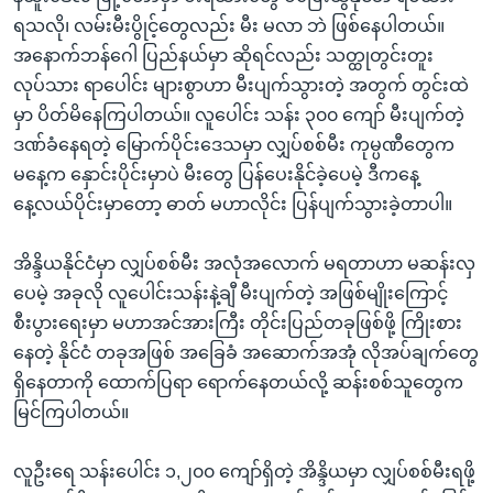
ရသလို၊ လမ်းမီးပွိုင့်တွေလည်း မီး မလာ ဘဲ ဖြစ်နေပါတယ်။
အနောက်ဘန်ဂေါ ပြည်နယ်မှာ ဆိုရင်လည်း သတ္ထုတွင်းတူး
လုပ်သား ရာပေါင်း များစွာဟာ မီးပျက်သွားတဲ့ အတွက် တွင်းထဲ
မှာ ပိတ်မိနေကြပါတယ်။ လူပေါင်း သန်း ၃၀၀ ကျော် မီးပျက်တဲ့
ဒဏ်ခံနေရတဲ့ မြောက်ပိုင်းဒေသမှာ လျှပ်စစ်မီး ကုမ္ပဏီတွေက
မနေ့က နှောင်းပိုင်းမှာပဲ မီးတွေ ပြန်ပေးနိုင်ခဲ့ပေမဲ့ ဒီကနေ့
နေ့လယ်ပိုင်းမှာတော့ ဓာတ် မဟာလိုင်း ပြန်ပျက်သွားခဲ့တာပါ။
အိန္ဒိယနိုင်ငံမှာ လျှပ်စစ်မီး အလုံအလောက် မရတာဟာ မဆန်းလှ
ပေမဲ့ အခုလို လူပေါင်းသန်းနဲ့ချီ မီးပျက်တဲ့ အဖြစ်မျိုးကြောင့်
စီးပွားရေးမှာ မဟာအင်အားကြီး တိုင်းပြည်တခုဖြစ်ဖို့ ကြိုးစား
နေတဲ့ နိုင်ငံ တခုအဖြစ် အခြေခံ အဆောက်အအုံ လိုအပ်ချက်တွေ
ရှိနေတာကို ထောက်ပြရာ ရောက်နေတယ်လို့ ဆန်းစစ်သူတွေက
မြင်ကြပါတယ်။
လူဦးရေ သန်းပေါင်း ၁,၂၀၀ ကျော်ရှိတဲ့ အိန္ဒိယမှာ လျှပ်စစ်မီးရဖို့