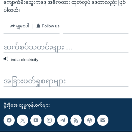
ကျောက်မီးသွေးကနေ အဓိကထား ထုတ်လုပ် နေတာလည်း ဖြစ်
ပါတယ်။
မျှဝေပါ
Follow us
ဆက်စပ်သတင်းများ ...
india electricity
အခြားဖတ်ရှုစရာများ
ဗွီအိုအေ လူမှုကွန်ယက်များ