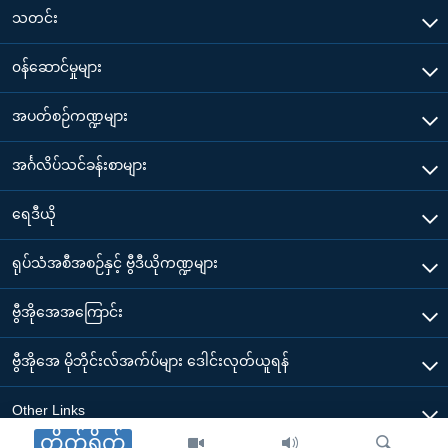
သတင်း
၀န်ဆောင်မှုများ
အပတ်စဉ်ကဏ္ဍများ
အင်္ဂလိပ်သင်ခန်းစာများ
ရေဒီယို
ရုပ်သံအစီအစဉ်နှင့် ဗွီဒီယိုကဏ္ဍများ
ဗွီအိုအေအကြောင်း
ဗွီအိုအေ မိုဘိုင်းလ်အက်ပ်များ ဒေါင်းလုတ်ယူရန်
Other Links
တိုက်ရိုက်