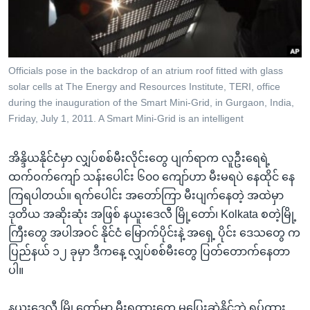
အ
သုတပဒေသာ အင်္ဂလိပ်စာ
ညွန်း
Learning English
စာမျက်နှာ
သို့
ဗွီအိုအေ လူမှုကွန်ယက်များ
Officials pose in the backdrop of an atrium roof fitted with glass
ကျော်
solar cells at The Energy and Resources Institute, TERI, office
ကြည့်
during the inauguration of the Smart Mini-Grid, in Gurgaon, India,
ရန်
Friday, July 1, 2011. A Smart Mini-Grid is an intelligent
ဘာသာစကားများ
ရှာဖွေ
ရန်
အိန္ဒိယနိုင်ငံမှာ လျှပ်စစ်မီးလိုင်းတွေ ပျက်ရာက လူဦးရေရဲ့
နေရာ
ထက်ဝက်ကျော် သန်းပေါင်း ၆၀၀ ကျော်ဟာ မီးမရပဲ နေထိုင် နေ
သို့
ကြရပါတယ်။ ရက်ပေါင်း အတော်ကြာ မီးပျက်နေတဲ့ အထဲမှာ
ကျော်
ဒုတိယ အဆိုးဆုံး အဖြစ် နယူးဒေလီ မြို့တော်၊ Kolkata စတဲ့မြို့
ရန်
ကြီးတွေ အပါအဝင် နိုင်ငံ မြောက်ပိုင်းနဲ့ အရှေ့ ပိုင်း ဒေသတွေ က
ပြည်နယ် ၁၂ ခုမှာ ဒီကနေ့ လျှပ်စစ်မီးတွေ ပြတ်တောက်နေတာ
ပါ။
နယူးဒေလီ မြို့တော်မှာ မီးရထားတွေ မပြေးဆွဲနိုင်ဘဲ ရပ်ထား