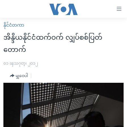
သုံး
ရ
လွယ်ကူ
နိုင်ငံတကာ
မူလစာမျက်နှာ
စေ
အိန္ဒိယနိုင်ငံထက်ဝက် လျှပ်စစ်ပြတ်
မြန်မာ
သည့်
တောက်
ကမ္ဘာ့သတင်းများ
Link
ဗွီဒီယို
နိုင်ငံတကာ
၀၁ ၾသဂုတ္၊ ၂၀၁၂
များ
သတင်းလွတ်လပ်ခွင့်
အမေရိကန်
ပင်မ
မျှဝေပါ
ရပ်ဝန်းတခု လမ်းတခု အလွန်
တရုတ်
အကြောင်းအရာ
သို့
အင်္ဂလိပ်စာလေ့လာမယ်
အစ္စရေး-ပါလက်စတိုင်း
ကျော်
အပတ်စဉ်ကဏ္ဍများ
အမေရိကန်သုံးအီဒီယံ
ကြည့်
ရေဒီယိုနှင့်ရုပ်သံ အချက်အလက်များ
မကြေးမုံရဲ့ အင်္ဂလိပ်စာ
ရေဒီယို
ရန်
ပင်မ
ရေဒီယို/တီဗွီအစီအစဉ်
ရုပ်ရှင်ထဲက အင်္ဂလိပ်စာ
တီဗွီ