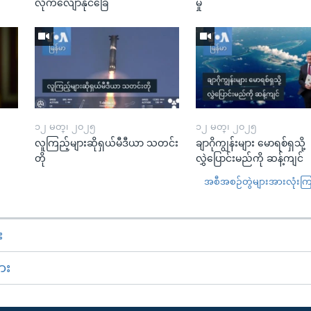
လိုက်လျောနိုင်ခြေ
မှု
၁၂ မတ္၊ ၂၀၂၅
၁၂ မတ္၊ ၂၀၂၅
လူကြည့်များဆိုရှယ်မီဒီယာ သတင်း
ချာဂိုကျွန်းများ မောရစ်ရှသို့
တို
လွှဲပြောင်းမည်ကို ဆန့်ကျင်
အစီအစဉ်တွဲများအားလုံးကြည့
း
ား