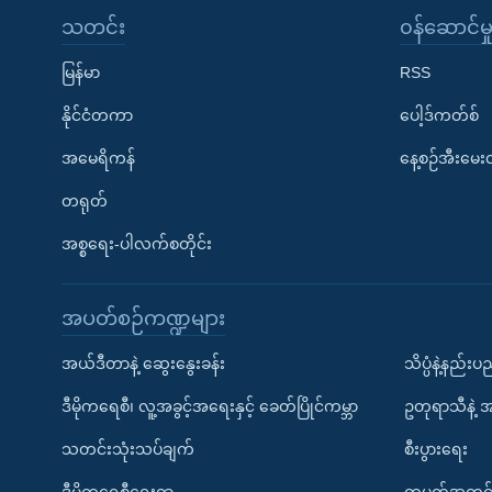
သတင်း
၀န်ဆောင်မှ
မြန်မာ
RSS
နိုင်ငံတကာ
ပေါ့ဒ်ကတ်စ်
အမေရိကန်
နေ့စဉ်အီးမေ
တရုတ်
အစ္စရေး-ပါလက်စတိုင်း
အပတ်စဉ်ကဏ္ဍများ
အယ်ဒီတာနဲ့ ဆွေးနွေးခန်း
သိပ္ပံနဲ့နည်း
ဒီမိုကရေစီ၊ လူ့အခွင့်အရေးနှင့် ခေတ်ပြိုင်ကမ္ဘာ
ဥတုရာသီနဲ့ 
သတင်းသုံးသပ်ချက်
စီးပွားရေး
ဒီမိုကရေစီရေးရာ
တပတ်အတွင်