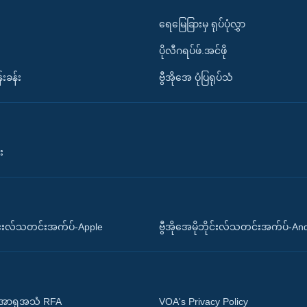
ရေမြေခြားမှ ရုပ်ပုံလွှာ
ပိုလီဂရပ်ဖ်.အင်ဖို
်းခန်း
ဗွီအိုအေ ပုံပြရုပ်သံ
း
ိုင်းလ်သတင်းအက်ပ်-Apple
ဗွီအိုအေမိုဘိုင်းလ်သတင်းအက်ပ်-An
 အာရှအသံ RFA
VOA's Privacy Policy