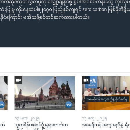
အောက်ဆိုဒ်ထုတ်လွှတ်မှုကို လျှော့ချနိုင်ဖို့ စွမ်းအင်စီမံကိန်းတွေ တိုးလု
ြုမှု တိုးနေဆဲပါ။၂၀၇၀ ပြည့်နှစ်ကျရင် zero carbon ဖြစ်ဖို့အိန္ဒိယ
 ရှိနိုင်ကြောင်း မအိသန့်စင်တင်ဆက်ထားပါတယ်။
၁၃ မတ္၊ ၂၀၂၅
၁၃ မတ္၊ ၂၀၂၅
ုတ်
ယူကရိန်းစစ်ရပ်ဖို့ ရုရှားဘက်က
အမေရိကန် အကူအညီနဲ့ ရို