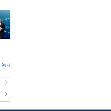
်ရှုရန်