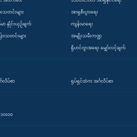
ားသတင်းများ
အာရှစီးပွားရေး
်မာ နှိုင်းယှဉ်ချက်
ကျန်းမာရေး
ပြားသတင်းများ
အမျိုးသမီးကဏ္ဍ
ရိုဟင်ဂျာအရေး မျှော်လင့်ချက်
်္ဂလိပ်စာ
ရုပ်ရှင်ထဲက အင်္ဂလိပ်စာ
၀-၁၀း၀၀