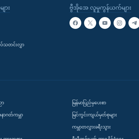
ုများ
ဗွီအိုအေ လူမှုကွန်ယက်များ
းလ်သတင်းလွှာ
ပညာ
မြန်မာပြည်မှပေးစာ
အနာဂတ်ကမ္ဘာ
မြင်ကွင်းကျယ်မှတ်စုများ
ကမ္ဘာတလွှားခရီးသွား
း အားကစား
ဒီသီတင်းပတ် အာရှနိုင်ငံရေး