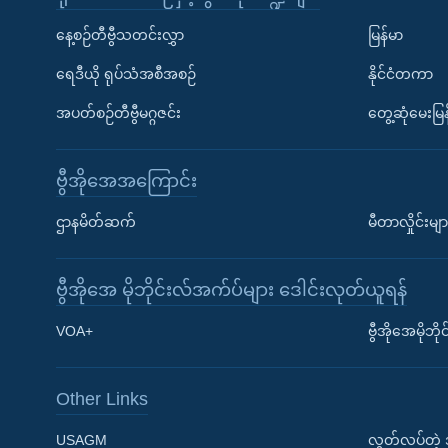
နေ့စဉ်တီဗွီသတင်းလွှာ
မြန်မာ
ရေဒီယို ရုပ်သံအစီအစဉ်
နိုင်ငံတကာ
အပတ်စဉ်တီဗွီမဂ္ဂဇင်း
တွေ့ဆုံမေးမြန
ဗွီအိုအေအကြောင်း
ဌာနမိတ်ဆက်
မီတာလှိုင်းမျာ
ဗွီအိုအေ မိုဘိုင်းလ်အက်ပ်များ ဒေါင်းလုတ်ယူရန်
Learning English
VOA+
ဗွီအိုအေမိုဘ
ဗွီအိုအေ လူမှုကွန်ယက်များ
Other Links
USAGM
လွတ်လပ်တဲ့