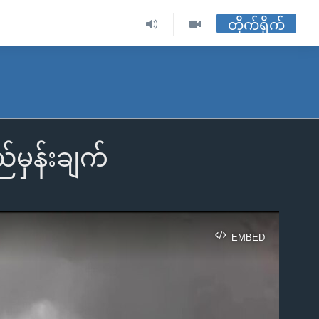
တိုက်ရိုက်
်မှန်းချက်
EMBED