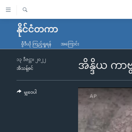
သုံး
ရ
ရှာဖွေ
လွယ်ကူ
မူလစာမျက်နှာ
နိုင်ငံတကာ
ရ
စေ
မြန်မာ
လာ
ဗွီဒီယို ကြည့်ရှုရန်
အကြောင်း
သည့်
ဒ်
ကမ္ဘာ့သတင်းများ
Link
ဗွီဒီယို
နိုင်ငံတကာ
၁၃ ဒီဇင္ဘာ၊ ၂၀၂၂
အိန္ဒိယ ကာဗ
များ
အိသန့်စင်
သတင်းလွတ်လပ်ခွင့်
အမေရိကန်
ပင်မ
ရပ်ဝန်းတခု လမ်းတခု အလွန်
တရုတ်
အကြောင်းအရာ
အင်္ဂလိပ်စာလေ့လာမယ်
အစ္စရေး-ပါလက်စတိုင်း
မျှဝေပါ
သို့
အပတ်စဉ်ကဏ္ဍများ
အမေရိကန်သုံးအီဒီယံ
ကျော်
ကြည့်
ရေဒီယိုနှင့်ရုပ်သံ အချက်အလက်များ
မကြေးမုံရဲ့ အင်္ဂလိပ်စာ
ရေဒီယို
ရန်
ရေဒီယို/တီဗွီအစီအစဉ်
ရုပ်ရှင်ထဲက အင်္ဂလိပ်စာ
တီဗွီ
ပင်မ