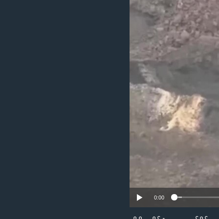
သုတပဒေသာ အင်္ဂလိပ်စာ
အ
ညွန်း
စာမျက်နှာ
သို့
ကျော်
ကြည့်
ရန်
ရှာဖွေ
ရန်
နေရာ
သို့
ကျော်
ရန်
0:00