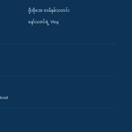
ဗွီအိုအေ တမိနစ်သတင်း
နော်သဇင်ရဲ့ Vlog
droid