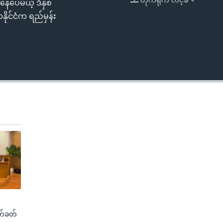
ပ်နေပေမယ့် ဒီနှစ်
EMBED
နိုင်ငံက ရည်မှန်း
က်ခတ်