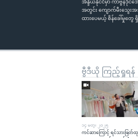
အိန္ဒိယနိုင်ငံမှာ ကာဗွန်ဒိုင်
အတွင်း ကျောက်မီးသွေးအသုံးပ
ထားပေမယ့် စိန်ခေါ်မှုတွေ
ဗွီဒီယို ကြည့်ရှုရန်
၁၄ မတ္၊ ၂၀၂၅
ကင်ဆာကြောင့် ရင်သားဖြတ်ထ