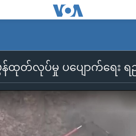
ွန်ထုတ်လုပ်မှု ပပျောက်ရေး ရည