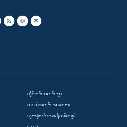
တိုင်းရင်းသတင်းလွှာ
တပတ်အတွင်း အားကစား
သုတစုံလင် အမေရိကန်တခွင်
Gen Z