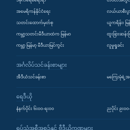
အမေရိကန်နိုင်ငံရေး
လယ်ယာစီးပွ
သတင်းထောက်မှတ်စု
ယူကရိန်း၊ မြန
ကမ္ဘာ့သတင်းမီဒီယာထဲက မြန်မာ
ထူးခြားဆန်း
ကမ္ဘာ့ မြန်မာ့ မီဒီယာမြင်ကွင်း
လူမှုရှုခင်း
အင်္ဂလိပ်သင်ခန်းစာများ
အီဒီယံသင်ခန်းစာ
မကြေးမုံရဲ့အင
ရေဒီယို
နံနက်ပိုင်း ၆း၀၀-ရး၀၀
ညပိုင်း ၉း၀
ရုပ်သံအစီအစဉ်နှင့် ဗွီဒီယိုကဏ္ဍများ