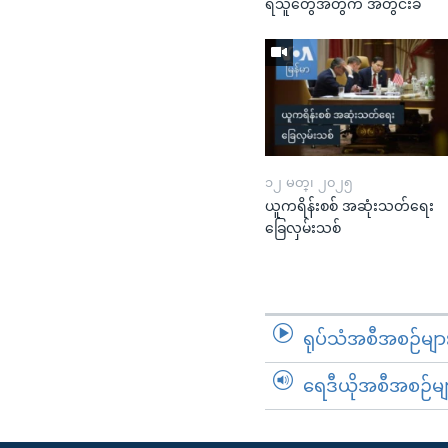
ရသူတွေအတွက် အတွင်းခံ
၁၂ မတ္၊ ၂၀၂၅
ယူကရိန်းစစ် အဆုံးသတ်ရေး
ခြေလှမ်းသစ်
ရုပ်သံအစီအစဉ်မျာ
ရေဒီယိုအစီအစဉ်မျ