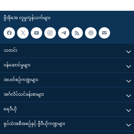
ဗွီအိုအေ လူမှုကွန်ယက်များ
သတင်း
၀န်ဆောင်မှုများ
အပတ်စဉ်ကဏ္ဍများ
အင်္ဂလိပ်သင်ခန်းစာများ
ရေဒီယို
ရုပ်သံအစီအစဉ်နှင့် ဗွီဒီယိုကဏ္ဍများ