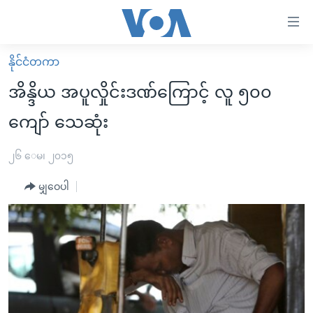
သုံး
ရ
လွယ်ကူ
နိုင်ငံတကာ
မူလစာမျက်နှာ
စေ
အိန္ဒိယ အပူလှိုင်းဒဏ်ကြောင့် လူ ၅၀၀
မြန်မာ
သည့်
ကျော် သေဆုံး
ကမ္ဘာ့သတင်းများ
Link
ဗွီဒီယို
နိုင်ငံတကာ
၂၆ ေမ၊ ၂၀၁၅
များ
သတင်းလွတ်လပ်ခွင့်
အမေရိကန်
ပင်မ
မျှဝေပါ
ရပ်ဝန်းတခု လမ်းတခု အလွန်
တရုတ်
အကြောင်းအရာ
သို့
အင်္ဂလိပ်စာလေ့လာမယ်
အစ္စရေး-ပါလက်စတိုင်း
ကျော်
အပတ်စဉ်ကဏ္ဍများ
အမေရိကန်သုံးအီဒီယံ
ကြည့်
ရေဒီယိုနှင့်ရုပ်သံ အချက်အလက်များ
မကြေးမုံရဲ့ အင်္ဂလိပ်စာ
ရေဒီယို
ရန်
ပင်မ
ရေဒီယို/တီဗွီအစီအစဉ်
ရုပ်ရှင်ထဲက အင်္ဂလိပ်စာ
တီဗွီ