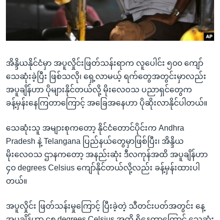
အ
သုတပဒေသာ အင်္ဂလိပ်စာ
ညွန်း
Learning English
စာမျက်နှာ
သို့
ဗွီအိုအေ လူမှုကွန်ယက်များ
ကျော်
အိန္ဒိယနိုင်ငံမှာ အပူလှိုင်းဖြတ်သန်းရာက လူပေါင်း ၅၀၀ ကျော်
ကြည့်
သေဆုံးခဲ့ပြီး ဖြစ်သလို၊ ရှေ့လာမယ့် ရက်တွေအတွင်းမှာလည်း
ရန်
အပူချိန်ဟာ ပိုများနိုင်တယ်လို့ မိုးလေဝသ ပညာရှင်တွေက
ဘာသာစကားများ
ရှာဖွေ
ခန့်မှန်းနေကြတာကြောင့် အခြေအနေဟာ ပိုဆိုးလာနိုင်ပါတယ်။
ရန်
နေရာ
သေဆုံးသူ အများစုကတော့ နိုင်ငံတောင်ပိုင်းက Andhra
သို့
Pradesh နဲ့ Telangana ပြည်နယ်တွေမှာဖြစ်ပြီး၊ အိန္ဒိယ
ကျော်
မိုးလေဝသ ဌာနကတော့ အနည်းဆုံး ဒီလကုန်အထိ အပူချိန်ဟာ
ရန်
၄၀ degrees Celsius ကျော်နိုင်တယ်လို့လည်း ခန့်မှန်းထားပါ
တယ်။
အပူလှိုင်း ဖြတ်သန်းမှုကြောင့် ပြီးခဲ့တဲ့ သီတင်းပတ်အတွင်း နေ့
အပူချိန်ဟာ ၄၈ degrees Celsius အထိ ရှိနေတာကြောင့် သေဆုံး