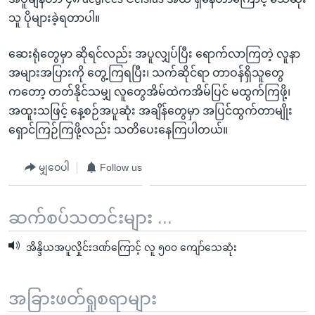
သူ ပိုများခဲ့ရတာပါ။
ဆေးရုံတွေမှာ ဆိုရင်လည်း အပူလျှပ်ပြီး ရောက်လာကြတဲ့ လူနာ
အများအပြားကို တွေ့ကြရပြီး၊ သက်ဆိုင်ရာ တာဝန်ရှိသူတွေ
ကတော့ တတ်နိုင်သမျှ လူတွေအိမ်ထဲကအိမ်ပြင် မထွက်ကြဖို့၊
အထူးသဖြင့် နေ့စဉ်အပူဆုံး အချိန်တွေမှာ အပြင်ထွက်တာမျိုး
ရှောင်ကြဉ်ကြဖို့လည်း သတိပေးနေကြပါတယ်။
မျှဝေပါ
Follow us
ဆက်စပ်သတင်းများ ...
အိန္ဒိယအပူလှိုင်းဒဏ်ကြောင့် လူ ၅၀၀ ကျော်သေဆုံး
အခြားဖတ်ရှုစရာများ