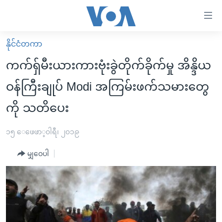
သုံး
ရ
လွယ်ကူ
နိုင်ငံတကာ
မူလစာမျက်နှာ
စေ
ကက်ရှ်မီးယားကားဗုံးခွဲတိုက်ခိုက်မှု အိန္ဒိယ
မြန်မာ
သည့်
ဝန်ကြီးချုပ် Modi အကြမ်းဖက်သမားတွေ
ကမ္ဘာ့သတင်းများ
Link
ကို သတိပေး
ဗွီဒီယို
နိုင်ငံတကာ
များ
သတင်းလွတ်လပ်ခွင့်
အမေရိကန်
ပင်မ
၁၅ ေဖေဖာ္၀ါရီ၊ ၂၀၁၉
ရပ်ဝန်းတခု လမ်းတခု အလွန်
တရုတ်
အကြောင်းအရာ
မျှဝေပါ
သို့
အင်္ဂလိပ်စာလေ့လာမယ်
အစ္စရေး-ပါလက်စတိုင်း
ကျော်
အပတ်စဉ်ကဏ္ဍများ
အမေရိကန်သုံးအီဒီယံ
ကြည့်
ရေဒီယိုနှင့်ရုပ်သံ အချက်အလက်များ
မကြေးမုံရဲ့ အင်္ဂလိပ်စာ
ရေဒီယို
ရန်
ပင်မ
ရေဒီယို/တီဗွီအစီအစဉ်
ရုပ်ရှင်ထဲက အင်္ဂလိပ်စာ
တီဗွီ