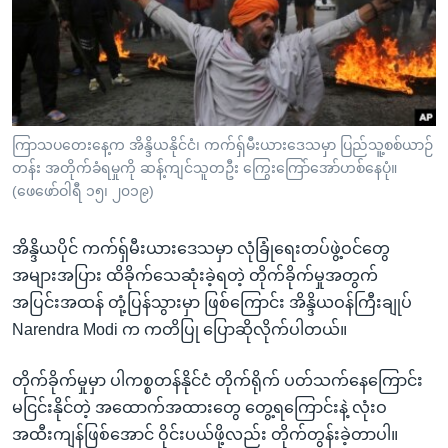
အ
သုတပဒေသာ အင်္ဂလိပ်စာ
ညွန်း
Learning English
စာမျက်နှာ
သို့
ဗွီအိုအေ လူမှုကွန်ယက်များ
ကျော်
ကြည့်
ကြာသပတေးနေ့က အိန္ဒိယနိုင်ငံ၊ ကက်ရှ်မီးယားဒေသမှာ ပြည်သူ့စစ်ယာဉ်
ရန်
တန်း အတိုက်ခံရမှုကို ဆန့်ကျင်သူတဦး ကြွေးကြော်အော်ဟစ်နေပုံ။
ဘာသာစကားများ
(ဖေဖော်ဝါရီ ၁၅၊ ၂၀၁၉)
ရှာဖွေ
ရန်
အိန္ဒိယပိုင် ကက်ရှ်မီးယားဒေသမှာ လုံခြုံရေးတပ်ဖွဲ့ဝင်တွေ
နေရာ
အများအပြား ထိခိုက်သေဆုံးခဲ့ရတဲ့ တိုက်ခိုက်မှုအတွက်
သို့
အပြင်းအထန် တုံ့ပြန်သွားမှာ ဖြစ်ကြောင်း အိန္ဒိယဝန်ကြီးချုပ်
ကျော်
Narendra Modi က ကတိပြု ပြောဆိုလိုက်ပါတယ်။
ရန်
တိုက်ခိုက်မှုမှာ ပါကစ္စတန်နိုင်ငံ တိုက်ရိုက် ပတ်သက်နေကြောင်း
မငြင်းနိုင်တဲ့ အထောက်အထားတွေ တွေ့ရကြောင်းနဲ့ လုံးဝ
အထီးကျန်ဖြစ်အောင် ဝိုင်းပယ်ဖို့လည်း တိုက်တွန်းခဲ့တာပါ။