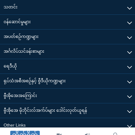
သတင်း
၀န်ဆောင်မှုများ
အပတ်စဉ်ကဏ္ဍများ
အင်္ဂလိပ်သင်ခန်းစာများ
ရေဒီယို
ရုပ်သံအစီအစဉ်နှင့် ဗွီဒီယိုကဏ္ဍများ
ဗွီအိုအေအကြောင်း
ဗွီအိုအေ မိုဘိုင်းလ်အက်ပ်များ ဒေါင်းလုတ်ယူရန်
Other Links
တိုက်ရိုက်