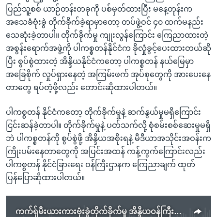
ပြည်သူ့စစ် ယာဉ်တန်းတခုကို ပစ်မှတ်ထားပြီး မနေ့တုန်းက
အသေခံဗုံးခွဲ တိုက်ခိုက်ခဲ့ရာမှာတော့ တပ်ဖွဲ့ဝင် ၄၀ ထက်မနည်း
သေဆုံးခဲ့တာပါ။ တိုက်ခိုက်မှု ကျုးလွန်ကြောင်း ကြေညာထားတဲ့
အစွန်းရောက်အဖွဲ့ကို ပါကစ္စတန်နိုင်ငံက ခိုလှုံခွင့်ပေးထားတယ်ဆို
ပြီး စွပ်စွဲထားတဲ့ အိန္ဒိယနိုင်ငံကတော့ ပါကစ္စတန် နယ်မြေမှာ
အခြေစိုက် လှုပ်ရှားနေတဲ့ အကြမ်းဖက် အုပ်စုတွေကို အားပေးနေ
တာတွေ ရပ်တံ့ဖို့လည်း တောင်းဆိုထားပါတယ်။
ပါကစ္စတန် နိုင်ငံကတော့ တိုက်ခိုက်မှုနဲ့ ဆက်နွယ်မှုမရှိကြောင်း
ငြင်းဆန်ခဲ့တာပါ။ တိုက်ခိုက်မှုနဲ့ ပတ်သက်လို့ စုံစမ်းစစ်ဆေးမှုမရှိ
ဘဲ ပါကစ္စတန်ကို စွပ်စွဲဖို့ အိန္ဒိယအစိုးရနဲ့ မီဒီယာအသိုင်းအဝန်းက
ကြိုးပမ်းနေတာတွေကို အပြင်းအထန် ကန့်ကွက်ကြောင်းလည်း
ပါကစ္စတန် နိုင်ငံခြားရေး ဝန်ကြီးဌာနက ကြေညာချက် ထုတ်
ပြန်ပြောဆိုထားပါတယ်။
ကက်ရှ်မီးယားကားဗုံးခွဲတိုက်ခိုက်မှု အိန္ဒိယဝန်ကြီးချုပ် Modi အကြမ်းဖက်သမားတွေကို သတိပေး