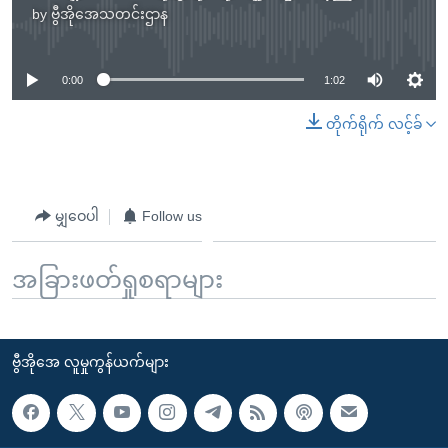
by
ဗွီအိုအေသတင်းဌာန
No media source currently available
0:00
1:02
တိုက်ရိုက် လင့်ခ်
မျှဝေပါ
Follow us
အခြားဖတ်ရှုစရာများ
ဗွီအိုအေ လူမှုကွန်ယက်များ