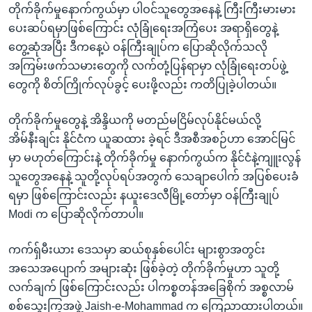
တိုက်ခိုက်မှုနောက်ကွယ်မှာ ပါဝင်သူတွေအနေနဲ့ ကြီးကြီးမားမား
ပေးဆပ်ရမှာဖြစ်ကြောင်း လုံခြုံရေးအကြံပေး အရာရှိတွေနဲ့
တွေ့ဆုံအပြီး ဒီကနေ့ပဲ ဝန်ကြီးချုပ်က ပြောဆိုလိုက်သလို
အကြမ်းဖက်သမားတွေကို လက်တုံ့ပြန်ရာမှာ လုံခြုံရေးတပ်ဖွဲ့
တွေကို စိတ်ကြိုက်လုပ်ခွင့် ပေးဖို့လည်း ကတိပြုခဲ့ပါတယ်။
တိုက်ခိုက်မှုတွေနဲ့ အိန္ဒိယကို မတည်မငြိမ်လုပ်နိုင်မယ်လို့
အိမ်နီးချင်း နိုင်ငံက ယူဆထား ခဲ့ရင် ဒီအစီအစဉ်ဟာ အောင်မြင်
မှာ မဟုတ်ကြောင်းနဲ့ တိုက်ခိုက်မှု နောက်ကွယ်က နိုင်ငံနဲ့ကျူးလွန်
သူတွေအနေနဲ့ သူတို့လုပ်ရပ်အတွက် သေချာပေါက် အပြစ်ပေးခံ
ရမှာ ဖြစ်ကြောင်းလည်း နယူးဒေလီမြို့တော်မှာ ဝန်ကြီးချုပ်
Modi က ပြောဆိုလိုက်တာပါ။
ကက်ရှ်မီးယား ဒေသမှာ ဆယ်စုနှစ်ပေါင်း များစွာအတွင်း
အသေအပျောက် အများဆုံး ဖြစ်ခဲ့တဲ့ တိုက်ခိုက်မှုဟာ သူတို့
လက်ချက် ဖြစ်ကြောင်းလည်း ပါကစ္စတန်အခြေစိုက် အစ္စလာမ်
စစ်သွေးကြွအဖွဲ့ Jaish-e-Mohammad က ကြေညာထားပါတယ်။