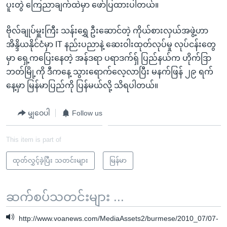
ပူးတွဲ ကြေညာချက်ထဲမှာ ဖော်ပြထားပါတယ်။
ဗိုလ်ချုပ်မှူးကြီး သန်းရွှေ ဦးဆောင်တဲ့ ကိုယ်စားလှယ်အဖွဲ့ဟာ
အိန္ဒိယနိုင်ငံမှာ IT နည်းပညာနဲ့ ဆေးဝါးထုတ်လုပ်မှု လုပ်ငန်းတွေ
မှာ ရှေ့ကပြေးနေတဲ့ အန်ဒရာ ပရာဒက်ရှ် ပြည်နယ်က ဟိုက်ဒြာ
ဘတ်မြို့ကို ဒီကနေ့ သွားရောက်လေ့လာပြီး မနက်ဖြန် ၂၉ ရက်
နေ့မှာ မြန်မာပြည်ကို ပြန်မယ်လို့ သိရပါတယ်။
မျှဝေပါ
Follow us
This item is part of
ထုတ်လွှင့်ခဲ့ပြီး သတင်းများ
မြန်မာ
ဆက်စပ်သတင်းများ ...
http://www.voanews.com/MediaAssets2/burmese/2010_07/07-