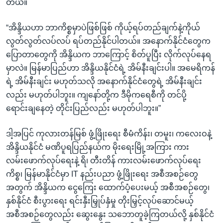
တယ်။
“အိန္ဒိယဟာ ဘာကိစ္စမှာပဲဖြစ်ဖြစ် ကိုယ့်ရပ်တည်ချက်နဲ့ကိုယ်
လွတ်လွတ်လပ်လပ် ရပ်တည်နိုင်ပါတယ်။ အနောက်နိုင်ငံတွေက
ပြောတာတွေကို အိန္ဒိယက ဘာကြောင့် စိတ်ပူပြီး လိုက်လုပ်နေရ
မှာလဲ။ မြန်မာပြည်ဟာ အိန္ဒိယနိုင်ငံရဲ့ အိမ်နီးချင်းပါ။ အမေရိကန်
ရဲ့ အိမ်နီးချင်း မဟုတ်သလို အနောက်နိုင်ငံတွေရဲ့ အိမ်နီးချင်း
လည်း မဟုတ်ပါဘူး။ ကျနော်တို့က ဒီမိုကရေစီကို တင်ပို့
ရောင်းချနေတဲ့ တိုင်းပြည်လည်း မဟုတ်ပါဘူး။”
ဒါ့အပြင် ကုလားတန်မြစ် ဖွံ့ဖြိုးရေး စီမံကိန်း၊ တမူး၊ ကလေးဝနဲ့
အိန္ဒိယနိုင်ငံ မဏိပူရပြည်နယ်က မိုးရေးမြို့အကြား ကား
လမ်းဖောက်လုပ်ရေးနဲ့ ရိ၊ တီးတိန် ကားလမ်းဖောက်လုပ်ရေး
ကိစ္စ၊ မြန်မာနိုင်ငံမှာ IT နည်းပညာ ဖွံ့ဖြိုးရေး အစီအစဉ်တွေ
အတွက် အိန္ဒိယက ငွေကြေး ထောက်ပံ့ပေးမယ့် အစီအစဉ်တွေ၊
နှစ်နိုင်ငံ စီးပွားရေး ရင်းနှီးမြှုပ်နှံမှု တိုးမြှင့်လုပ်ဆောင်မယ့်
အစီအစဉ်တွေလည်း ဆွေးနွေး သဘောတူခဲ့ကြတယ်လို့ နှစ်နိုင်ငံ