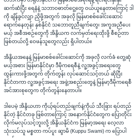
ဆက်ဆံပြီး ရေနံနဲ့ သဘာဝဓာတ်ငွေ့တွေ ဝယ်ယူနေတာကြောင့် ဒါ
ကို ချိန်ခွင်လျှာ ညှိဖို့အတွက် အခုလို မြန်မာစစ်ခေါင်းဆောင်
ရောက်နေတုန်း နှစ်နိုင်ငံ သဘောတူညီချက်တွေ၊ အကူအညီပေး
မယ့် အစီအစဉ်တွေကို အိန္ဒိယက လက်မှတ်ရေးထိုးဖို့ စီစဉ်တာ
ဖြစ်တယ်လို့ ဝေဖန်သူတွေလည်း ရှိပါတယ်။
အိန္ဒိယအနေနဲ့ မြန်မာစစ်ခေါင်းဆောင်ကို အခုလို လက်ခံ တွေ့ဆုံ
မယ့်အစား မြန်မာနိုင်ငံမှာ ဒီမိုကရေစီနဲ့ လူ့အခွင့်အရေးတွေ
ထွန်းကားဖို့အတွက် တိုက်တွန်း လုပ်ဆောင်သင့်တယ် ဆိုပြီး
နိုင်ငံတကာ လူ့အခွင့်အရေး အဖွဲ့အစည်းတွေနဲ့ မြန်မာ့ဒီမိုကရေစီ
အင်အားစုတွေက တိုက်တွန်းနေတာပါ။
ဒါပေမဲ့ အိန္ဒိယဟာ ကိုယ့်ရပ်တည်ချက်နဲ့ကိုယ် သီးခြား ရပ်တည်
နိုင်တဲ့ နိုင်ငံတခု ဖြစ်တာကြောင့် အနောက်နိုင်ငံတွေက ပြောတိုင်း
လိုက်မလုပ်သင့်ဘူးလို့ အိန္ဒိယနိုင်ငံက မြန်မာ့အရေး လေ့လာ
သုံးသပ်သူ မစ္စတာ ကပ်ပူး ဆွာမိ (Kuppu Swami) က ပြောပါ