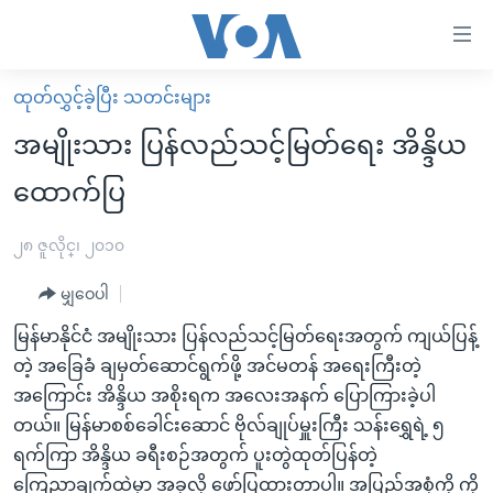
သုံး
ရ
လွယ်ကူ
ထုတ်လွှင့်ခဲ့ပြီး သတင်းများ
မူလစာမျက်နှာ
စေ
အမျိုးသား ပြန်လည်သင့်မြတ်ရေး အိန္ဒိယ
မြန်မာ
သည့်
ထောက်ပြ
ကမ္ဘာ့သတင်းများ
Link
ဗွီဒီယို
နိုင်ငံတကာ
၂၈ ဇူလိုင္၊ ၂၀၁၀
များ
သတင်းလွတ်လပ်ခွင့်
အမေရိကန်
ပင်မ
မျှဝေပါ
ရပ်ဝန်းတခု လမ်းတခု အလွန်
တရုတ်
အကြောင်းအရာ
မြန်မာနိုင်ငံ အမျိုးသား ပြန်လည်သင့်မြတ်ရေးအတွက် ကျယ်ပြန့်
သို့
အင်္ဂလိပ်စာလေ့လာမယ်
အစ္စရေး-ပါလက်စတိုင်း
တဲ့ အခြေခံ ချမှတ်ဆောင်ရွက်ဖို့ အင်မတန် အရေးကြီးတဲ့
ကျော်
အပတ်စဉ်ကဏ္ဍများ
အမေရိကန်သုံးအီဒီယံ
အကြောင်း အိန္ဒိယ အစိုးရက အလေးအနက် ပြောကြားခဲ့ပါ
ကြည့်
တယ်။ မြန်မာစစ်ခေါင်းဆောင် ဗိုလ်ချုပ်မှူးကြီး သန်းရွှေရဲ့ ၅
ရေဒီယိုနှင့်ရုပ်သံ အချက်အလက်များ
မကြေးမုံရဲ့ အင်္ဂလိပ်စာ
ရေဒီယို
ရန်
ရက်ကြာ အိန္ဒိယ ခရီးစဉ်အတွက် ပူးတွဲထုတ်ပြန်တဲ့
ပင်မ
ရေဒီယို/တီဗွီအစီအစဉ်
ရုပ်ရှင်ထဲက အင်္ဂလိပ်စာ
တီဗွီ
ကြေညာချက်ထဲမှာ အခုလို ဖော်ပြထားတာပါ။ အပြည့်အစုံကို ကို