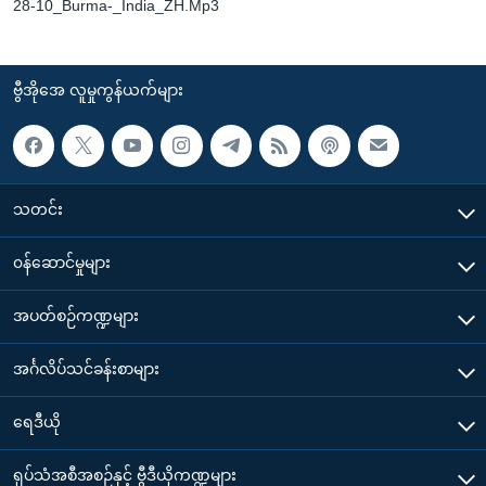
28-10_Burma-_India_ZH.Mp3
ဗွီအိုအေ လူမှုကွန်ယက်များ
သတင်း
၀န်ဆောင်မှုများ
အပတ်စဉ်ကဏ္ဍများ
အင်္ဂလိပ်သင်ခန်းစာများ
ရေဒီယို
ရုပ်သံအစီအစဉ်နှင့် ဗွီဒီယိုကဏ္ဍများ