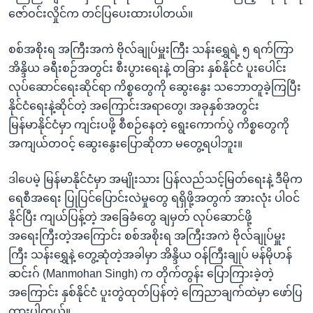
အ
သုတပဒေသာ အင်္ဂလိပ်စာ
ဇော်ဝင်းလှိုင်က တင်ပြပေးထားပါတယ်။
ညွန်း
Learning English
စာမျက်နှာ
စစ်အစိုးရ အကြီးအကဲ ဗိုလ်ချုပ်မှူးကြီး သန်းရွှေရဲ့ ၅ ရက်ကြာ
သို့
ဗွီအိုအေ လူမှုကွန်ယက်များ
အိန္ဒိယ ခရီးစဉ်အတွင်း စီးပွားရေးနဲ့ တခြား နှစ်နိုင်ငံ ပူးပေါင်း
ကျော်
လုပ်ဆောင်ရေးဆိုင်ရာ ကိစ္စတွေကို ဆွေးနွေး သဘောတူခဲ့ကြပြီး
ကြည့်
နိုင်ငံရေးနဲ့ဆိုင်တဲ့ အကြောင်းအရာတွေ၊ အခုနှစ်အတွင်း
ရန်
မြန်မာနိုင်ငံမှာ ကျင်းပဖို့ စီစဉ်နေတဲ့ ရွေးကောက်ပွဲ ကိစ္စတွေကို
ဘာသာစကားများ
ရှာဖွေ
အကျယ်တဝင့် ဆွေးနွေးပြောဆိုတာ မတွေ့ရပါဘူး။
ရန်
နေရာ
ဒါပေမဲ့ မြန်မာနိုင်ငံမှာ အမျိုးသား ပြန်လည်သင့်မြတ်ရေးနဲ့ ဒီမိုက
သို့
ရေစီအရေး ပြုပြင်ပြောင်းလဲမှုတွေ ရရှိဖို့အတွက် အားလုံး ပါဝင်
ကျော်
နိုင်ပြီး ကျယ်ပြန့်တဲ့ အခြေခံတွေ ချမှတ် လုပ်ဆောင်ဖို့
ရန်
အရေးကြီးတဲ့အကြောင်း စစ်အစိုးရ အကြီးအကဲ ဗိုလ်ချုပ်မှူး
ကြီး သန်းရွှေနဲ့ တွေ့ဆုံတဲ့အခါမှာ အိန္ဒိယ ဝန်ကြီးချုပ် မန်မိုဟန်
ဆင်းဂ် (Manmohan Singh) က တိုက်တွန်း ပြောကြားခဲ့တဲ့
အကြောင်း နှစ်နိုင်ငံ ပူးတွဲထုတ်ပြန်တဲ့ ကြေညာချက်ထဲမှာ ဖော်ပြ
ထားပါတယ်။