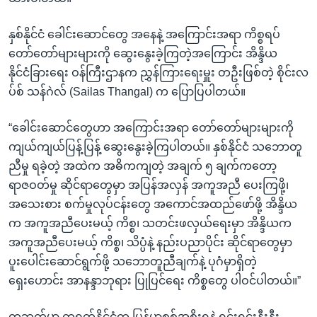
နှစ်နိုင်ငံ ခေါင်းဆောင်တွေ အနေနဲ့ အကြောင်းအရာ ကိစ္စရပ်
တော်တော်များများကို ဆွေးနွေးခဲ့ကြတဲ့အကြောင်း အိန္ဒိယ
နိုင်ငံခြားရေး ဝန်ကြီးဌာနက ညွှန်ကြားရေးမှူး တဦးဖြစ်တဲ့ စိုင်းလ
ပ်စ် သန်ဂဲလ် (Sailas Thangal) က ပြောပြပါတယ်။
“ခေါင်းဆောင်တွေဟာ အကြောင်းအရာ တော်တော်များများကို
ကျယ်ကျယ်ပြန့်ပြန့် ဆွေးနွေးခဲ့ကြပါတယ်။ နှစ်နိုင်ငံ သဘောတူ
ညီမှု ရခဲ့တဲ့ အထဲက အဓိကကျတဲ့ အချက် ၅ ချက်ကတော့
ရာဇဝတ်မှု ဆိုင်ရာတွေမှာ အပြန်အလှန် အကူအညီ ပေးကြဖို့၊
အသေးစား စက်မှုလုပ်ငန်းတွေ အကောင်အထည်ဖော်ဖို့ အိန္ဒိယ
က အကူအညီပေးမယ့် ကိစ္စ၊ သတင်းဖလှယ်ရေးမှာ အိန္ဒိယက
အကူအညီပေးမယ့် ကိစ္စ၊ သိပ္ပံနဲ့ နည်းပညာပိုင်း ဆိုင်ရာတွေမှာ
ပူးပေါင်းဆောင်ရွက်ဖို့ သဘောတူညီချက်နဲ့ ပုဂံမှာရှိတဲ့
ရှေးဟောင်း အာနန္ဒာဘုရား ပြုပြင်ရေး ကိစ္စတွေ ပါဝင်ပါတယ်။”
တဘက်မှာ တရုတ်နိုင်ငံက မြန်မာစစ်အစိုးရနဲ့ ရင်းရင်းနှီးနှီး