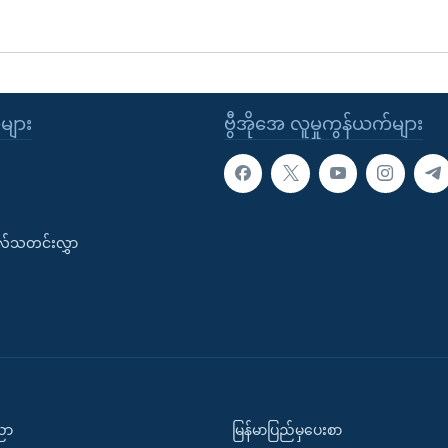
ုများ
ဗွီအိုအေ လူမှုကွန်ယက်များ
းလ်သတင်းလွှာ
ပညာ
မြန်မာပြည်မှပေးစာ