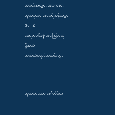
တပတ်အတွင်း အားကစား
သုတစုံလင် အမေရိကန်တခွင်
Gen Z
နေရာပေါင်းစုံ အကြောင်းစုံ
ဒို့အသံ
သက်တံရောင်သတင်းလွှာ
သုတပဒေသာ အင်္ဂလိပ်စာ