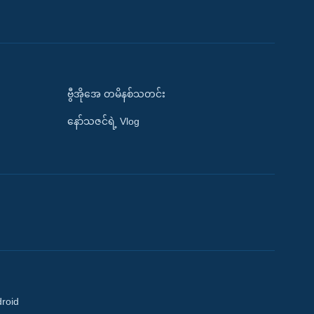
ဗွီအိုအေ တမိနစ်သတင်း
နော်သဇင်ရဲ့ Vlog
droid