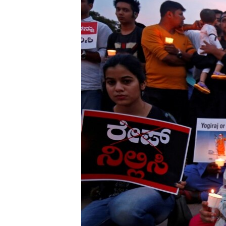
သုတပဒေသာ အင်္ဂလိပ်စာ
အ
ညွန်း
စာမျက်နှာ
သို့
ကျော်
ကြည့်
ရန်
ရှာဖွေ
ရန်
နေရာ
သို့
ကျော်
ရန်