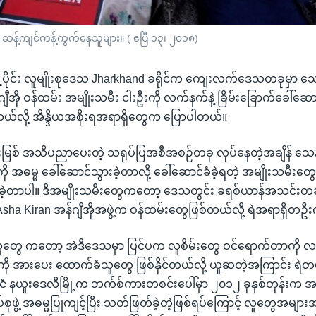
ကို ဆန့်ကျင်ကန့်ကွက်နေသူများ။ ( ဧပြီ ၁၃၊ ၂၀၁၈)
အရှေ့ပိုင်း လူမျိုးစုဒေသ Jharkhand ခရိုင်က ကျေးလက်ဒေသတခုမှ
ို ဝန်ထမ်း အမျိုးသမီး ငါးဦးကို လက်နက်နဲ့ ခြိမ်းခြောက်ခေါ်ဆောင်
့တယ်လို့ အိန္ဒိယအစိုးရအရာရှိတွေက ပြောပါတယ်။
တားမြစ် အသိပညာပေးတဲ့ သရုပ်ပြအစီအစဉ်တခု လုပ်နေတဲ့အချိန် 
ကို အဓမ္မ ခေါ်ဆောင်သွားခဲ့တာလို့ ခေါ်ဆောင်ခံခဲ့ရတဲ့ အမျိုးသမီးတွေ
ခဲ့တာပါ။ ဒီအမျိုးသမီးတွေကတော့ ဒေသတွင်း ခရစ်ယာန်အသင်းတခုရဲ့
ha Kiran အန်ဂျီအိုအဖွဲ့က ဝန်ထမ်းတွေဖြစ်တယ်လို့ ရဲအရာရှိတ
်သူတွေ ကတော့ အဲဒီဒေသမှာ ပြင်ပက လူစိမ်းတွေ ဝင်ရောက်တာကို လ
့ကို အားပေး ထောက်ခံသူတွေ ဖြစ်နိုင်တယ်လို့ ယူဆတဲ့အကြာင်း ရဲတပ
င်ငံ နယူးဒေလီမြို့က ဘက်စ်ကားတစင်းပေါ်မှာ ၂၀၁၂ ခုနှစ်တုန်းက 
စုဖွဲ့ အဓမ္မပြုကျင့်ပြီး သတ်ဖြတ်ခဲ့တဲ့ဖြစ်ရပ်ကြောင့် လူတွေအမျာ