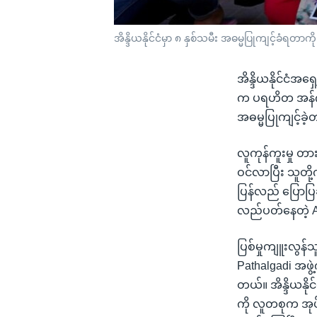
အိန္ဒိယနိုင်ငံမှာ ၈ နှစ်သမီး အဓမ္မပြုကျင့်ခံရတာ
အိန္ဒိယနိုင်ငံ
က ပရဟိတ အန်ဂျီအ
အဓမ္မပြုကျင့်ခဲ
လူကုန်ကူးမှု 
ဝင်လာပြီး သူတို့
ပြန်လည် ပြောပြ
လည်ပတ်နေတဲ့ As
ပြစ်မှုကျူးလွန
Pathalgadi အဖွဲ
တယ်။ အိန္ဒိယနို
ကို လူတစုက အုပ်