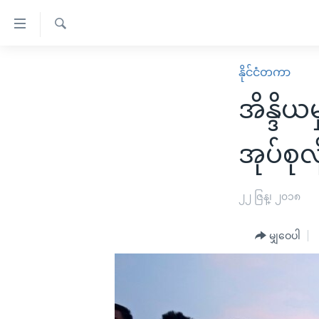
သုံး
ရ
ရှာဖွေ
လွယ်ကူ
မူလစာမျက်နှာ
နိုင်ငံတကာ
ရ
စေ
မြန်မာ
လာ
အိန္ဒိ
သည့်
ဒ်
ကမ္ဘာ့သတင်းများ
Link
ဗွီဒီယို
နိုင်ငံတကာ
အုပ်စုလ
များ
သတင်းလွတ်လပ်ခွင့်
အမေရိကန်
ပင်မ
ရပ်ဝန်းတခု လမ်းတခု အလွန်
တရုတ်
၂၂ ဇြန္၊ ၂၀၁၈
အကြောင်းအရာ
အင်္ဂလိပ်စာလေ့လာမယ်
အစ္စရေး-ပါလက်စတိုင်း
သို့
မျှဝေပါ
အပတ်စဉ်ကဏ္ဍများ
အမေရိကန်သုံးအီဒီယံ
ကျော်
ကြည့်
ရေဒီယိုနှင့်ရုပ်သံ အချက်အလက်များ
မကြေးမုံရဲ့ အင်္ဂလိပ်စာ
ရေဒီယို
ရန်
ရေဒီယို/တီဗွီအစီအစဉ်
ရုပ်ရှင်ထဲက အင်္ဂလိပ်စာ
တီဗွီ
ပင်မ