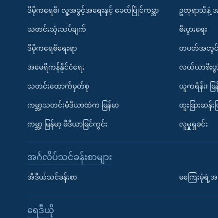
ဒီမိုကရေစီ၊ လူ့အခွင့်အရေးနှင့် ခေတ်ပြိုင်ကမ္ဘာ
ဥတုရာသီနဲ့ 
သတင်းသုံးသပ်ချက်
စီးပွားရေး
ဒီမိုကရေစီရေးရာ
တပတ်အတွင်
အမေရိကန်နိုင်ငံရေး
လယ်ယာစီးပွ
သတင်းထောက်မှတ်စု
ယူကရိန်း၊ မြန
ကမ္ဘာ့သတင်းမီဒီယာထဲက မြန်မာ
ထူးခြားဆန်း
ကမ္ဘာ့ မြန်မာ့ မီဒီယာမြင်ကွင်း
လူမှုရှုခင်း
အင်္ဂလိပ်သင်ခန်းစာများ
အီဒီယံသင်ခန်းစာ
မကြေးမုံရဲ့အင
ရေဒီယို