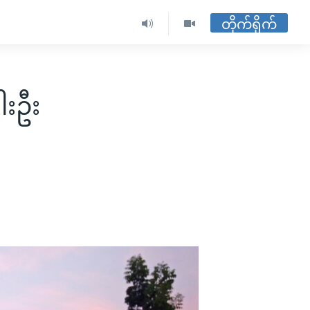
တိုက်ရိုက်
ါးဦး