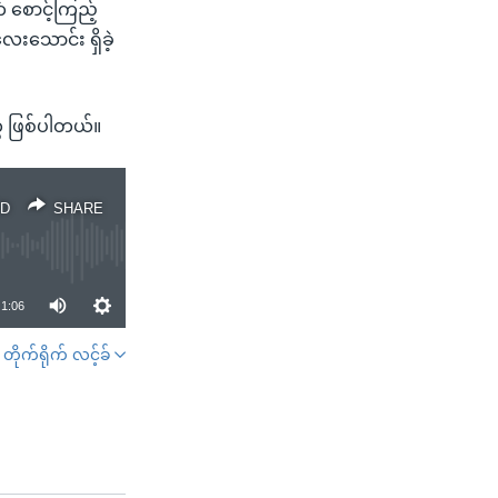
် စောင့်ကြည့်
လေးသောင်း ရှိခဲ့
 ဖြစ်ပါတယ်။
D
SHARE
1:06
တိုက်ရိုက် လင့်ခ်
SHARE