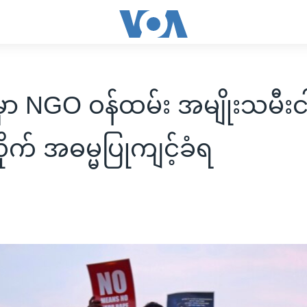
ယမှာ NGO ဝန်ထမ်း အမျိုးသမီးင
ိုက် အဓမ္မပြုကျင့်ခံရ