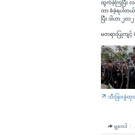
ထွက်ခဲ့ကြပြီး လမ
တာ ခံခဲ့ရပါတယ်။ 
ပြီး ဒါဟာ ၂၀၁၂ 
မတရားပြုကျင့်
သီးခြားခွဲထု
မျှဝေပါ