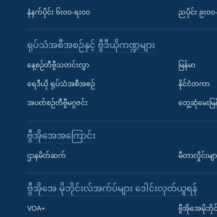
နံနက်ပိုင်း ၆း၀၀-ရး၀၀
ညပိုင်း ၉း၀
ရုပ်သံအစီအစဉ်နှင့် ဗွီဒီယိုကဏ္ဍများ
နေ့စဉ်တီဗွီသတင်းလွှာ
မြန်မာ
ရေဒီယို ရုပ်သံအစီအစဉ်
နိုင်ငံတကာ
အပတ်စဉ်တီဗွီမဂ္ဂဇင်း
တွေ့ဆုံမေးမြန
ဗွီအိုအေအကြောင်း
ဌာနမိတ်ဆက်
မီတာလှိုင်းမျာ
ဗွီအိုအေ မိုဘိုင်းလ်အက်ပ်များ ဒေါင်းလုတ်ယူရန်
Learning English
VOA+
ဗွီအိုအေမိုဘ