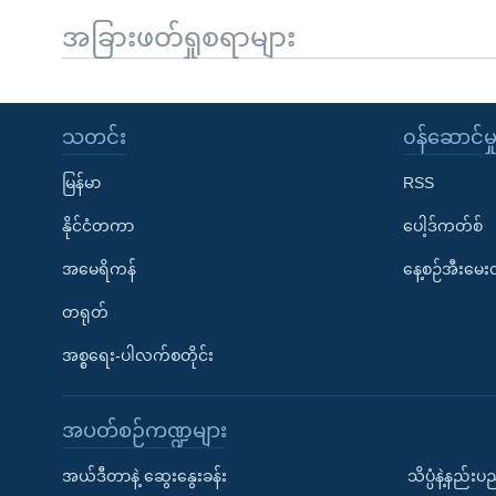
အခြားဖတ်ရှုစရာများ
သတင်း
၀န်ဆောင်မှ
မြန်မာ
RSS
နိုင်ငံတကာ
ပေါ့ဒ်ကတ်စ်
အမေရိကန်
နေ့စဉ်အီးမေ
တရုတ်
အစ္စရေး-ပါလက်စတိုင်း
အပတ်စဉ်ကဏ္ဍများ
အယ်ဒီတာနဲ့ ဆွေးနွေးခန်း
သိပ္ပံနဲ့နည်း