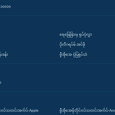
၀-၁၀း၀၀
ရေမြေခြားမှ ရုပ်ပုံလွှာ
ပိုလီဂရပ်ဖ်.အင်ဖို
်းခန်း
ဗွီအိုအေ ပုံပြရုပ်သံ
း
ိုင်းလ်သတင်းအက်ပ်-Apple
ဗွီအိုအေမိုဘိုင်းလ်သတင်းအက်ပ်-An