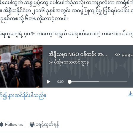
်းပေါ်ထွက် ဆန္ဒပြပွဲတွေ ပေါ်ပေါက်ခဲ့သလို၊ တကမ္ဘာလုံးက အာရုံစိုက
အိန္ဒိယနိုင်ငံမှာ ၂၀၁၆ ခုနှစ်အတွင်း အဓမ္မပြုကျင့်မှု ဖြစ်ရပ်ပေါင်း 
ခုနှစ်ကစလို့ ၆၀% တိုးလာခဲ့တာပါ။
 ခံရသူတွေရဲ့ ၄၀ % ကတော့ အရွယ် မရောက်သေးတဲ့ ကလေးငယ်တွေ
အိန္ဒိယမှာ NGO ဝန်ထမ်း အမျိုးသမီး ၅ ဦး အုပ်စုလိုက် အဓမ္မပြုကျင့်ခံရ
EMBE
by
ဗွီအိုအေသတင်းဌာန
No media source currently available
0:00
တ်၍ နားဆင်နိုင်ပါသည်။
EMBED
Follow us
ပရင့်ထုတ်ရန်