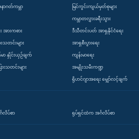
အနာဂတ်ကမ္ဘာ
မြင်ကွင်းကျယ်မှတ်စုများ
ကမ္ဘာတလွှားခရီးသွား
း အားကစား
ဒီသီတင်းပတ် အာရှနိုင်ငံရေး
ားသတင်းများ
အာရှစီးပွားရေး
်မာ နှိုင်းယှဉ်ချက်
ကျန်းမာရေး
ပြားသတင်းများ
အမျိုးသမီးကဏ္ဍ
ရိုဟင်ဂျာအရေး မျှော်လင့်ချက်
်္ဂလိပ်စာ
ရုပ်ရှင်ထဲက အင်္ဂလိပ်စာ