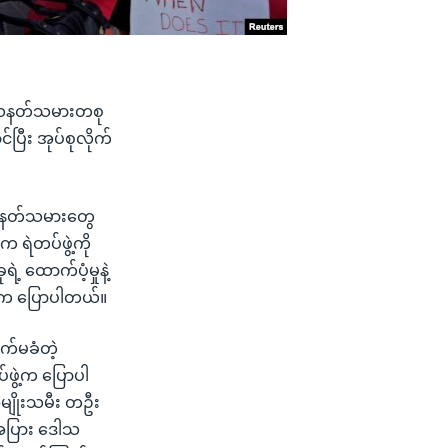
ာ သေနတ်သမားတစု
ပြီး အုပ်စုလိုက်
သေနတ်သမားတွေ
က ရဲတပ်ဖွဲ့ကို
 ထောက်ပံ့မှုနဲ့
ဦးက ပြောပါတယ်။
က်မခံတဲ့
်ဖွဲ့က ပြောပါ
အမျိုးသမီး တဦး
းအပြား ဒေါသ