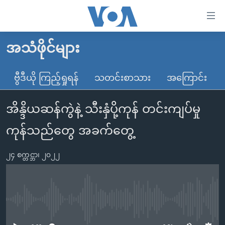
သုံး
ရ
လွယ်ကူ
အသံဖိုင်များ
မူလစာမျက်နှာ
စေ
မြန်မာ
ဗွီဒီယို ကြည့်ရှုရန်
သတင်းစာသား
အကြောင်း
သည့်
ကမ္ဘာ့သတင်းများ
Link
အိန္ဒိယဆန်ကွဲနဲ့ သီးနှံပို့ကုန် တင်းကျပ်မှု
ဗွီဒီယို
နိုင်ငံတကာ
များ
သတင်းလွတ်လပ်ခွင့်
အမေရိကန်
ကုန်သည်တွေ အခက်တွေ့
ပင်မ
ရပ်ဝန်းတခု လမ်းတခု အလွန်
တရုတ်
အကြောင်းအရာ
၂၄ စက္တင္ဘာ၊ ၂၀၂၂
သို့
အင်္ဂလိပ်စာလေ့လာမယ်
အစ္စရေး-ပါလက်စတိုင်း
ကျော်
အပတ်စဉ်ကဏ္ဍများ
အမေရိကန်သုံးအီဒီယံ
ကြည့်
ရေဒီယိုနှင့်ရုပ်သံ အချက်အလက်များ
မကြေးမုံရဲ့ အင်္ဂလိပ်စာ
ရေဒီယို
ရန်
No media source currently available
ပင်မ
ရေဒီယို/တီဗွီအစီအစဉ်
ရုပ်ရှင်ထဲက အင်္ဂလိပ်စာ
တီဗွီ