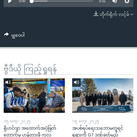
အ
0:00
0:31
သုတပဒေသာ အင်္ဂလိပ်စာ
ညွန်း
Learning English
တိုက်ရိုက် လင့်ခ်
စာမျက်နှာ
သို့
ဗွီအိုအေ လူမှုကွန်ယက်များ
ကျော်
မျှဝေပါ
ကြည့်
ရန်
ဘာသာစကားများ
ရှာဖွေ
ဗွီဒီယို ကြည့်ရှုရန်
ရန်
နေရာ
သို့
ကျော်
ရန်
၁၅ မတ္၊ ၂၀၂၅
၁၅ မတ္၊ ၂၀၂၅
ရိုဟင်ဂျာ အထောက်အပံ့ဖြတ်
အပစ်ရပ်ရေးသဘောမတူရင်
တောက်မှု ဟန့်တားဖို့ ကုလ
ရုရှားကို G7 ဒဏ်ခတ်မည်