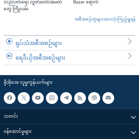
လည်ပတ်ရေး လွှတ်တော်အမတ်
Bazar ရောက်
တွေ ကြိုးပမ်း
အစီအစဉ်တွဲများအားလုံးကြည့်ရှုရန်
ရုပ်သံအစီအစဉ်များ
ရေဒီယိုအစီအစဉ်များ
ဗွီအိုအေ လူမှုကွန်ယက်များ
သတင်း
၀န်ဆောင်မှုများ