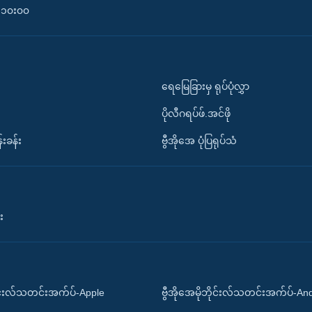
၀-၁၀း၀၀
ရေမြေခြားမှ ရုပ်ပုံလွှာ
ပိုလီဂရပ်ဖ်.အင်ဖို
်းခန်း
ဗွီအိုအေ ပုံပြရုပ်သံ
း
ိုင်းလ်သတင်းအက်ပ်-Apple
ဗွီအိုအေမိုဘိုင်းလ်သတင်းအက်ပ်-An