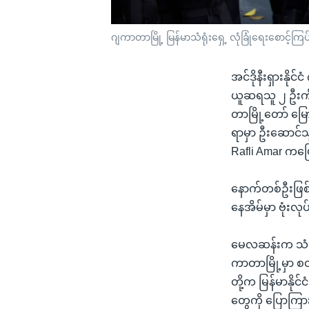
ဂျကာတာမြို့ မြန်မာသံရုံးရှေ့ လုံခြုံရေးစောင့်ကြ
အင်ဒိုနီးရှားနိုင်
ယူဆရသူ ၂ ဦးကို 
တာမြို့တော် မြောက
ရာမှာ ဦးဆောင်သူတ
Rafli Amar ကပ
နောက်တစ်ဦးဖြစ်တ
နေအိမ်မှာ ဗုံးလု
မေလဆန်းက သံရုံးကိ
ကာတာမြို့မှာ စတ
တို့က မြန်မာနိုင
တွေကို ပြောကြာ