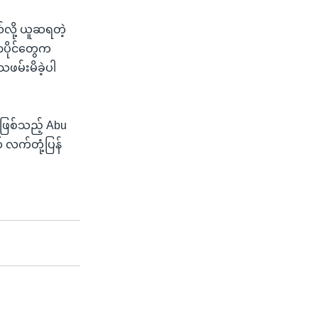
်လို့ ယူဆရတဲ့
ာပိုင်တွေက
ဖမ်းမိခဲ့ပါ
ဖြစ်သည့် Abu
 လက်တုံ့ပြန်