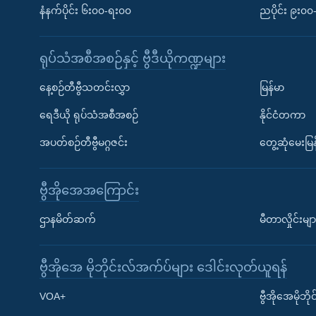
နံနက်ပိုင်း ၆း၀၀-ရး၀၀
ညပိုင်း ၉း၀
ရုပ်သံအစီအစဉ်နှင့် ဗွီဒီယိုကဏ္ဍများ
နေ့စဉ်တီဗွီသတင်းလွှာ
မြန်မာ
ရေဒီယို ရုပ်သံအစီအစဉ်
နိုင်ငံတကာ
အပတ်စဉ်တီဗွီမဂ္ဂဇင်း
တွေ့ဆုံမေးမြန
ဗွီအိုအေအကြောင်း
ဌာနမိတ်ဆက်
မီတာလှိုင်းမျာ
ဗွီအိုအေ မိုဘိုင်းလ်အက်ပ်များ ဒေါင်းလုတ်ယူရန်
Learning English
VOA+
ဗွီအိုအေမိုဘ
ဗွီအိုအေ လူမှုကွန်ယက်များ