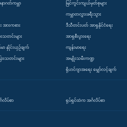
အနာဂတ်ကမ္ဘာ
မြင်ကွင်းကျယ်မှတ်စုများ
ကမ္ဘာတလွှားခရီးသွား
း အားကစား
ဒီသီတင်းပတ် အာရှနိုင်ငံရေး
ားသတင်းများ
အာရှစီးပွားရေး
်မာ နှိုင်းယှဉ်ချက်
ကျန်းမာရေး
ပြားသတင်းများ
အမျိုးသမီးကဏ္ဍ
ရိုဟင်ဂျာအရေး မျှော်လင့်ချက်
်္ဂလိပ်စာ
ရုပ်ရှင်ထဲက အင်္ဂလိပ်စာ