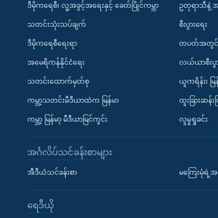
ဒီမိုကရေစီ၊ လူ့အခွင့်အရေးနှင့် ခေတ်ပြိုင်ကမ္ဘာ
ဥတုရာသီနဲ့ 
သတင်းသုံးသပ်ချက်
စီးပွားရေး
ဒီမိုကရေစီရေးရာ
တပတ်အတွင်
အမေရိကန်နိုင်ငံရေး
လယ်ယာစီးပွ
သတင်းထောက်မှတ်စု
ယူကရိန်း၊ မြန
ကမ္ဘာ့သတင်းမီဒီယာထဲက မြန်မာ
ထူးခြားဆန်း
ကမ္ဘာ့ မြန်မာ့ မီဒီယာမြင်ကွင်း
လူမှုရှုခင်း
အင်္ဂလိပ်သင်ခန်းစာများ
အီဒီယံသင်ခန်းစာ
မကြေးမုံရဲ့အင
ရေဒီယို