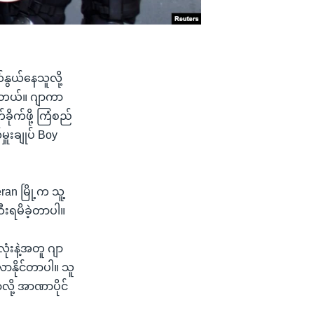
ဆက်နွယ်နေသူလို့
ာပါတယ်။ ဂျာကာ
်ခိုက်ဖို့ ကြံစည်
ှူးချုပ် Boy
an မြို့က သူ့
ဆီးရမိခဲ့တာပါ။
လုံးနဲ့အတူ ဂျာ
လာနိုင်တာပါ။ သူ
ာလို့ အာဏာပိုင်