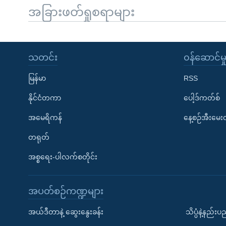
အခြားဖတ်ရှုစရာများ
သတင်း
၀န်ဆောင်မှ
မြန်မာ
RSS
နိုင်ငံတကာ
ပေါ့ဒ်ကတ်စ်
အမေရိကန်
နေ့စဉ်အီးမေ
တရုတ်
အစ္စရေး-ပါလက်စတိုင်း
အပတ်စဉ်ကဏ္ဍများ
အယ်ဒီတာနဲ့ ဆွေးနွေးခန်း
သိပ္ပံနဲ့နည်း