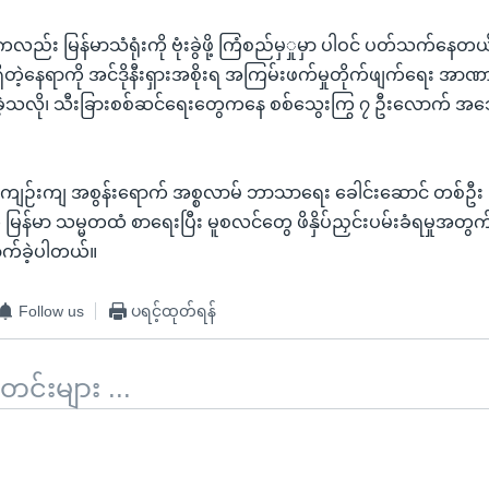
်း မြန်မာသံရုံးကို ဗုံးခွဲဖို့ ကြံစည်မှှုမှာ ပါဝင် ပတ်သက်နေတယ
ိတဲ့နေရာကို အင်ဒိုနီးရှားအစိုးရ အကြမ်းဖက်မှုတိုက်ဖျက်ရေး အာဏ
ုက်ခဲ့သလို၊ သီးခြားစစ်ဆင်ရေးတွေကနေ စစ်သွေးကြွ ၇ ဦးလောက် အသေ
ျဉ်းကျ အစွန်းရောက် အစ္စလာမ် ဘာသာရေး ခေါင်းဆောင် တစ်ဦး 
မြန်မာ သမ္မတထံ စာရေးပြီး မူစလင်တွေ ဖိနှိပ်ညှင်းပမ်းခံရမှုအတွက်
ောက်ခဲ့ပါတယ်။
Follow us
ပရင့်ထုတ်ရန်
်းများ ...