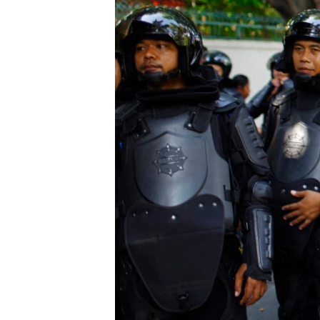
သုတပဒေသာ အင်္ဂလိပ်စာ
အ
ညွန်း
စာမျက်နှာ
သို့
ကျော်
ကြည့်
ရန်
ရှာဖွေ
ရန်
နေရာ
သို့
ကျော်
ရန်