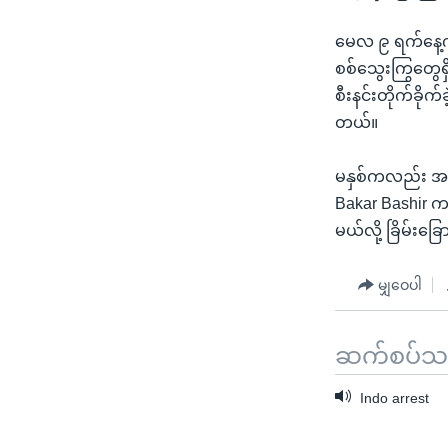
မေလ ၉ ရက်နေ့ကလည
စစ်သွေးကြွတွေရှ
စီးနင်းတိုက်ခိ
တယ်။
မနှစ်ကလည်း အက
Bakar Bashir က 
မယ်လို့ ခြိမ်းခြ
မျှဝေပါ
ဆက်စပ်သတင
Indo arrest