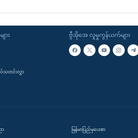
ုများ
ဗွီအိုအေ လူမှုကွန်ယက်များ
းလ်သတင်းလွှာ
ပညာ
မြန်မာပြည်မှပေးစာ