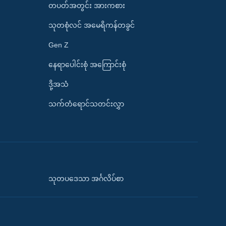
တပတ်အတွင်း အားကစား
သုတစုံလင် အမေရိကန်တခွင်
Gen Z
နေရာပေါင်းစုံ အကြောင်းစုံ
ဒို့အသံ
သက်တံရောင်သတင်းလွှာ
သုတပဒေသာ အင်္ဂလိပ်စာ