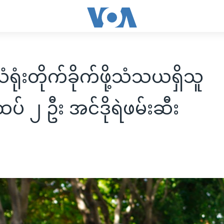
ံရုံးတိုက်ခိုက်ဖို့သံသယရှိသူ
ပ် ၂ ဦး အင်ဒိုရဲဖမ်းဆီး