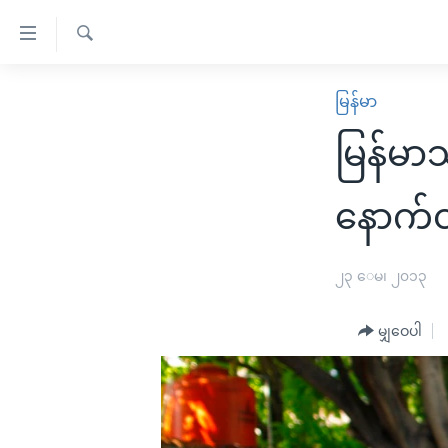
သုံး
ရ
ရှာဖွေ
လွယ်ကူ
မူလစာမျက်နှာ
မြန်မာ
ရ
စေ
မြန်မာ
လာ
မြန်မာသ
သည့်
ဒ်
ကမ္ဘာ့သတင်းများ
Link
ဗွီဒီယို
နိုင်ငံတကာ
နောက်ထ
များ
သတင်းလွတ်လပ်ခွင့်
အမေရိကန်
ပင်မ
ရပ်ဝန်းတခု လမ်းတခု အလွန်
တရုတ်
၂၃ ေမ၊ ၂၀၁၃
အကြောင်းအရာ
အင်္ဂလိပ်စာလေ့လာမယ်
အစ္စရေး-ပါလက်စတိုင်း
သို့
မျှဝေပါ
အပတ်စဉ်ကဏ္ဍများ
အမေရိကန်သုံးအီဒီယံ
ကျော်
ကြည့်
ရေဒီယိုနှင့်ရုပ်သံ အချက်အလက်များ
မကြေးမုံရဲ့ အင်္ဂလိပ်စာ
ရေဒီယို
ရန်
ရေဒီယို/တီဗွီအစီအစဉ်
ရုပ်ရှင်ထဲက အင်္ဂလိပ်စာ
တီဗွီ
ပင်မ