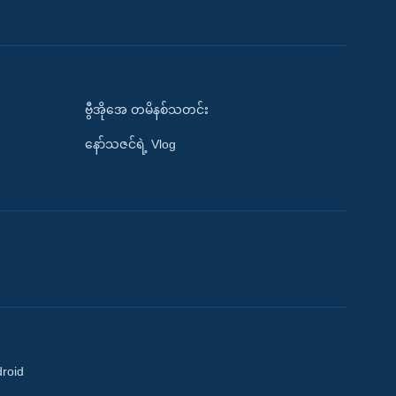
ဗွီအိုအေ တမိနစ်သတင်း
နော်သဇင်ရဲ့ Vlog
droid