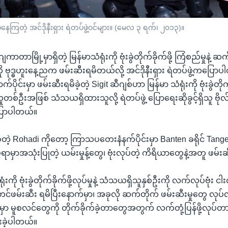
ပ်နေကြတဲ့ အင်ဒိုနီးရှား ရဲတပ်ဖွဲ့ဝင်များ။ (မေလ ၃ ရက်၊ ၂၀၁၃)။
ငံ ဂျကာတာမြို့မှာရှိတဲ့ မြန်မာသံရုံးကို ဗုံးခွဲတိုက်ခိုက်ဖို့ ကြံစည်မှုနဲ့ 
ဗုဒ္ဓဟူးနေ့ညက ဖမ်းဆီးရမိတယ်လို့ အင်ဒိုနီးရှား ရဲတပ်ဖွဲ့ကပြေ
်ပိုင်းမှာ ဖမ်းဆီးရမိခဲ့တဲ့ Sigit ဆီဂျစ်ဟာ မြန်မာ သံရုံးကို ဗုံးခွဲတိုက
စ်ဦးအဖြစ် သံသယရှိထားသူလို့ ရဲတပ်ဖွဲ့ ပြောရေးဆိုခွင့်ရှိသူ ဗိုလ်မ
ြောပါတယ်။
ဲ့ Rohadi ကိုတော့ ကြာသပတေးနံနက်ပိုင်းမှာ Banten ခရိုင် Tanger
ပ်ရာမှာအသုံးပြုတဲ့ ယမ်းမှုန့်တွေ၊ ဗုံးလုပ်တဲ့ ကိရိယာတွေနဲ့အတူ ဖမ်း
ု ဗုံးခွဲတိုက်ခိုက်ဖို့လုပ်မှုနဲ့ သံသယရှိသူနှစ်ဦးကို လက်လုပ်ဗုံး ငါး
င်ဖမ်းဆီး ရမိပြီးနောက်မှာ၊ အခုလို ဆက်တိုက် ဖမ်းဆီးမှုတွေ လုပ်
်ငံမှာ မူစလင်တွေကို တိုက်ခိုက်ခဲ့တာတွေအတွက် လက်တုံ့ပြန်ဖို့လုပ်တ
းခဲ့ပါတယ်။