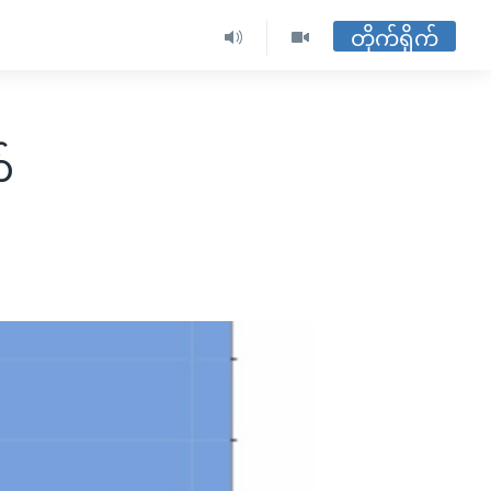
တိုက်ရိုက်
်