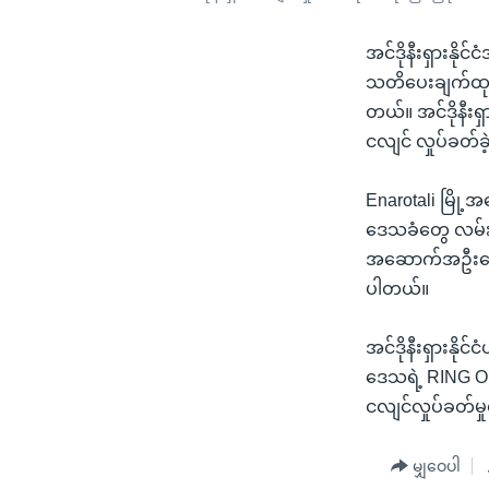
အင်ဒိုနီးရှားနို
သတိပေးချက်ထုတ
တယ်။ အင်ဒိုနီးရ
ငလျင် လှုပ်ခတ်
Enarotali မြို့အ
ဒေသခံတွေ လမ်း
အဆောက်အဦးတွေ 
ပါတယ်။
အင်ဒိုနီးရှားနို
ဒေသရဲ့ RING OF
ငလျင်လှုပ်ခတ်မှ
မျှဝေပါ