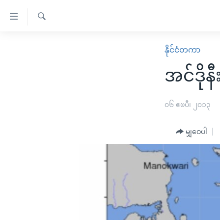
သုံး
ရ
ရှာဖွေ
လွယ်ကူ
မူလစာမျက်နှာ
နိုင်ငံတကာ
ရ
စေ
မြန်မာ
လာ
အင်ဒိုန
သည့်
ဒ်
ကမ္ဘာ့သတင်းများ
Link
ဗွီဒီယို
နိုင်ငံတကာ
၀၆ ဧၿပီ၊ ၂၀၁၃
များ
သတင်းလွတ်လပ်ခွင့်
အမေရိကန်
ပင်မ
မျှဝေပါ
ရပ်ဝန်းတခု လမ်းတခု အလွန်
တရုတ်
အကြောင်းအရာ
အင်္ဂလိပ်စာလေ့လာမယ်
အစ္စရေး-ပါလက်စတိုင်း
သို့
အပတ်စဉ်ကဏ္ဍများ
အမေရိကန်သုံးအီဒီယံ
ကျော်
ကြည့်
ရေဒီယိုနှင့်ရုပ်သံ အချက်အလက်များ
မကြေးမုံရဲ့ အင်္ဂလိပ်စာ
ရေဒီယို
ရန်
ရေဒီယို/တီဗွီအစီအစဉ်
ရုပ်ရှင်ထဲက အင်္ဂလိပ်စာ
တီဗွီ
ပင်မ