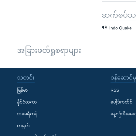
ဆက်စပ်သတင
Indo Quake
အခြားဖတ်ရှုစရာများ
သတင်း
၀န်ဆောင်မှ
မြန်မာ
RSS
နိုင်ငံတကာ
ပေါ့ဒ်ကတ်စ်
အမေရိကန်
နေ့စဉ်အီးမေ
တရုတ်