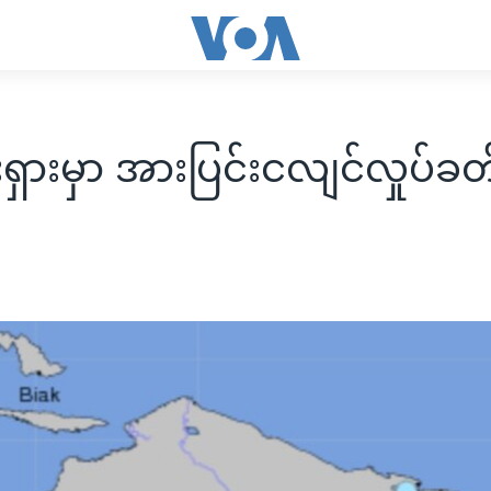
ီးရှားမှာ အားပြင်းငလျင်လှုပ်ခတ