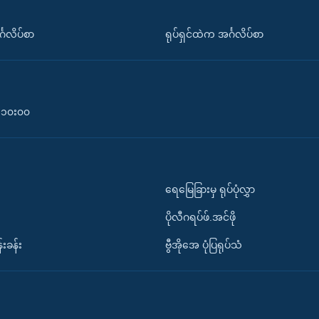
်္ဂလိပ်စာ
ရုပ်ရှင်ထဲက အင်္ဂလိပ်စာ
၀-၁၀း၀၀
ရေမြေခြားမှ ရုပ်ပုံလွှာ
ပိုလီဂရပ်ဖ်.အင်ဖို
်းခန်း
ဗွီအိုအေ ပုံပြရုပ်သံ