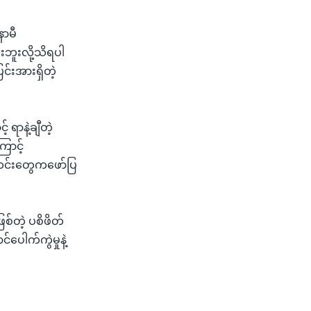
နာမီ
ဘူးလို့သိရပါ
င်းအားရှိတဲ့
 ရာနဲ့ချီတဲ့
ောင့်
တင်းတွေကဖော်ပြ
ြစ်တဲ့ ပစိဖိတ်
ေါက်ကွဲမှုနဲ့