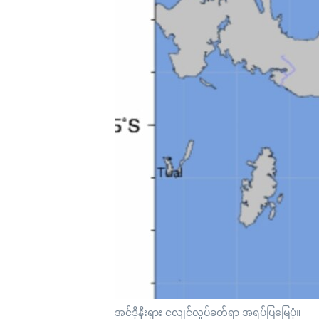
သုတပဒေသာ အင်္ဂလိပ်စာ
အ
ညွန်း
စာမျက်နှာ
သို့
ကျော်
ကြည့်
ရန်
ရှာဖွေ
ရန်
နေရာ
သို့
ကျော်
ရန်
အင်ဒိုနီးရှား ငလျင်လှုပ်ခတ်ရာ အရပ်ပြမြေပုံ။