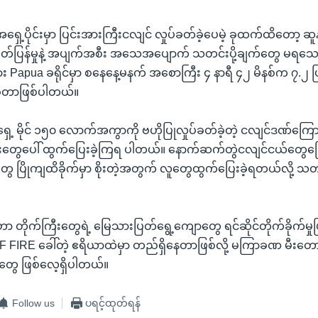
င်ငံအရှေ့ပိုင်းမှာ ပြင်းအားကြီးငလျင် လှုပ်ခတ်ခဲ့ပေမဲ့ ခုထက်ထိတော့ ဆူ
်ပြန်မှုနဲ့ အပျက်အစီး အသေအပျောက် သတင်းပို့ချက်တွေ မရသေး
ှား Papua ခရိုင်မှာ စနေနေ့မနက် အစောကြီး ၄ နာရီ ၄၂ မိနစ်က ၇.၂ ပြ
ခဲ့တာဖြစ်ပါတယ်။
ရှေ့ မိုင် ၁၅၀ လောက်အကွာကို ဗဟိုပြုလှုပ်ခတ်ခဲ့တဲ့ ငလျင်ဒဏ်ကြောင့်
တွေပေါ် ထွက်ပြေးခဲ့ကြရ ပါတယ်။ နောက်ဆက်တွဲငလျင်ငယ်တွေကြ
ပြိုကျထိခိုက်မှာ စိုးတဲ့အတွက် လူတွေထွက်ပြေးခဲ့ရတယ်လို့ သ
င်ငံဟာ တိုက်ကြီးတွေရဲ့ မြေသားပြတ်ရွေ့ကျောတွေ ရင်ဆိုင်တိုက်ခိုက်မှုဖ
 FIRE ခေါ်တဲ့ ဧရိယာထဲမှာ တည်ရှိနေတာဖြစ်လို့ မကြာခဏ မီးတောင်ပ
ုတွေ ဖြစ်လေ့ရှိပါတယ်။
Follow us
ပရင့်ထုတ်ရန်