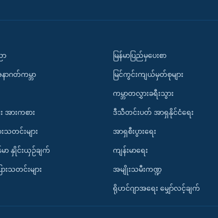
ပညာ
မြန်မာပြည်မှပေးစာ
အနာဂတ်ကမ္ဘာ
မြင်ကွင်းကျယ်မှတ်စုများ
ကမ္ဘာတလွှားခရီးသွား
း အားကစား
ဒီသီတင်းပတ် အာရှနိုင်ငံရေး
ားသတင်းများ
အာရှစီးပွားရေး
်မာ နှိုင်းယှဉ်ချက်
ကျန်းမာရေး
ပြားသတင်းများ
အမျိုးသမီးကဏ္ဍ
ရိုဟင်ဂျာအရေး မျှော်လင့်ချက်