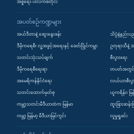
အစ္စရေး-ပါလက်စတိုင်း
အပတ်စဉ်ကဏ္ဍများ
အယ်ဒီတာနဲ့ ဆွေးနွေးခန်း
သိပ္ပံနဲ့နည်း
ဒီမိုကရေစီ၊ လူ့အခွင့်အရေးနှင့် ခေတ်ပြိုင်ကမ္ဘာ
ဥတုရာသီနဲ့ 
သတင်းသုံးသပ်ချက်
စီးပွားရေး
ဒီမိုကရေစီရေးရာ
တပတ်အတွင်
အမေရိကန်နိုင်ငံရေး
လယ်ယာစီးပွ
သတင်းထောက်မှတ်စု
ယူကရိန်း၊ မြန
ကမ္ဘာ့သတင်းမီဒီယာထဲက မြန်မာ
ထူးခြားဆန်း
ကမ္ဘာ့ မြန်မာ့ မီဒီယာမြင်ကွင်း
လူမှုရှုခင်း