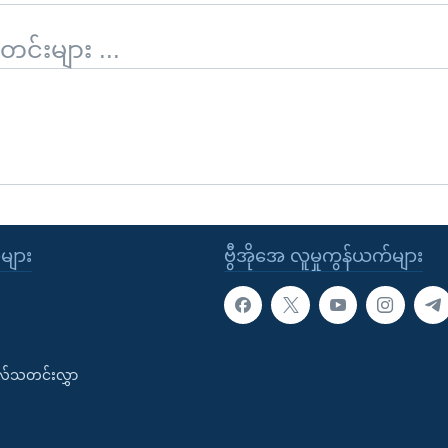
်းများ ...
ုများ
ဗွီအိုအေ လူမှုကွန်ယက်များ
းလ်သတင်းလွှာ