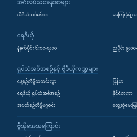
အင်္ဂလိပ်သင်ခန်းစာများ
အီဒီယံသင်ခန်းစာ
မကြေးမုံရဲ့အင
ရေဒီယို
နံနက်ပိုင်း ၆း၀၀-ရး၀၀
ညပိုင်း ၉း၀
ရုပ်သံအစီအစဉ်နှင့် ဗွီဒီယိုကဏ္ဍများ
နေ့စဉ်တီဗွီသတင်းလွှာ
မြန်မာ
ရေဒီယို ရုပ်သံအစီအစဉ်
နိုင်ငံတကာ
အပတ်စဉ်တီဗွီမဂ္ဂဇင်း
တွေ့ဆုံမေးမြန
ဗွီအိုအေအကြောင်း