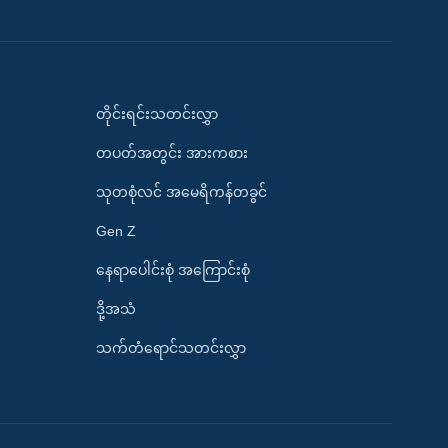
တိုင်းရင်းသတင်းလွှာ
တပတ်အတွင်း အားကစား
သုတစုံလင် အမေရိကန်တခွင်
Gen Z
နေရာပေါင်းစုံ အကြောင်းစုံ
ဒို့အသံ
သက်တံရောင်သတင်းလွှာ