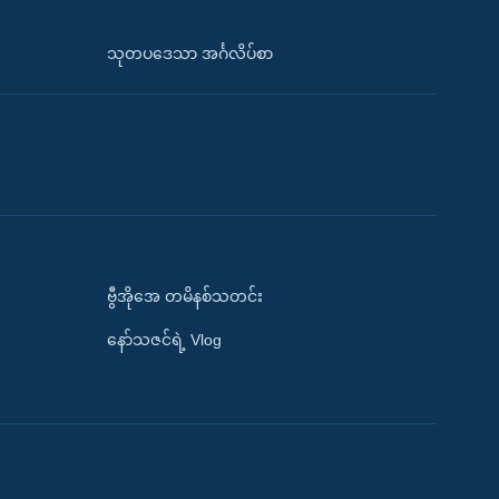
သုတပဒေသာ အင်္ဂလိပ်စာ
ဗွီအိုအေ တမိနစ်သတင်း
နော်သဇင်ရဲ့ Vlog