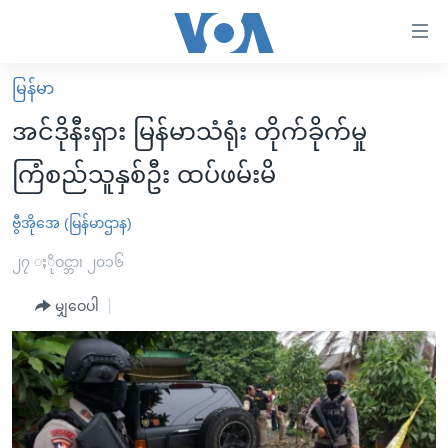
သုံး
ရ
လွယ်ကူ
မြန်မာ
မူလစာမျက်နှာ
စေ
အင်ဒိုနီးရှား မြန်မာသံရုံး တိုက်ခိုက်မှု
မြန်မာ
သည့်
ကြံစည်သူနှစ်ဦး ထပ်ဖမ်းမိ
ကမ္ဘာ့သတင်းများ
Link
ဗွီဒီယို
နိုင်ငံတကာ
ဗွီအိုအေ (မြန်မာဌာန)
များ
သတင်းလွတ်လပ်ခွင့်
အမေရိကန်
၂၇ ႏိုဝင္ဘာ၊ ၂၀၁၆
ပင်မ
ရပ်ဝန်းတခု လမ်းတခု အလွန်
တရုတ်
အကြောင်းအရာ
မျှဝေပါ
သို့
အင်္ဂလိပ်စာလေ့လာမယ်
အစ္စရေး-ပါလက်စတိုင်း
ကျော်
အပတ်စဉ်ကဏ္ဍများ
အမေရိကန်သုံးအီဒီယံ
ကြည့်
ရေဒီယိုနှင့်ရုပ်သံ အချက်အလက်များ
မကြေးမုံရဲ့ အင်္ဂလိပ်စာ
ရေဒီယို
ရန်
ပင်မ
ရေဒီယို/တီဗွီအစီအစဉ်
ရုပ်ရှင်ထဲက အင်္ဂလိပ်စာ
တီဗွီ