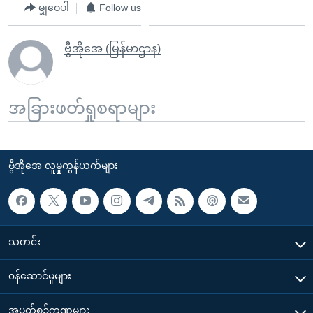
မျှဝေပါ
Follow us
ဗွီအိုအေ (မြန်မာဌာန)
အခြားဖတ်ရှုစရာများ
ဗွီအိုအေ လူမှုကွန်ယက်များ
သတင်း
၀န်ဆောင်မှုများ
အပတ်စဉ်ကဏ္ဍများ