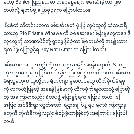
တော့ Benten ပြည်နယ်မှာ တနင်္ဂနွေနေ့က ဖမ်းဆီးခဲ့တာ ဖြစ်
တယ်လို့ ရဲတပ်ဖွဲ့ ပြောခွင့်ရက ပြောပါတယ်။
ပြီးခဲ့တဲ့ သီတင်းပတ်က ဖမ်းဆီးခဲ့တဲ့ ဗုံးပြုလုပ်သူလို့ သံသယရှိ
ထားသူ Rio Priatna Wibawa ကို စစ်ဆေးမေးမြန်းမှုတွေကနေ ဒီ
လူတွေကို အာဏာပိုင်တို့ ရှာဖွေနိုင်ခဲ့တာဖြစ်တယ်လို့ အမျိုးသား
ရဲတပ်ဖွဲ့ ပြောခွင့်ရ Boy Rafli Amar က ပြောပါတယ်။
ဖမ်းဆီးထားသူ သုံးဦးတို့ဟာ အစ္စလာမ္မစ်အစွန်းရောက် IS အဖွဲ့
ကို သစ္စာခံသူတွေ ဖြစ်တယ်လို့လည်း စွပ်စွဲထားပါတယ်။ ဖမ်းဆီး
ခံရသူတွေက သူတို့ဟာ ရိုဟင်ဂျာ မူဆလင်တွေ တိုက်ခိုက်ခံရမှု
ကို လက်တုံ့ပြန်တဲ့ အနေနဲ့ မြန်မာကို တိုက်ခိုက်ချင်တာလို့ ပြောဆို
တဲ့ အကြောင်းလည်း ရဲတပ်ဖွဲ့ ပြောခွင့်ရက ပြောပါတယ်။ ဒါ့
အပြင် အင်ဒိုနီးရှားလွှတ်တော်၊ ရဲဌာနချုပ်နဲ့ ရုပ်မြင်သံကြားဌာန
တွေကို တိုက်ခိုက်ဖို့လည်း စီစဉ်ခဲ့တာဖြစ်တဲ့ အကြောင်း ပြောပါ
တယ်။