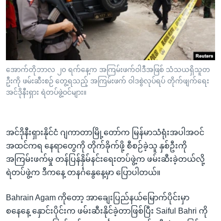
အ
သုတပဒေသာ အင်္ဂလိပ်စာ
ညွန်း
Learning English
စာမျက်နှာ
သို့
ဗွီအိုအေ လူမှုကွန်ယက်များ
ကျော်
ကြည့်
အောက်တိုဘာလ ၂၀ ရက်နေ့က အကြမ်းဖက်ဝါဒီအဖြစ် သံသယရှိသူတ
ဦးကို ဖမ်းဆီးစဉ် တွေ့ရသည့် အကြမ်းဖက် ဝါဒစွဲလုပ်ရပ် တိုက်ဖျက်ရေး
ရန်
ဘာသာစကားများ
အင်ဒိုနီးရှား ရဲတပ်ဖွဲ့ဝင်များ။
ရှာဖွေ
ရန်
နေရာ
အင်ဒိုနီးရှားနိုင်ငံ ဂျကာတာမြို့တော်က မြန်မာသံရုံးအပါအဝင်
သို့
အထင်ကရ နေရာတွေကို တိုက်ခိုက်ဖို့ စီစဉ်ခဲ့သူ နှစ်ဦးကို
ကျော်
အကြမ်းဖက်မှု တန်ပြန်နှိမ်နင်းရေးတပ်ဖွဲ့က ဖမ်းဆီးခဲ့တယ်လို့
ရန်
ရဲတပ်ဖွဲ့က ဒီကနေ့ တနင်္ဂနွေနေ့မှာ ပြောပါတယ်။
Bahrain Agam ကိုတော့ အာချေးပြည်နယ်မြောက်ပိုင်းမှာ
စနေနေ့ နှောင်းပိုင်းက ဖမ်းဆီးနိုင်ခဲ့တာဖြစ်ပြီး Saiful Bahri ကို