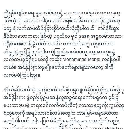
ကိုရမ်ကျမ်းအရ မူဆလင်တွေနဲ့ အေဘရာဟင်နွယ်ဘာသာတွေ
ဖြစ်တဲ့ ဂျူးဘာသာ ဒါမှမဟုတ် ခရစ်ယာန်ဘာသာ ကိုးကွယ်သူ
တွေ နဲ့ လက်ထပ်ထိမ်းမြားနိုင်တယ်လို့ဆိုပါတယ်၊၊ အင်ဒိုနီးရှား
နိုင်ငံသဘောတရားဖြစ်တဲ့ ပဉ္စသီလ မူဝါဒအရ အစ္စလမ်ဘာသာ၊
ပရိုတက်စ်တန့် နဲ့ ကက်သလစ် ဘာသာဝင်တွေ ၊ ဗုဒ္ဓဘာသာ၊
ဟိန္ဒူ နဲ့ ကွန်ဖြူးရှပ်ဝါဒ ယုံကြည်သက်ဝင်သူတွေအားလုံး နဲ့
လက်ထပ်ခွင့်ရှိရမယ်လို့ လည်း Mohammad Mobid ကပြောပါ
တယ်၊၊ အင်ဒိုနီးရှားလူမျိုးတော်တော်များများကတော့ ဒါကို
လက်မခံကြပါဘူး၊၊
ကိုယ်နှစ်သက်တဲ့ သူကိုလက်ထပ်ဖို့ ရွေးချယ်နိုင်ခွင့် ရှိရမယ်လို့ ု
အင်ဒိုနီးရှား ဖွဲ့စည်းပုံဥပဒေ နဲ့လူ့အခွင့်ရေးကော်မရှင်က ခွင့်ပြု
ပေးထားပေမဲ့ တရားဝင်လက်ထပ်လိုတဲ့ ဘာသာမတူကိုးကွယ်သူ
စုံတွဲတွေကို အရပ်သားဝန်ထမ်းတွေက တားမြစ်ကန့်သတ်တာ
တွေရှိပါတယ်၊၊ ဒါ့အပြင် မိမိတို့ နေထိုင်ရာဒေသအလိုက်လည်း
အခက်အခဲအတားအဆီးတွေရှိနိုင်ပါတယ် လို့ မစ္စတာ Mobid က