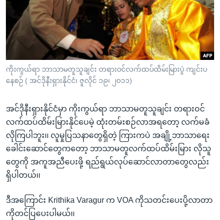
အ
သုတပဒေသာ အင်္ဂလိပ်စာ
ညွန်း
Learning English
စာမျက်နှာ
သို့
ဗွီအိုအေ လူမှုကွန်ယက်များ
ကျော်
ကြည့်
ကိုးကွယ်ရာ ဘာသာမတူသူချင်း တရားဝင်လက်ထပ်ထိမ်းမြားပွဲ ကျင်းပ
နေစဉ် ( အင်ဒိုနီးရှားနိုင်ငံ၊ ဇူလိုင် ၁၉၊ ၂၀၁၁)
ရန်
ဘာသာစကားများ
ရှာဖွေ
အင်ဒိုနီးရှားနိုင်ငံမှာ ကိုးကွယ်ရာ ဘာသာမတူသူချင်း တရားဝင်
ရန်
လက်ထပ်ထိမ်းမြားနိုင်ပေမဲ့ ထုံးတမ်းစဉ်လာအရတော့ လက်မခံ
နေရာ
လိုကြပါဘူး၊၊ လူမှုပြသနာတွေရှိတဲ့ ကြားကပဲ အချို့ဘာသာရေး
သို့
ခေါင်းဆောင်တွေကတော့ ဘာသာမတူလက်ထပ်ထိမ်းမြား လိုသူ
ကျော်
တွေကို အကူအညီပေးဖို့ ရည်ရွယ်လုပ်ဆောင်လာတာတွေလည်း
ရန်
ရှိပါတယ်၊၊
ဒီအကြောင်း Krithika Varagur က VOA ကိုသတင်းပေးပို့လာတာ
ကိုတင်ပြပေးပါမယ်၊၊