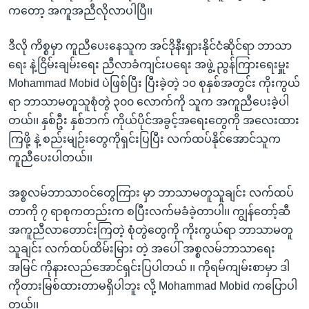
ကတော့ အကူအညီလိုလာပါပြီ၊၊
ဒီလို ကိစ္စမှာ ကူညီပေးနေသူက အင်ဒိုနီးရှားနိုင်ငံဆိုင်ရာ ဘာသာ
ရေး နဲ့ငြိမ်းချမ်းရေး ညီလာခံကျင်းပရေး အဖွဲ့ ညွန်ကြားရေးမှူး
Mohammad Mobid ပဲဖြစ်ပြီး ပြီးခဲ့တဲ့ ၁၀ စုနှစ်အတွင်း ကိုးကွယ်
ရာ ဘာသာမတူသူစုံတွဲ ၃၀၀ လောက်ကို သူက အကူညီပေးခဲ့ပါ
တယ်၊၊ နှစ်ဦး နှစ်ဘက် ကိုယ်ပိုင်အခွင့်အရေးတွေကို အလေးထား
ကြဖို့ နဲ့ စည်းမျဉ်းတွေကိုရှင်းပြပြီး လက်ထပ်နိုင်အောင်သူက
ကူညီပေးပါတယ်၊၊
အစ္စလမ်ဘာသာဝင်တွေကြား မှာ ဘာသာမတူသူချင်း လက်ထပ်
တာကို ၇ ရာစုကတည်းက စပြီးလက်မခံခဲ့တာပါ၊၊ ကျွန်တော့်ဆီ
အကူညီလာတောင်းကြတဲ့ စုံတွဲတွေကို ကိုးကွယ်ရာ ဘာသာမတူ
သူချင်း လက်ထပ်ထိမ်းမြား တဲ့ အပေါ် အစ္စလမ်ဘာသာရေး
အမြင် ကိုနားလည်အောင်ရှင်းပြပါတယ် ၊၊ ကိုရမ်ကျမ်းစာမှာ ဒါ
ကိုတားမြစ်ထားတာမရှိပါဘူး လို့ Mohammad Mobid ကပြောပါ
တယ်၊၊