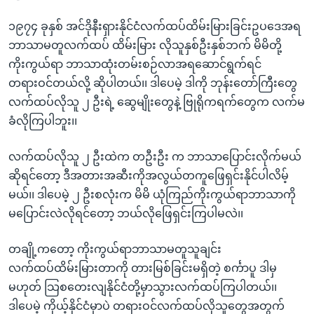
၁၉၇၄ ခုနှစ် အင်ဒိုနီးရှားနိုင်ငံလက်ထပ်ထိမ်းမြားခြင်းဥပဒေအရ
ဘာသာမတူလက်ထပ် ထိမ်းမြား လိုသူနှစ်ဦးနှစ်ဘက် မိမိတို့
ကိုးကွယ်ရာ ဘာသာထုံးတမ်းစဉ်လာအရဆောင်ရွက်ရင်
တရားဝင်တယ်လို့ ဆိုပါတယ်၊၊ ဒါပေမဲ့ ဒါကို ဘုန်းတော်ကြီးတွေ
လက်ထပ်လိုသူ ၂ ဦးရဲ့ ဆွေမျိုးတွေနဲ့ ဗြုရိုကရက်တွေက လက်မ
ခံလိုကြပါဘူး၊၊
လက်ထပ်လိုသူ ၂ ဦးထဲက တဦးဦး က ဘာသာပြောင်းလိုက်မယ်
ဆိုရင်တော့ ဒီအတားအဆီးကိုအလွယ်တကူဖြေရှင်းနိုင်ပါလိမ့်
မယ်၊၊ ဒါပေမဲ့ ၂ ဦးစလုံးက မိမိ ယုံကြည်ကိုးကွယ်ရာဘာသာကို
မပြောင်းလဲလိုရင်တော့ ဘယ်လိုဖြေရှင်းကြပါမလဲ၊၊
တချို့ကတော့ ကိုးကွယ်ရာဘာသာမတူသူချင်း
လက်ထပ်ထိမ်းမြားတာကို တားမြစ်ခြင်းမရှိတဲ့ စင်္ကာပူ ဒါမှ
မဟုတ် သြစတေးလျနိုင်ငံတို့မှာသွားလက်ထပ်ကြပါတယ်၊၊
ဒါပေမဲ့ ကိုယ့်နိုင်ငံမှာပဲ တရားဝင်လက်ထပ်လိုသူတွေအတွက်