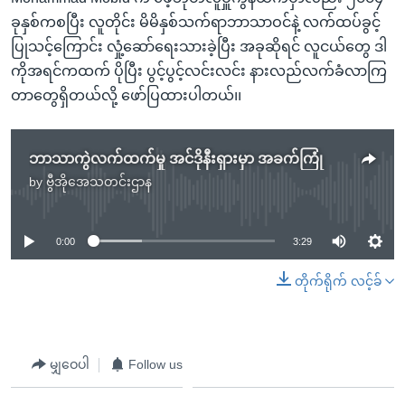
ခုနှစ်ကစပြီး လူတိုင်း မိမိနှစ်သက်ရာဘာသာဝင်နဲ့ လက်ထပ်ခွင့်
ပြုသင့်ကြောင်း လှုံ့ဆော်ရေးသားခဲ့ပြီး အခုဆိုရင် လူငယ်တွေ ဒါ
ကိုအရင်ကထက် ပိုပြီး ပွင့်ပွင့်လင်းလင်း နားလည်လက်ခံလာကြ
တာတွေရှိတယ်လို့ ဖော်ပြထားပါတယ်၊၊
ဘာသာကွဲလက်ထက်မှု အင်ဒိုနီးရှားမှာ အခက်ကြုံ
by
ဗွီအိုအေသတင်းဌာန
No media source currently available
0:00
3:29
တိုက်ရိုက် လင့်ခ်
မျှဝေပါ
Follow us