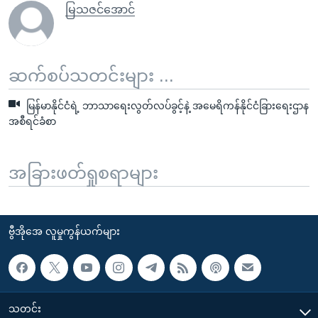
မြသဇင်အောင်
ဆက်စပ်သတင်းများ ...
မြန်မာနိုင်ငံရဲ့ ဘာသာရေးလွတ်လပ်ခွင့်နဲ့ အမေရိကန်နိုင်ငံခြားရေးဌာန
အစီရင်ခံစာ
အခြားဖတ်ရှုစရာများ
ဗွီအိုအေ လူမှုကွန်ယက်များ
သတင်း