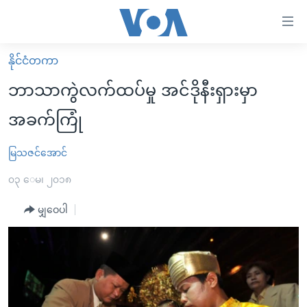
သုံး
ရ
လွယ်ကူ
နိုင်ငံတကာ
မူလစာမျက်နှာ
စေ
ဘာသာကွဲလက်ထပ်မှု အင်ဒိုနီးရှားမှာ
မြန်မာ
သည့်
အခက်ကြုံ
ကမ္ဘာ့သတင်းများ
Link
ဗွီဒီယို
နိုင်ငံတကာ
မြသဇင်အောင်
များ
သတင်းလွတ်လပ်ခွင့်
အမေရိကန်
၀၃ ေမ၊ ၂၀၁၈
ပင်မ
ရပ်ဝန်းတခု လမ်းတခု အလွန်
တရုတ်
အကြောင်းအရာ
မျှဝေပါ
သို့
အင်္ဂလိပ်စာလေ့လာမယ်
အစ္စရေး-ပါလက်စတိုင်း
ကျော်
အပတ်စဉ်ကဏ္ဍများ
အမေရိကန်သုံးအီဒီယံ
ကြည့်
ရေဒီယိုနှင့်ရုပ်သံ အချက်အလက်များ
မကြေးမုံရဲ့ အင်္ဂလိပ်စာ
ရေဒီယို
ရန်
ပင်မ
ရေဒီယို/တီဗွီအစီအစဉ်
ရုပ်ရှင်ထဲက အင်္ဂလိပ်စာ
တီဗွီ