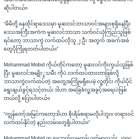
ဆိုပါတယ်၊၊
“မိမိတို့ နေထိုင်ရာဒေသမှာ မူဆလင်ဘာသာဝင်အများစုရှိနေပြီး
ဒေသအကြီးအကဲက မူဆလင်ဘာသာ သက်ဝင်ယုံကြည်သူဖြစ်
ရင်တော့ ဘာသာကွဲ လက်ထပ်လိုသူ ၂ ဦး အတွက် အခက်အခဲ
တွေပိုကြုံရတတ်ပါတယ်၊၊”
Mohammad Mobid ကိုယ်တိုင်ကတော့ မူဆလင်ကိုးကွယ်သူဖြစ်
ပြီး မူဆလင်အမျိုးူသမီး ကိုပဲ လက်ထပ်ထားတာဖြစ်လို့
ဘာသာကွဲလက်ထပ်တဲ့ အတွေ့အကြုံမရှိပေမဲ့ လူ့တိုင်း ကိုယ်ပိုင်
ရွေးချယ်ခွင့်ရသင့်တယ်၊ ဒါဟာ အခြေခံလူ့အခွင့်အရေးပဲဖြစ်
တယ်လို့ ပြောပါတယ်၊၊
“ကျွန်တော့်အမြင်ကတော့ဒါဟာ စိုးရိမ်စရာမလိုပါဘူး၊၊ တရားဝင်
လက်ထပ်နိုင်တဲ့ နည်းလမ်းတွေရှိပါတယ်၊၊”
Mohammad Mobid က ဖေ့ဘုတ်လူမှူကွန်ယက်မှာလည်း ၂၀၀၄