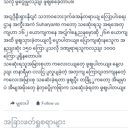
သလို မွပွေိုမှုလညျး ဖွဈစခေဲ့တာပါ။
အငျဒိုနီးရှားနိုငျငံ သဘာဝဘေးဒုက်ခအန်တရာယျ လြော့ပါးရေး
ဌာန အကွီးအကဲ Suharyanto ကတော့ သဆေုံးရသူ အရအေတှ
ကျဟာ ၁၆၂ ယောကျကနေ အငျ်ဂါနေ့ညနမှောဆို ၂၆၈ ယောကျ
အထိ ဖွဈသှားခဲ့တယျလို့ ပွောပါတယျ။ ပြောကျဆုံးနသေူက အ
နညျးဆုံး ၁၅၀ ကြောျသလို ဒဏျရာရသူကလညျး ၁၀၀၀
ကြောျရှိနတောပါ။
သဆေုံးရသူအမြားစုဟာ ကလေးငယျတှေ ဖွဈပါတယျ။ နေ့လ
ညျး တနာရီမှာ ငလငြျလှုပျခဲ့တဲ့ အတှကျ ကြောငျးတကျနတေဲ့
ကလေးအမြားစု သဆေံးခဲ့ရတာ ဖွဈပွီး တခြို့ှုကတော့ အိမျမှာ
ပဲ အိမျအမိုးတှေ နံတှပွေိုကရြာက သဆေုံးခဲ့ရတာ ဖွဈပါတယျ။
မျှဝေပါ
Follow us
အခြားဖတ်ရှုစရာများ