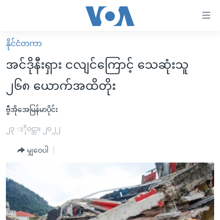
သုံး
ရ
လွယ်ကူ
နိုင်ငံတကာ
မူလစာမျက်နှာ
စေ
အင်ဒိုနီးရှား ငလျင်ကြောင့် သေဆုံးသူ
မြန်မာ
သည့်
၂၆၈ ယောက်အထိတိုး
ကမ္ဘာ့သတင်းများ
Link
ဗွီဒီယို
နိုင်ငံတကာ
ဗွီအိုအေမြန်မာပိုင်း
များ
သတင်းလွတ်လပ်ခွင့်
အမေရိကန်
၂၃ ႏိုဝင္ဘာ၊ ၂၀၂၂
ပင်မ
ရပ်ဝန်းတခု လမ်းတခု အလွန်
တရုတ်
အကြောင်းအရာ
မျှဝေပါ
သို့
အင်္ဂလိပ်စာလေ့လာမယ်
အစ္စရေး-ပါလက်စတိုင်း
ကျော်
အပတ်စဉ်ကဏ္ဍများ
အမေရိကန်သုံးအီဒီယံ
ကြည့်
ရေဒီယိုနှင့်ရုပ်သံ အချက်အလက်များ
မကြေးမုံရဲ့ အင်္ဂလိပ်စာ
ရေဒီယို
ရန်
ပင်မ
ရေဒီယို/တီဗွီအစီအစဉ်
ရုပ်ရှင်ထဲက အင်္ဂလိပ်စာ
တီဗွီ