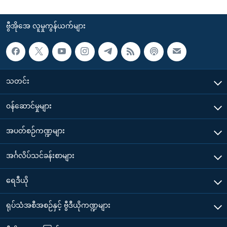
ဗွီအိုအေ လူမှုကွန်ယက်များ
သတင်း
၀န်ဆောင်မှုများ
အပတ်စဉ်ကဏ္ဍများ
အင်္ဂလိပ်သင်ခန်းစာများ
ရေဒီယို
ရုပ်သံအစီအစဉ်နှင့် ဗွီဒီယိုကဏ္ဍများ