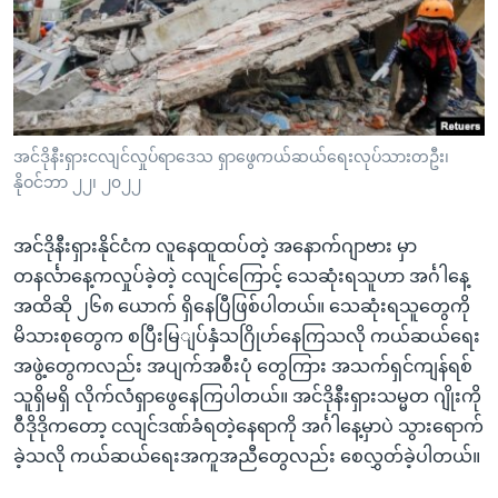
အ
သုတပဒေသာ အင်္ဂလိပ်စာ
ညွန်း
Learning English
စာမျက်နှာ
သို့
ဗွီအိုအေ လူမှုကွန်ယက်များ
ကျော်
ကြည့်
အင်ဒိုနီးရှားငလျင်လှုပ်ရာဒေသ ရှာဖွေကယ်ဆယ်ရေးလုပ်သားတဦး၊
နိုဝင်ဘာ ၂၂၊ ၂၀၂၂
ရန်
ဘာသာစကားများ
ရှာဖွေ
အင်ဒိုနီးရှားနိုင်ငံက လူနေထူထပ်တဲ့ အနောက်ဂျာဗား မှာ
ရန်
တနင်္လာနေ့ကလှုပ်ခဲ့တဲ့ ငလျင်ကြောင့် သေဆုံးရသူဟာ အင်္ဂါနေ့
နေရာ
အထိဆို ၂၆၈ ယောက် ရှိနေပြီဖြစ်ပါတယ်။ သေဆုံးရသူတွေကို
သို့
မိသားစုတွေက စပြီးမြျပ်နှံသဂြိုဟ်နေကြသလို ကယ်ဆယ်ရေး
ကျော်
အဖွဲ့တွေကလည်း အပျက်အစီးပုံ တွေကြား အသက်ရှင်ကျန်ရစ်
ရန်
သူရှိမရှိ လိုက်လံရှာဖွေနေကြပါတယ်။ အင်ဒိုနီးရှားသမ္မတ ဂျိုးကို
ဝီဒိုဒိုကတော့ ငလျင်ဒဏ်ခံရတဲ့နေရာကို အင်္ဂါနေ့မှာပဲ သွားရောက်
ခဲ့သလို ကယ်ဆယ်ရေးအကူအညီတွေလည်း စေလွှတ်ခဲ့ပါတယ်။