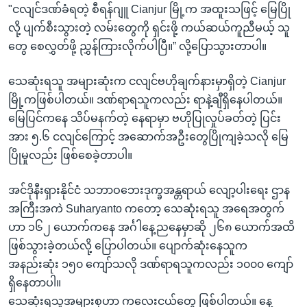
"ငလျင်ဒဏ်ခံရတဲ့ စီရန်ဂျူ Cianjur မြို့က အထူးသဖြင့် မြေပြို
လို့ ပျက်စီးသွားတဲ့ လမ်းတွေကို ရှင်းဖို့ ကယ်ဆယ်ကူညီမယ့် သူ
တွေ စေလွှတ်ဖို့ ညွှန်ကြားလိုက်ပါပြီ။” လို့ပြောသွားတာပါ။
သေဆုံးရသူ အများဆုံးက ငလျင်ဗဟိုချက်နားမှာရှိတဲ့ Cianjur
မြို့ကဖြစ်ပါတယ်။ ဒဏ်ရာရသူကလည်း ရာနဲ့ချီရှိနေပါတယ်။
မြေပြင်ကနေ သိပ်မနက်တဲ့ နေရာမှာ ဗဟိုပြုလှုပ်ခတ်တဲ့ ပြင်း
အား ၅.၆ ငလျင်ကြောင့် အဆောက်အဦးတွေပြိုကျခဲ့သလို မြေ
ပြိုမှုလည်း ဖြစ်စေခဲ့တာပါ။
အင်ဒိုနီးရှားနိုင်ငံ သဘာဝဘေးဒုက္ခအန္တရာယ် လျော့ပါးရေး ဌာန
အကြီးအကဲ Suharyanto ကတော့ သေဆုံးရသူ အရေအတွက်
ဟာ ၁၆၂ ယောက်ကနေ အင်္ဂါနေ့ညနေမှာဆို ၂၆၈ ယောက်အထိ
ဖြစ်သွားခဲ့တယ်လို့ ပြောပါတယ်။ ပျောက်ဆုံးနေသူက
အနည်းဆုံး ၁၅၀ ကျော်သလို ဒဏ်ရာရသူကလည်း ၁၀၀၀ ကျော်
ရှိနေတာပါ။
သေဆုံးရသူအများစုဟာ ကလေးငယ်တွေ ဖြစ်ပါတယ်။ နေ့