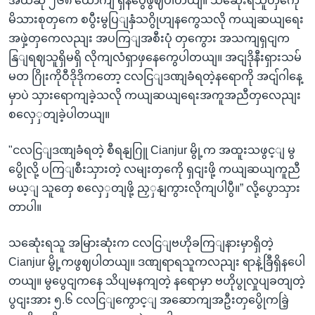
အထိဆို ၂၆၈ ယောကျ ရှိနပွေီဖွဈပါတယျ။ သဆေုံးရသူတှကေို
မိသားစုတှကေ စပွီးမွပြျနှံသဂွိုဟျနကွေသလို ကယျဆယျရေး
အဖှဲ့တှကေလညျး အပကြျအစီးပုံ တှကွေား အသကျရှငျက
နြျရဈသူရှိမရှိ လိုကျလံရှာဖှနေကွေပါတယျ။ အငျဒိုနီးရှားသမ်
မတ ဂြိုးကိုဝီဒိုဒိုကတော့ ငလငြျဒဏျခံရတဲ့နရောကို အငျ်ဂါနေ့
မှာပဲ သှားရောကျခဲ့သလို ကယျဆယျရေးအကူအညီတှလေညျး
စလှေှတျခဲ့ပါတယျ။
"ငလငြျဒဏျခံရတဲ့ စီရနျဂြူ Cianjur မွို့က အထူးသဖွင့ျ မွ
ပွေိုလို့ ပကြျစီးသှားတဲ့ လမျးတှကေို ရှငျးဖို့ ကယျဆယျကူညီ
မယ့ျ သူတှေ စလှေှတျဖို့ ညှှနျကွားလိုကျပါပွီ။” လို့ပွောသှား
တာပါ။
သဆေုံးရသူ အမြားဆုံးက ငလငြျဗဟိုခကြျနားမှာရှိတဲ့
Cianjur မွို့ကဖွဈပါတယျ။ ဒဏျရာရသူကလညျး ရာနဲ့ခြီရှိနပေါ
တယျ။ မွပွေငျကနေ သိပျမနကျတဲ့ နရောမှာ ဗဟိုပွုလှုပျခတျတဲ့
ပွငျးအား ၅.၆ ငလငြျကွောင့ျ အဆောကျအဦးတှပွေိုကခြဲ့