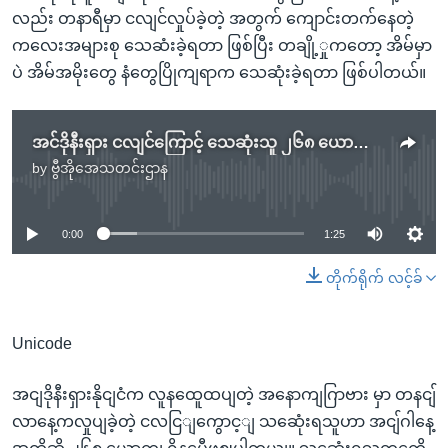
လည်း တနာရီမှာ ငလျင်လှုပ်ခဲ့တဲ့ အတွက် ကျောင်းတက်နေတဲ့
ကလေးအများစု သေဆံးခဲ့ရတာ ဖြစ်ပြီး တချို့ှုကတော့ အိမ်မှာ
ပဲ အိမ်အမိုးတွေ နံတွေပြိုကျရာက သေဆုံးခဲ့ရတာ ဖြစ်ပါတယ်။
အင်ဒိုနီးရှား ငလျင်ကြောင့် သေဆုံးသူ ၂၆၈ ယောက်အထိတိုး
by
ဗွီအိုအေသတင်းဌာန
No media source currently available
0:00
1:25
တိုက်ရိုက် လင့်ခ်
Unicode
အငျဒိုနီးရှားနိုငျငံက လူနထေူထပျတဲ့ အနောကျဂြာဗား မှာ တနငျ်
လာနေ့ကလှုပျခဲ့တဲ့ ငလငြျကွောင့ျ သဆေုံးရသူဟာ အငျ်ဂါနေ့