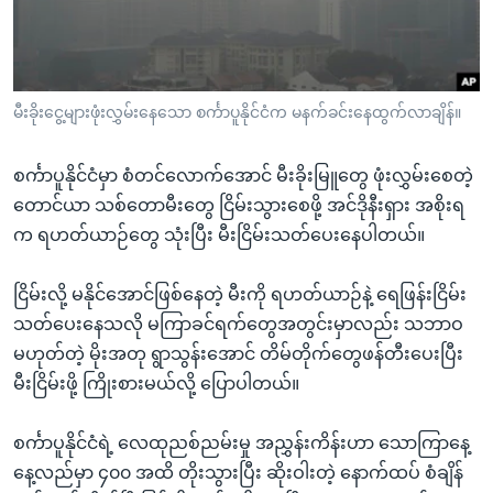
အ
သုတပဒေသာ အင်္ဂလိပ်စာ
ညွန်း
Learning English
စာမျက်နှာ
သို့
ဗွီအိုအေ လူမှုကွန်ယက်များ
မီးခိုးငွေ့များဖုံးလွှမ်းနေသော စင်္ကာပူနိုင်ငံက မနက်ခင်းနေထွက်လာချိန်။
ကျော်
ကြည့်
စင်္ကာပူနိုင်ငံမှာ စံတင်လောက်အောင် မီးခိုးမြူတွေ ဖုံးလွှမ်းစေတဲ့
ရန်
ဘာသာစကားများ
တောင်ယာ သစ်တောမီးတွေ ငြိမ်းသွားစေဖို့ အင်ဒိုနီးရှား အစိုးရ
ရှာဖွေ
က ရဟတ်ယာဉ်တွေ သုံးပြီး မီးငြိမ်းသတ်ပေးနေပါတယ်။
ရန်
နေရာ
ငြိမ်းလို့ မနိုင်အောင်ဖြစ်နေတဲ့ မီးကို ရဟတ်ယာဉ်နဲ့ ရေဖြန်းငြိမ်း
သို့
သတ်ပေးနေသလို မကြာခင်ရက်တွေအတွင်းမှာလည်း သဘာဝ
ကျော်
မဟုတ်တဲ့ မိုးအတု ရွာသွန်းအောင် တိမ်တိုက်တွေဖန်တီးပေးပြီး
ရန်
မီးငြိမ်းဖို့ ကြိုးစားမယ်လို့ ပြောပါတယ်။
စင်္ကာပူနိုင်ငံရဲ့ လေထုညစ်ညမ်းမှု အညွှန်းကိန်းဟာ သောကြာနေ့
နေ့လည်မှာ ၄၀၀ အထိ တိုးသွားပြီး ဆိုးဝါးတဲ့ နောက်ထပ် စံချိန်