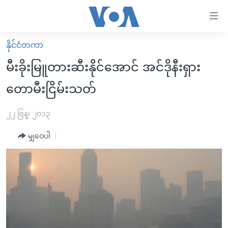
သုံး
ရ
လွယ်ကူ
နိုင်ငံတကာ
မူလစာမျက်နှာ
စေ
မီးခိုးမြူတားဆီးနိုင်အောင် အင်ဒိုနီးရှား
မြန်မာ
သည့်
တောမီးငြိမ်းသတ်
ကမ္ဘာ့သတင်းများ
Link
ဗွီဒီယို
နိုင်ငံတကာ
၂၂ ဇြန္၊ ၂၀၁၃
များ
သတင်းလွတ်လပ်ခွင့်
အမေရိကန်
ပင်မ
မျှဝေပါ
ရပ်ဝန်းတခု လမ်းတခု အလွန်
တရုတ်
အကြောင်းအရာ
သို့
အင်္ဂလိပ်စာလေ့လာမယ်
အစ္စရေး-ပါလက်စတိုင်း
ကျော်
အပတ်စဉ်ကဏ္ဍများ
အမေရိကန်သုံးအီဒီယံ
ကြည့်
ရေဒီယိုနှင့်ရုပ်သံ အချက်အလက်များ
မကြေးမုံရဲ့ အင်္ဂလိပ်စာ
ရေဒီယို
ရန်
ပင်မ
ရေဒီယို/တီဗွီအစီအစဉ်
ရုပ်ရှင်ထဲက အင်္ဂလိပ်စာ
တီဗွီ