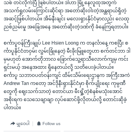
သစ် တင်လိုက်ပြီ ဖြစ်ပါတယ်။ ဒါဟာ မြို့နေလူထုအတွက်
အသက်ရှုလမ်းကြောင်းဆိုင်ရာ အတော်ဆိုးဝါးတဲ့အန္တရာယ်ရှိတဲ့
အဆင့်ဖြစ်ပါတယ်။ အိမ်နီးချင်း မလေးရှားနိုင်ငံမှာလည်း လေထု
ညစ်ညမ်းမှု အခြေအနေ အတော်ဆိုးတဲ့ဒဏ်ကို ခံနေကြရတာပါ။
စင်္ကာပူဝန်ကြီးချုပ် Lee Hsien Loong က တနင်္လာနေ့ ကစပြီး စ
င်္ကာပူနိုင်ငံတဝှမ်း လွှမ်းခြုံနေတဲ့ မီးခိုးမြူတွေဟာ စက်တင်ဘာ ဒါ
မှမဟုတ် အောက်တိုဘာလ ခြောက်သွေ့ရာသီလောက်ကျမှ ကင်း
ရှင်းမယ့် အနေအထား ရှိနေတယ်လို့ သတိပေးခဲ့ပါတယ်။
စင်္ကာပူ သဘာဝပတ်ဝန်းကျင် ထိမ်းသိမ်းရေးဌာနက အကြီးအကဲ
Andrew Tan ကတော့ အင်ဒိုနီးရှားနိုင်ငံမှာ စိုက်ပျိုးရေး ကုမ္ပဏီ
တွေကို ဈေးသက်သာတဲ့ တောင်ယာ မီးရှို့တဲ့စံနစ်မသုံးအောင်
အစိုးရက သေသေချာချာ လုပ်ဆောင်ဖို့လိုတယ်လို့ တောင်းဆိုခဲ့
ပါတယ်။
မျှဝေပါ
Follow us