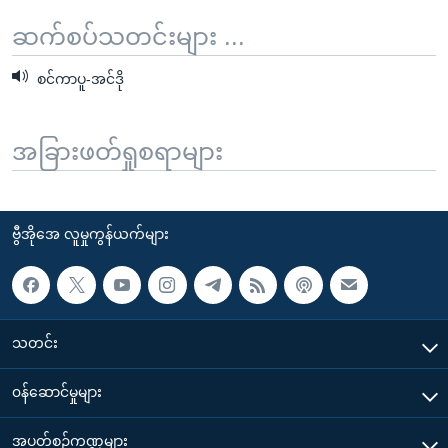
ဆက်စပ်သတင်းများ ...
စင်ကာပူ-အင်ဒို
အခြားဖတ်ရှုစရာများ
ဗွီအိုအေ လူမှုကွန်ယက်များ
သတင်း
၀န်ဆောင်မှုများ
အပတ်စဉ်ကဏ္ဍများ