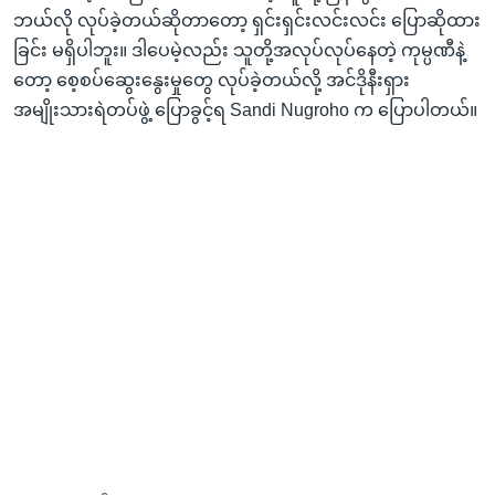
ဘယ်လို လုပ်ခဲ့တယ်ဆိုတာတော့ ရှင်းရှင်းလင်းလင်း ပြောဆိုထား
ခြင်း မရှိပါဘူး။ ဒါပေမဲ့လည်း သူတို့အလုပ်လုပ်နေတဲ့ ကုမ္ပဏီနဲ့
တော့ စေ့စပ်ဆွေးနွေးမှုတွေ လုပ်ခဲ့တယ်လို့ အင်ဒိုနီးရှား
အမျိုးသားရဲတပ်ဖွဲ့ ပြောခွင့်ရ Sandi Nugroho က ပြောပါတယ်။