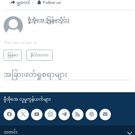
မျှဝေပါ
Follow us
ဗွီအိုအေ (မြန်မာပိုင်း)
This item is part of
မြန်မာ
နိုင်ငံတကာ
အခြားဖတ်ရှုစရာများ
ဗွီအိုအေ လူမှုကွန်ယက်များ
သတင်း