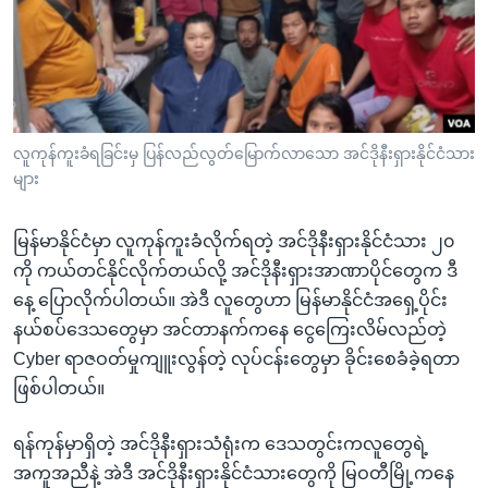
အ
သုတပဒေသာ အင်္ဂလိပ်စာ
ညွန်း
Learning English
စာမျက်နှာ
သို့
ဗွီအိုအေ လူမှုကွန်ယက်များ
ကျော်
ကြည့်
လူကုန်ကူးခံရခြင်းမှ ပြန်လည်လွတ်မြောက်လာသော အင်ဒိုနီးရှားနိုင်ငံသား
များ
ရန်
ဘာသာစကားများ
ရှာဖွေ
မြန်မာနိုင်ငံမှာ လူကုန်ကူးခံလိုက်ရတဲ့ အင်ဒိုနီးရှားနိုင်ငံသား ၂၀
ရန်
ကို ကယ်တင်နိုင်လိုက်တယ်လို့ အင်ဒိုနီးရှားအာဏာပိုင်တွေက ဒီ
နေရာ
နေ့ ပြောလိုက်ပါတယ်။ အဲဒီ လူတွေဟာ မြန်မာနိုင်ငံအရှေ့ပိုင်း
သို့
နယ်စပ်ဒေသတွေမှာ အင်တာနက်ကနေ ငွေကြေးလိမ်လည်တဲ့
ကျော်
Cyber ရာဇဝတ်မှုကျူးလွန်တဲ့ လုပ်ငန်းတွေမှာ ခိုင်းစေခံခဲ့ရတာ
ရန်
ဖြစ်ပါတယ်။
ရန်ကုန်မှာရှိတဲ့ အင်ဒိုနီးရှားသံရုံးက ဒေသတွင်းကလူတွေရဲ့
အကူအညီနဲ့ အဲဒီ အင်ဒိုနီးရှားနိုင်ငံသားတွေကို မြဝတီမြို့ကနေ