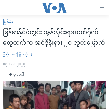
သုံး
ရ
လွယ်ကူ
မြန်မာ
မူလစာမျက်နှာ
စေ
မြန်မာနိုင်ငံတွင်း အွန်လိုင်းရာဇဝတ်ဂိုဏ်း
မြန်မာ
သည့်
တွေလက်က အင်ဒိုနီးရှား ၂၀ လွတ်မြောက်
ကမ္ဘာ့သတင်းများ
Link
ဗွီဒီယို
နိုင်ငံတကာ
ဗွီအိုအေ (မြန်မာပိုင်း)
များ
သတင်းလွတ်လပ်ခွင့်
အမေရိကန်
၀၇ ေမ၊ ၂၀၂၃
ပင်မ
ရပ်ဝန်းတခု လမ်းတခု အလွန်
တရုတ်
အကြောင်းအရာ
မျှဝေပါ
သို့
အင်္ဂလိပ်စာလေ့လာမယ်
အစ္စရေး-ပါလက်စတိုင်း
ကျော်
အပတ်စဉ်ကဏ္ဍများ
အမေရိကန်သုံးအီဒီယံ
ကြည့်
ရေဒီယိုနှင့်ရုပ်သံ အချက်အလက်များ
မကြေးမုံရဲ့ အင်္ဂလိပ်စာ
ရေဒီယို
ရန်
ပင်မ
ရေဒီယို/တီဗွီအစီအစဉ်
ရုပ်ရှင်ထဲက အင်္ဂလိပ်စာ
တီဗွီ