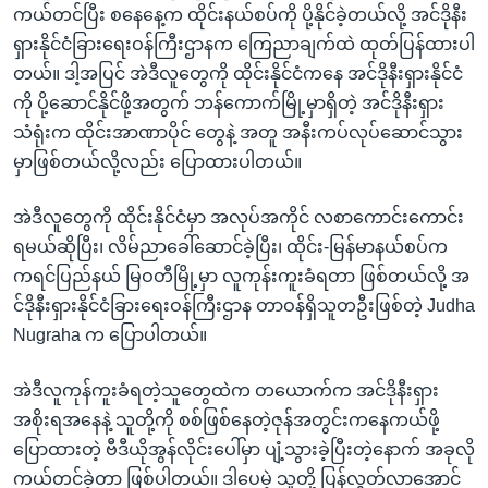
ကယ်တင်ပြီး စနေနေ့က ထိုင်းနယ်စပ်ကို ပို့နိုင်ခဲ့တယ်လို့ အင်ဒိုနီး
ရှားနိုင်ငံခြားရေးဝန်ကြီးဌာနက ကြေညာချက်ထဲ ထုတ်ပြန်ထားပါ
တယ်။ ဒါ့အပြင် အဲဒီလူတွေကို ထိုင်းနိုင်ငံကနေ အင်ဒိုနီးရှားနိုင်ငံ
ကို ပို့ဆောင်နိုင်ဖို့အတွက် ဘန်ကောက်မြို့မှာရှိတဲ့ အင်ဒိုနီးရှား
သံရုံးက ထိုင်းအာဏာပိုင် တွေနဲ့ အတူ အနီးကပ်လုပ်ဆောင်သွား
မှာဖြစ်တယ်လို့လည်း ပြောထားပါတယ်။
အဲဒီလူတွေကို ထိုင်းနိုင်ငံမှာ အလုပ်အကိုင် လစာကောင်းကောင်း
ရမယ်ဆိုပြီး၊ လိမ်ညာခေါ်ဆောင်ခဲ့ပြီး၊ ထိုင်း-မြန်မာနယ်စပ်က
ကရင်ပြည်နယ် မြဝတီမြို့မှာ လူကုန်းကူးခံရတာ ဖြစ်တယ်လို့ အ
င်ဒိုနီးရှားနိုင်ငံခြားရေးဝန်ကြီးဌာန တာဝန်ရှိသူတဦးဖြစ်တဲ့ Judha
Nugraha က ပြောပါတယ်။
အဲဒီလူကုန်ကူးခံရတဲ့သူတွေထဲက တယောက်က အင်ဒိုနီးရှား
အစိုးရအနေနဲ့ သူတို့ကို စစ်ဖြစ်နေတဲ့ဇုန်အတွင်းကနေကယ်ဖို့
ပြောထားတဲ့ ဗီဒီယိုအွန်လိုင်းပေါ်မှာ ပျံ့သွားခဲ့ပြီးတဲ့နောက် အခုလို
ကယ်တင်ခဲ့တာ ဖြစ်ပါတယ်။ ဒါပေမဲ့ သူတို့ ပြန်လွတ်လာအောင်