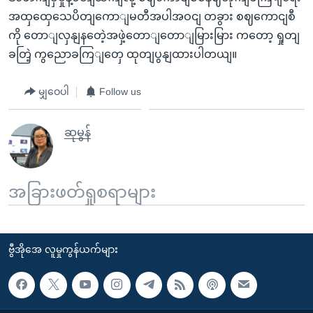
အထှထှေသေပိတျကောျမတီအပါအဝငျ တခွား စဈကောငျစီ
ကို တောျလှနျနတေဲ့အဖှဲ့တောျတောျမြားမြား ကတော့ ရှုတျ
ခတြဲ့ ကွညောခကြျတှေ ထုတျပွနျထားပါတယျ။
မျှဝေပါ
Follow us
ဆုမွန်
အခြားဖတ်ရှုစရာများ
ဗွီအိုအေ လူမှုကွန်ယက်များ