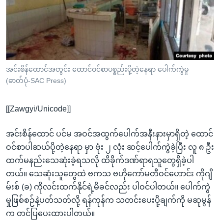
အ
သုတပဒေသာ အင်္ဂလိပ်စာ
ညွန်း
Learning English
စာမျက်နှာ
သို့
ဗွီအိုအေ လူမှုကွန်ယက်များ
ကျော်
ကြည့်
အင်းစိန်ထောင်အတွင်း ထောင်ဝင်စာပစ္စည်းပို့တဲ့နေရာ ပေါက်ကွဲမှု
(ဓာတ်ပုံ-SAC Press)
ရန်
ဘာသာစကားများ
ရှာဖွေ
[[Zawgyi/Unicode]]
ရန်
နေရာ
အင်းစိန်ထောင် ပင်မ အဝင်အထွက်ပေါက်အနီးနားမှာရှိတဲ့ ထောင်
သို့
ဝင်စာပါဆယ်ပို့တဲ့နေရာ မှာ ဗုံး ၂ လုံး ဆင့်ပေါက်ကွဲခဲ့ပြီး လူ ၈ ဦး
ကျော်
ထက်မနည်းသေဆုံးခဲ့ရသလို ထိခိုက်ဒဏ်ရာရသူတွေရှိခဲ့ပါ
ရန်
တယ်။ သေဆုံးသူတွေထဲ ဗကသ ဗဟိုကော်မတီဝင်ဟောင်း ကိုဂျိ
မ်းစ် (ခ) ကိုလင်းထက်နိုင်ရဲ့မိခင်လည်း ပါဝင်ပါတယ်။ ပေါက်ကွဲ
မှုဖြစ်စဉ်နဲ့ပတ်သတ်လို့ ရန်ကုန်က သတင်းပေးပို့ချက်ကို မဆုမွန်
က တင်ပြပေးထားပါတယ်။