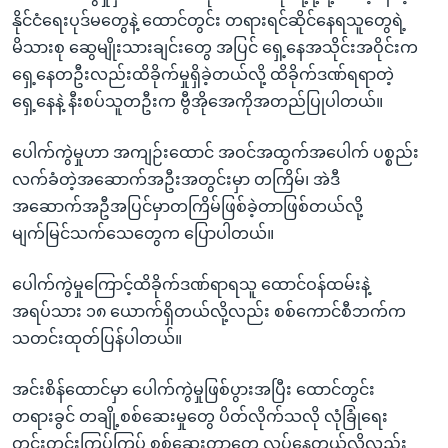
နိုင်ငံရေးပုဒ်မတွေနဲ့ ထောင်တွင်း တရားရင်ဆိုင်နေရသူတွေရဲ့
မိသားစု ဆွေမျိုးသားချင်းတွေ အပြင် ရှေ့နေအသိုင်းအဝိုင်းက
ရှေ့နေတဦးလည်းထိခိုက်မှုရှိခဲ့တယ်လို့ ထိခိုက်ဒဏ်ရရာတဲ့
ရှေ့နေနဲ့ နီးစပ်သူတဦးက ဗွီအိုအေကိုအတည်ပြုပါတယ်။
ပေါက်ကွဲမှုဟာ အကျဉ်းထောင် အဝင်အထွက်အပေါက် ပစ္စည်း
လက်ခံတဲ့အဆောက်အဦးအတွင်းမှာ တကြိမ်၊ အဲဒီ
အဆောက်အဦအပြင်မှာတကြိမ်ဖြစ်ခဲ့တာဖြစ်တယ်လို့
မျက်မြင်သက်သေတွေက ပြောပါတယ်။
ပေါက်ကွဲမှုကြောင့်ထိခိုက်ဒဏ်ရာရသူ ထောင်ဝန်ထမ်းနဲ့
အရပ်သား ၁၈ ယောက်ရှိတယ်လို့လည်း စစ်ကောင်စီဘက်က
သတင်းထုတ်ပြန်ပါတယ်။
အင်းစိန်ထောင်မှာ ပေါက်ကွဲမှုဖြစ်ပွားအပြီး ထောင်တွင်း
တရားခွင် တချို့စစ်ဆေးမှုတွေ ပိတ်လိုက်သလို လုံခြုံရေး
တင်းတင်းကြပ်ကြပ် စစ်ဆေးတာတွေ လုပ်နေတယ်လို့လည်း