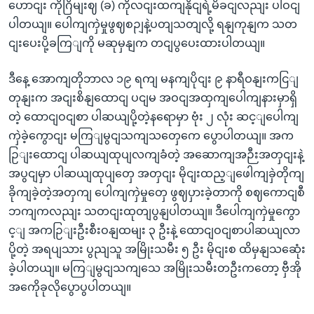
ဟောငျး ကိုဂြိမျးဈ (ခ) ကိုလငျးထကျနိုငျရဲ့မိခငျလညျး ပါဝငျ
ပါတယျ။ ပေါကျကှဲမှုဖွဈစဉျနဲ့ပတျသတျလို့ ရနျကုနျက သတ
ငျးပေးပို့ခကြျကို မဆုမှနျက တငျပွပေးထားပါတယျ။
ဒီနေ့ အောကျတိုဘာလ ၁၉ ရကျ မနကျပိုငျး ၉ နာရီဝနျးကငြျ
တုနျးက အငျးစိနျထောငျ ပငျမ အဝငျအထှကျပေါကျနားမှာရှိ
တဲ့ ထောငျဝငျစာ ပါဆယျပို့တဲ့နရောမှာ ဗုံး ၂ လုံး ဆင့ျပေါကျ
ကှဲခဲ့ကွောငျး မကြျမွငျသကျသတှေကေ ပွောပါတယျ။ အက
ဉြျးထောငျ ပါဆယျထုပျလကျခံတဲ့ အဆောကျအဉီးအတှငျးနဲ့
အပွငျမှာ ပါဆယျထုပျတှေ အတှငျး မိုငျးထည့ျဖေါကျခှဲတိုကျ
ခိုကျခဲ့တဲ့အတှကျ ပေါကျကှဲမှုတှေ ဖွဈပှားခဲ့တာကို စဈကောငျစီ
ဘကျကလညျး သတငျးထုတျပွနျပါတယျ။ ဒီပေါကျကှဲမှုကွော
င့ျ အကဉြျးဦးစီးဝနျထမျး ၃ ဦးနဲ့ ထောငျဝငျစာပါဆယျလာ
ပို့တဲ့ အရပျသား ပွညျသူ အမြိုးသမီး ၅ ဦး မိုငျးစ ထိမှနျသဆေုံး
ခဲ့ပါတယျ။ မကြျမွငျသကျသေ အမြိုးသမီးတဦးကတော့ ဗှီအို
အကေိုခုလိုပွောပွပါတယျ။