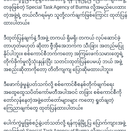
တခုဖြစ်တဲ့ Special Task Agency of Burma လို့အမည်ပေးထား
တဲ့အဖွဲ့ရဲ့ တယ်လီဂရမ်မှာ သူတို့လက်ချက်ဖြစ်ကြောင်း ထုတ်ပြန်
ထားပါတယ်။
ဒီထုတ်ပြန်ချက်နဲ့ ဒီအဖွဲ့ တကယ် ရှိမရှိ၊ တကယ် လုပ်ဆောင်ခဲ့
တာဟုတ်မဟုတ် ဆိုတာ ဗွီအိုအေဘက်က သီးခြား အတည်မပြု
နိုင်ပါဘူး။ စစ်ကောင်စီဘက်ကတော့ အကြမ်းဖက်သမားတွေရဲ့
တိုက်ခိုက်မှုလို့သုံးနှုန်းပြီး သတင်းထုတ်ပြန်ပေမယ့် ဘယ် အဖွဲ့
အစည်းဆိုတာကိုတော့ တိတိကျကျ ပြောဆိုမထားပါဘူး။
ဒီဖောက်ခွဲမှုနဲ့ပတ်သက်လို့ စစ်ကောင်စီစနစ်တိုက်ဖျက်ရေး
အထွေထွေသပိတ်ကော်မတီအပါအဝင် တခြား စစ်ကောင်စီကို
တော်လှန်နေတဲ့အဖွဲ့တော်တော်များများ ကတော့ ရှုတ်ချတဲ့
ကြေညာချက်တွေ ထုတ်ပြန်ထားပါတယ်။
ပေါက်ကွဲမှုဖြစ်စဉ်နဲ့ပတ်သတ်လို့ ရန်ကုန်မြို့ပြ ပြောက်ကျားအဖွဲ့
တခုဖြစ်တဲ့ Special Task Agency of Burma လို့အမည်ပေးထား