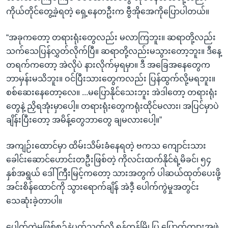
ကိုယ်တိုင်တွေ့ခဲ့ရတဲ့ ရှေ့နေတဦးက ဗွီအိုအေကိုပြောပါတယ်။
“အခုကတော့ တရားရုံးတွေလည်း မလာကြဘူး။ ဆရာတို့လည်း
သက်သေပြန်လွှတ်လိုက်ပြီ။ ဆရာတို့လည်းမသွားတော့ဘူး။ ဒီနေ့
တရက်ကတော့ အဲလိုပဲ နားလိုက်မှရမှာ။ ဒီ အခြေအနေတွေက
ဘာမှန်းမသိဘူး။ ဝင်ပြီးသားတွေကလည်း ပြန်ထွက်လို့မရဘူး။
စစ်ဆေးနေတော့လေ။ ...မပြောနိုင်သေးဘူး အဲဒါတော့ တရားရုံး
တွေနဲ့ ညှိရအုံးမှာပေါ့။ တရားရုံးတွေကရုံးထိုင်မလား၊ အပြင်မှာပဲ
ချိန်းပြီးတော့ အမိန့်တွေဘာတွေ ချမလားပေါ့။”
အကျဉ်းထောင်မှာ ထိမ်းသိမ်းခံနေရတဲ့ ဗကသ ကျောင်းသား
ခေါင်းဆောင်ဟောင်းတဦးဖြစ်တဲ့ ကိုလင်းထက်နိုင်ရဲ့မိခင်၊ ၅၄
နှစ်အရွယ် ဒေါ်ကြီးမြင့်ကတော့ သားအတွက် ပါဆယ်ထုတ်ပေးဖို့
အင်းစိန်ထောင်ကို သွားရောက်ချိန် အဲဒီ့ ပေါက်ကွဲမှုအတွင်း
သေဆုံးခဲ့တာပါ။
ပေါက်ကွဲမှုဖြစ်စဉ်နဲ့ပတ်သတ်လို့ ရန်ကုန်မြို့ပြ ပြောက်ကျားအဖွဲ့