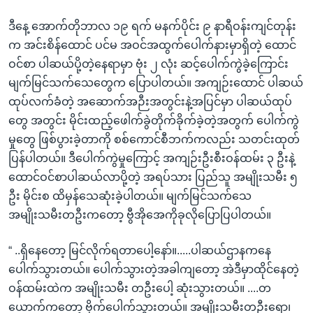
ဒီနေ့ အောက်တိုဘာလ ၁၉ ရက် မနက်ပိုင်း ၉ နာရီဝန်းကျင်တုန်း
က အင်းစိန်ထောင် ပင်မ အဝင်အထွက်ပေါက်နားမှာရှိတဲ့ ထောင်
ဝင်စာ ပါဆယ်ပို့တဲ့နေရာမှာ ဗုံး ၂ လုံး ဆင့်ပေါက်ကွဲခဲ့ကြောင်း
မျက်မြင်သက်သေတွေက ပြောပါတယ်။ အကျဉ်းထောင် ပါဆယ်
ထုပ်လက်ခံတဲ့ အဆောက်အဉီးအတွင်းနဲ့အပြင်မှာ ပါဆယ်ထုပ်
တွေ အတွင်း မိုင်းထည့်ဖေါက်ခွဲတိုက်ခိုက်ခဲ့တဲ့အတွက် ပေါက်ကွဲ
မှုတွေ ဖြစ်ပွားခဲ့တာကို စစ်ကောင်စီဘက်ကလည်း သတင်းထုတ်
ပြန်ပါတယ်။ ဒီပေါက်ကွဲမှုကြောင့် အကျဉ်းဦးစီးဝန်ထမ်း ၃ ဦးနဲ့
ထောင်ဝင်စာပါဆယ်လာပို့တဲ့ အရပ်သား ပြည်သူ အမျိုးသမီး ၅
ဦး မိုင်းစ ထိမှန်သေဆုံးခဲ့ပါတယ်။ မျက်မြင်သက်သေ
အမျိုးသမီးတဦးကတော့ ဗွီအိုအေကိုခုလိုပြောပြပါတယ်။
“ ..ရှိနေတော့ မြင်လိုက်ရတာပေါ့နော်။.....ပါဆယ်ဌာနကနေ
ပေါက်သွားတယ်။ ပေါက်သွားတဲ့အခါကျတော့ အဲဒီမှာထိုင်နေတဲ့
ဝန်ထမ်းထဲက အမျိုးသမီး တဦးပေါ့ ဆုံးသွားတယ်။ ....တ
ယောက်ကတော့ ဗိုက်ပေါက်သွားတယ်။ အမျိုးသမီးတဦးရော၊