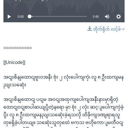
No media source currently available
0:00
3:48
တိုက်ရိုက် လင့်ခ်
===========
[[Unicode]]
အငျးစိနျထောငျဗူးဝအနီး ဗုံး ၂ လုံးပေါကျကှဲ၊ လူ ၈ ဦးထကျမန
ညျးသဆေုံး
အငျးစိနျထောငျ ပငျမ အဝငျအထှကျပေါကျအနီးနားမှာရှိတဲ့
ထောငျဝငျစာပါဆယျပို့တဲ့နရော မှာ ဗုံး ၂ လုံး ဆင့ျပေါကျကှဲခဲ့
ပွီး လူ ၈ ဦးထကျမနညျးသဆေုံးခဲ့ရသလို ထိခိုကျဒဏျရာရသူ
တှရှေိခဲ့ပါတယျ။ သဆေုံးသူတှထေဲ ဗကသ ဗဟိုကောျမတီဝငျ