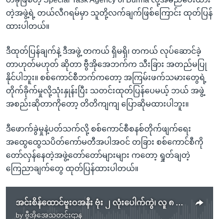
တဲ့အဖွဲ့ရဲ့ တယ်လီဂရမ်မှာ သူတို့လက်ချက်ဖြစ်ကြောင်း ထုတ်ပြန်
ထားပါတယ်။
ဒီထုတ်ပြန်ချက်နဲ့ ဒီအဖွဲ့ တကယ် ရှိမရှိ၊ တကယ် လုပ်ဆောင်ခဲ့
တာဟုတ်မဟုတ် ဆိုတာ ဗွီအိုအေဘက်က သီးခြား အတည်မပြု
နိုင်ပါဘူး။ စစ်ကောင်စီဘက်ကတော့ အကြမ်းဖက်သမားတွေရဲ့
တိုက်ခိုက်မှုလို့သုံးနှုန်းပြီး သတင်းထုတ်ပြန်ပေမယ့် ဘယ် အဖွဲ့
အစည်းဆိုတာကိုတော့ တိတိကျကျ ပြောဆိုမထားပါဘူး။
ဒီဖောက်ခွဲမှုနဲ့ပတ်သက်လို့ စစ်ကောင်စီစနစ်တိုက်ဖျက်ရေး
အထွေထွေသပိတ်ကော်မတီအပါအဝင် တခြား စစ်ကောင်စီကို
တော်လှန်နေတဲ့အဖွဲ့တော်တော်များများ ကတော့ ရှုတ်ချတဲ့
ကြေညာချက်တွေ ထုတ်ပြန်ထားပါတယ်။
အင်းစိန်ထောင်ဗူးဝအနီး ဗုံး ၂ လုံးပေါက်ကွဲ၊ လူ ၈ ဦးထက်မနည်းသေဆုံး.mp3
by
ဗွီအိုအေသတင်းဌာန