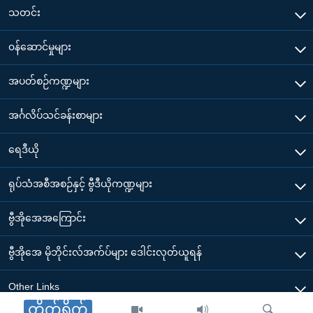
သတင်း
၀န်ဆောင်မှုများ
အပတ်စဉ်ကဏ္ဍများ
အင်္ဂလိပ်သင်ခန်းစာများ
ရေဒီယို
ရုပ်သံအစီအစဉ်နှင့် ဗွီဒီယိုကဏ္ဍများ
ဗွီအိုအေအကြောင်း
ဗွီအိုအေ မိုဘိုင်းလ်အက်ပ်များ ဒေါင်းလုတ်ယူရန်
Other Links
တိုက်ရိုက်