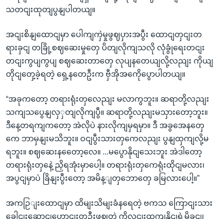
သတငျးထုတျပွနျပါတယျ။
အငျးစိနျထောငျမှာ ပေါကျကှဲမှုဖွဈပှားအပွီး ထောငျတှငျးတ
ရားခှငျ တခြို့စဈဆေးမှုတှေ ပိတျလိုကျသလို လုံခွုံရေးတငျး
တငျးကွပျကွပျ စဈဆေးတာတှေ လုပျနတေယျလို့လညျး ကိုယျ
တိုငျတှေ့ခဲ့ရတဲ့ ရှေ့နတေဦးက ဗှီအိုအကေိုပွောပါတယျ။
“အခုကတော့ တရားရုံးတှလေညျး မလာကွဘူး။ ဆရာတို့လညျး
သကျသပွေနျလှှတျလိုကျပွီ။ ဆရာတို့လညျးမသှားတော့ဘူး။
ဒီနေ့တရကျကတော့ အဲလိုပဲ နားလိုကျမှရမှာ။ ဒီ အခွအေနတှေ
ကေ ဘာမှနျးမသိဘူး။ ဝငျပွီးသားတှကေလညျး ပွနျထှကျလို့မ
ရဘူး။ စဈဆေးနတေော့လေ။ ...မပွောနိုငျသေးဘူး အဲဒါတော့
တရားရုံးတှနေဲ့ ညှိရအုံးမှာပေါ့။ တရားရုံးတှကေရုံးထိုငျမလား၊
အပွငျမှာပဲ ခြိနျးပွီးတော့ အမိန့ျတှဘောတှေ ခမြလားပေါ့။”
အကဉြျးထောငျမှာ ထိမျးသိမျးခံနရေတဲ့ ဗကသ ကြောငျးသား
ခေါငျးဆောငျဟောငျးတဦးဖွဈတဲ့ ကိုလငျးထကျနိုငျရဲ့မိခငျ၊