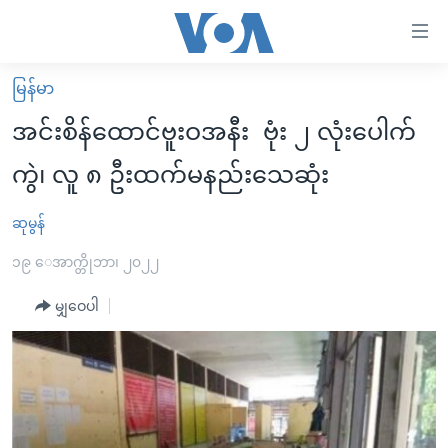
သုံး
ရ
လွယ်ကူ
မြန်မာ
မူလစာမျက်နှာ
စေ
အင်းစိန်ထောင်ဗူးဝအနီး ဗုံး ၂ လုံးပေါက်
မြန်မာ
သည့်
ကွဲ၊ လူ ၈ ဦးထက်မနည်းသေဆုံး
ကမ္ဘာ့သတင်းများ
Link
ဗွီဒီယို
နိုင်ငံတကာ
ဆုမွန်
များ
သတင်းလွတ်လပ်ခွင့်
အမေရိကန်
၁၉ ေအာက္တိုဘာ၊ ၂၀၂၂
ပင်မ
ရပ်ဝန်းတခု လမ်းတခု အလွန်
တရုတ်
အကြောင်းအရာ
မျှဝေပါ
သို့
အင်္ဂလိပ်စာလေ့လာမယ်
အစ္စရေး-ပါလက်စတိုင်း
ကျော်
အပတ်စဉ်ကဏ္ဍများ
အမေရိကန်သုံးအီဒီယံ
ကြည့်
ရေဒီယိုနှင့်ရုပ်သံ အချက်အလက်များ
မကြေးမုံရဲ့ အင်္ဂလိပ်စာ
ရေဒီယို
ရန်
ပင်မ
ရေဒီယို/တီဗွီအစီအစဉ်
ရုပ်ရှင်ထဲက အင်္ဂလိပ်စာ
တီဗွီ