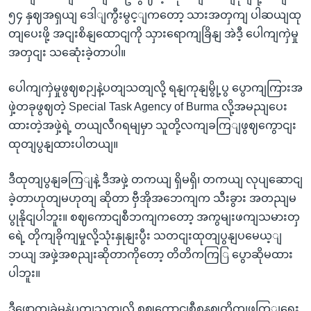
၅၄ နှဈအရှယျ ဒေါျကွီးမွင့ျကတော့ သားအတှကျ ပါဆယျထု
တျပေးဖို့ အငျးစိနျထောငျကို သှားရောကျခြိနျ အဲဒီ့ ပေါကျကှဲမှု
အတှငျး သဆေုံးခဲ့တာပါ။
ပေါကျကှဲမှုဖွဈစဉျနဲ့ပတျသတျလို့ ရနျကုနျမွို့ပွ ပွောကျကြားအ
ဖှဲ့တခုဖွဈတဲ့ Special Task Agency of Burma လို့အမညျပေး
ထားတဲ့အဖှဲ့ရဲ့ တယျလီဂရမျမှာ သူတို့လကျခကြျဖွဈကွောငျး
ထုတျပွနျထားပါတယျ။
ဒီထုတျပွနျခကြျနဲ့ ဒီအဖှဲ့ တကယျ ရှိမရှိ၊ တကယျ လုပျဆောငျ
ခဲ့တာဟုတျမဟုတျ ဆိုတာ ဗှီအိုအဘေကျက သီးခွား အတညျမ
ပွုနိုငျပါဘူး။ စဈကောငျစီဘကျကတော့ အကွမျးဖကျသမားတှ
ရေဲ့ တိုကျခိုကျမှုလို့သုံးနှုနျးပွီး သတငျးထုတျပွနျပမေယ့ျ
ဘယျ အဖှဲ့အစညျးဆိုတာကိုတော့ တိတိကကြြ ပွောဆိုမထား
ပါဘူး။
ဒီဖောကျခှဲမှုနဲ့ပတျသကျလို့ စဈကောငျစီစနဈတိုကျဖကြျရေး