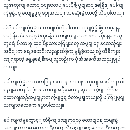
သူအတှကျ ထောငျဝငျစာထုပျပေးပို့ဖို့ ပွငျဆငျနခြေိနျ ပေါကျ
ကှဲမှုနဲ့ပဈခတျမှုဖွဈစဉျအတှငျး သဆေုံးခဲ့တာလို့ သိရပါတယျ။
အဲဒီပေါကျကှဲမှုမှာ ထောငျထဲကို ပါဆယျထုပျပို့ဖို့ ဖို့စောင့ျန
တေဲ့ နိုငျငံရေးပုဒျမတှနေဲ့ ထောငျတှငျး တရားရငျဆိုငျနရေသူ
တှရေဲ့ မိသားစု ဆှမြေိုးသားခငြျးတှေ အပွငျ ရှေ့နအေသိုငျး
အဝိုငျးက ရှေ့နတေဦးလညျးထိခိုကျမှုရှိခဲ့တယျလို့ ထိခိုကျဒ
ဏျရရာတဲ့ ရှေ့နနေဲ့ နီးစပျသူတဦးက ဗှီအိုအကေိုအတညျပွုပါ
တယျ။
ပေါကျကှဲမှုဟာ အကဉြျးထောငျ အဝငျအထှကျအပေါကျ ပစ်
စညျးလကျခံတဲ့အဆောကျအဦးအတှငျးမှာ တကွိမျ၊ အဲဒီအ
ဆောကျအဦအပွငျမှာတကွိမျဖွဈခဲ့တာဖွဈတယျလို့ မကြျမွငျ
သကျသတှေကေ ပွောပါတယျ။
ပေါကျကှဲမှုကွောင့ျထိခိုကျဒဏျရာရသူ ထောငျဝနျထမျးနဲ့
အရပျသား ၁၈ ယောကျရှိတယျလို့လညျး စဈကောငျစီဘကျက