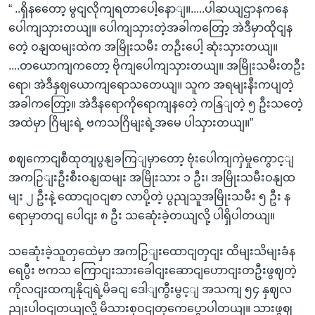
“ ..ရှိနတေော့ မွငျလိုကျရတာပေါ့နောျ။.....ပါဆယျဌာနကနေ
ပေါကျသှားတယျ။ ပေါကျသှားတဲ့အခါကတြော့ အဲဒီမှာထိုငျန
တေဲ့ ဝနျထမျးထဲက အမြိုးသမီး တဦးပေါ့ ဆုံးသှားတယျ။
....တယောကျကတော့ ဗိုကျပေါကျသှားတယျ။ အမြိုးသမီးတဦး
ရော၊ အဲဒီနှဈယောကျရောသတေယျ။ သူက အရမျးနီးကပျတဲ့
အခါကတြော့။ အဲဒီနရောကိုရောကျနတေဲ့ ကနြျတဲ့ ၅ ဦးသတေဲ့
အထဲမှာ ဂြိမျးရဲ့ ဗကသဂြိမျးရဲ့အမေ ပါသှားတယျ။”
စဈကောငျစီထုတျပွနျခကြျမှာတော့ ဗုံးပေါကျကှဲမှုကွောင့ျ
အကဉြျးဦးစီးဝနျထမျး အမြိုးသား ၁ ဦး၊ အမြိုးသမီးဝနျထ
မျး ၂ ဦးနဲ့ ထောငျဝငျစာ လာပို့တဲ့ ပွညျသူအမြိုးသမီး ၅ ဦး န
ရောမှာတငျ ပေါငျး ၈ ဦး သဆေုံးခဲ့တယျလို့ ပါရှိပါတယျ။
သဆေုံးခဲ့သူတှထေဲမှာ အကဉြျးထောငျတှငျး ထိမျးသိမျးခံန
ရေပွီး ဗကသ ကြောငျးသားခေါငျးဆောငျဟောငျးတဦးဖွဈတဲ့
ကိုလငျးထကျနိုငျရဲ့မိခငျ ဒေါျကွီးမွင့ျ အသကျ ၅၄ နှဈလ
ညျးပါဝငျတယျလို့ မိသားစုဝငျတှကေပွောပါတယျ။ သားဖွဈ