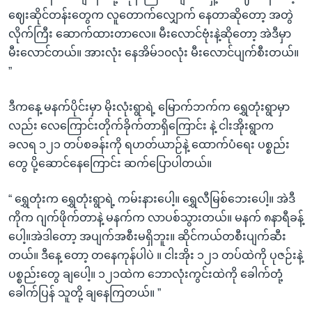
ဈေးဆိုင်တန်းတွေက လူတောက်လျှောက် နေတာဆိုတော့ အတွဲ
လိုက်ကြီး ဆောက်ထားတာလေ။ မီးလောင်ဗုံးနဲ့ဆိုတော့ အဲဒီမှာ
မီးလောင်တယ်။ အားလုံး နေအိမ်၁၀လုံး မီးလောင်ပျက်စီးတယ်။
”
ဒီကနေ့ မနက်ပိုင်းမှာ မိုးလုံးရွာရဲ့ မြောက်ဘက်က ရွှေတုံးရွာမှာ
လည်း လေကြောင်းတိုက်ခိုက်တာရှိကြောင်း နဲ့ ငါးအိုးရွာက
ခလရ ၁၂၁ တပ်စခန်းကို ရဟတ်ယာဉ်နဲ့ ထောက်ပံရေး ပစ္စည်း
တွေ ပို့ဆောင်နေကြောင်း ဆက်ပြောပါတယ်။
“ ရွှေတုံးက ရွှေတုံးရွာရဲ့ ကမ်းနားပေါ့။ ရွှေလီမြစ်ဘေးပေါ့။ အဲဒီ
ကိုက ဂျက်ဖိုက်တာနဲ့ မနက်က လာပစ်သွားတယ်။ မနက် ၈နာရီခန့်
ပေါ့။အဲဒါတော့ အပျက်အစီးမရှိဘူး။ ဆိုင်ကယ်တစီးပျက်ဆီး
တယ်။ ဒီနေ့ တော့ တနေကုန်ပါပဲ ။ ငါးအိုး ၁၂၁ တပ်ထဲကို ပုဇဉ်းနဲ့
ပစ္စည်းတွေ ချပေါ့။ ၁၂၁ထဲက ဘောလုံးကွင်းထဲကို ခေါက်တုံ့
ခေါက်ပြန် သူတို့ ချနေကြတယ်။ ”