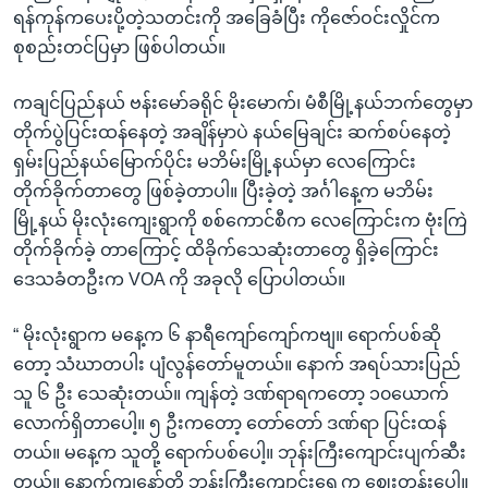
ရန်ကုန်ကပေးပို့တဲ့သတင်းကို အခြေခံပြီး ကိုဇော်ဝင်းလှိုင်က
စုစည်းတင်ပြမှာ ဖြစ်ပါတယ်။
ကချင်ပြည်နယ် ဗန်းမော်ခရိုင် မိုးမောက်၊ မံစီမြို့နယ်ဘက်တွေမှာ
တိုက်ပွဲပြင်းထန်နေတဲ့ အချိန်မှာပဲ နယ်မြေချင်း ဆက်စပ်နေတဲ့
ရှမ်းပြည်နယ်မြောက်ပိုင်း မဘိမ်းမြို့နယ်မှာ လေကြောင်း
တိုက်ခိုက်တာတွေ ဖြစ်ခဲ့တာပါ။ ပြီးခဲ့တဲ့ အင်္ဂါနေ့က မဘိမ်း
မြို့နယ် မိုးလုံးကျေးရွာကို စစ်ကောင်စီက လေကြောင်းက ဗုံးကြဲ
တိုက်ခိုက်ခဲ့ တာကြောင့် ထိခိုက်သေဆုံးတာတွေ ရှိခဲ့ကြောင်း
ဒေသခံတဦးက VOA ကို အခုလို ပြောပါတယ်။
“ မိုးလုံးရွာက မနေ့က ၆ နာရီကျော်ကျော်ကဗျ။ ရောက်ပစ်ဆို
တော့ သံဃာတပါး ပျံလွန်တော်မူတယ်။ နောက် အရပ်သားပြည်
သူ ၆ ဦး သေဆုံးတယ်။ ကျန်တဲ့ ဒဏ်ရာရကတော့ ၁၀ယောက်
လောက်ရှိတာပေါ့။ ၅ ဦးကတော့ တော်တော် ဒဏ်ရာ ပြင်းထန်
တယ်။ မနေ့က သူတို့ ရောက်ပစ်ပေါ့။ ဘုန်းကြီးကျောင်းပျက်ဆီး
တယ်။ နောက်ကျနော်တို့ ဘုန်းကြီးကျောင်းရှေ့က ဈေးတန်းပေါ့။