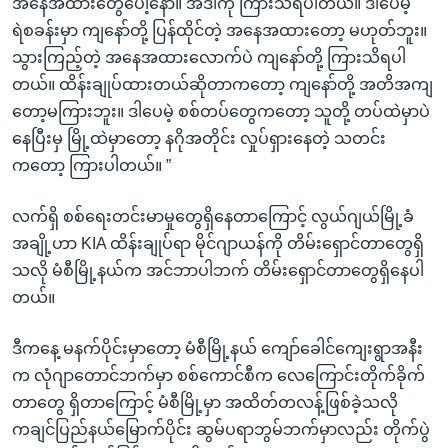
အနေအထားတွေပေါ့နော်။ အဲဒါကို ကြားသိရပါတယ်။ ဒါပေမဲ့
ရဲစခန်းမှာ ကျနော်တို့ ပြန်ထိုင်တဲ့ အနေအထားတော့ မဟုတ်ဘူး။
သွားကြည့်တဲ့ အနေအထားလောက်ပဲ ကျနော်တို့ ကြားသိရပါ
တယ်။ ထိန်းချုပ်ထားတယ်ဆိုတာကတော့ ကျနော်တို့ အတိအကျ
တော့မကြားဘူး။ ဒါပေမဲ့ စစ်တပ်တွေကတော့ သူတို့ တပ်ထဲမှာပဲ
နေပြီးမှ မြို့ထဲမှာတော့ နဂိုအတိုင်း လှုပ်ရှားနေတဲ့ သတင်း
ကတော့ ကြားပါတယ်။ ”
လက်ရှိ စစ်ရေးတင်းမာမှုတွေရှိနေတာကြောင့် လွယ်ဂျယ်မြို့ခံ
အချို့ဟာ KIA ထိန်းချုပ်ရာ မိုင်ဂျာယန်ကို တိမ်းရှောင်တာတွေရှိ
သလို မံစီမြို့နယ်က အင်ဘာပါဘက် တိမ်းရှောင်တာတွေရှိနေပါ
တယ်။
ဒီကနေ့ မနက်ပိုင်းမှာတော့ မံစီမြို့နယ် ကျော်ခေါင်ကျေးရွာအနီး
က လုံဂျာတောင်ဘက်မှာ စစ်ကောင်စီက လေကြောင်းတိုက်ခိုက်
တာတွေ ရှိတာကြောင့် မံစီမြို့မှာ အထိတ်တလန့်ဖြစ်ခဲ့သလို
ကချင်ပြည်နယ်မြောက်ပိုင်း ဆွမ်ပရာဘွမ်ဘက်မှာလည်း တိုက်ပွဲ