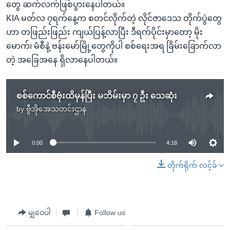
တွေ ဆက်လက်ဖြစ်ပွားနေပါတယ်။
KIA မတ်လ ၇ရက်နေ့က စတင်လိုက်တဲ့ လိုင်ဇာဒေသ တိုက်ပွဲတွေ
ဟာ တဖြည်းဖြည်း ကျယ်ပြန့်လာပြီး ဒီရက်ပိုင်းမှာတော့ မိုး
မောက်၊ မံစီနဲ့ ဗန်းမော်မြို့တွေကိုပါ စစ်ရေးအရ ခြိမ်းခြောက်လာ
တဲ့ အခြေအနေ ရှိလာနေပါတယ်။
စစ်ကောင်စီဗုံးထိမှန်ပြီး မဘိမ်းမှာ ၇ ဦး သေဆုံး
by
ဗွီအိုအေသတင်းဌာန
No media source currently available
0:00
4:18
တိုက်ရိုက် လင့်ခ်
မျှဝေပါ
Follow us