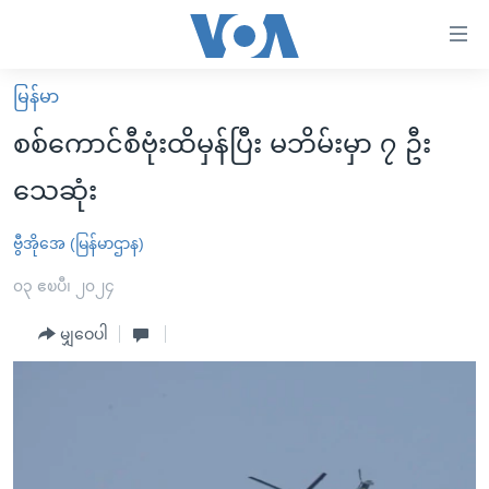
သုံး
ရ
လွယ်ကူ
မြန်မာ
မူလစာမျက်နှာ
စေ
စစ်ကောင်စီဗုံးထိမှန်ပြီး မဘိမ်းမှာ ၇ ဦး
မြန်မာ
သည့်
သေဆုံး
ကမ္ဘာ့သတင်းများ
Link
ဗွီဒီယို
နိုင်ငံတကာ
ဗွီအိုအေ (မြန်မာဌာန)
များ
သတင်းလွတ်လပ်ခွင့်
အမေရိကန်
၀၃ ဧၿပီ၊ ၂၀၂၄
ပင်မ
ရပ်ဝန်းတခု လမ်းတခု အလွန်
တရုတ်
အကြောင်းအရာ
မျှဝေပါ
သို့
အင်္ဂလိပ်စာလေ့လာမယ်
အစ္စရေး-ပါလက်စတိုင်း
ကျော်
အပတ်စဉ်ကဏ္ဍများ
အမေရိကန်သုံးအီဒီယံ
ကြည့်
ရေဒီယိုနှင့်ရုပ်သံ အချက်အလက်များ
မကြေးမုံရဲ့ အင်္ဂလိပ်စာ
ရေဒီယို
ရန်
ပင်မ
ရေဒီယို/တီဗွီအစီအစဉ်
ရုပ်ရှင်ထဲက အင်္ဂလိပ်စာ
တီဗွီ