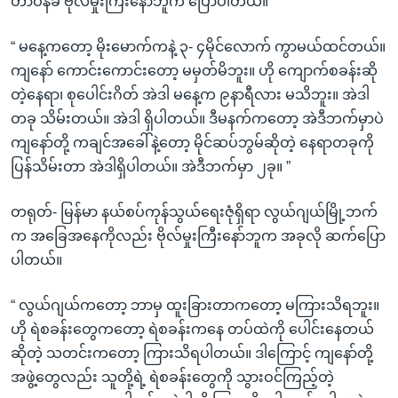
တာဝန်ခံ ဗိုလ်မှုးကြီးနော်ဘူက ပြောပါတယ်။
“ မနေ့ကတော့ မိုးမောက်ကနဲ့ ၃- ၄မိုင်လောက် ကွာမယ်ထင်တယ်။
ကျနော် ကောင်းကောင်းတော့ မမှတ်မိဘူး။ ဟို ကျောက်စခန်းဆို
တဲ့နေရာ၊ စုပေါင်းဂိတ် အဲဒါ မနေ့က ၉နာရီလား မသိဘူး။ အဲဒါ
တခု သိမ်းတယ်။ အဲဒါ ရှိပါတယ်။ ဒီမနက်ကတော့ အဲဒီဘက်မှာပဲ
ကျနော်တို့ ကချင်အခေါ်နဲ့တော့ မိုင်ဆပ်ဘွမ်ဆိုတဲ့ နေရာတခုကို
ပြန်သိမ်းတာ အဲဒါရှိပါတယ်။ အဲဒီဘက်မှာ ၂ခု။ ”
တရုတ်- မြန်မာ နယ်စပ်ကုန်သွယ်ရေးဇုံရှိရာ လွယ်ဂျယ်မြို့ဘက်
က အခြေအနေကိုလည်း ဗိုလ်မှုးကြီးနော်ဘူက အခုလို ဆက်ပြော
ပါတယ်။
“ လွယ်ဂျယ်ကတော့ ဘာမှ ထူးခြားတာကတော့ မကြားသိရဘူး။
ဟို ရဲစခန်းတွေကတော့ ရဲစခန်းကနေ တပ်ထဲကို ပေါင်းနေတယ်
ဆိုတဲ့ သတင်းကတော့ ကြားသိရပါတယ်။ ဒါကြောင့် ကျနော်တို့
အဖွဲ့တွေလည်း သူတို့ရဲ့ ရဲစခန်းတွေကို သွားဝင်ကြည့်တဲ့