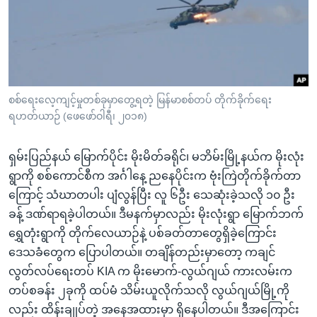
အ
သုတပဒေသာ အင်္ဂလိပ်စာ
ညွန်း
Learning English
စာမျက်နှာ
သို့
ဗွီအိုအေ လူမှုကွန်ယက်များ
ကျော်
ကြည့်
စစ်ရေးလေ့ကျင့်မှုတစ်ခုမှာတွေ့ရတဲ့ မြန်မာစစ်တပ် တိုက်ခိုက်ရေး
ရဟတ်ယာဉ် (ဖေဖော်ဝါရီ၊ ၂၀၁၈)
ရန်
ဘာသာစကားများ
ရှာဖွေ
ရှမ်းပြည်နယ် မြောက်ပိုင်း မိုးမိတ်ခရိုင်၊ မဘိမ်းမြို့နယ်က မိုးလုံး
ရန်
ရွာကို စစ်ကောင်စီက အင်္ဂါနေ့ ညနေပိုင်းက ဗုံးကြဲတိုက်ခိုက်တာ
နေရာ
ကြောင့် သံဃာတပါး ပျံလွန်ပြီး လူ ၆ဦး သေဆုံးခဲ့သလို ၁၀ ဦး
သို့
ခန့် ဒဏ်ရာရခဲ့ပါတယ်။ ဒီမနက်မှာလည်း မိုးလုံးရွာ မြောက်ဘက်
ကျော်
ရွှေတုံးရွာကို တိုက်လေယာဉ်နဲ့ ပစ်ခတ်တာတွေရှိခဲ့ကြောင်း
ရန်
ဒေသခံတွေက ပြောပါတယ်။ တချိန်တည်းမှာတော့ ကချင်
လွတ်လပ်ရေးတပ် KIA က မိုးမောက်-လွယ်ဂျယ် ကားလမ်းက
တပ်စခန်း ၂ခုကို ထပ်မံ သိမ်းယူလိုက်သလို လွယ်ဂျယ်မြို့ကို
လည်း ထိန်းချုပ်တဲ့ အနေအထားမှာ ရှိနေပါတယ်။ ဒီအကြောင်း