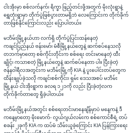
ငါးအိုးမှာ စစ်လက်နက်၊ ရိက္ခာ ဖြည့်တင်းဖို့အတွက် မိုးလုံးရွာနဲ့
ရွှေတုံးရွာမှာ တိုက်ပွဲဖြစ်ပွားတာမရှိဘဲ လေကြောင်းက တိုက်ခိုက်
တာဖြစ်နိုင်ကြောင်းလည်း ပြောပါတယ်။
မဘိမ်းမြို့နယ်ဟာ လက်ရှိ တိုက်ပွဲပြင်းထန်နေတဲ့
ကချင်ပြည်နယ် ဗန်းမော်၊ မံစီမြို့နယ်တွေနဲ့ ဆက်စပ်နေသလို
တဘက်မှာတော့ စစ်ကိုင်းတိုင်းက စစ်ရေး တင်းမာနေတဲ့ ထီး
ချိုင့်၊ ကသာစတဲ့ မြို့နယ်တွေနဲ့ ဆက်စပ်နေတာ ပါ။ ပြီးခဲ့တဲ့
ဇန်နဝါရီလအတွင်းက မဘိမ်းမြို့ကို KIA နဲ့ ပူးပေါင်းတပ်တွေက
ထိန်းချုပ်ခဲ့သလို ကချင်၊စစ်ကိုင်း၊ ရှမ်း ဒေသအစပ် မဘိမ်း
မြို့နယ် ငါးအိုးရွာက ခလရ ၁၂၁ကို လည်း ပြီးခဲ့တဲ့လက
တိုက်ခိုက်တာတွေ ရှိခဲ့ပါတယ်။
မဘိမ်းမြို့နယ်အတွင်း စစ်ရေးတင်းမာနေချိန်မှာပဲ မနေ့ကနဲ့ ဒီ
ကနေ့မှာတော့ မိုးမောက်- လွယ်ဂျယ်လမ်းက စစ်ကောင်စီရဲ့ တပ်
စခန်း ၂ခုကို KIA က ထပ်မံ သိမ်းယူခဲ့ကြောင်း KIA ပြန်ကြားရေး