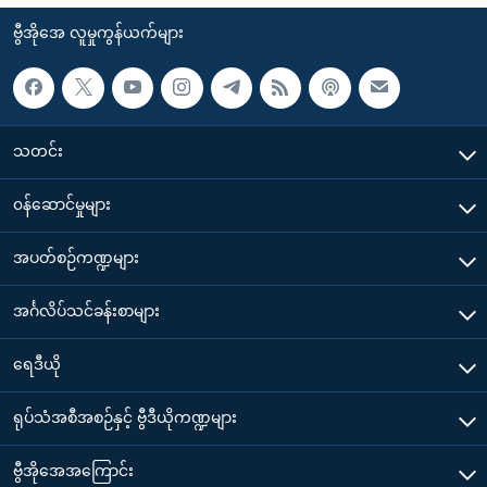
ဗွီအိုအေ လူမှုကွန်ယက်များ
သတင်း
၀န်ဆောင်မှုများ
အပတ်စဉ်ကဏ္ဍများ
အင်္ဂလိပ်သင်ခန်းစာများ
ရေဒီယို
ရုပ်သံအစီအစဉ်နှင့် ဗွီဒီယိုကဏ္ဍများ
ဗွီအိုအေအကြောင်း