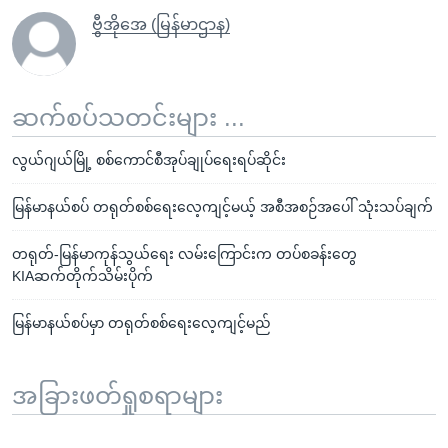
ဗွီအိုအေ (မြန်မာဌာန)
ဆက်စပ်သတင်းများ ...
လွယ်ဂျယ်မြို့ စစ်ကောင်စီအုပ်ချုပ်ရေးရပ်ဆိုင်း
မြန်မာနယ်စပ် တရုတ်စစ်ရေးလေ့ကျင့်မယ့် အစီအစဉ်အပေါ် သုံးသပ်ချက်
တရုတ်-မြန်မာကုန်သွယ်ရေး လမ်းကြောင်းက တပ်စခန်းတွေ
KIAဆက်တိုက်သိမ်းပိုက်
မြန်မာနယ်စပ်မှာ တရုတ်စစ်ရေးလေ့ကျင့်မည်
အခြားဖတ်ရှုစရာများ