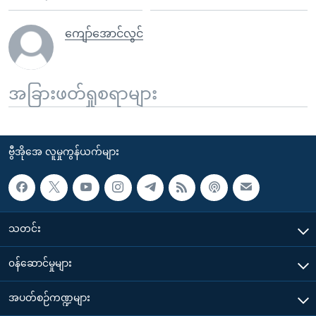
ကျော်အောင်လွင်
အခြားဖတ်ရှုစရာများ
ဗွီအိုအေ လူမှုကွန်ယက်များ
သတင်း
၀န်ဆောင်မှုများ
အပတ်စဉ်ကဏ္ဍများ