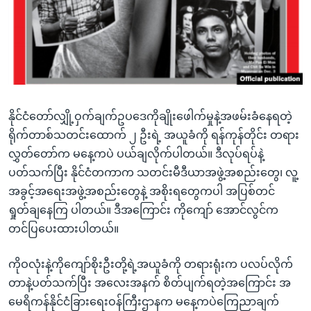
အ
သုတပဒေသာ အင်္ဂလိပ်စာ
ညွန်း
Learning English
စာမျက်နှာ
သို့
ဗွီအိုအေ လူမှုကွန်ယက်များ
ကျော်
ကြည့်
နိုင်ငံတော်လျှို့ဝှက်ချက်ဥပဒေကိုချိုးဖေါက်မှုနဲ့အဖမ်းခံနေရတဲ့
ရန်
ဘာသာစကားများ
ရိုက်တာစ်သတင်းထောက် ၂ ဦးရဲ့ အယူခံကို ရန်ကုန်တိုင်း တရား
ရှာဖွေ
လွှတ်တော်က မနေ့ကပဲ ပယ်ချလိုက်ပါတယ်။ ဒီလုပ်ရပ်နဲ့
ရန်
ပတ်သက်ပြီး နိုင်ငံတကာက သတင်းမီဒီယာအဖွဲ့အစည်းတွေ၊ လူ့
နေရာ
အခွင့်အရေးအဖွဲ့အစည်းတွေနဲ့ အစိုးရတွေကပါ အပြစ်တင်
သို့
ရှုတ်ချနေကြ ပါတယ်။ ဒီအကြောင်း ကိုကျော် အောင်လွင်က
ကျော်
တင်ပြပေးထားပါတယ်။
ရန်
ကိုဝလုံးနဲ့ကိုကျော်စိုးဦးတို့ရဲ့အယူခံကို တရားရုံးက ပလပ်လိုက်
တာနဲ့ပတ်သက်ပြီး အလေးအနက် စိတ်ပျက်ရတဲ့အကြောင်း အ
မေရိကန်နိုင်ငံခြားရေးဝန်ကြီးဌာနက မနေ့ကပဲကြေညာချက်