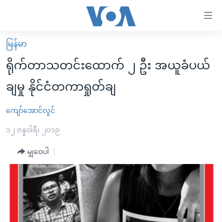
သုံး
ရ
လွယ်ကူ
မြန်မာ
မူလစာမျက်နှာ
စေ
ရိုက်တာသတင်းထောက် ၂ ဦး အယူခံပယ်
မြန်မာ
သည့်
ချမှု နိုင်ငံတကာရှုတ်ချ
ကမ္ဘာ့သတင်းများ
Link
ဗွီဒီယို
နိုင်ငံတကာ
ကျော်အောင်လွင်
များ
သတင်းလွတ်လပ်ခွင့်
အမေရိကန်
၁၂ ဇန္နဝါရီ၊ ၂၀၁၉
ပင်မ
ရပ်ဝန်းတခု လမ်းတခု အလွန်
တရုတ်
အကြောင်းအရာ
မျှဝေပါ
သို့
အင်္ဂလိပ်စာလေ့လာမယ်
အစ္စရေး-ပါလက်စတိုင်း
ကျော်
အပတ်စဉ်ကဏ္ဍများ
အမေရိကန်သုံးအီဒီယံ
ကြည့်
ရေဒီယိုနှင့်ရုပ်သံ အချက်အလက်များ
မကြေးမုံရဲ့ အင်္ဂလိပ်စာ
ရေဒီယို
ရန်
ပင်မ
ရေဒီယို/တီဗွီအစီအစဉ်
ရုပ်ရှင်ထဲက အင်္ဂလိပ်စာ
တီဗွီ