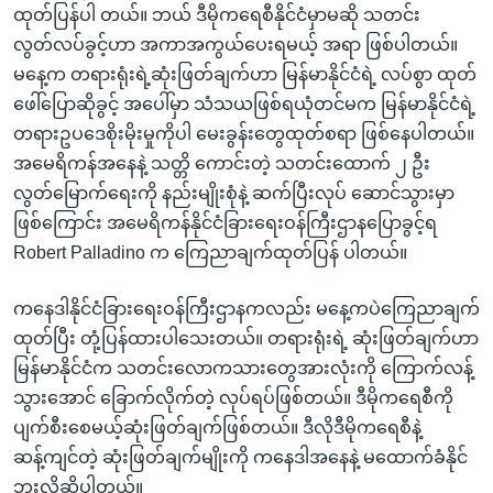
ထုတ်ပြန်ပါ တယ်။ ဘယ် ဒီမိုကရေစီနိုင်ငံမှာမဆို သတင်း
လွတ်လပ်ခွင့်ဟာ အကာအကွယ်ပေးရမယ့် အရာ ဖြစ်ပါတယ်။
မနေ့က တရားရုံးရဲ့ဆုံးဖြတ်ချက်ဟာ မြန်မာနိုင်ငံရဲ့ လပ်စွာ ထုတ်
ဖေါ်ပြောဆိုခွင့် အပေါ်မှာ သံသယဖြစ်ရယုံတင်မက မြန်မာနိုင်ငံရဲ့
တရားဥပဒေစိုးမိုးမှုကိုပါ မေးခွန်းတွေထုတ်စရာ ဖြစ်နေပါတယ်။
အမေရိကန်အနေနဲ့ သတ္တိ ကောင်းတဲ့ သတင်းထောက် ၂ ဦး
လွတ်မြောက်ရေးကို နည်းမျိုးစုံနဲ့ ဆက်ပြီးလုပ် ဆောင်သွားမှာ
ဖြစ်ကြောင်း အမေရိကန်နိုင်ငံခြားရေးဝန်ကြီးဌာနပြောခွင့်ရ
Robert Palladino က ကြေညာချက်ထုတ်ပြန် ပါတယ်။
ကနေဒါနိုင်ငံခြားရေးဝန်ကြီးဌာနကလည်း မနေ့ကပဲကြေညာချက်
ထုတ်ပြီး တုံ့ပြန်ထားပါသေးတယ်။ တရားရုံးရဲ့ ဆုံးဖြတ်ချက်ဟာ
မြန်မာနိုင်ငံက သတင်းလောကသားတွေအားလုံးကို ကြောက်လန့်
သွားအောင် ခြောက်လိုက်တဲ့ လုပ်ရပ်ဖြစ်တယ်။ ဒီမိုကရေစီကို
ပျက်စီးစေမယ့်ဆုံးဖြတ်ချက်ဖြစ်တယ်။ ဒီလိုဒီမိုကရေစီနဲ့
ဆန့်ကျင်တဲ့ ဆုံးဖြတ်ချက်မျိုးကို ကနေဒါအနေနဲ့ မထောက်ခံနိုင်
ဘူးလို့ဆိုပါတယ်။