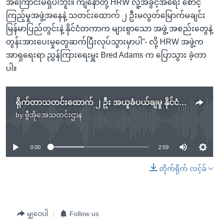
အကြောင်းမရှိပါဘူး။ ကျနော်တို့ HRW လူ့အခွင့်အရေး စောင့်
ကြည့်မှုအဖွဲ့အနေနဲ့ သတင်းထောက် ၂ ဦးမလွတ်မြောက်မချင်း
မြန်မာပြည်တွင်းနဲ့ နိုင်ငံတကာက များစွာသော အဖွဲ့ အစည်းတွေနဲ့
တွန်းအားပေးမှုတွေဆက်ပြီးလုပ်သွားမှာပါ”- လို့ HRW အဖွဲ့က
အာရှရေးရာ ညွှန်ကြားရေးမှူး Bred Adams က ပြောသွား ခဲ့တာ
ပါ။
ရိုက်တာသတင်းထောက် ၂ ဦး အယူခံပယ်ချမှု နိုင်ငံတကာရှုတ်ချ
by
ဗွီအိုအေသတင်းဌာန
No media source currently available
0:00
2:59
တိုက်ရိုက် လင့်ခ်
မျှဝေပါ
Follow us