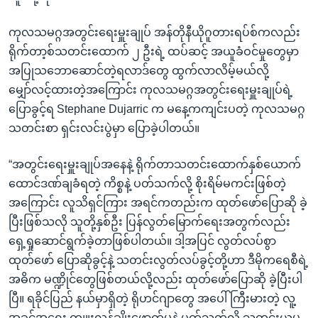
ကုလသမဂ္ဂအတွင်းရေးမှူးချုပ် အန်တိုနီယိုဂူတားရပ်စ်ကလည်း
ရိုက်တာ့စ်သတင်းထောက် ၂ ဦးရဲ့ ထပ်ဆင့် အယူခံဝင်မှုတွေမှာ
အပြုသဘောဆောင်တဲ့ရလာဒ်တွေ ထွက်လာလိမ့်မယ်လို့
မျှော်လင့်ထားတဲ့အကြောင်း ကုလသမဂ္ဂအတွင်းရေးမှူးချုပ်ရဲ့
ပြောခွင့်ရ Stephane Dujarric က မနေ့ကကျင်းပတဲ့ ကုလသမဂ္ဂ
သတင်းစာ ရှင်းလင်းပွဲမှာ ပြောခဲ့ပါတယ်။
“အတွင်းရေးမှူးချုပ်အနေနဲ့ ရိုက်တာသတင်းထောက်နှစ်ယောက်
ထောင်ဒဏ်ချခံရတဲ့ ကိစ္စနဲ့ ပတ်သက်လို့ စိုးရိမ်မကင်းဖြစ်တဲ့
အကြောင်း လူသိရှင်ကြား အရင်ကတည်းက ထုတ်ဖော်ပြောဆို ခဲ့
ပြီးဖြစ်သလို သူတို့နှစ်ဦး ပြန်လွတ်မြောက်ရေးအတွက်လည်း
ရှေ့ရှုဆောင်ရွက်ခဲ့တာဖြစ်ပါတယ်။ ဒါ့အပြင် လွတ်လပ်စွာ
ထုတ်ဖော် ပြောဆိုခွင့်နဲ့ သတင်းလွတ်လပ်ခွင့်တို့ဟာ ဒီမိုကရေစီရဲ့
အဓိက မဏ္ဍိုင်တွေဖြစ်တယ်လို့လည်း ထုတ်ဖော်ပြောဆို ခဲ့ပြီးပါ
ပြီ။ ရခိုင်ပြည် နယ်မှာရှိတဲ့ ရိုဟင်ဂျာတွေ အပေါ် ကြီးမားတဲ့ လူ့
အခွင့်အရေး ကျူးလွန်ချိုးဖောက်မှုနဲ့ ပတ်သတ်လို့ သတင်းယူမှု