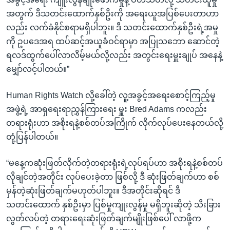
အတွက် ဒီသတင်းထောက်နှစ်ဦးကို အရေးယူအပြစ်ပေးတာဟာ
လည်း လက်ခံနိုင်စရာမရှိပါဘူး။ ဒီ သတင်းထောက်နှစ်ဦးရဲ့အမှု
ကို ဥပဒေအရ ထပ်ဆင့်အယူခံဝင်ရာမှာ အပြုသဘော ဆောင်တဲ့
ရလဒ်ထွက်ပေါ်လာလိမ့်မယ်လို့လည်း အတွင်းရေးမှူးချုပ် အနေနဲ့
မျှော်လင့်ပါတယ်။”
Human Rights Watch လို့ခေါ်တဲ့ လူ့အခွင့်အရေးစောင့်ကြည့်မှု
အဖွဲ့ရဲ့ အာရှရေးရာညွှန်ကြားရေး မှူး Bred Adams ကလည်း
တရားရုံးဟာ အစိုးရနဲ့စစ်တပ်အကြိုက် လိုက်လုပ်ပေးနေတယ်လို့
တုံ့ပြန်ပါတယ်။
“မနေ့ကဆုံးဖြတ်လိုက်တဲ့တရားရုံးရဲ့လုပ်ရပ်ဟာ အစိုးရနဲ့စစ်တပ်
လိုချင်တဲ့အတိုင်း လုပ်ပေးခဲ့တာ ဖြစ်လို့ ဒီ ဆုံးဖြတ်ချက်ဟာ စစ်
မှန်တဲ့ဆုံးဖြတ်ချက်မဟုတ်ပါဘူး။ ဒီအတိုင်းဆိုရင် ဒီ
သတင်းထောက် နှစ်ဦးမှာ ပြစ်မှုကျုးလွန်မှု မရှိဘူးဆိုတဲ့ သီးခြား
လွတ်လပ်တဲ့ တရားရေးဆုံးဖြတ်ချက်မျိုးဖြစ်ပေါ် လာဖို့က