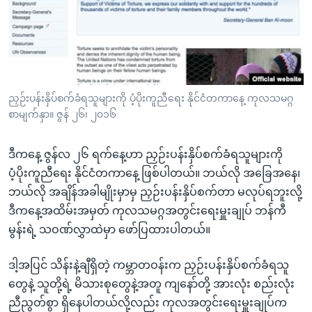
အ
သုတပဒေသာ အင်္ဂလိပ်စာ
ညွန်း
Learning English
စာမျက်နှာ
သို့
ဗွီအိုအေ လူမှုကွန်ယက်များ
ကျော်
ကြည့်
ညှဉ်းပန်းနှိပ်စက်ခံရသူများကို ပံ့ပိုးကူညီရေး နိုင်ငံတကာနေ့ ကုလသမဂ္ဂ
စာမျက်နှာ။ ဇွန် ၂၆၊ ၂၀၁၆
ရန်
ဘာသာစကားများ
ရှာဖွေ
ဒီကနေ့ ဇွန်လ ၂၆ ရက်နေ့ဟာ ညှဉ်းပန်းနှိပ်စက်ခံရသူများကို
ရန်
ပံ့ပိုးကူညီရေး နိုင်ငံတကာနေ့ ဖြစ်ပါတယ်။ ဘယ်လို အခြေအနေ၊
နေရာ
ဘယ်လို အချိန်အခါမျိုးမှာမှ ညှဉ်းပန်းနှိပ်စက်တာ မလုပ်ရဘူးလို့
သို့
ဒီကနေ့အထိမ်းအမှတ် ကုလသမဂ္ဂအတွင်းရေးမှူးချုပ် ဘန်ကီ
ကျော်
မွန်းရဲ့ သဝဏ်လွှာထဲမှာ ဖော်ပြထားပါတယ်။
ရန်
ဒါ့အပြင် သိန်းနဲ့ချီရှိတဲ့ ကမ္ဘာတဝန်းက ညှဉ်းပန်းနှိပ်စက်ခံရသူ
တွေနဲ့ သူတို့ရဲ့ မိသားစုတွေနဲ့အတူ ကျနော်တို့ အားလုံး စည်းလုံး
ညီညွတ်စွာ ရှိနေပါတယ်လို့လည်း ကုလအတွင်းရေးမှူးချုပ်က