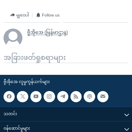
မျှဝေပါ
Follow us
ဗွီအိုအေ (မြန်မာဌာန)
အခြားဖတ်ရှုစရာများ
ဗွီအိုအေ လူမှုကွန်ယက်များ
သတင်း
၀န်ဆောင်မှုများ