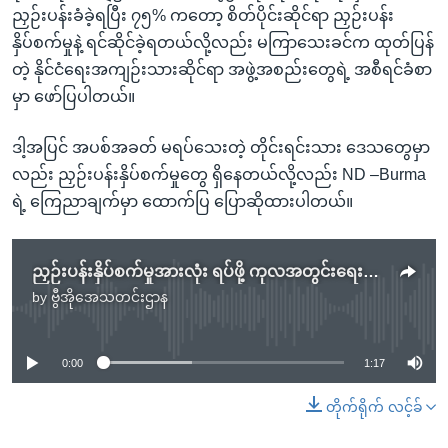
ညှဉ်းပန်းခံခဲ့ရပြီး ၇၅% ကတော့ စိတ်ပိုင်းဆိုင်ရာ ညှဉ်းပန်း
နှိပ်စက်မှုနဲ့ ရင်ဆိုင်ခဲ့ရတယ်လို့လည်း မကြာသေးခင်က ထုတ်ပြန်
တဲ့ နိုင်ငံရေးအကျဉ်းသားဆိုင်ရာ အဖွဲ့အစည်းတွေရဲ့ အစီရင်ခံစာ
မှာ ဖော်ပြပါတယ်။
ဒါ့အပြင် အပစ်အခတ် မရပ်သေးတဲ့ တိုင်းရင်းသား ဒေသတွေမှာ
လည်း ညှဉ်းပန်းနှိပ်စက်မှုတွေ ရှိနေတယ်လို့လည်း ND –Burma
ရဲ့ ကြေညာချက်မှာ ထောက်ပြ ပြောဆိုထားပါတယ်။
ညှဉ်းပန်းနှိပ်စက်မှုအားလုံး ရပ်ဖို့ ကုလအတွင်းရေးမှူးချုပ် တိုက်တွန်း
by
ဗွီအိုအေသတင်းဌာန
No media source currently available
0:00
1:17
တိုက်ရိုက် လင့်ခ်