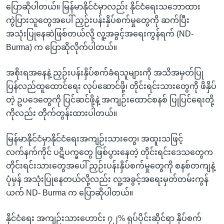
ပြောဆိုပါတယ်။ မြန်မာနိုင်ငံမှာလည်း နိုင်ငံရေးသဘောထား
ကွဲပြားသူတွေအပေါ် ညှဉ်းပန်းနှိပ်စက်မှုတွေကို ဆက်ပြီး
အသုံးပြုနေဆဲဖြစ်တယ်လို့ လူ့အခွင့်အရေးကွန်ရက် (ND-
Burma) က ပြောဆိုလိုက်ပါတယ်။
အစိုးရအနေနဲ့ ညှဉ်းပန်းနှိပ်စက်ခံရသူများကို အသိအမှတ်ပြု
ပြန်လည်ထူထောင်ရေး လုပ်ဆောင်ဖို့၊ တိုင်းရင်းသားတွေကို ဖိနှိပ်
တဲ့ ဥပဒေတွေကို ပြင်ဆင်ဖို့နဲ့ အကျဉ်းထောင်စနစ် ပြုပြင်ရေးတို့
ကိုလည်း တိုက်တွန်းထားပါတယ်။
မြန်မာနိုင်ငံမှာနိုင်ငံရေးအကျဉ်းသားတွေ၊ အထူးသဖြင့်
လက်နက်ကိုင် ပဋိပက္ခတွေ ဖြစ်ပွားနေတဲ့ တိုင်းရင်းဒေသတွေက
တိုင်းရင်းသားတွေအပေါ် ညှဉ်းပန်းနှိပ်စက်မှုတွေကို စနစ်တကျနဲ့
ပုံမှန် အသုံးပြုနေတယ်လို့လည်း လူ့အခွင့်အရေးမှတ်တမ်းကွန်
ယက် ND- Burma က ပြောဆိုပါတယ်။
နိုင်ငံရေး အကျဉ်းသားဟောင်း ၇၂% ရုပ်ပိုင်းဆိုင်ရာ နှိပ်စက်