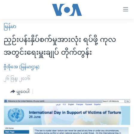
သုံး
ရ
လွယ်ကူ
မြန်မာ
မူလစာမျက်နှာ
စေ
ညှဉ်းပန်းနှိပ်စက်မှုအားလုံး ရပ်ဖို့ ကုလ
မြန်မာ
သည့်
အတွင်းရေးမှူးချုပ် တိုက်တွန်း
ကမ္ဘာ့သတင်းများ
Link
ဗွီဒီယို
နိုင်ငံတကာ
ဗွီအိုအေ (မြန်မာဌာန)
များ
သတင်းလွတ်လပ်ခွင့်
အမေရိကန်
၂၆ ဇြန္၊ ၂၀၁၆
ပင်မ
ရပ်ဝန်းတခု လမ်းတခု အလွန်
တရုတ်
အကြောင်းအရာ
မျှဝေပါ
သို့
အင်္ဂလိပ်စာလေ့လာမယ်
အစ္စရေး-ပါလက်စတိုင်း
ကျော်
အပတ်စဉ်ကဏ္ဍများ
အမေရိကန်သုံးအီဒီယံ
ကြည့်
ရေဒီယိုနှင့်ရုပ်သံ အချက်အလက်များ
မကြေးမုံရဲ့ အင်္ဂလိပ်စာ
ရေဒီယို
ရန်
ပင်မ
ရေဒီယို/တီဗွီအစီအစဉ်
ရုပ်ရှင်ထဲက အင်္ဂလိပ်စာ
တီဗွီ