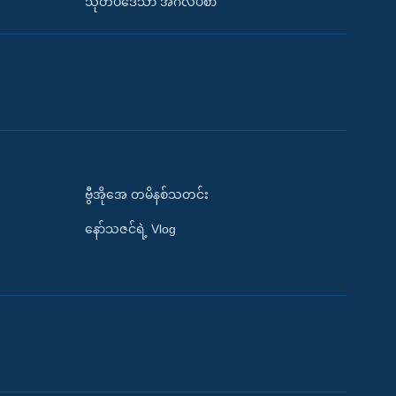
သုတပဒေသာ အင်္ဂလိပ်စာ
ဗွီအိုအေ တမိနစ်သတင်း
နော်သဇင်ရဲ့ Vlog