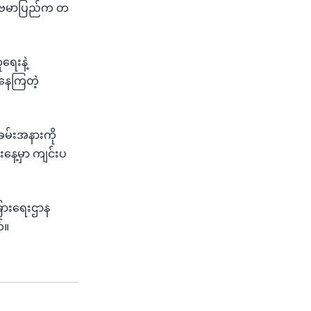
ာ့ ဗမာပြည်က တ
ရေးနဲ့
်နေကြတဲ့
အခမ်းအနားကို
းနေ့မှာ ကျင်းပ
ံခြားရေးဌာန
်။