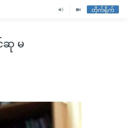
တိုက်ရိုက်
င်ဆု မ