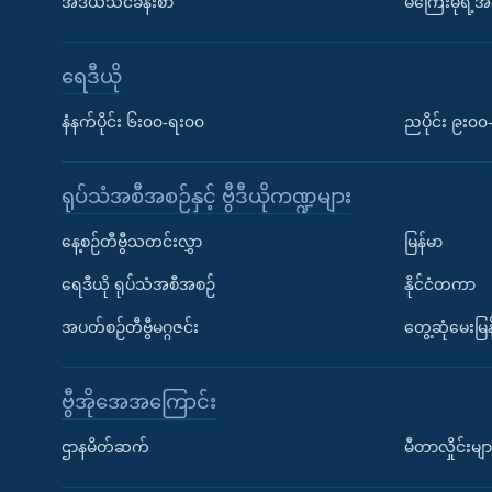
အီဒီယံသင်ခန်းစာ
မကြေးမုံရဲ့အင
ရေဒီယို
နံနက်ပိုင်း ၆း၀၀-ရး၀၀
ညပိုင်း ၉း၀
ရုပ်သံအစီအစဉ်နှင့် ဗွီဒီယိုကဏ္ဍများ
နေ့စဉ်တီဗွီသတင်းလွှာ
မြန်မာ
ရေဒီယို ရုပ်သံအစီအစဉ်
နိုင်ငံတကာ
အပတ်စဉ်တီဗွီမဂ္ဂဇင်း
တွေ့ဆုံမေးမြန
ဗွီအိုအေအကြောင်း
ဌာနမိတ်ဆက်
မီတာလှိုင်းမျာ