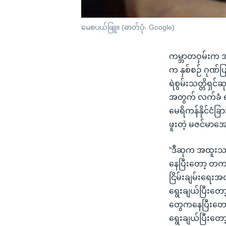
မေစပယ်ဖြူ။ (ဓာတ်ပုံ- Google)
ကမ္ဘာတဝှမ်းက အမ
က နှစ်စဉ် ဂုဏ်ပြ
ရဲစွမ်းသတ္တိရှင
အတွက် လက်ခံ ရရ
မေရိကန်နိုင်ငံခြာ
ဖူးတဲ့ မဇင်မာအေ
“ဒီဆုက အထူးသဖြင
နေပြီးတော့ တကမ္
ငြိမ်းချမ်းရေး
ရွေးချယ်ပြီးတော
တွေကနေပြီးတော
ရွေးချယ်ပြီးတော