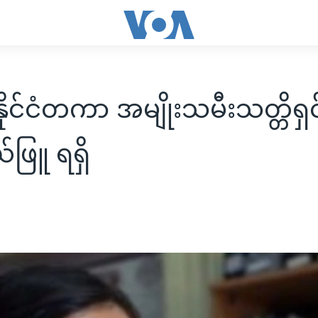
ိုင်ငံတကာ အမျိုးသမီးသတ္တိရှ
ဖြူ ရရှိ