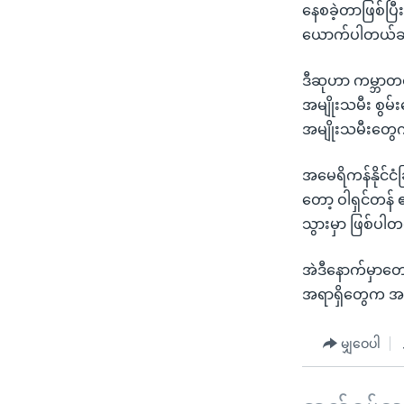
နေစခဲ့တာဖြစ်ပြ
ယောက်ပါတယ်ဆို
ဒီဆုဟာ ကမ္ဘာတဝှ
အမျိုးသမီး စွမ်
အမျိုးသမီးတွေက
အမေရိကန်နိုင်ငံခ
တော့ ဝါရှင်တန် 
သွားမှာ ဖြစ်ပါ
အဲဒီနောက်မှာတော
အရာရှိတွေက အမျ
မျှဝေပါ