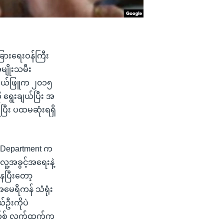
ခြားရေးဝန်ကြီး
မျိုးသမီး
ေစံပယ်ဖြူက ၂၀၁၅
 ရွေးချယ်ပြီး အ
ြုပြီး ပထမဆုံးရရှိ
te Department က
ူ့အခွင့်အရေးနဲ့
ေပြီးတော့
အမေရိကန် သံရုံး
ဦးကိုပဲ
ရိုက်စ် လက်ထက်က