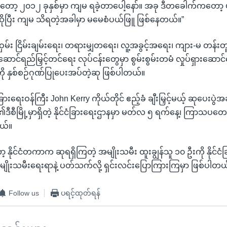
ီးတော့ ၂၀၁၂ ခုနှစ်မှာ ကျမ ရခဲ့တာပေါ့နော်။ အခု ဒီတခေါက်ကတေ
ပြီး ကျမ သိရတဲ့အခါမှာ မမေစံပယ်ဖြူ ဖြစ်နေတယ်။”
မ်း ငြိမ်းချမ်းရေး၊ တရားမျှတရေး၊ လူ့အခွင့်အရေး၊ ကျား-မ တန်းတူ
းဆောင်ရည်မြှင့်တင်ရေး လုပ်ငန်းတွေမှာ စွမ်းစွမ်းတမံ လှုပ်ရှားဆောင
ို နှစ်စဉ်ဂုဏ်ပြုပေးအပ်တဲ့ဆု ဖြစ်ပါတယ်။
ြားရေးဝန်ကြီး John Kerry ကိုယ်တိုင် ဧည့်ခံ ချီးမြှင့်မယ့် ဆုပေးပွဲ
၏ဒီစီမြို့မှာရှိတဲ့ နိုင်ငံခြားရေးဌာနမှာ မတ်လ ၅ ရက်နေ့၊ ကြာသပတေ
တယ်။
့ နိုင်ငံတကာက ဆုရရှိကြတဲ့ အမျိုးသမီး ထူးချွန်သူ ၁၀ ဦးကို နိုင်င
ိုးသမီးရေးရာနဲ့ ပတ်သက်လို့ ရှင်းလင်းပြောကြားကြမှာ ဖြစ်ပါတယ
Follow us
ပရင့်ထုတ်ရန်