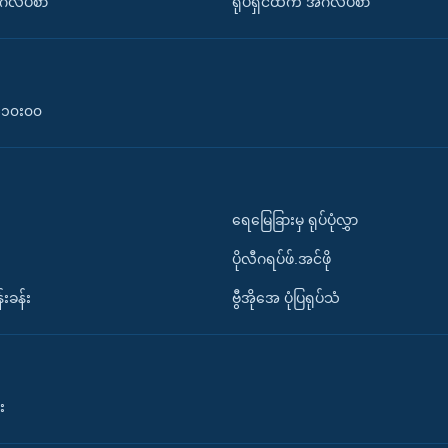
်္ဂလိပ်စာ
ရုပ်ရှင်ထဲက အင်္ဂလိပ်စာ
၀-၁၀း၀၀
ရေမြေခြားမှ ရုပ်ပုံလွှာ
ပိုလီဂရပ်ဖ်.အင်ဖို
်းခန်း
ဗွီအိုအေ ပုံပြရုပ်သံ
း