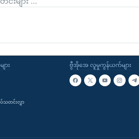
်းများ ...
ုများ
ဗွီအိုအေ လူမှုကွန်ယက်များ
းလ်သတင်းလွှာ