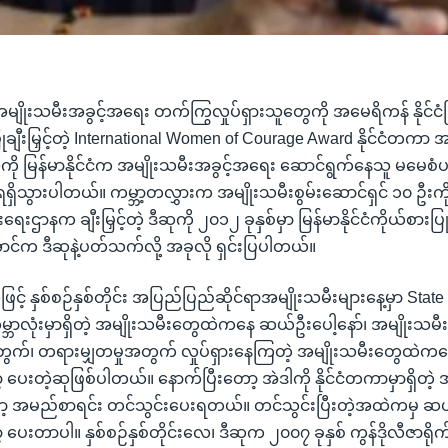
ျိုးသမီးအခွင့်အရေး တက်ကြွလှုပ်ရှားသူတွေကို အမေရိကန် နိုင်ငံ
ုချီးမြှင့်တဲ့ International Women of Courage Award နိုင်ငံတကာ အ
်ဆုကို မြန်မာနိုင်ငံက အမျိုးသမီးအခွင့်အရေး ဆောင်ရွက်နေသူ မမ
ှိသွားပါတယ်။ ကမ္ဘာ့တလွှားက အမျိုးသမီးစွမ်းဆောင်ရှင် ၁၀ ဦးကို
းရေးဌာနက ချီးမြှင့်တဲ့ ဒီဆုကို ၂၀၁၂ ခုနှစ်မှာ မြန်မာနိုင်ငံကိုယ်စားပ
ာင်က ဒီဆုနဲ့ပတ်သက်လို့ အခုလို ရှင်းပြပါတယ်။
့် နှစ်စဉ်နှစ်တိုင်း အပြည်ပြည်ဆိုင်ရာအမျိုးသမီးများနေ့မှာ Sta
ဘာလုံးမှာရှိတဲ့ အမျိုးသမီးတွေထဲကနေ ဆယ်ဦးပေါ့နော်၊ အမျိုးသမီးလ
အတွက်၊ တရားမျှတမှုအတွက် လှုပ်ရှားနေကြတဲ့ အမျိုးသမီးတွေထဲကန
့ ပေးတဲ့ဆုဖြစ်ပါတယ်။ နောက်ပြီးတော့ အဲဒါကို နိုင်ငံတကာမှာရှိတဲ့ 
့ အမည်စာရင်း တင်သွင်းပေးရတယ်။ တင်သွင်းပြီးတဲ့အထဲကမှ ဆယ်
့ ပေးတာပါ။ နှစ်စဉ်နှစ်တိုင်းလေ၊ ဒီဆုက ၂၀၀၇ ခုနှစ် ကွန်ဒိုလီဇာ