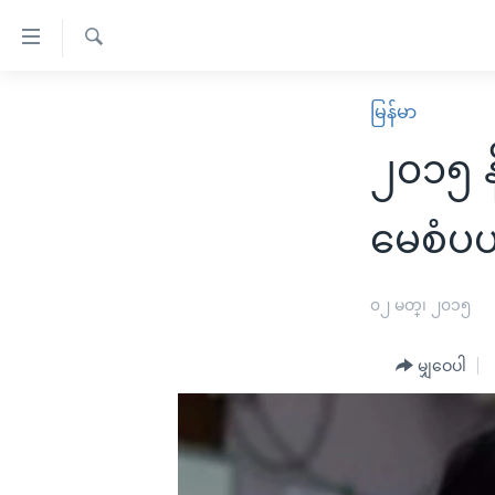
သုံး
ရ
ရှာဖွေ
လွယ်ကူ
မူလစာမျက်နှာ
မြန်မာ
ရ
စေ
မြန်မာ
လာ
၂၀၁၅ န
သည့်
ဒ်
ကမ္ဘာ့သတင်းများ
Link
ဗွီဒီယို
နိုင်ငံတကာ
မေစံပယ်
များ
သတင်းလွတ်လပ်ခွင့်
အမေရိကန်
ပင်မ
ရပ်ဝန်းတခု လမ်းတခု အလွန်
တရုတ်
၀၂ မတ္၊ ၂၀၁၅
အကြောင်းအရာ
အင်္ဂလိပ်စာလေ့လာမယ်
အစ္စရေး-ပါလက်စတိုင်း
သို့
မျှဝေပါ
အပတ်စဉ်ကဏ္ဍများ
အမေရိကန်သုံးအီဒီယံ
ကျော်
ကြည့်
ရေဒီယိုနှင့်ရုပ်သံ အချက်အလက်များ
မကြေးမုံရဲ့ အင်္ဂလိပ်စာ
ရေဒီယို
ရန်
ရေဒီယို/တီဗွီအစီအစဉ်
ရုပ်ရှင်ထဲက အင်္ဂလိပ်စာ
တီဗွီ
ပင်မ