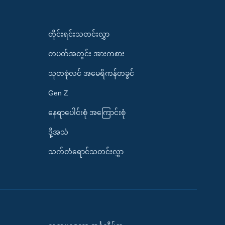
တိုင်းရင်းသတင်းလွှာ
တပတ်အတွင်း အားကစား
သုတစုံလင် အမေရိကန်တခွင်
Gen Z
နေရာပေါင်းစုံ အကြောင်းစုံ
ဒို့အသံ
သက်တံရောင်သတင်းလွှာ