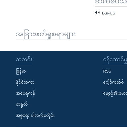
ဆက်စပ်သတင
Bur-US
အခြားဖတ်ရှုစရာများ
သတင်း
၀န်ဆောင်မှ
မြန်မာ
RSS
နိုင်ငံတကာ
ပေါ့ဒ်ကတ်စ်
အမေရိကန်
နေ့စဉ်အီးမေ
တရုတ်
အစ္စရေး-ပါလက်စတိုင်း