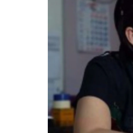
သုတပဒေသာ အင်္ဂလိပ်စာ
အ
ညွန်း
စာမျက်နှာ
သို့
ကျော်
ကြည့်
ရန်
ရှာဖွေ
ရန်
နေရာ
သို့
ကျော်
ရန်