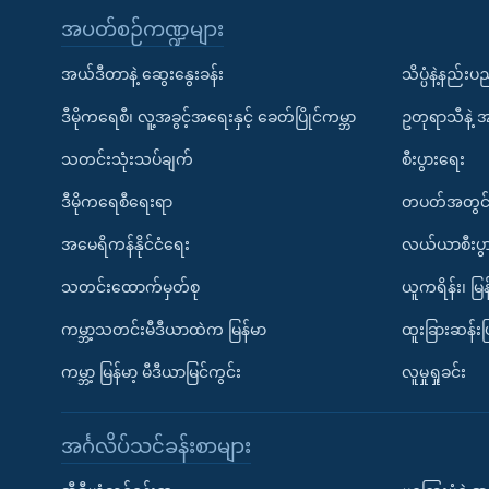
အပတ်စဉ်ကဏ္ဍများ
အယ်ဒီတာနဲ့ ဆွေးနွေးခန်း
သိပ္ပံနဲ့နည်း
ဒီမိုကရေစီ၊ လူ့အခွင့်အရေးနှင့် ခေတ်ပြိုင်ကမ္ဘာ
ဥတုရာသီနဲ့ 
သတင်းသုံးသပ်ချက်
စီးပွားရေး
ဒီမိုကရေစီရေးရာ
တပတ်အတွင်
အမေရိကန်နိုင်ငံရေး
လယ်ယာစီးပွ
သတင်းထောက်မှတ်စု
ယူကရိန်း၊ မြန
ကမ္ဘာ့သတင်းမီဒီယာထဲက မြန်မာ
ထူးခြားဆန်း
ကမ္ဘာ့ မြန်မာ့ မီဒီယာမြင်ကွင်း
လူမှုရှုခင်း
အင်္ဂလိပ်သင်ခန်းစာများ