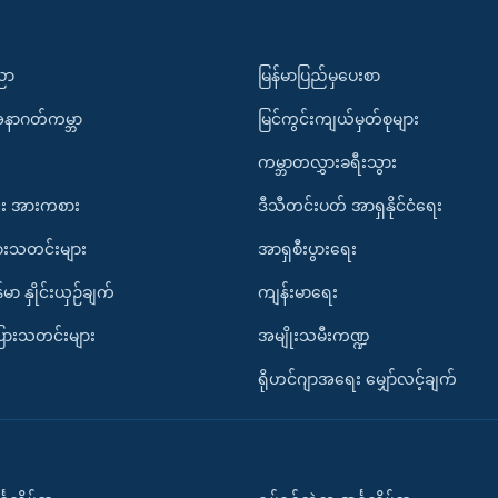
ပညာ
မြန်မာပြည်မှပေးစာ
အနာဂတ်ကမ္ဘာ
မြင်ကွင်းကျယ်မှတ်စုများ
ကမ္ဘာတလွှားခရီးသွား
း အားကစား
ဒီသီတင်းပတ် အာရှနိုင်ငံရေး
ားသတင်းများ
အာရှစီးပွားရေး
်မာ နှိုင်းယှဉ်ချက်
ကျန်းမာရေး
ပြားသတင်းများ
အမျိုးသမီးကဏ္ဍ
ရိုဟင်ဂျာအရေး မျှော်လင့်ချက်