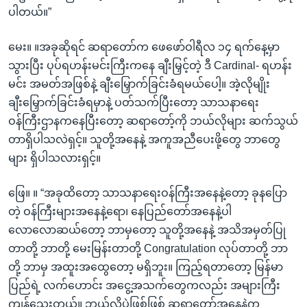
ပါတယ်။”
မေး။ ။အခုဆိုရင် ဆရာတော်က ဖေဖော်ဝါရီလ ၁၄ ရက်နေ့မှာ
သွားပြီး ပုပ်ရဟန်းမင်းကြီးကနေ ချီးမြှင့်တဲ့ ဒီ Cardinal- ရဟန်း
မင်း အမတ်အဖြစ်နဲ့ ချီးမြှောက်ခြင်းခံရမယ်ပေါ့။ အဲ့လိုမျိုး
ချီးမြှောက်ခြင်းခံရမှာနဲ့ ပတ်သက်ပြီးတော့ သာသနာရေး
ဝန်ကြီးဌာနကနေပြီးတော့ ဆရာတော့်ကို ဘယ်လိုများ ဆက်သွယ်
တာရှိပါသလဲရှင့်။ သူတို့အနေနဲ့ အကူအညီပေးဖို့တွေ ဘာတွေ
များ ရှိပါသလားရှင့်။
ဖြေ။ ။ “အခုထိတော့ သာသနာရေးဝန်ကြီးအနေနဲ့တော့ ခုနပြော
တဲ့ ဝန်ကြီးများအနေနဲ့ရော၊ နေပြည်တော်အနေနဲ့ပါ
လောလောဆယ်တော့ ဘာမှတော့ သူတို့အနေနဲ့ အသိအမှတ်ပြု
တာတို့ ဘာတို့ မေးမြန်းတာတို့ Congratulation လုပ်တာတို့ ဘာ
တို့ ဘာမှ အထူးအထွေတော့ မရှိဘူး။ ကြည့်ရတာတော့ မြန်မာ
ပြည်ရဲ့ လက်ဟောင်း အငွေ့အသက်တွေကလည်း အများကြီး
ကျန်သေးတယ်။ ဘယ်လိုပဲဖြစ်ဖြစ် ဆရာတော်အနေနဲ့က