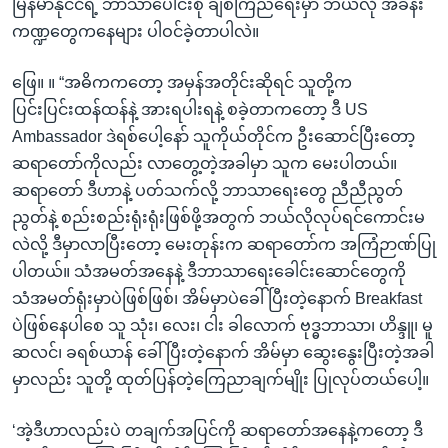
မြန်မာနိုင်ငံရဲ့ ဘာသာပေါင်းစုံ ချစ်ကြည်ရေးမှာ ဘယ်လို အခန်း
ကဏ္ဍတွေကနေများ ပါဝင်ခဲ့တာပါလဲ။
ဖြေ။ ။ “အဓိကကတော့ အမှန်အတိုင်းဆိုရင် သူတို့က
ပြင်းပြင်းထန်ထန်နဲ့ အားရပါးရနဲ့ စခဲ့တာကတော့ ဒီ US
Ambassador ဒဲရစ်ပေါ့နော် သူကိုယ်တိုင်က ဦးဆောင်ပြီးတော့
ဆရာတော်ကိုလည်း လာတွေ့တဲ့အခါမှာ သူက မေးပါတယ်။
ဆရာတော် ဒီဟာနဲ့ ပတ်သက်လို့ ဘာသာရေးတွေ ညီညီညွတ်
ညွတ်နဲ့ စည်းစည်းရုံးရုံးဖြစ်ဖို့အတွက် ဘယ်လိုလုပ်ရင်ကောင်းမ
လဲလို့ ဒီမှာလာပြီးတော့ မေးတုန်းက ဆရာတော်က အကြံဉာဏ်ပြု
ပါတယ်။ သံအမတ်အနေနဲ့ ဒီဘာသာရေးခေါင်းဆောင်တွေကို
သံအမတ်ရုံးမှာပဲဖြစ်ဖြစ်၊ အိမ်မှာပဲခေါ်ပြီးတဲ့နောက် Breakfast
ပဲဖြစ်နေပါစေ သူ သုံး၊ လေး၊ ငါး ခါလောက် ဗုဒ္ဓဘာသာ၊ ဟိန္ဒူ၊ မူ
ဆလင်၊ ခရစ်ယာန် ခေါ်ပြီးတဲ့နောက် အိမ်မှာ ဆွေးနွေးပြီးတဲ့အခါ
မှာလည်း သူတို့ ထုတ်ပြန်တဲ့ကြေညာချက်မျိုး ပြုလုပ်တယ်ပေါ့။
‘အဲ့ဒီဟာလည်းပဲ တချက်အပြင်ကို ဆရာတော်အနေနဲ့ကတော့ ဒီ