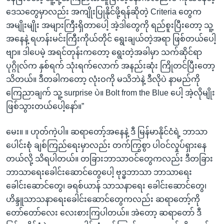
ဒေသတွေမှာလည်း အကျိုးပြုနိုင်ဖို့ရန်ဆိုတဲ့ Criteria တွေက
အမျိုးမျိုး အများကြီးရှိတာပေါ့ အဲ့ဒါတွေကို ရည်စူးပြီးတော့ သူ့
အနေနဲ့ ရဟန်းမင်းကြီးကိုယ်တိုင် ရွေးချယ်တဲ့အရာ ဖြစ်တယ်ပေါ့
ဗျာ။ ဒါပေမဲ့ အရင်တုန်းကတော့ ရွေးတဲ့အခါမှာ သက်ဆိုင်ရာ
ပုဂ္ဂိုလ်က နှစ်ရက် သုံးရက်လောက် အနည်းဆုံး ကြိုတင်ပြီးတော့
သိတယ်။ ဒီတခါကတော့ လုံးဝကို မသိဘဲနဲ့ ဒီလိုပဲ နာမည်ကို
ကြေညာချက် သူ့ surprise ပဲ။ Bolt from the Blue ပေါ့ အဲ့လိုမျိုး
ဖြစ်သွားတယ်ပေါ့နော်။”
မေး။ ။ ဟုတ်ကဲ့ပါ။ ဆရာတော့်အနေနဲ့ ဒီ မြန်မာနိုင်ငံရဲ့ ဘာသာ
ပေါင်းစုံ ချစ်ကြည်ရေးမှာလည်း တက်ကြွစွာ ပါဝင်လှုပ်ရှားနေ
တယ်လို့ သိရပါတယ်။ တခြားဘာသာဝင်တွေကလည်း ဒီတခြား
ဘာသာရေးခေါင်းဆောင်တွေပေါ့ ဗုဒ္ဓဘာသာ ဘာသာရေး
ခေါင်းဆောင်တွေ၊ ခရစ်ယာန် သာသနာရေး ခေါင်းဆောင်တွေ၊
ဟိန္ဒူသာသနာရေးခေါင်းဆောင်တွေကလည်း ဆရာတော့်ကို
တော်တော်လေး လေးစားကြပါတယ်။ အဲတော့ ဆရာတော် ဒီ