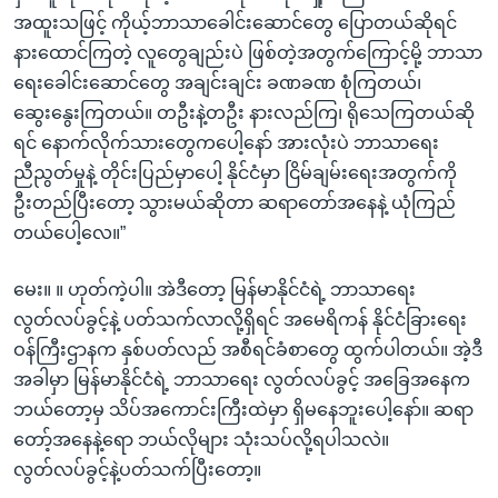
အထူးသဖြင့် ကိုယ့်ဘာသာခေါင်းဆောင်တွေ ပြောတယ်ဆိုရင်
နားထောင်ကြတဲ့ လူတွေချည်းပဲ ဖြစ်တဲ့အတွက်ကြောင့်မို့ ဘာသာ
ရေးခေါင်းဆောင်တွေ အချင်းချင်း ခဏခဏ စုံကြတယ်၊
ဆွေးနွေးကြတယ်။ တဦးနဲ့တဦး နားလည်ကြ၊ ရိုသေကြတယ်ဆို
ရင် နောက်လိုက်သားတွေကပေါ့နော် အားလုံးပဲ ဘာသာရေး
ညီညွတ်မှုနဲ့ တိုင်းပြည်မှာပေါ့ နိုင်ငံမှာ ငြိမ်ချမ်းရေးအတွက်ကို
ဦးတည်ပြီးတော့ သွားမယ်ဆိုတာ ဆရာတော်အနေနဲ့ ယုံကြည်
တယ်ပေါ့လေ။”
မေး။ ။ ဟုတ်ကဲ့ပါ။ အဲဒီတော့ မြန်မာနိုင်ငံရဲ့ ဘာသာရေး
လွတ်လပ်ခွင့်နဲ့ ပတ်သက်လာလို့ရှိရင် အမေရိကန် နိုင်ငံခြားရေး
ဝန်ကြီးဌာနက နှစ်ပတ်လည် အစီရင်ခံစာတွေ ထွက်ပါတယ်။ အဲ့ဒီ
အခါမှာ မြန်မာနိုင်ငံရဲ့ ဘာသာရေး လွတ်လပ်ခွင့် အခြေအနေက
ဘယ်တော့မှ သိပ်အကောင်းကြီးထဲမှာ ရှိမနေဘူးပေါ့နော်။ ဆရာ
တော့်အနေနဲ့ရော ဘယ်လိုများ သုံးသပ်လို့ရပါသလဲ။
လွတ်လပ်ခွင့်နဲ့ပတ်သက်ပြီးတော့။