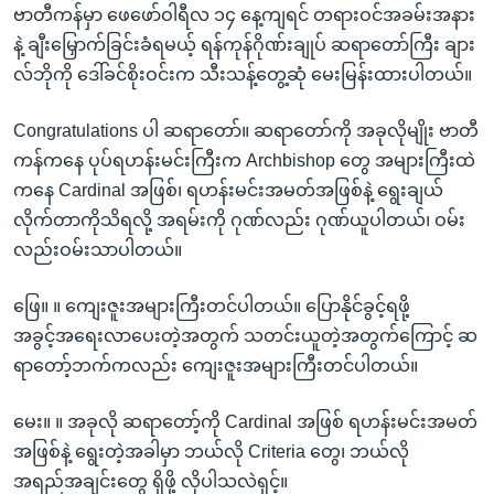
ဗာတီကန်မှာ ဖေဖော်ဝါရီလ ၁၄ နေ့ကျရင် တရားဝင်အခမ်းအနား
နဲ့ ချီးမြှောက်ခြင်းခံရမယ့် ရန်ကုန်ဂိုဏ်းချုပ် ဆရာတော်ကြီး ချား
လ်ဘိုကို ဒေါ်ခင်စိုးဝင်းက သီးသန့်တွေ့ဆုံ မေးမြန်းထားပါတယ်။
Congratulations ပါ ဆရာတော်။ ဆရာတော်ကို အခုလိုမျိုး ဗာတီ
ကန်ကနေ ပုပ်ရဟန်းမင်းကြီးက Archbishop တွေ အများကြီးထဲ
ကနေ Cardinal အဖြစ်၊ ရဟန်းမင်းအမတ်အဖြစ်နဲ့ ရွေးချယ်
လိုက်တာကိုသိရလို့ အရမ်းကို ဂုဏ်လည်း ဂုဏ်ယူပါတယ်၊ ဝမ်း
လည်းဝမ်းသာပါတယ်။
ဖြေ။ ။ ကျေးဇူးအများကြီးတင်ပါတယ်။ ပြောနိုင်ခွင့်ရဖို့
အခွင့်အရေးလာပေးတဲ့အတွက် သတင်းယူတဲ့အတွက်ကြောင့် ဆ
ရာတော့်ဘက်ကလည်း ကျေးဇူးအများကြီးတင်ပါတယ်။
မေး။ ။ အခုလို ဆရာတော့်ကို Cardinal အဖြစ် ရဟန်းမင်းအမတ်
အဖြစ်နဲ့ ရွေးတဲ့အခါမှာ ဘယ်လို Criteria တွေ၊ ဘယ်လို
အရည်အချင်းတွေ ရှိဖို့ လိုပါသလဲရှင့်။