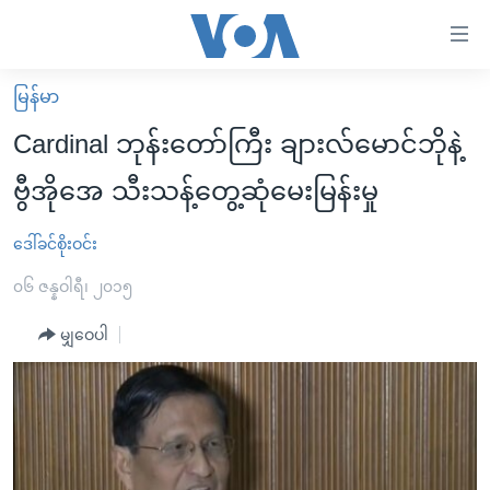
သုံး
ရ
လွယ်ကူ
မြန်မာ
မူလစာမျက်နှာ
စေ
Cardinal ဘုန်းတော်ကြီး ချားလ်မောင်ဘိုနဲ့
မြန်မာ
သည့်
ဗွီအိုအေ သီးသန့်တွေ့ဆုံမေးမြန်းမှု
ကမ္ဘာ့သတင်းများ
Link
ဗွီဒီယို
နိုင်ငံတကာ
ဒေါ်ခင်စိုးဝင်း
များ
သတင်းလွတ်လပ်ခွင့်
အမေရိကန်
၀၆ ဇန္နဝါရီ၊ ၂၀၁၅
ပင်မ
ရပ်ဝန်းတခု လမ်းတခု အလွန်
တရုတ်
အကြောင်းအရာ
မျှဝေပါ
သို့
အင်္ဂလိပ်စာလေ့လာမယ်
အစ္စရေး-ပါလက်စတိုင်း
ကျော်
အပတ်စဉ်ကဏ္ဍများ
အမေရိကန်သုံးအီဒီယံ
ကြည့်
ရေဒီယိုနှင့်ရုပ်သံ အချက်အလက်များ
မကြေးမုံရဲ့ အင်္ဂလိပ်စာ
ရေဒီယို
ရန်
ပင်မ
ရေဒီယို/တီဗွီအစီအစဉ်
ရုပ်ရှင်ထဲက အင်္ဂလိပ်စာ
တီဗွီ