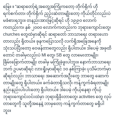
ဖြေ။ ။ “ဆရာတော့်ရဲ့အတွေ့အကြုံကတော့ တိုက်ရိုက် ဟို
ရက်စက်တာ၊ တိုက်ရိုက် ညှဉ်းဆဲတာမျိုးတော့ ကိုယ်တိုင်လည်းပဲ
မခံစားရဘူး။ တနည်းအားဖြင့်ဆိုရင် ဟို ၁၉၉၀ လောက်
ကတည်းက၊ နှစ် ၂၀၀၀ လောက်ကတည်းက ဘုရားကျောင်းတွေ၊
churches တွေထဲမှာဆိုရင် ဆရာတော် ဘာသာရေး တရားဟော
တာလည်း ရှိတယ်။ ခုနကပြောသလို လက်ရှိအခြေအနေကို
သုံးသပ်ပြီးတော့ ဝေဖန်တာတွေလည်း ရှိပါတယ်။ ဒါပေမဲ့ အခုထိ
တောင် တခါမှလည်းပဲ MI တွေ၊ SB တွေ လာမေးတာမျိုး၊
ခြိမ်းခြောက်တာမျိုး တခါမှ မကြုံခဲ့ဖူးပါဘူး။ နောက်ဘာသာရေး
ဘက် ဥပမာဆိုရင် လားရှိုးမှာဆိုရင် ၁၀ နှစ်ကြာခဲ့၊ ပုသိမ်ဘက်မှာ
ဆိုရင်လည်း ဘာသာရေး အဆောက်အဦးတွေ ဘာတွေ ဆောက်
တာမျိုးတွေ ရှိပါတယ်။ ခက်ခဲတာရှိသလို၊ ကန့်ကွက်ခံရတာမျိုး
နည်းနည်းပါးပါးတော့ ရှိပါတယ်။ ဒါပေမဲ့ ကိုယ့်နေရာ ကိုယ့်
ဘုရားကျောင်းဝင်းထဲမှာ ဘုရားရှိခိုးတာတွေ၊ activities တွေ လုပ်
တာတွေကို သူတို့အနေနဲ့ ဘာမှတော့ ကန့်ကွက်တာတွေ မရှိပါ
ဘူး။