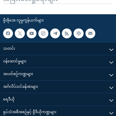
ဗွီအိုအေ လူမှုကွန်ယက်များ
သတင်း
၀န်ဆောင်မှုများ
အပတ်စဉ်ကဏ္ဍများ
အင်္ဂလိပ်သင်ခန်းစာများ
ရေဒီယို
ရုပ်သံအစီအစဉ်နှင့် ဗွီဒီယိုကဏ္ဍများ