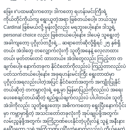
ဖြေ။ ။“ပထမဆုံးကတော့၊ ဒါကတော့ ရဟန်းမင်းကြီးရဲ့
ကိုယ်တိုင်ကိုယ်ကျ ရွေးယူတဲ့အရာ ဖြစ်တယ်ပေါ့။ ဘယ်သူမှ
Cardinal ဖြစ်မယ်လို့ မှန်းလို့လည်း မရဘူးပေါ့နော်။ ဒါသူ့ရဲ့
personal choice လည်း ဖြစ်တယ်ပေါ့နော်။ ဒါပေမဲ့ သူရွေးတဲ့
အခါကျတော့ ပုဂ္ဂိုလ်တဦးရဲ့... ဆရာတော်ဆိုလို့ရှိရင် ၂၅ နှစ်ရှိ
တယ်၊ အဲဒါတွေ တလျှောက်လုံးကို သူတို့အနေနဲ့ လေ့လာထား
တယ်၊ မှတ်တမ်းတင် ထားတယ်။ အဲဒါတွေလည်း ကြည့်တာ တ
ချက်ပေါ့။ နောက်တခုက နိုင်ငံတော်ကိုလည်းပဲ ကြည့်တာလည်းပဲ
ပတ်သက်တယ်ပေါ့နော်။ အခုရဟန်းမင်းကြီး ရွေးတာထဲမှာ
ပုဂ္ဂိုလ်အရလည်းပါတဲ့အပြင် နိုင်ငံတော်အတွက် အကျိုးပြုနိုင်
တယ်ဆိုတဲ့ တကမ္ဘာလုံးရဲ့ ရှေ့မှာ မြန်မာပြည်ကိုလည်းပဲ အရေး
ပေးစေချင်တယ်ဆိုတဲ့ ရည်ရွယ်ချက်လည်းပဲ ပါပါတယ်။ သူတို့
အဲဒါကိုလည်း သူတို့ရွေးတော့၊ အဓိကကတော့ ရွေးပြီးနောက်ပိုင်း
မှာ ကမ္ဘာမှာရှိတဲ့ အသင်းတော်တခုလုံးကို အုပ်ချုပ်ဖို့အတွက်၊
လမ်းညွှန်ဖို့အတွက်၊ အကြံဉာဏ်ပေးနိုင်တဲ့ပုဂ္ဂိုလ်နဲ့ သူနဲ့ အနီးနား
နေပြီးတော့ သူ့ရဲ့အကြံဉာဏ်ယူပြီးတဲ့နောက်လည်းပဲ ကိုယ်နေတဲ့