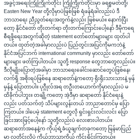
အခွင့်အရေးကြုံကြိုက်တိုင်း ကြုံကြိုက်တိုင်းမှာ ခရစ္စမတ်တို့၊
Easter၊ New Year တို့လိုမှာပဲဖြစ်ဖြစ် ရံဖန်ရံခါလည်းပဲ ဒီ
ဘာသာရေး ညီညွတ်ရေးအတွက်နဲ့လည်း ဖြစ်မယ်။ နောက်ပြီး
တော့ နိုင်ငံတော် တိုးတက်ရာ တိုးတက်ကြောင်းပေါ့နော် ဒီမိုကရေ
စီရဖို့ရေးအတွက်ဆိုတဲ့ statement တော်တော်များများ ထုတ်ပါ
တယ်။ ထုတ်တဲ့အခါမှာလည်းပဲ ပြည်တွင်းအပြင်ကိုမကဘဲနဲ့
နိုင်ငံအပြင်ဘက် international community မှာလည်း တော်တော်
များများ ဖတ်ကြပါတယ်။ သူတို့ response တွေဘာတွေလည်းပဲ။
ဒီလိုမျိုးပြောတဲ့အခါမှာ ဘာသာရေးခေါင်းဆောင်တွေပဲဖြစ်နေ၊
လက်ရှိ အစိုးရပဲဖြစ်နေ ဆရာတော်နဲ့ကတော့ ရိုးရိုးသားသားနဲ့ မှန်
မှန်နဲ့ ပြောတာပါ။ ပုဂ္ဂိိုလ်အရ တဦးတယောက်ကိုမှာလည်းပဲ မ
ထိခိုက်ပါဘူး။ တချို့ကတော့ အဲ့ဒီမှာ ဆရာတော် နိုင်ငံရေးနဲ့
လည်း ပတ်သက်တဲ့ သိပ်များလွန်းတယ် ဘာညာတောင်မှ ပြော
ကြတယ်။ ဒါပေမဲ့ statement တွေလို ရှင်းရှင်းလင်းလင်း ပြော
ခြင်းအားဖြင့်ပေါ့နော် သူတို့လည်းပဲ လေးစားပါတယ်။
ဆရာတော်အနေနဲ့က ကိုယ့်ရဲ့ခံယူချက်တခုကတော့ မြန်မာပြည်
မှာ လူတိုင်းလိုပဲ ကိုယ့်ဘာသာကိုယ် ကိုင်းရှိုင်းကြတယ်။