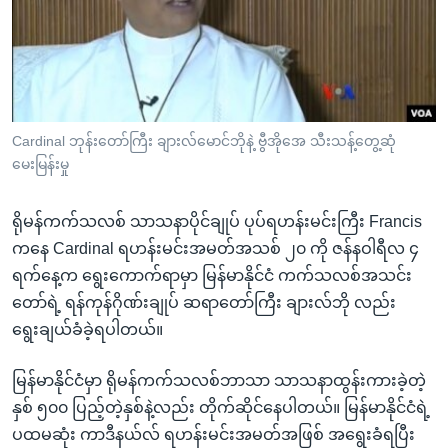
အ
သုတပဒေသာ အင်္ဂလိပ်စာ
ညွန်း
Learning English
စာမျက်နှာ
သို့
ဗွီအိုအေ လူမှုကွန်ယက်များ
ကျော်
ကြည့်
Cardinal ဘုန်းတော်ကြီး ချားလ်မောင်ဘိုနဲ့ ဗွီအိုအေ သီးသန့်တွေ့ဆုံ
မေးမြန်းမှု
ရန်
ဘာသာစကားများ
ရှာဖွေ
ရိုမန်ကက်သလစ် သာသနာပိုင်ချုပ် ပုပ်ရဟန်းမင်းကြီး Francis
ရန်
ကနေ Cardinal ရဟန်းမင်းအမတ်အသစ် ၂၀ ကို ဇန်နဝါရီလ ၄
နေရာ
ရက်နေ့က ရွေးကောက်ရာမှာ မြန်မာနိုင်ငံ ကက်သလစ်အသင်း
သို့
တော်ရဲ့ ရန်ကုန်ဂိုဏ်းချုပ် ဆရာတော်ကြီး ချားလ်ဘို လည်း
ကျော်
ရွေးချယ်ခံခဲ့ရပါတယ်။
ရန်
မြန်မာနိုင်ငံမှာ ရိုမန်ကက်သလစ်ဘာသာ သာသနာထွန်းကားခဲ့တဲ့
နှစ် ၅၀၀ ပြည့်တဲ့နှစ်နဲ့လည်း တိုက်ဆိုင်နေပါတယ်။ မြန်မာနိုင်ငံရဲ့
ပထမဆုံး ကာဒီနယ်လ် ရဟန်းမင်းအမတ်အဖြစ် အရွေးခံရပြီး