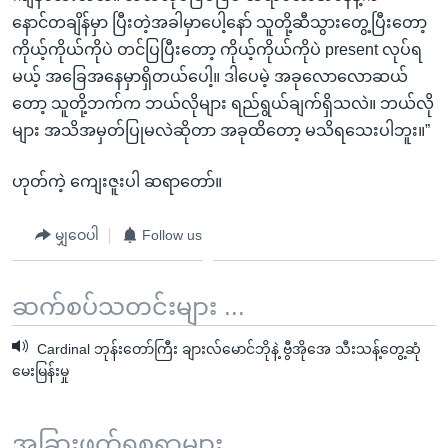
နောင်တချိန်မှာ ပြီးတဲ့အခါမှာပေါ့နော် သူတို့ဆီသွားတွေ့ပြီးတော့
ကိုယ့်ကိုယ်ကိုပဲ တင်ပြပြီးတော့ ကိုယ့်ကိုယ်ကိုပဲ present လုပ်ရ
မယ့် အခြေအနေမှာရှိတယ်ပေါ့။ ဒါပေမဲ့ အခုလောလောဆယ်
တော့ သူတို့ဘက်က ဘယ်လိုများ ရည်ရွယ်ချက်ရှိသလဲ။ ဘယ်လို
များ အသိအမှတ်ပြုမလဲဆိုတာ အခုထိတော့ မသိရသေးပါဘူး။”
ဟုတ်ကဲ့ ကျေးဇူးပါ ဆရာတော်။
မျှဝေပါ
Follow us
ဆက်စပ်သတင်းများ ...
Cardinal ဘုန်းတော်ကြီး ချားလ်မောင်ဘိုနဲ့ ဗွီအိုအေ သီးသန့်တွေ့ဆုံ
မေးမြန်းမှု
အခြားဖတ်ရှုစရာများ