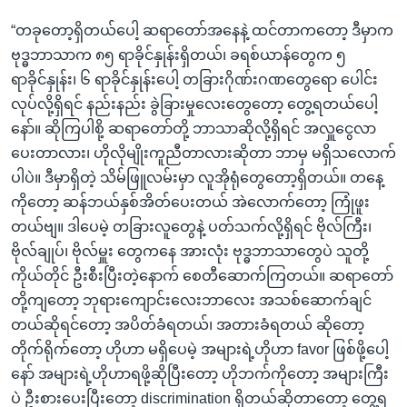
“တခုတော့ရှိတယ်ပေါ့ ဆရာတော်အနေနဲ့ ထင်တာကတော့ ဒီမှာက
ဗုဒ္ဓဘာသာက ၈၅ ရာခိုင်နှုန်းရှိတယ်၊ ခရစ်ယာန်တွေက ၅
ရာခိုင်နှုန်း၊ ၆ ရာခိုင်နှုန်းပေါ့ တခြားဂိုဏ်းဂဏတွေရော ပေါင်း
လုပ်လို့ရှိရင် နည်းနည်း ခွဲခြားမှုလေးတွေတော့ တွေ့ရတယ်ပေါ့
နော်။ ဆိုကြပါစို့ ဆရာတော်တို့ ဘာသာဆိုလို့ရှိရင် အလှူငွေလာ
ပေးတာလား၊ ဟိုလိုမျိုးကူညီတာလားဆိုတာ ဘာမှ မရှိသလောက်
ပါပဲ။ ဒီမှာရှိတဲ့ သိမ်ဖြူလမ်းမှာ လူအိုရုံတွေတော့ရှိတယ်။ တနေ့
ကိုတော့ ဆန်ဘယ်နှစ်အိတ်ပေးတယ် အဲလောက်တော့ ကြုံဖူး
တယ်ဗျ။ ဒါပေမဲ့ တခြားလူတွေနဲ့ ပတ်သက်လို့ရှိရင် ဗိုလ်ကြီး၊
ဗိုလ်ချုပ်၊ ဗိုလ်မှူး တွေကနေ အားလုံး ဗုဒ္ဓဘာသာတွေပဲ သူတို့
ကိုယ်တိုင် ဦးစီးပြီးတဲ့နောက် စေတီဆောက်ကြတယ်။ ဆရာတော်
တို့ကျတော့ ဘုရားကျောင်းလေးဘာလေး အသစ်ဆောက်ချင်
တယ်ဆိုရင်တော့ အပိတ်ခံရတယ်၊ အတားခံရတယ် ဆိုတော့
တိုက်ရိုက်တော့ ဟိုဟာ မရှိပေမဲ့ အများရဲ့ဟိုဟာ favor ဖြစ်ဖို့ပေါ့
နော် အများရဲ့ဟိုဟာရဖို့ဆိုပြီးတော့ ဟိုဘက်ကိုတော့ အများကြီး
ပဲ ဦးစားပေးပြီးတော့ discrimination ရှိတယ်ဆိုတာတော့ တွေ့ရ