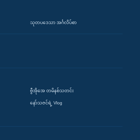
သုတပဒေသာ အင်္ဂလိပ်စာ
ဗွီအိုအေ တမိနစ်သတင်း
နော်သဇင်ရဲ့ Vlog