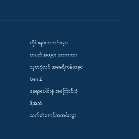
တိုင်းရင်းသတင်းလွှာ
တပတ်အတွင်း အားကစား
သုတစုံလင် အမေရိကန်တခွင်
Gen Z
နေရာပေါင်းစုံ အကြောင်းစုံ
ဒို့အသံ
သက်တံရောင်သတင်းလွှာ