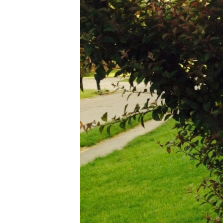
သုတပဒေသာ အင်္ဂလိပ်စာ
အ
ညွန်း
စာမျက်နှာ
သို့
ကျော်
ကြည့်
ရန်
ရှာဖွေ
ရန်
နေရာ
သို့
ကျော်
ရန်