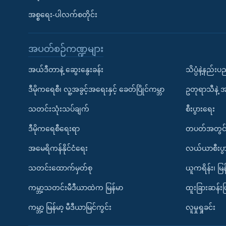
အစ္စရေး-ပါလက်စတိုင်း
အပတ်စဉ်ကဏ္ဍများ
အယ်ဒီတာနဲ့ ဆွေးနွေးခန်း
သိပ္ပံနဲ့နည်း
ဒီမိုကရေစီ၊ လူ့အခွင့်အရေးနှင့် ခေတ်ပြိုင်ကမ္ဘာ
ဥတုရာသီနဲ့ 
သတင်းသုံးသပ်ချက်
စီးပွားရေး
ဒီမိုကရေစီရေးရာ
တပတ်အတွင်
အမေရိကန်နိုင်ငံရေး
လယ်ယာစီးပွ
သတင်းထောက်မှတ်စု
ယူကရိန်း၊ မြန
ကမ္ဘာ့သတင်းမီဒီယာထဲက မြန်မာ
ထူးခြားဆန်း
ကမ္ဘာ့ မြန်မာ့ မီဒီယာမြင်ကွင်း
လူမှုရှုခင်း