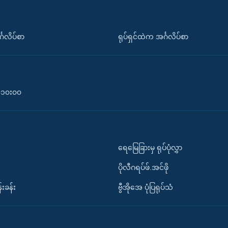
်္ဂလိပ်စာ
ရုပ်ရှင်ထဲက အင်္ဂလိပ်စာ
၀-၁၀း၀၀
ရေမြေခြားမှ ရုပ်ပုံလွှာ
ပိုလီဂရပ်ဖ်.အင်ဖို
်းခန်း
ဗွီအိုအေ ပုံပြရုပ်သံ