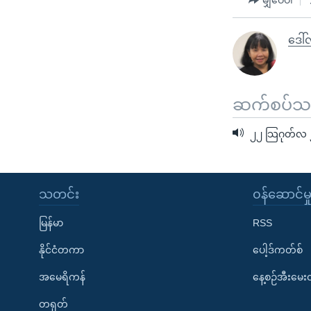
ဒေါ်
ဆက်စပ်သတင
၂၂ သြဂုတ်လ ၂
သတင်း
၀န်ဆောင်မှ
မြန်မာ
RSS
နိုင်ငံတကာ
ပေါ့ဒ်ကတ်စ်
အမေရိကန်
နေ့စဉ်အီးမေ
တရုတ်