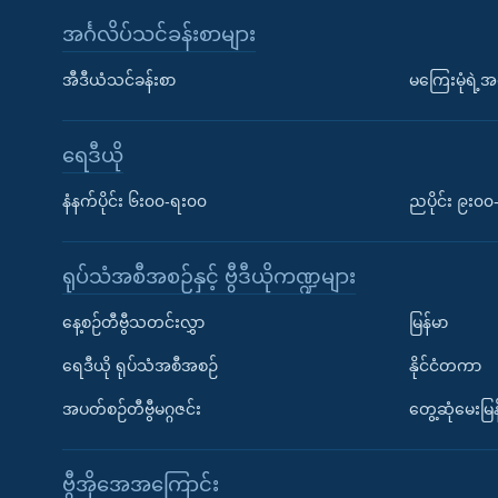
အင်္ဂလိပ်သင်ခန်းစာများ
အီဒီယံသင်ခန်းစာ
မကြေးမုံရဲ့အင
ရေဒီယို
နံနက်ပိုင်း ၆း၀၀-ရး၀၀
ညပိုင်း ၉း၀
ရုပ်သံအစီအစဉ်နှင့် ဗွီဒီယိုကဏ္ဍများ
နေ့စဉ်တီဗွီသတင်းလွှာ
မြန်မာ
ရေဒီယို ရုပ်သံအစီအစဉ်
နိုင်ငံတကာ
အပတ်စဉ်တီဗွီမဂ္ဂဇင်း
တွေ့ဆုံမေးမြန
ဗွီအိုအေအကြောင်း