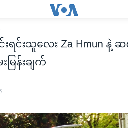
ဍ
ိုင်းရင်းသူလေး Za Hmun နဲ့ 
းမြန်းချက်
၁၄