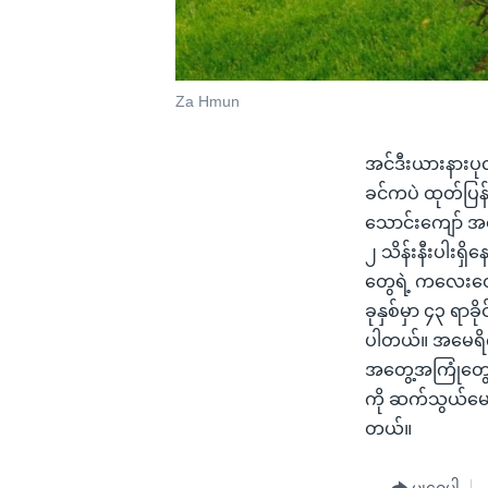
Za Hmun
အင်ဒီးယားနားပုလ
ခင်ကပဲ ထုတ်ပြန
သောင်းကျော် အ
၂ သိန်းနီးပါးရှိ
တွေရဲ့ ကလေးတ
ခုနှစ်မှာ ၄၃ ရာခ
ပါတယ်။ အမေရိကန
အတွေ့အကြုံတွေက
ကို ဆက်သွယ်မေး
တယ်။
မျှဝေပါ