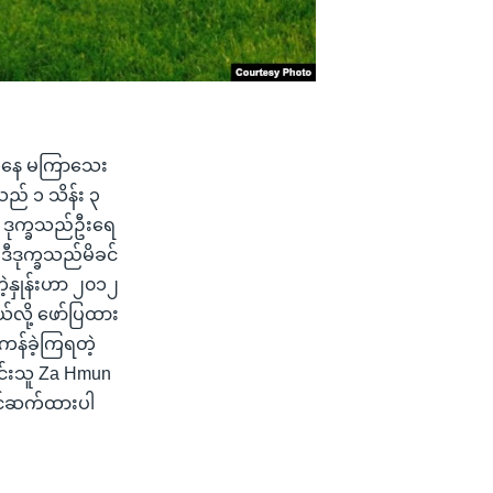
်း ကနေ မကြာသေး
သည် ၁ သိန်း ၃
 ဒုက္ခသည်ဦးရေ
 ဒီဒုက္ခသည်မိခင်
ှုန်းဟာ ၂၀၁၂
ယ်လို့ ဖော်ပြထား
ကန်ခဲ့ကြရတဲ့
င်းသူ Za Hmun
တင်ဆက်ထားပါ