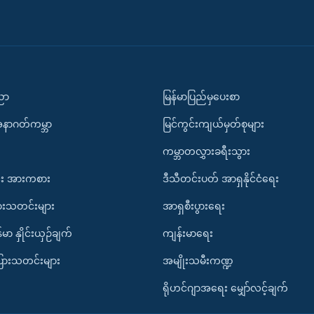
ပညာ
မြန်မာပြည်မှပေးစာ
အနာဂတ်ကမ္ဘာ
မြင်ကွင်းကျယ်မှတ်စုများ
ကမ္ဘာတလွှားခရီးသွား
း အားကစား
ဒီသီတင်းပတ် အာရှနိုင်ငံရေး
ားသတင်းများ
အာရှစီးပွားရေး
်မာ နှိုင်းယှဉ်ချက်
ကျန်းမာရေး
ပြားသတင်းများ
အမျိုးသမီးကဏ္ဍ
ရိုဟင်ဂျာအရေး မျှော်လင့်ချက်