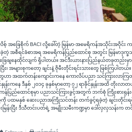
ိစ့် အခြေစိုက် BACI လို့ခေါ်တဲ့ မြန်မာ-အမေရိကန်အသိုင်းအဝိုင
်ခဲ့တဲ့ အစီရင်ခံစာအရ အမေရိကန်ပြည်ထောင်စု အတွင်း မြန်မာဒုက္ခ
ခြေချနေထိုင်လျက် ရှိပါတယ်။ အင်ဒီးယားနားပြည်နယ်တခုတည်းမှာ
နေပြီး၊ အများစုကတော့ ချင်းနဲ့ ဇိုမီးတိုင်းရင်းသားတွေ ဖြစ်ကြပါတယ်။
ွေဟာ အထက်တန်းကျောင်းကနေ ကောလိပ်ပညာ သင်ကြားလာကြတဲ့န
ိုင်နှုန်းကနေ ဒီနှစ် ၂၀၁၄ ခုနှစ်မှာတော့ ၇၂ ရာခိုင်နှုန်းအထိ တိုးလာတ
်ပြည်ထောင်စုမှာ ပညာသင်ကြားခွင့်အတွက် ဘက်စုံ ကြိုးစားရုန်း
ို ပထမနှစ် ဆေးပညာအကြိုသင်တန်း တက်ခွင့်ရခဲ့တဲ့ ချင်းတိုင်းရ
မြန်းပြီး ဒီသီတင်းပတ်ရဲ့ အမျိုးသမီးကဏ္ဍမှာ ဒေါ်လှလှသန်းက 
Follow us
ပရင့်ထုတ်ရန်