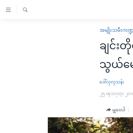
သုံး
ရ
ရှာဖွေ
လွယ်ကူ
မူလစာမျက်နှာ
အမျိုးသမီးကဏ္
ရ
စေ
မြန်မာ
လာ
ချင်းတ
သည့်
ဒ်
ကမ္ဘာ့သတင်းများ
Link
ဗွီဒီယို
နိုင်ငံတကာ
သွယ်မေ
များ
သတင်းလွတ်လပ်ခွင့်
အမေရိကန်
ပင်မ
ရပ်ဝန်းတခု လမ်းတခု အလွန်
တရုတ်
ဒေါ်လှလှသန်း
အကြောင်းအရာ
အင်္ဂလိပ်စာလေ့လာမယ်
အစ္စရေး-ပါလက်စတိုင်း
၂၅ ၾသဂုတ္၊ ၂၀
သို့
အပတ်စဉ်ကဏ္ဍများ
အမေရိကန်သုံးအီဒီယံ
ကျော်
မျှဝေပါ
ကြည့်
ရေဒီယိုနှင့်ရုပ်သံ အချက်အလက်များ
မကြေးမုံရဲ့ အင်္ဂလိပ်စာ
ရေဒီယို
ရန်
ရေဒီယို/တီဗွီအစီအစဉ်
ရုပ်ရှင်ထဲက အင်္ဂလိပ်စာ
တီဗွီ
ပင်မ