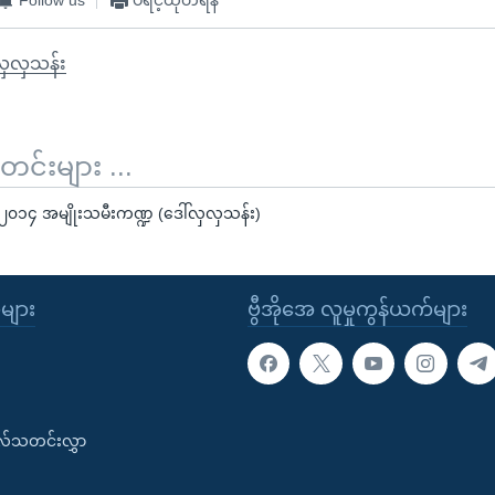
လှလှသန်း
်းများ ...
၀၁၄ အမျိုးသမီးကဏ္ဍ (ဒေါ်လှလှသန်း)
ုများ
ဗွီအိုအေ လူမှုကွန်ယက်များ
းလ်သတင်းလွှာ