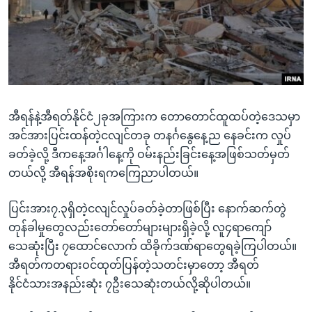
အ
သုတပဒေသာ အင်္ဂလိပ်စာ
ညွန်း
Learning English
စာမျက်နှာ
သို့
ဗွီအိုအေ လူမှုကွန်ယက်များ
ကျော်
ကြည့်
အီရန်နဲ့အီရတ်နိုင်ငံ၂ခုအကြားက တောတောင်ထူထပ်တဲ့ဒေသမှာ
ရန်
ဘာသာစကားများ
အင်အားပြင်းထန်တဲ့ငလျင်တခု တနင်္ဂနွေနေ့ည နေခင်းက လှုပ်
ရှာဖွေ
ခတ်ခဲ့လို့ ဒီကနေ့အင်္ဂါနေ့ကို ဝမ်းနည်းခြင်းနေ့အဖြစ်သတ်မှတ်
ရန်
တယ်လို့ အီရန်အစိုးရကကြေညာပါတယ်။
နေရာ
သို့
ပြင်းအား၇.၃ရှိတဲ့ငလျင်လှုပ်ခတ်ခဲ့တာဖြစ်ပြီး နောက်ဆက်တွဲ
ကျော်
တုန်ခါမှုတွေလည်းတော်တော်များများရှိခဲ့လို့ လူ၄ရာကျော်
ရန်
သေဆုံးပြီး ၇ထောင်လောက် ထိခိုက်ဒဏ်ရာတွေရခဲ့ကြပါတယ်။
အီရတ်ကတရားဝင်ထုတ်ပြန်တဲ့သတင်းမှာတော့ အီရတ်
နိုင်ငံသားအနည်းဆုံး ၇ဦးသေဆုံးတယ်လို့ဆိုပါတယ်။