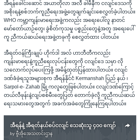
အီရန်ခေါင်းဆောင် အယာတိုလာ အလီ ခါမီနီက ငလျင်ဒေသကို
အစိုးရနဲ့စစ်ဘက်ကူညီရေးအဖွဲ့တွေချက်ချင်းစေလွှတ်ခဲ့ပါတယ်။
WHO ကမ္ဘာ့ကျန်းမာရေးအဖွဲ့ကလည်း အရေးပေါ်လူ နာတင်
မော်တော်ယာဉ်တွေ၊ ခွဲစိတ်ကုသမှု ပစ္စည်းတွေနဲ့အတူ အရေးပေါ်
ကူ ညီကယ်ဆယ်ရေးအဖွဲ့တခုကို စေလွှတ်ထား ပါတယ်။
အီရတ်ဝန်ကြီးချုပ် ဟိုက်ဒါ အလ် ဟာဘီတီကလည်း
ကျန်းမာရေးနဲ့ကူညီရေးလုပ်ငန်းတွေကို ငလျင်ဒေ သမှာ လို
သလောက်လုပ်ပေးကြဖို့ အမိန့်ထုတ်ပြန်ထားပါတယ်။ ငလျင်
ဒဏ်ခံခဲ့ရသူအများစုက အီရန်နိုင်ငံ Kermanshah ပြည် နယ် ၊
Sarpol-e- Zahab မြို့ကလူတွေဖြစ်ပါတယ်။ ငလျင်ဒဏ်ကြောင့်
တယ်လီဖုန်းနဲ့လျပ်စစ်မီးတွေပြတ် တောက်ခဲ့လို့ ကူညီကယ်ဆယ်
ရေးသမားတွေအတွက် အခက်အခဲတွေကြုံနေကြရပါတယ်။
အီရန်နဲ့ အီရတ်နယ်စပ်ငလျင် သေဆုံးသူ ၄၀၀ ကျော်
by
ဗွီအိုအေသတင်းဌာန
No media source currently available