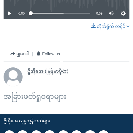
0:00
0:59
တိုက်ရိုက် လင့်ခ်
မျှဝေပါ
Follow us
ဗွီအိုအေ (မြန်မာပိုင်း)
အခြားဖတ်ရှုစရာများ
ဗွီအိုအေ လူမှုကွန်ယက်များ