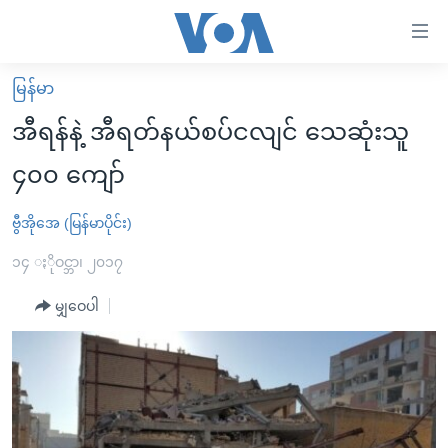
သုံး
ရ
လွယ်ကူ
မြန်မာ
မူလစာမျက်နှာ
စေ
အီရန်နဲ့ အီရတ်နယ်စပ်ငလျင် သေဆုံးသူ
မြန်မာ
သည့်
၄၀၀ ကျော်
ကမ္ဘာ့သတင်းများ
Link
ဗွီဒီယို
နိုင်ငံတကာ
ဗွီအိုအေ (မြန်မာပိုင်း)
များ
သတင်းလွတ်လပ်ခွင့်
အမေရိကန်
၁၄ ႏိုဝင္ဘာ၊ ၂၀၁၇
ပင်မ
ရပ်ဝန်းတခု လမ်းတခု အလွန်
တရုတ်
အကြောင်းအရာ
မျှဝေပါ
သို့
အင်္ဂလိပ်စာလေ့လာမယ်
အစ္စရေး-ပါလက်စတိုင်း
ကျော်
အပတ်စဉ်ကဏ္ဍများ
အမေရိကန်သုံးအီဒီယံ
ကြည့်
ရေဒီယိုနှင့်ရုပ်သံ အချက်အလက်များ
မကြေးမုံရဲ့ အင်္ဂလိပ်စာ
ရေဒီယို
ရန်
ပင်မ
ရေဒီယို/တီဗွီအစီအစဉ်
ရုပ်ရှင်ထဲက အင်္ဂလိပ်စာ
တီဗွီ