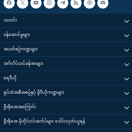
သတင်း
၀န်ဆောင်မှုများ
အပတ်စဉ်ကဏ္ဍများ
အင်္ဂလိပ်သင်ခန်းစာများ
ရေဒီယို
ရုပ်သံအစီအစဉ်နှင့် ဗွီဒီယိုကဏ္ဍများ
ဗွီအိုအေအကြောင်း
ဗွီအိုအေ မိုဘိုင်းလ်အက်ပ်များ ဒေါင်းလုတ်ယူရန်