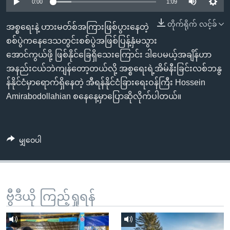
အ
0:00
1:09
သုတပဒေသာ အင်္ဂလိပ်စာ
ညွန်း
Learning English
တိုက်ရိုက် လင့်ခ်
အစ္စရေးနဲ့ ဟားမတ်စ်အကြားဖြစ်ပွားနေတဲ့
စာမျက်နှာ
စစ်ပွဲကနေဒေသတွင်းစစ်ပွဲအဖြစ်ပြန့်နှံမသွား
သို့
ဗွီအိုအေ လူမှုကွန်ယက်များ
အောင်ကွယ်ဖို့ ဖြစ်နိုင်ခြေရှိသေးကြောင်း ဒါပေမယ့်အချိန်ဟာ
ကျော်
အနည်းငယ်ဘဲကျန်တော့တယ်လို့ အစ္စရေးရဲ့အိမ်နီးခြင်းလစ်ဘနွ
ကြည့်
န်နိုင်ငံမှာရောက်ရှိနေတဲ့ အီရန်နိုင်ငံခြားရေးဝန်ကြီး Hossein
ရန်
ဘာသာစကားများ
Amirabodollahian စနေနေ့မှာပြောဆိုလိုက်ပါတယ်။
ရှာဖွေ
ရန်
နေရာ
မျှဝေပါ
သို့
ကျော်
ရန်
ဗွီဒီယို ကြည့်ရှုရန်