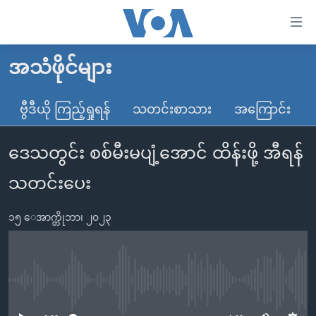
သုံး
ရ
လွယ်ကူ
အသံဖိုင်များ
မူလစာမျက်နှာ
စေ
မြန်မာ
ဗွီဒီယို ကြည့်ရှုရန်
သတင်းစာသား
အကြောင်း
သည့်
ကမ္ဘာ့သတင်းများ
Link
ဒေသတွင်း စစ်မီးမပျံ့အောင် ထိန်းဖို့ အီရန်
ဗွီဒီယို
နိုင်ငံတကာ
များ
သတင်းလွတ်လပ်ခွင့်
အမေရိကန်
သတင်းပေး
ပင်မ
ရပ်ဝန်းတခု လမ်းတခု အလွန်
တရုတ်
အကြောင်းအရာ
၁၅ ေအာက္တိုဘာ၊ ၂၀၂၃
သို့
အင်္ဂလိပ်စာလေ့လာမယ်
အစ္စရေး-ပါလက်စတိုင်း
ကျော်
အပတ်စဉ်ကဏ္ဍများ
အမေရိကန်သုံးအီဒီယံ
ကြည့်
ရေဒီယိုနှင့်ရုပ်သံ အချက်အလက်များ
မကြေးမုံရဲ့ အင်္ဂလိပ်စာ
ရေဒီယို
ရန်
No media source currently available
ပင်မ
ရေဒီယို/တီဗွီအစီအစဉ်
ရုပ်ရှင်ထဲက အင်္ဂလိပ်စာ
တီဗွီ