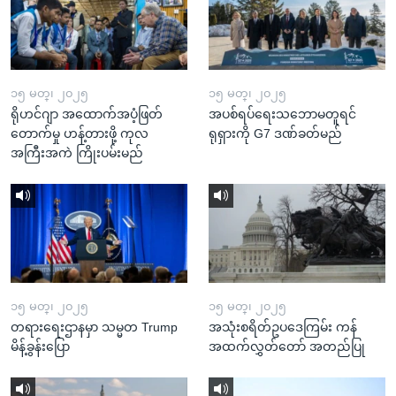
၁၅ မတ္၊ ၂၀၂၅
၁၅ မတ္၊ ၂၀၂၅
ရိုဟင်ဂျာ အထောက်အပံ့ဖြတ်
အပစ်ရပ်ရေးသဘောမတူရင်
တောက်မှု ဟန့်တားဖို့ ကုလ
ရုရှားကို G7 ဒဏ်ခတ်မည်
အကြီးအကဲ ကြိုးပမ်းမည်
၁၅ မတ္၊ ၂၀၂၅
၁၅ မတ္၊ ၂၀၂၅
တရားရေးဌာနမှာ သမ္မတ Trump
အသုံးစရိတ်ဥပဒေကြမ်း ကန်
မိန့်ခွန်းပြော
အထက်လွှတ်တော် အတည်ပြု