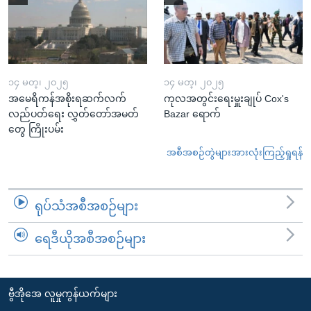
၁၄ မတ္၊ ၂၀၂၅
၁၄ မတ္၊ ၂၀၂၅
အမေရိကန်အစိုးရဆက်လက်
ကုလအတွင်းရေးမှူးချုပ် Cox's
လည်ပတ်ရေး လွှတ်တော်အမတ်
Bazar ရောက်
တွေ ကြိုးပမ်း
အစီအစဉ်တွဲများအားလုံးကြည့်ရှုရန်
ရုပ်သံအစီအစဉ်များ
ရေဒီယိုအစီအစဉ်များ
ဗွီအိုအေ လူမှုကွန်ယက်များ