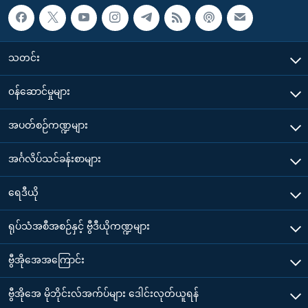
သတင်း
၀န်ဆောင်မှုများ
အပတ်စဉ်ကဏ္ဍများ
အင်္ဂလိပ်သင်ခန်းစာများ
ရေဒီယို
ရုပ်သံအစီအစဉ်နှင့် ဗွီဒီယိုကဏ္ဍများ
ဗွီအိုအေအကြောင်း
ဗွီအိုအေ မိုဘိုင်းလ်အက်ပ်များ ဒေါင်းလုတ်ယူရန်