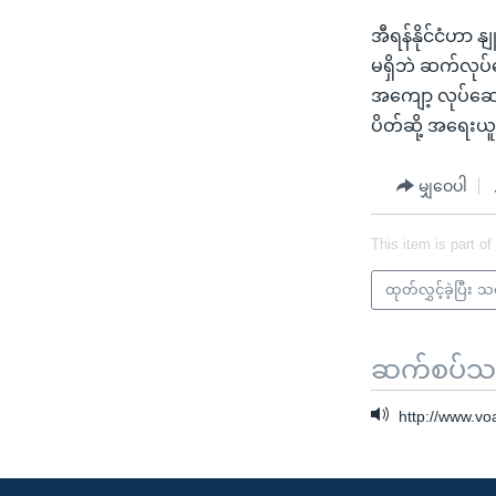
အီရန်နိုင်ငံဟာ 
မရှိဘဲ ဆက်လုပ
အကျော့ လုပ်ဆောင
ပိတ်ဆို့ အရေး
မျှဝေပါ
This item is part of
ထုတ်လွှင့်ခဲ့ပြီး 
ဆက်စပ်သတင
http://www.v