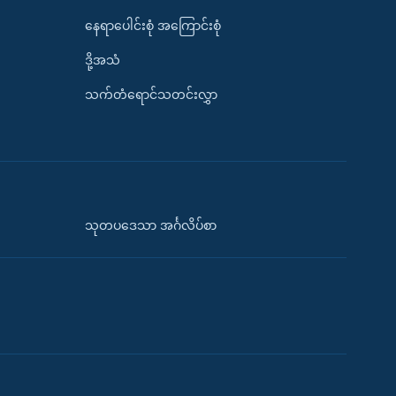
နေရာပေါင်းစုံ အကြောင်းစုံ
ဒို့အသံ
သက်တံရောင်သတင်းလွှာ
သုတပဒေသာ အင်္ဂလိပ်စာ