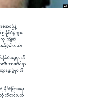
စီအစဉ်နဲ့
နိုင်ငံနဲ့ ဂျာမ
စကို ကြိုဆို
ာဆိုခဲ့ပါတယ်။
ိုင်ငံတွေမှာ အီ
ျူကလီးယားဆိုင်ရာ
းနွေးပွဲမှာ အီ
့ နိုင်ငံခြားရေး
့တဲ့ သီတင်းပတ်