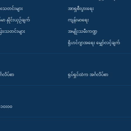
ားသတင်းများ
အာရှစီးပွားရေး
်မာ နှိုင်းယှဉ်ချက်
ကျန်းမာရေး
ပြားသတင်းများ
အမျိုးသမီးကဏ္ဍ
ရိုဟင်ဂျာအရေး မျှော်လင့်ချက်
်္ဂလိပ်စာ
ရုပ်ရှင်ထဲက အင်္ဂလိပ်စာ
၀-၁၀း၀၀