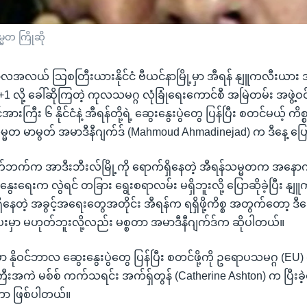
္မတ ကြိုဆို
ာလအလယ် သြစတြီးယားနိုင်ငံ ဗီယင်နာမြို့မှာ အီရန် နျူကလီးယား အ
လို့ ခေါ်ဆိုကြတဲ့ ကုလသမဂ္ဂ လုံခြုံရေးကောင်စီ အမြဲတမ်း အဖွဲ့ဝင် ၅ 
်အားကြီး ၆ နိုင်ငံနဲ့ အီရန်တို့ရဲ့ ဆွေးနွေးပွဲတွေ ပြန်ပြီး စတင်မယ့် ကိစ္
မ္မတ မာမွတ် အမာဒီနီဂျက်ဒ် (Mahmoud Ahmadinejad) က ဒီနေ့ ပြေ
ောက်ဘက်က အာဒီးဘီးလ်မြို့ကို ရောက်ရှိနေတဲ့ အီရန်သမ္မတက အနောက်န
ေးနွေးရေးက လွဲရင် တခြား ရွေးစရာလမ်း မရှိဘူးလို့ ပြောဆိုခဲ့ပြီး န
ိနေတဲ့ အခွင့်အရေးတွေအတိုင်း အီရန်က ရရှိဖို့ကိစ္စ အတွက်တော့ ဒီဆွေ
းမှာ မဟုတ်ဘူးလို့လည်း မစ္စတာ အမာဒီနီဂျက်ဒ်က ဆိုပါတယ်။
ာ နိုဝင်ဘာလ ဆွေးနွေးပွဲတွေ ပြန်ပြီး စတင်ဖို့ကို ဥရောပသမဂ္ဂ (EU) ရဲ
ီးအကဲ မစ်စ် ကက်သရင်း အက်ရှ်တွန် (Catherine Ashton) က ပြီးခဲ
တာ ဖြစ်ပါတယ်။