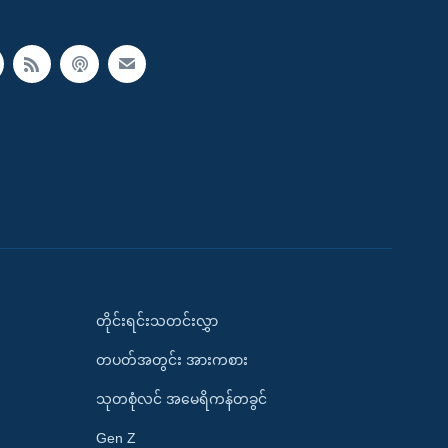
တိုင်းရင်းသတင်းလွှာ
တပတ်အတွင်း အားကစား
သုတစုံလင် အမေရိကန်တခွင်
Gen Z