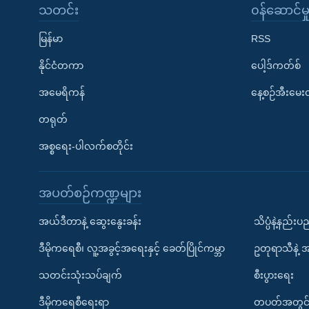
သတင်း
၀န်ဆောင်မှ
မြန်မာ
RSS
နိုင်ငံတကာ
ပေါ့ဒ်ကတ်စ်
အမေရိကန်
နေ့စဉ်အီးမေ
တရုတ်
အစ္စရေး-ပါလက်စတိုင်း
အပတ်စဉ်ကဏ္ဍများ
အယ်ဒီတာနဲ့ ဆွေးနွေးခန်း
သိပ္ပံနဲ့နည်း
ဒီမိုကရေစီ၊ လူ့အခွင့်အရေးနှင့် ခေတ်ပြိုင်ကမ္ဘာ
ဥတုရာသီနဲ့ 
သတင်းသုံးသပ်ချက်
စီးပွားရေး
ဒီမိုကရေစီရေးရာ
တပတ်အတွင်