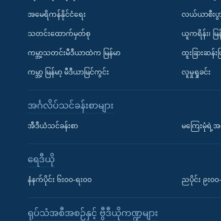
အမေရိကန်နိုင်ငံရေး
လယ်ယာစီးပွ
သတင်းထောက်မှတ်စု
ယူကရိန်း၊ မြန
ကမ္ဘာ့သတင်းမီဒီယာထဲက မြန်မာ
ထူးခြားဆန်း
ကမ္ဘာ့ မြန်မာ့ မီဒီယာမြင်ကွင်း
လူမှုရှုခင်း
အင်္ဂလိပ်သင်ခန်းစာများ
အီဒီယံသင်ခန်းစာ
မကြေးမုံရဲ့အင
ရေဒီယို
နံနက်ပိုင်း ၆း၀၀-ရး၀၀
ညပိုင်း ၉း၀
ရုပ်သံအစီအစဉ်နှင့် ဗွီဒီယိုကဏ္ဍများ