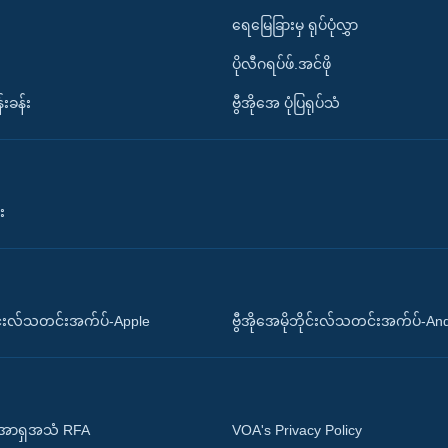
ရေမြေခြားမှ ရုပ်ပုံလွှာ
ပိုလီဂရပ်ဖ်.အင်ဖို
်းခန်း
ဗွီအိုအေ ပုံပြရုပ်သံ
း
ိုင်းလ်သတင်းအက်ပ်-Apple
ဗွီအိုအေမိုဘိုင်းလ်သတင်းအက်ပ်-An
 အာရှအသံ RFA
VOA's Privacy Policy