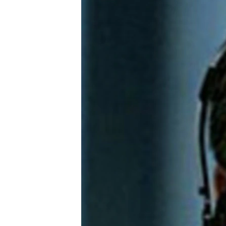
သုတပဒေသာ အင်္ဂလိပ်စာ
အ
ညွန်း
စာမျက်နှာ
သို့
ကျော်
ကြည့်
ရန်
ရှာဖွေ
ရန်
နေရာ
သို့
ကျော်
ရန်