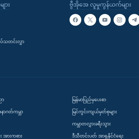
ုများ
ဗွီအိုအေ လူမှုကွန်ယက်များ
းလ်သတင်းလွှာ
ပညာ
မြန်မာပြည်မှပေးစာ
အနာဂတ်ကမ္ဘာ
မြင်ကွင်းကျယ်မှတ်စုများ
ကမ္ဘာတလွှားခရီးသွား
း အားကစား
ဒီသီတင်းပတ် အာရှနိုင်ငံရေး