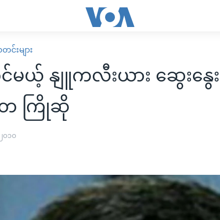
း သတင်းများ
င်မယ့် နျူကလီးယား ဆွေးနွေးပ
တ ကြိုဆို
 ၂၀၁၀