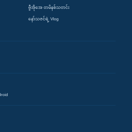
ဗွီအိုအေ တမိနစ်သတင်း
နော်သဇင်ရဲ့ Vlog
droid