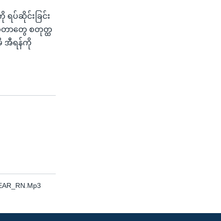
ရပ်ဆိုင်းခြင်း
်တာတွေ စတုတ္ထ
 အီရန်ကို
LEAR_RN.Mp3