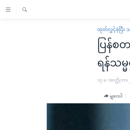
သုံး
ရ
ရှာဖွေ
လွယ်ကူ
မူလစာမျက်နှာ
ထုတ်လွှင့်ခဲ့ပြီ
ရ
စေ
မြန်မာ
လာ
ပြန်စတ
သည့်
ဒ်
ကမ္ဘာ့သတင်းများ
Link
ဗွီဒီယို
နိုင်ငံတကာ
ရန်သမ္မ
များ
သတင်းလွတ်လပ်ခွင့်
အမေရိကန်
ပင်မ
ရပ်ဝန်းတခု လမ်းတခု အလွန်
တရုတ်
၁၇ ေအာက္တိုဘာ၊
အကြောင်းအရာ
အင်္ဂလိပ်စာလေ့လာမယ်
အစ္စရေး-ပါလက်စတိုင်း
သို့
မျှဝေပါ
အပတ်စဉ်ကဏ္ဍများ
အမေရိကန်သုံးအီဒီယံ
ကျော်
ကြည့်
ရေဒီယိုနှင့်ရုပ်သံ အချက်အလက်များ
မကြေးမုံရဲ့ အင်္ဂလိပ်စာ
ရေဒီယို
ရန်
ရေဒီယို/တီဗွီအစီအစဉ်
ရုပ်ရှင်ထဲက အင်္ဂလိပ်စာ
တီဗွီ
ပင်မ