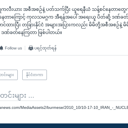
နျူကလီးယား အစီအစဉ်နဲ့ ပတ်သက်ပြီး ယူရေနီယံ သန့်စင်နေတာတွေကို 
်နေတာကြောင့် ကုလသမဂ္ဂက အီရန်အပေါ် အရေးယူ ပိတ်ဆို့ ဒဏ်ခတ
်ထားပြီး တခြားနိုင်ငံ အများအပြားကလည်း မိမိတို့အစီအစဉ်နဲ့ မိမိ
ယူ ဒဏ်ခတ်နေကြတာ ဖြစ်ပါတယ်။
Follow us
ပရင့်ထုတ်ရန်
သတင်းများ
နိုင်ငံတကာ
်းများ ...
oanews.com/MediaAssets2/burmese/2010_10/10-17-10_IRAN_-_NUC