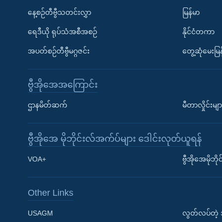
နေ့စဉ်တီဗွီသတင်းလွှာ
မြန်မာ
ရေဒီယို ရုပ်သံအစီအစဉ်
နိုင်ငံတကာ
အပတ်စဉ်တီဗွီမဂ္ဂဇင်း
တွေ့ဆုံမေးမြန
ဗွီအိုအေအကြောင်း
ဌာနမိတ်ဆက်
မီတာလှိုင်းမျာ
ဗွီအိုအေ မိုဘိုင်းလ်အက်ပ်များ ဒေါင်းလုတ်ယူရန်
Learning English
VOA+
ဗွီအိုအေမိုဘ
ဗွီအိုအေ လူမှုကွန်ယက်များ
Other Links
USAGM
လွတ်လပ်တဲ့