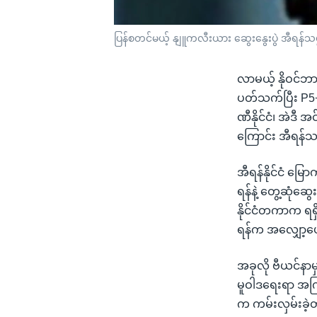
ပြန်စတင်မယ့် နျူကလီးယား ဆွေးနွေးပွဲ အီရန်သမ
လာမယ့် နိုဝင်ဘ
ပတ်သက်ပြီး P5+1 
ဏီနိုင်ငံ၊ အဲဒီ အင
ကြောင်း အီရန်သ
အီရန်နိုင်ငံ မြ
ရန်နဲ့ တွေ့ဆုံဆွ
နိုင်ငံတကာက ရရှ
ရန်က အလျှော့ပေ
အခုလို ဗီယင်နာမှ
မူဝါဒရေးရာ အကြ
က ကမ်းလှမ်းခဲ့