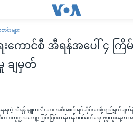
း သတင်းများ
ရေးကောင်စီ အီရန်အပေါ် ၄ ကြိမ
မှု ချမှတ်
ရတဲ့ အီရန် နျူကလီးယား အစီအစဉ် ရပ်ဆိုင်းစေဖို့ ရည်ရွယ်ချက်န
်စီက စတုတ္ထအကျော့ ပြင်းပြင်းထန်ထန် ဒဏ်ခတ်ရေး ဗုဒ္ဓဟူးနေ့က 