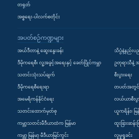
တရုတ်
အစ္စရေး-ပါလက်စတိုင်း
အပတ်စဉ်ကဏ္ဍများ
အယ်ဒီတာနဲ့ ဆွေးနွေးခန်း
သိပ္ပံနဲ့နည်း
ဒီမိုကရေစီ၊ လူ့အခွင့်အရေးနှင့် ခေတ်ပြိုင်ကမ္ဘာ
ဥတုရာသီနဲ့ 
သတင်းသုံးသပ်ချက်
စီးပွားရေး
ဒီမိုကရေစီရေးရာ
တပတ်အတွင်
အမေရိကန်နိုင်ငံရေး
လယ်ယာစီးပွ
သတင်းထောက်မှတ်စု
ယူကရိန်း၊ မြန
ကမ္ဘာ့သတင်းမီဒီယာထဲက မြန်မာ
ထူးခြားဆန်း
ကမ္ဘာ့ မြန်မာ့ မီဒီယာမြင်ကွင်း
လူမှုရှုခင်း