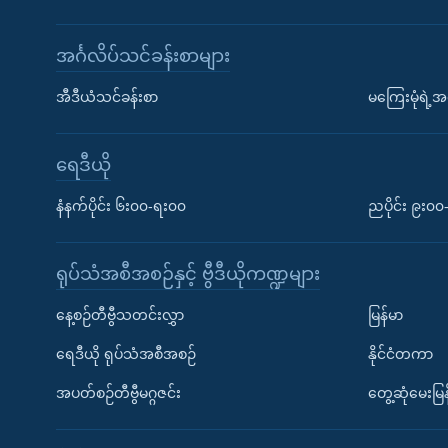
အင်္ဂလိပ်သင်ခန်းစာများ
အီဒီယံသင်ခန်းစာ
မကြေးမုံရဲ့အင
ရေဒီယို
နံနက်ပိုင်း ၆း၀၀-ရး၀၀
ညပိုင်း ၉း၀
ရုပ်သံအစီအစဉ်နှင့် ဗွီဒီယိုကဏ္ဍများ
နေ့စဉ်တီဗွီသတင်းလွှာ
မြန်မာ
ရေဒီယို ရုပ်သံအစီအစဉ်
နိုင်ငံတကာ
အပတ်စဉ်တီဗွီမဂ္ဂဇင်း
တွေ့ဆုံမေးမြန