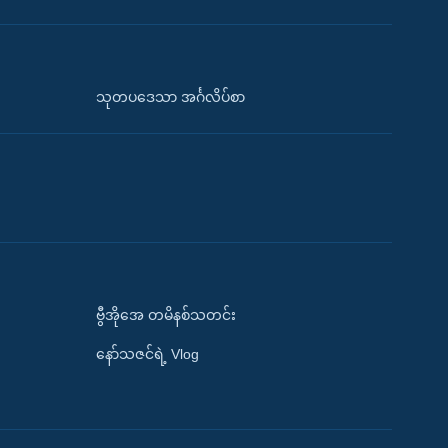
သုတပဒေသာ အင်္ဂလိပ်စာ
ဗွီအိုအေ တမိနစ်သတင်း
နော်သဇင်ရဲ့ Vlog