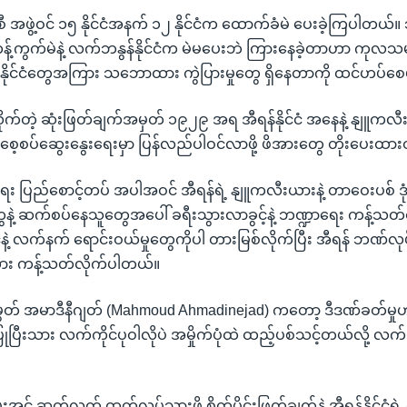
စီ အဖွဲ့ဝင် ၁၅ နိုင်ငံအနက် ၁၂ နိုင်ငံက ထောက်ခံမဲ ပေးခဲ့ကြပါတယ်။ 
န့်ကွက်မဲနဲ့ လက်ဘနွန်နိုင်ငံက မဲမပေးဘဲ ကြားနေခဲ့တာဟာ ကုလသမဂ္
င် နိုင်ငံတွေအကြား သဘောထား ကွဲပြားမှုတွေ ရှိနေတာကို ထင်ဟပ်
်တဲ့ ဆုံးဖြတ်ချက်အမှတ် ၁၉၂၉ အရ အီရန်နိုင်ငံ အနေနဲ့ နျူကလီး
ီး စေ့စပ်ဆွေးနွေးရေးမှာ ပြန်လည်ပါဝင်လာဖို့ ဖိအားတွေ တိုးပေးထ
ရေး ပြည်စောင့်တပ် အပါအဝင် အီရန်ရဲ့ နျူကလီးယားနဲ့ တာဝေးပစ် 
နဲ့ ဆက်စပ်နေသူတွေအပေါ် ခရီးသွားလာခွင့်နဲ့ ဘဏ္ဍာရေး ကန့်သတ
ငံနဲ့ လက်နက် ရောင်းဝယ်မှုတွေကိုပါ တားမြစ်လိုက်ပြီး အီရန် ဘဏ်လုပ
ား ကန့်သတ်လိုက်ပါတယ်။
ွတ် အမာဒီနီဂျတ် (Mahmoud Ahmadinejad) ကတော့ ဒီဒဏ်ခတ်မှုဟ
ြုပြီးသား လက်ကိုင်ပုဝါလိုပဲ အမှိုက်ပုံထဲ ထည့်ပစ်သင့်တယ်လို့ လက
အင် ဆက်လက် ထုတ်လုပ်သွားဖို့ စိတ်ပိုင်းဖြတ်ချက်နဲ့ အီရန်နိုင်ငံရဲ