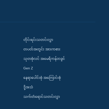
တိုင်းရင်းသတင်းလွှာ
တပတ်အတွင်း အားကစား
သုတစုံလင် အမေရိကန်တခွင်
Gen Z
နေရာပေါင်းစုံ အကြောင်းစုံ
ဒို့အသံ
သက်တံရောင်သတင်းလွှာ