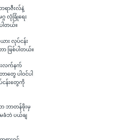
ဘရာဇီးလ်နဲ့
ဂ လုံခြုံရေး
စေပါတယ်။
ယား လုပ်ငန်း
ားတာ ဖြစ်ပါတယ်။
ဒုံးလက်နက်
်တာတွေ ပါဝင်ပါ
်ငန်းတွေကို
ာ ဘာတန်ဖိုးမှ
်မခံဘဲ ပယ်ချ
့ တရားဝင်