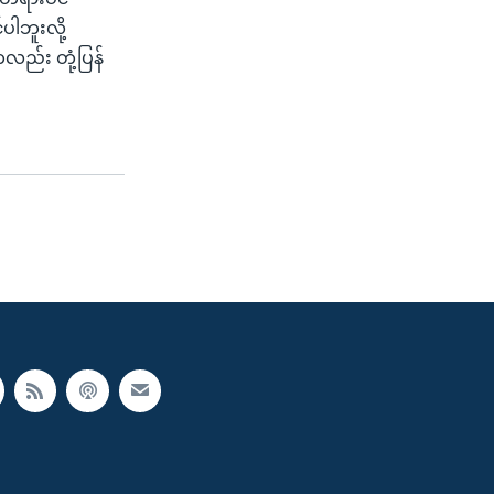
ပါဘူးလို့
ည်း တုံ့ပြန်