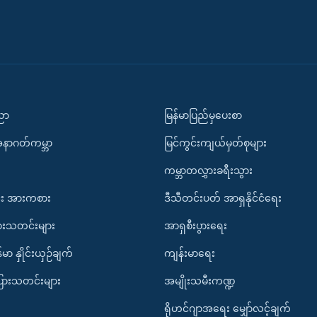
ပညာ
မြန်မာပြည်မှပေးစာ
အနာဂတ်ကမ္ဘာ
မြင်ကွင်းကျယ်မှတ်စုများ
ကမ္ဘာတလွှားခရီးသွား
း အားကစား
ဒီသီတင်းပတ် အာရှနိုင်ငံရေး
ားသတင်းများ
အာရှစီးပွားရေး
်မာ နှိုင်းယှဉ်ချက်
ကျန်းမာရေး
ပြားသတင်းများ
အမျိုးသမီးကဏ္ဍ
ရိုဟင်ဂျာအရေး မျှော်လင့်ချက်