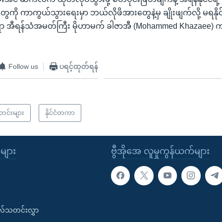
တွေကို ကာကွယ်သွားရေးမှာ ဘယ်လိုဖိအားတွေနဲ့မှ ချိုးဖျက်လို့ မရနိုင်
ရာ အီရန်သံအမတ်ကြီး မိုဟာမက် ခါဇာအီ (Mohammed Khazaee) ကလ
Follow us
ပရင့်ထုတ်ရန်
သတင်းများ
နိုင်ငံတကာ
ုများ
ဗွီအိုအေ လူမှုကွန်ယက်များ
းလ်သတင်းလွှာ