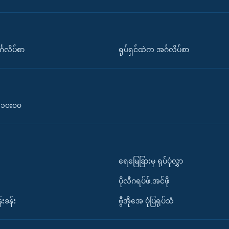
်္ဂလိပ်စာ
ရုပ်ရှင်ထဲက အင်္ဂလိပ်စာ
၀-၁၀း၀၀
ရေမြေခြားမှ ရုပ်ပုံလွှာ
ပိုလီဂရပ်ဖ်.အင်ဖို
်းခန်း
ဗွီအိုအေ ပုံပြရုပ်သံ