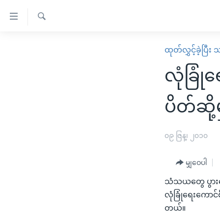
သုံး
ရ
ရှာဖွေ
လွယ်ကူ
မူလစာမျက်နှာ
ထုတ်လွှင့်ခဲ့ပြီ
ရ
စေ
မြန်မာ
လာ
လုံခြုံ
သည့်
ဒ်
ကမ္ဘာ့သတင်းများ
Link
ဗွီဒီယို
နိုင်ငံတကာ
ပိတ်ဆို့
များ
သတင်းလွတ်လပ်ခွင့်
အမေရိကန်
ပင်မ
ရပ်ဝန်းတခု လမ်းတခု အလွန်
တရုတ်
၀၉ ဇြန္၊ ၂၀၁၀
အကြောင်းအရာ
အင်္ဂလိပ်စာလေ့လာမယ်
အစ္စရေး-ပါလက်စတိုင်း
သို့
မျှဝေပါ
အပတ်စဉ်ကဏ္ဍများ
အမေရိကန်သုံးအီဒီယံ
ကျော်
သံသယတွေ ပွားနေ
ကြည့်
ရေဒီယိုနှင့်ရုပ်သံ အချက်အလက်များ
မကြေးမုံရဲ့ အင်္ဂလိပ်စာ
ရေဒီယို
လုံခြုံရေးကောင
ရန်
ရေဒီယို/တီဗွီအစီအစဉ်
ရုပ်ရှင်ထဲက အင်္ဂလိပ်စာ
တီဗွီ
တယ်။
ပင်မ