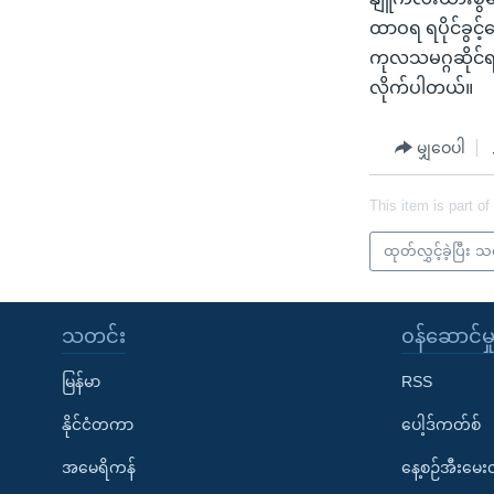
ထာဝရ ရပိုင်ခွင့်
ကုလသမဂ္ဂဆိုင်
လိုက်ပါတယ်။
မျှဝေပါ
This item is part of
ထုတ်လွှင့်ခဲ့ပြီး 
သတင်း
၀န်ဆောင်မှ
မြန်မာ
RSS
နိုင်ငံတကာ
ပေါ့ဒ်ကတ်စ်
အမေရိကန်
နေ့စဉ်အီးမေ