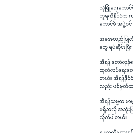
သုတပဒေသာ အင်္ဂလိပ်စာ
အ
လုံခြုံရေးကောင်
ညွန်း
တူရကီနိုင်ငံက က
စာမျက်နှာ
ကောင်စီ အဖွဲ့ဝ
သို့
ကျော်
အခုအတည်ပြုလိုက
ကြည့်
တွေ ရပ်ဆိုင်းပြ
ရန်
ရှာဖွေ
အီရန် တော်လှန်
ရန်
ထုတ်လုပ်ရေးတွေ
နေရာ
တယ်။ အီရန်နိုင်
သို့
လည်း ပစ်မှတ်ထ
ကျော်
ရန်
အီရန်သမ္မတ မာမ
မရှိသလို အသုံးပ
လိုက်ပါတယ်။
နျူကလီးယားစွမ်း