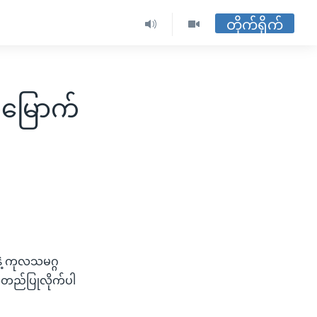
တိုက်ရိုက်
်မြောက်
ဲ့ ကုလသမဂ္ဂ
အတည်ပြုလိုက်ပါ