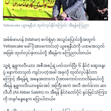
အ
သုတပဒေသာ အင်္ဂလိပ်စာ
ညွန်း
Learning English
စာမျက်နှာ
သို့
ဗွီအိုအေ လူမှုကွန်ယက်များ
Yellowcake ယူရေနီယံ ထုတ်လုပ်နိုင်ကြောင်း အီရန်ကြေညာ
ကျော်
ကြည့်
အစ်စ်ဖာဟန် (Isfahan) စက်ရုံမှာ အသွင်ပြောင်းဖို့အတွက်
ရန်
ဘာသာစကားများ
Yellowcake ခေါ် ပိုအားကောင်းတဲ့ ယူရေနီယံကို ပထမအသုတ်
ရှာဖွေ
အဖြစ် ထုတ်လုပ်ခဲ့တယ်လို့ အီရန်က ကြေညာပါတယ်။
ရန်
နေရာ
သူ့ရဲ့ နျူကလီးယား အစီအစဉ်နဲ့ ပတ်သက်ပြီး ၆ နိုင်ငံ ဆွေးနွေး
သို့
ပွဲ နောက်တသုတ် ကျင်းပတဲ့အခါ အခုလို ထုတ်လုပ်နိုင်တာ
ကျော်
ကြောင့် အီရန်ရဲ့ အနေအထားက ပိုအားကောင်းလာလိမ့်မယ်လို့
ရန်
အီရန် နျူကလီးယားစွမ်းအင် အကြီးအကဲ အလီ အက်ခ်ဘာ ဆာ
လီဟီ (Ali Akbar Salehi) က အီရန် နိုင်ငံတော်ပိုင် ရုပ်မြင်သံကြား
ကို တနင်္ဂနွေနေ့က ပြောပါတယ်။