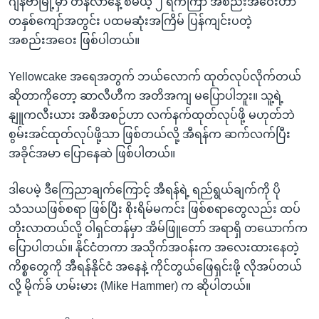
ဂျနီဗာမြို့မှာ တနင်္လာနေ့ စမယ့် ၂ ရက်ကြာ အစည်းအဝေးဟာ
တနှစ်ကျော်အတွင်း ပထမဆုံးအကြိမ် ပြန်ကျင်းပတဲ့
အစည်းအဝေး ဖြစ်ပါတယ်။
Yellowcake အရေအတွက် ဘယ်လောက် ထုတ်လုပ်လိုက်တယ်
ဆိုတာကိုတော့ ဆာလီဟီက အတိအကျ မပြောပါဘူး။ သူ့ရဲ့
နျူကလီးယား အစီအစဉ်ဟာ လက်နက်ထုတ်လုပ်ဖို့ မဟုတ်ဘဲ
စွမ်းအင်ထုတ်လုပ်ဖို့သာ ဖြစ်တယ်လို့ အီရန်က ဆက်လက်ပြီး
အခိုင်အမာ ပြောနေဆဲ ဖြစ်ပါတယ်။
ဒါပေမဲ့ ဒီကြေညာချက်ကြောင့် အီရန်ရဲ့ ရည်ရွယ်ချက်ကို ပို
သံသယဖြစ်စရာ ဖြစ်ပြီး စိုးရိမ်မကင်း ဖြစ်စရာတွေလည်း ထပ်
တိုးလာတယ်လို့ ဝါရှင်တန်မှာ အိမ်ဖြူတော် အရာရှိ တယောက်က
ပြောပါတယ်။ နိုင်ငံတကာ အသိုက်အဝန်းက အလေးထားနေတဲ့
ကိစ္စတွေကို အီရန်နိုင်ငံ အနေနဲ့ ကိုင်တွယ်ဖြေရှင်းဖို့ လိုအပ်တယ်
လို့ မိုက်ခ် ဟမ်းမား (Mike Hammer) က ဆိုပါတယ်။