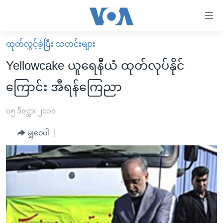
သုံး
ရ
လွယ်ကူ
ထုတ်လွှင့်ခဲ့ပြီး သတင်းများ
မူလစာမျက်နှာ
စေ
Yellowcake ယူရေနီယံ ထုတ်လုပ်နိုင်
မြန်မာ
သည့်
ကြောင်း အီရန်ကြေညာ
ကမ္ဘာ့သတင်းများ
Link
ဗွီဒီယို
နိုင်ငံတကာ
၀၅ ဒီဇင္ဘာ၊ ၂၀၁၀
များ
သတင်းလွတ်လပ်ခွင့်
အမေရိကန်
ပင်မ
မျှဝေပါ
ရပ်ဝန်းတခု လမ်းတခု အလွန်
တရုတ်
အကြောင်းအရာ
သို့
အင်္ဂလိပ်စာလေ့လာမယ်
အစ္စရေး-ပါလက်စတိုင်း
ကျော်
အပတ်စဉ်ကဏ္ဍများ
အမေရိကန်သုံးအီဒီယံ
ကြည့်
ရေဒီယိုနှင့်ရုပ်သံ အချက်အလက်များ
မကြေးမုံရဲ့ အင်္ဂလိပ်စာ
ရေဒီယို
ရန်
ပင်မ
ရေဒီယို/တီဗွီအစီအစဉ်
ရုပ်ရှင်ထဲက အင်္ဂလိပ်စာ
တီဗွီ