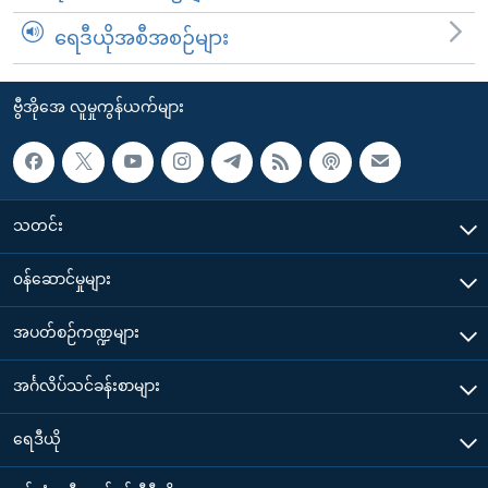
ရေဒီယိုအစီအစဉ်များ
ဗွီအိုအေ လူမှုကွန်ယက်များ
သတင်း
၀န်ဆောင်မှုများ
အပတ်စဉ်ကဏ္ဍများ
အင်္ဂလိပ်သင်ခန်းစာများ
ရေဒီယို