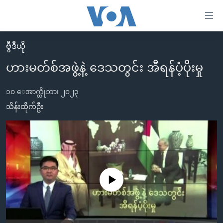
သုံး
ရ
လွယ်ကူ
ဗွီဒီယို
မူလစာမျက်နှာ
စေ
ဟားမတ်စ်အဖွဲ့နဲ့ ဒေသတွင်း အီရန်ပံ့ပိုးမှု
မြန်မာ
သည့်
ကမ္ဘာ့သတင်းများ
၁၀ ေအာက္တိုဘာ၊ ၂၀၂၃
Link
ဗွီဒီယို
နိုင်ငံတကာ
သိန်းထိုက်ဦး
များ
သတင်းလွတ်လပ်ခွင့်
အမေရိကန်
ပင်မ
ရပ်ဝန်းတခု လမ်းတခု အလွန်
တရုတ်
အကြောင်းအရာ
သို့
အင်္ဂလိပ်စာလေ့လာမယ်
အစ္စရေး-ပါလက်စတိုင်း
ကျော်
အပတ်စဉ်ကဏ္ဍများ
အမေရိကန်သုံးအီဒီယံ
No media source currently available
ကြည့်
ရေဒီယိုနှင့်ရုပ်သံ အချက်အလက်များ
မကြေးမုံရဲ့ အင်္ဂလိပ်စာ
ရေဒီယို
ရန်
ပင်မ
ရေဒီယို/တီဗွီအစီအစဉ်
ရုပ်ရှင်ထဲက အင်္ဂလိပ်စာ
တီဗွီ