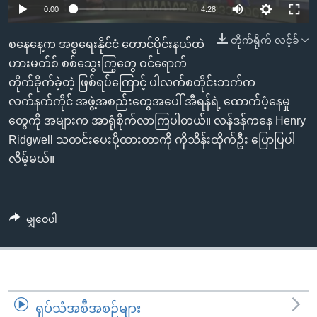
အ
0:00
4:28
သုတပဒေသာ အင်္ဂလိပ်စာ
ညွန်း
Learning English
တိုက်ရိုက် လင့်ခ်
စာမျက်နှာ
စနေနေ့က အစ္စရေးနိုင်ငံ တောင်ပိုင်းနယ်ထဲ
သို့
ဗွီအိုအေ လူမှုကွန်ယက်များ
ဟားမတ်စ် စစ်သွေးကြွတွေ ဝင်ရောက်
ကျော်
တိုက်ခိုက်ခဲ့တဲ့ ဖြစ်ရပ်ကြောင့် ပါလက်စတိုင်းဘက်က
ကြည့်
လက်နက်ကိုင် အဖွဲ့အစည်းတွေအပေါ် အီရန်ရဲ့ ထောက်ပံ့နေမှု
ရန်
တွေကို အများက အာရုံစိုက်လာကြပါတယ်။ လန်ဒန်ကနေ Henry
ဘာသာစကားများ
ရှာဖွေ
Ridgwell သတင်းပေးပို့ထားတာကို ကိုသိန်းထိုက်ဦး ပြောပြပါ
ရန်
လိမ့်မယ်။
နေရာ
သို့
ကျော်
မျှဝေပါ
ရန်
ရုပ်သံအစီအစဉ်များ