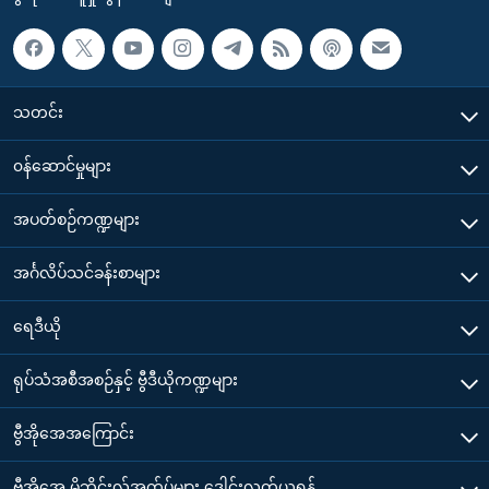
သတင်း
၀န်ဆောင်မှုများ
အပတ်စဉ်ကဏ္ဍများ
အင်္ဂလိပ်သင်ခန်းစာများ
ရေဒီယို
ရုပ်သံအစီအစဉ်နှင့် ဗွီဒီယိုကဏ္ဍများ
ဗွီအိုအေအကြောင်း
ဗွီအိုအေ မိုဘိုင်းလ်အက်ပ်များ ဒေါင်းလုတ်ယူရန်