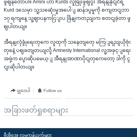
ဖွဈနတောပါ။ Amini ဟာ Kurds လူမြိုးဖွဈပွီး အီရနျနိုငျငံရဲ့
Kurd ဒသေမှာ သူ့သဆေုံးမှုအပေါျ ဆန်ဒပွမှုကို စကျတငျဘာ
၁၇ ရကျနေ့ သူ့ဈာပနကငြျးပ ခြိနျကတညျးက စတငျခဲ့တာ ဖွ
ဈပါတယျ။
အီရနျလုံခွုံရေးတှကေ လူထုကို သနေတျတှေ မကြျရညျယိုဗုံး
တှနေဲ့ ပဈခတျတယျလို့ Amnesty International လူ့အခှင့ျရေး
အဖှဲ့က ပွောဆိုပမေယ့ျ အီရနျအာဏာပိုငျတှကေတော့ ဒါကို ငွ
ငျးဆိုပါတယျ။
မျှဝေပါ
Follow us
အခြားဖတ်ရှုစရာများ
ဗွီအိုအေ လူမှုကွန်ယက်များ