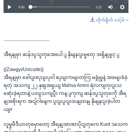
0:00
1:12
တိုက်ရိုက် လင့်ခ်
.......................................
အီရနျမှာ ဆန်ဒပွသူတှအေပေါျ နှိမျနငျးမှုတှေ အရှိနျမွှင့ျ
{{Zawgyi/Unicode}}
အီရနျမှာ ခေါငျးစညျးပုဝါ စညျးကမျးတကြ မခွုံမှုနဲ့ အဖမျးခံခဲ့
ရတဲ့ အသကျ ၂၂ နှဈအရှယျ Mahsa Amini ရဲလကျတှငျးသ
ဆေုံးခဲ့ရတာနဲ့ ပတျသကျပွီး ကန့ျကှကျ ဆန်ဒပွသူတှကေို အီရ
နျအစိုးရက အငျ်ဂါနေ့က ပွငျးပွငျးထနျထနျ နှိမျနငျးခဲ့ပါတ
ယျ။
လူမှုမီဒီယာတှမှောတော့ အီရနျအာဏာပိုငျတှကေ Kurd ဒသေက