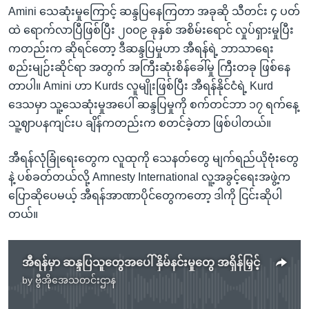
Amini သေဆုံးမှုကြောင့် ဆန္ဒပြနေကြတာ အခုဆို သီတင်း ၄ ပတ်
ထဲ ရောက်လာပြီဖြစ်ပြီး ၂၀၀၉ ခုနှစ် အစိမ်းရောင် လှုပ်ရှားမှုပြီး
ကတည်းက ဆိုရင်တော့ ဒီဆန္ဒပြမှုဟာ အီရန်ရဲ့ ဘာသာရေး
စည်းမျဉ်းဆိုင်ရာ အတွက် အကြီးဆုံးစိန်ခေါ်မှု ကြီးတခု ဖြစ်နေ
တာပါ။ Amini ဟာ Kurds လူမျိုးဖြစ်ပြီး အီရန်နိုင်ငံရဲ့ Kurd
ဒေသမှာ သူ့သေဆုံးမှုအပေါ် ဆန္ဒပြမှုကို စက်တင်ဘာ ၁၇ ရက်နေ့
သူ့ဈာပနကျင်းပ ချိန်ကတည်းက စတင်ခဲ့တာ ဖြစ်ပါတယ်။
အီရန်လုံခြုံရေးတွေက လူထုကို သေနတ်တွေ မျက်ရည်ယိုဗုံးတွေ
နဲ့ ပစ်ခတ်တယ်လို့ Amnesty International လူ့အခွင့်ရေးအဖွဲ့က
ပြောဆိုပေမယ့် အီရန်အာဏာပိုင်တွေကတော့ ဒါကို ငြင်းဆိုပါ
တယ်။
အီရန်မှာ ဆန္ဒပြသူတွေအပေါ် နှိမ်နင်းမှုတွေ အရှိန်မြှင့်
by
ဗွီအိုအေသတင်းဌာန
No media source currently available