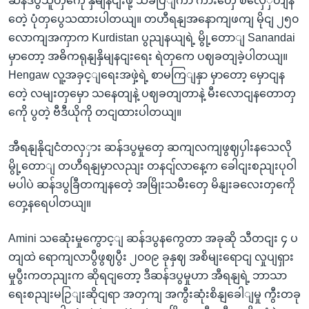
ဆန်ဒပွသူတှကေို နှိမျနငျးဖို့ သံခပြျကာ ကားတှေ စလှေှတျန
တေဲ့ ပုံတှပွေသထားပါတယျ။ တဟီရနျအနောကျဖကျ မိုငျ ၂၅၀
လောကျအကှာက Kurdistan ပွညျနယျရဲ့ မွို့တောျ Sanandai
မှာတော့ အဓိကရုနျနှိမျနငျးရေး ရဲတှကေ ပဈခတျခဲ့ပါတယျ။
Hengaw လူ့အခှင့ျရေးအဖှဲ့ရဲ့ စာမကြျနှာ မှာတော့ မှောငျန
တေဲ့ လမျးတှမှော သနေတျနဲ့ ပဈခတျတာနဲ့ မီးလောငျနတောတှ
ကေို ပွတဲ့ ဗီဒီယိုကို တငျထားပါတယျ။
အီရနျနိုငျငံတလှှား ဆန်ဒပွမှုတှေ ဆကျလကျဖွဈပှါးနသေလို
မွို့တောျ တဟီရနျမှာလညျး တနငျ်လာနေ့က ခေါငျးစညျးပုဝါ
မပါပဲ ဆန်ဒပွခြီတကျနတေဲ့ အမြိုးသမီးတှေ မိနျးခလေးတှကေို
တှေ့နရေပါတယျ။
Amini သဆေုံးမှုကွောင့ျ ဆန်ဒပွနကွေတာ အခုဆို သီတငျး ၄ ပ
တျထဲ ရောကျလာပွီဖွဈပွီး ၂၀၀၉ ခုနှဈ အစိမျးရောငျ လှုပျရှား
မှုပွီးကတညျးက ဆိုရငျတော့ ဒီဆန်ဒပွမှုဟာ အီရနျရဲ့ ဘာသာ
ရေးစညျးမဉြျးဆိုငျရာ အတှကျ အကွီးဆုံးစိနျခေါျမှု ကွီးတခု