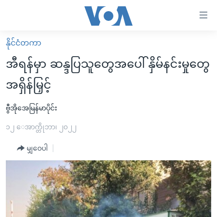
သုံး
ရ
လွယ်ကူ
နိုင်ငံတကာ
မူလစာမျက်နှာ
စေ
အီရန်မှာ ဆန္ဒပြသူတွေအပေါ် နှိမ်နင်းမှုတွေ
မြန်မာ
သည့်
အရှိန်မြှင့်
ကမ္ဘာ့သတင်းများ
Link
ဗွီဒီယို
နိုင်ငံတကာ
ဗွီအိုအေမြန်မာပိုင်း
များ
သတင်းလွတ်လပ်ခွင့်
အမေရိကန်
၁၂ ေအာက္တိုဘာ၊ ၂၀၂၂
ပင်မ
ရပ်ဝန်းတခု လမ်းတခု အလွန်
တရုတ်
အကြောင်းအရာ
မျှဝေပါ
သို့
အင်္ဂလိပ်စာလေ့လာမယ်
အစ္စရေး-ပါလက်စတိုင်း
ကျော်
အပတ်စဉ်ကဏ္ဍများ
အမေရိကန်သုံးအီဒီယံ
ကြည့်
ရေဒီယိုနှင့်ရုပ်သံ အချက်အလက်များ
မကြေးမုံရဲ့ အင်္ဂလိပ်စာ
ရေဒီယို
ရန်
ပင်မ
ရေဒီယို/တီဗွီအစီအစဉ်
ရုပ်ရှင်ထဲက အင်္ဂလိပ်စာ
တီဗွီ