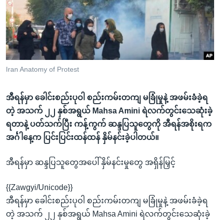
အ
သုတပဒေသာ အင်္ဂလိပ်စာ
ညွန်း
Learning English
စာမျက်နှာ
သို့
ဗွီအိုအေ လူမှုကွန်ယက်များ
ကျော်
ကြည့်
Iran Anatomy of Protest
ရန်
ဘာသာစကားများ
ရှာဖွေ
အီရန်မှာ ခေါင်းစည်းပုဝါ စည်းကမ်းတကျ မခြုံမှုနဲ့ အဖမ်းခံခဲ့ရ
ရန်
တဲ့ အသက် ၂၂ နှစ်အရွယ် Mahsa Amini ရဲလက်တွင်းသေဆုံးခဲ့
နေရာ
ရတာနဲ့ ပတ်သက်ပြီး ကန့်ကွက် ဆန္ဒပြသူတွေကို အီရန်အစိုးရက
သို့
အင်္ဂါနေ့က ပြင်းပြင်းထန်ထန် နှိမ်နင်းခဲ့ပါတယ်။
ကျော်
ရန်
အီရန်မှာ ဆန္ဒပြသူတွေအပေါ် နှိမ်နင်းမှုတွေ အရှိန်မြှင့်
{{Zawgyi/Unicode}}
အီရန်မှာ ခေါင်းစည်းပုဝါ စည်းကမ်းတကျ မခြုံမှုနဲ့ အဖမ်းခံခဲ့ရ
တဲ့ အသက် ၂၂ နှစ်အရွယ် Mahsa Amini ရဲလက်တွင်းသေဆုံးခဲ့