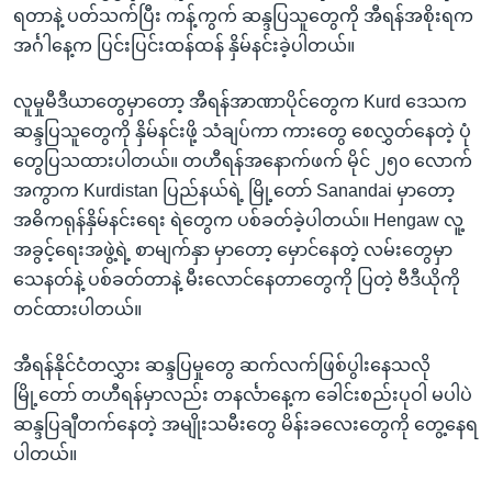
ရတာနဲ့ ပတ်သက်ပြီး ကန့်ကွက် ဆန္ဒပြသူတွေကို အီရန်အစိုးရက
အင်္ဂါနေ့က ပြင်းပြင်းထန်ထန် နှိမ်နင်းခဲ့ပါတယ်။
လူမှုမီဒီယာတွေမှာတော့ အီရန်အာဏာပိုင်တွေက Kurd ဒေသက
ဆန္ဒပြသူတွေကို နှိမ်နင်းဖို့ သံချပ်ကာ ကားတွေ စေလွှတ်နေတဲ့ ပုံ
တွေပြသထားပါတယ်။ တဟီရန်အနောက်ဖက် မိုင် ၂၅၀ လောက်
အကွာက Kurdistan ပြည်နယ်ရဲ့ မြို့တော် Sanandai မှာတော့
အဓိကရုန်နှိမ်နင်းရေး ရဲတွေက ပစ်ခတ်ခဲ့ပါတယ်။ Hengaw လူ့
အခွင့်ရေးအဖွဲ့ရဲ့ စာမျက်နှာ မှာတော့ မှောင်နေတဲ့ လမ်းတွေမှာ
သေနတ်နဲ့ ပစ်ခတ်တာနဲ့ မီးလောင်နေတာတွေကို ပြတဲ့ ဗီဒီယိုကို
တင်ထားပါတယ်။
အီရန်နိုင်ငံတလွှား ဆန္ဒပြမှုတွေ ဆက်လက်ဖြစ်ပွါးနေသလို
မြို့တော် တဟီရန်မှာလည်း တနင်္လာနေ့က ခေါင်းစည်းပုဝါ မပါပဲ
ဆန္ဒပြချီတက်နေတဲ့ အမျိုးသမီးတွေ မိန်းခလေးတွေကို တွေ့နေရ
ပါတယ်။