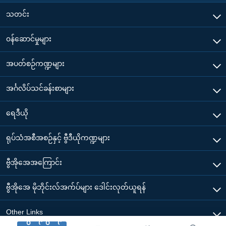
သတင်း
၀န်ဆောင်မှုများ
အပတ်စဉ်ကဏ္ဍများ
အင်္ဂလိပ်သင်ခန်းစာများ
ရေဒီယို
ရုပ်သံအစီအစဉ်နှင့် ဗွီဒီယိုကဏ္ဍများ
ဗွီအိုအေအကြောင်း
ဗွီအိုအေ မိုဘိုင်းလ်အက်ပ်များ ဒေါင်းလုတ်ယူရန်
Other Links