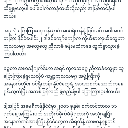
ကြောင့် ကမ္ဘာတလွှား စီးပွားရေးကပ် ဆိုက်ခဲ့ရသလို လူမှုရေး မ
ညီမျှမှုတွေပါ ပေါ်ပေါက်လာခဲ့တယ်လို့လည်း အပြစ်တင်ခဲ့ပါ
တယ်။
အခုလို ပြောကြားနေတုန်းမှာပဲ အမေရိကန်နဲ့ ပြင်သစ် အပါအဝင်
တခြား နိုင်ငံပေါင်း ၂ ဒါဇင်ကျော်ကျော်က ကိုယ်စားလှယ်တွေဟာ
ကုလသမဂ္ဂ အထွေထွေ ညီလာခံ ခန်းမထဲကနေ ထွက်ခွာသွားခဲ့
ကြပါတယ်။
မစ္စတာ အမာဒနီဂျက်ဒ်ဟာ အရင် ကုလသမဂ္ဂ ညီလာခံတွေမှာ သူ
ပြောကြားခဲ့ဖူးသလိုပဲ ကမ္ဘာ့ကုလသမဂ္ဂ အဖွဲ့ကြီးကို
အနောက်တိုင်း ဝင်ရိုးတန်း နိုင်ငံတွေရဲ့ အာဏာစက်အောက်ကနေ
ရုန်းထွက်ပြီး အသစ်ပြန်လည် ဖွဲ့စည်းဖို့ပါ ပြောကြားခဲ့ပါတယ်။
ဒါ့အပြင် အမေရိကန်နိုင်ငံမှာ ၂၀၀၁ ခုနှစ်၊ စက်တင်ဘာလ ၁၁
ရက်နေ့ အကြမ်းဖက် အတိုက်ခိုက်ခံခဲ့ရတာကို အသုံးချပြီး
အနောက်အင်အားကြီး နိုင်ငံတွေက အီရတ်နဲ့ အာဖဂန်နစ္စတန်