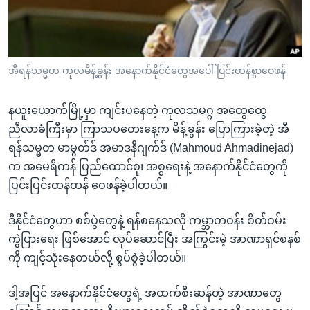
အ
သုတပဒေသာ အင်္ဂလိပ်စာ
ညွန်း
Learning English
စာမျက်နှာ
သို့
ဗွီအိုအေ လူမှုကွန်ယက်များ
အီရန်သမ္မတ ကုလမိန့်ခွန်း အနောက်နိုင်ငံတွေအပေါ် ပြင်းထန်စွာဝေဖန်
ကျော်
ကြည့်
နယူးယောက်မြို့မှာ ကျင်းပနေတဲ့ ကုလသမဂ္ဂ အထွေထွေ
ရန်
ဘာသာစကားများ
ညီလာခံကြီးမှာ ကြာသပတေးနေ့က မိန့်ခွန်း ပြောကြားခဲ့တဲ့ အီ
ရှာဖွေ
ရန်သမ္မတ မာမွတ်ဒ် အမာဒနီဂျက်ဒ် (Mahmoud Ahmadinejad)
ရန်
က အမေရိကန် ပြည်ထောင်စု၊ အစ္စရေးနဲ့ အနောက်နိုင်ငံတွေကို
နေရာ
ပြင်းပြင်းထန်ထန် ဝေဖန်ခဲ့ပါတယ်။
သို့
ကျော်
ဒီနိုင်ငံတွေဟာ စစ်ပွဲတွေနဲ့ ရန်စနေသလို ကမ္ဘာတဝန်း စိတ်ဝမ်း
ရန်
ကွဲပြားရေး ဖြစ်အောင် လုပ်ဆောင်ပြီး အကြွင်းမဲ့ အာဏာရှင်စနစ်
ကို ကျင့်သုံးနေတယ်လို့ စွပ်စွဲခဲ့ပါတယ်။
ဒါ့အပြင် အနောက်နိုင်ငံတွေရဲ့ အထက်စီးဆန်တဲ့ အာဏာတွေ