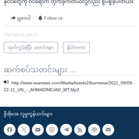
နိုင်ငံတွေကို ဝင်ရောက် တိုက်ခိုက်တယ်လို့လည်း စွပ်စွဲခဲ့ပါတယ်။
မျှဝေပါ
Follow us
This item is part of
ထုတ်လွှင့်ခဲ့ပြီး သတင်းများ
နိုင်ငံတကာ
ဆက်စပ်သတင်းများ ...
http://www.voanews.com/MediaAssets2/burmese/2011_09/09-
22-11_UN_-_AHMADINEJAD_MT.Mp3
ဗွီအိုအေ လူမှုကွန်ယက်များ