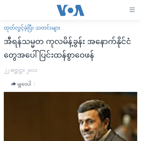
သုံး
ရ
လွယ်ကူ
ထုတ်လွှင့်ခဲ့ပြီး သတင်းများ
မူလစာမျက်နှာ
စေ
အီရန်သမ္မတ ကုလမိန့်ခွန်း အနောက်နိုင်ငံ
မြန်မာ
သည့်
တွေအပေါ် ပြင်းထန်စွာဝေဖန်
ကမ္ဘာ့သတင်းများ
Link
ဗွီဒီယို
နိုင်ငံတကာ
၂၂ စက္တင္ဘာ၊ ၂၀၁၁
များ
သတင်းလွတ်လပ်ခွင့်
အမေရိကန်
ပင်မ
မျှဝေပါ
ရပ်ဝန်းတခု လမ်းတခု အလွန်
တရုတ်
အကြောင်းအရာ
သို့
အင်္ဂလိပ်စာလေ့လာမယ်
အစ္စရေး-ပါလက်စတိုင်း
ကျော်
အပတ်စဉ်ကဏ္ဍများ
အမေရိကန်သုံးအီဒီယံ
ကြည့်
ရေဒီယိုနှင့်ရုပ်သံ အချက်အလက်များ
မကြေးမုံရဲ့ အင်္ဂလိပ်စာ
ရေဒီယို
ရန်
ပင်မ
ရေဒီယို/တီဗွီအစီအစဉ်
ရုပ်ရှင်ထဲက အင်္ဂလိပ်စာ
တီဗွီ