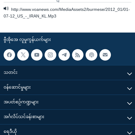
http://www.voanews.com/MediaAssets2/burmese/2012_01/01-
07-12_US_-_IRAN_KL.Mp3
ဗွီအိုအေ လူမှုကွန်ယက်များ
သတင်း
၀န်ဆောင်မှုများ
အပတ်စဉ်ကဏ္ဍများ
အင်္ဂလိပ်သင်ခန်းစာများ
ရေဒီယို