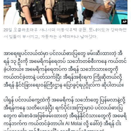
အ
သုတပဒေသာ အင်္ဂလိပ်စာ
ညွန်း
Learning English
စာမျက်နှာ
သို့
ဗွီအိုအေ လူမှုကွန်ယက်များ
20일 오클라호마주 셔니시의 이동식주택 공원. 토네이도가 강타하면
ကျော်
서 집들이 부서지고, 자동차는 수백미터나 날아갔다.
ကြည့်
ရန်
အာရေဗျပင်လယ်ထဲမှာ ပင်လယ်ဓားပြတွေ ဖမ်းဆီးထားတဲ့ အီ
ဘာသာစကားများ
ရှာဖွေ
ရန် ၁၃ ဦးကို အမေရိကန်ရေတပ် သင်္ဘောတစ်စီးကနေ ကယ်တင်
ရန်
ခဲ့ပါတယ်။ အမေရိကန်ရေတပ်က အီရန် သင်္ဘောသားတွေကို
နေရာ
ကယ်တင်ခဲ့တာနဲ့ ပတ်သက်ပြီး အီရန်အစိုးရက ကြိုဆိုတယ်လို့
သို့
အီရန် နိုင်ငံခြားရေးဝန်ကြီးဌာန ပြောခွင့်ရပုဂ္ဂိုလ်က ဆိုပါတယ်။
ကျော်
ရန်
ပါရှန် ပင်လယ်ကွေ့ထဲကို အမေရိကန် သင်္ဘောတွေ ပြန်မလာနဲ့လို့
အီရန်ကနေ သတိပေးခဲ့ပြီး ရက်ပိုင်းအကြာမှာပဲ ပင်လယ်ဓားပြ
တွေက ဓါးစာခံအဖြစ်ဖမ်းထားတဲ့ အီရန်နိုင်ငံသားတွေကို အမေရိ
ကန်ဘက်က ကယ်တင်ခဲ့တာပါ။ Al Molai လို့ ခေါ်တဲ့ အီရန် ငါး