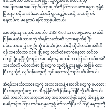
ဖမ်းသင်္ဘော တစ်စီးကနေပြီး သူတို့အဖမ်းခံထားရတဲ့
အခြေအနေ၊ အကြောင်းကြားချက်ကို ကြာသပတေးနေ့က ရရှိခဲ့
ပြီးနောက်ပိုင်း အဲဒီသင်္ဘောကို ရှာတွေ့ခဲ့တာလို့ အမေရိကန်
ရေတပ်က မနေ့ကပဲ ကြေညာခဲ့ပါတယ်။
အမေရိကန် ရေတပ်သင်္ဘော USS Kidd က တပ်ဖွဲ့တစ်ခုက အဲဒီ
ပြန်ပေးဆွဲခံထားရတဲ့ အီရန်သင်္ဘောဆီ သွားရောက်ခဲ့ပြီး
ပင်လယ်ဓားပြ ၁၅ ဦးကို ဖမ်းဆီးခဲ့တယ်လို့ ဆိုပါတယ်။ အဲဒီအီ
ရန် သင်္ဘောဟာ ပင်ဓါးပြတွေ လက်ထဲရောက်နေတာ တစ်လ
ကျော် ရှိနေပြီလို့လည်း အမေရိကန်ရေတပ်က ပြောပါတယ်။ အဲဒီ
သင်္ဘောကို ပင်လယ်ဓားပြတွေက သူတို့ရဲ့ဌာနချုပ် အဖြစ် ထား
ပြီး သူတို့ရဲ့ လုပ်ငန်းတွေကို လုပ်နေတာလို့လည်း ဆိုပါတယ်။
အီရန်သင်္ဘောသားတွေကို အစားအစာနဲ့ ဆေးဝါးတွေကို ပေးထား
ပြီး အခုသူတို့တွေဟာ အီရန်နိုင်ငံကို ပြန်နေကြပြီလို့ ဆိုပါတယ်။
အဲဒီ သင်္ဘောသားတွေကတော့ အခုတလောဖြစ်နေတဲ့ အီရန်နဲ့ အ
မေရိကန်အကြား တင်းမာမှုတွေနဲ့ပတ်သက်ပြီး သိကြပုံမရဘူးလို့