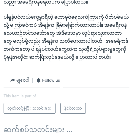
လည်း အမေရိကန်ရေတပ်က ပြောပါတယ်။
ပါရှန်ပင်လယ်ကွေ့မှာရှိတဲ့ ဟောမုဇ်ရေလက်ကြားကို ပိတ်ပစ်မယ်
လို့ မကြာခင်ကပဲ အီရန်က ခြိမ်းခြောက်ထားတာပါ။ အမေရိကန်
လေယာဉ်တင်သင်္ဘောတွေ အဲဒီဒေသမှာ လှုပ်ရှားသွားလာတာ
တွေ မလုပ်ဖို့လည်း အီရန်က သတိပေးထားပါတယ်။ အမေရိကန်
ဘက်ကတော့ ပါရှန်ပင်လယ်ကွေ့ထဲက သူတို့ရဲ့လှုပ်ရှားမှုတွေကို
ပုံမှန်အတိုင်း ဆက်ပြီးလုပ်နေမယ်လို့ ပြောထားပါတယ်။
မျှဝေပါ
Follow us
This item is part of
ထုတ်လွှင့်ခဲ့ပြီး သတင်းများ
နိုင်ငံတကာ
ဆက်စပ်သတင်းများ ...