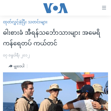
သုံး
ရ
လွယ်ကူ
ထုတ်လွှင့်ခဲ့ပြီး သတင်းများ
မူလစာမျက်နှာ
စေ
ဓါးစားခံ အီရန်သင်္ဘောသားများ အမေရိ
မြန်မာ
သည့်
ကန်ရေတပ် ကယ်တင်
ကမ္ဘာ့သတင်းများ
Link
ဗွီဒီယို
နိုင်ငံတကာ
၀၇ ဇန္နဝါရီ၊ ၂၀၁၂
များ
သတင်းလွတ်လပ်ခွင့်
အမေရိကန်
ပင်မ
မျှဝေပါ
ရပ်ဝန်းတခု လမ်းတခု အလွန်
တရုတ်
အကြောင်းအရာ
သို့
အင်္ဂလိပ်စာလေ့လာမယ်
အစ္စရေး-ပါလက်စတိုင်း
ကျော်
အပတ်စဉ်ကဏ္ဍများ
အမေရိကန်သုံးအီဒီယံ
ကြည့်
ရေဒီယိုနှင့်ရုပ်သံ အချက်အလက်များ
မကြေးမုံရဲ့ အင်္ဂလိပ်စာ
ရေဒီယို
ရန်
ပင်မ
ရေဒီယို/တီဗွီအစီအစဉ်
ရုပ်ရှင်ထဲက အင်္ဂလိပ်စာ
တီဗွီ