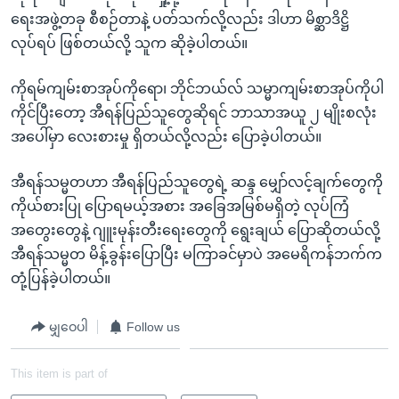
ရေးအဖွဲ့တခု စီစဉ်တာနဲ့ ပတ်သက်လို့လည်း ဒါဟာ မိစ္ဆာဒိဋ္ဌိ
လုပ်ရပ် ဖြစ်တယ်လို့ သူက ဆိုခဲ့ပါတယ်။
ကိုရမ်ကျမ်းစာအုပ်ကိုရော၊ ဘိုင်ဘယ်လ် သမ္မာကျမ်းစာအုပ်ကိုပါ
ကိုင်ပြီးတော့ အီရန်ပြည်သူတွေဆိုရင် ဘာသာအယူ ၂ မျိုးစလုံး
အပေါ်မှာ လေးစားမှု ရှိတယ်လို့လည်း ပြောခဲ့ပါတယ်။
အီရန်သမ္မတဟာ အီရန်ပြည်သူတွေရဲ့ ဆန္ဒ မျှော်လင့်ချက်တွေကို
ကိုယ်စားပြု ပြောရမယ့်အစား အခြေအမြစ်မရှိတဲ့ လုပ်ကြံ
အတွေးတွေနဲ့ ဂျူးမုန်းတီးရေးတွေကို ရွေးချယ် ပြောဆိုတယ်လို့
အီရန်သမ္မတ မိန့်ခွန်းပြောပြီး မကြာခင်မှာပဲ အမေရိကန်ဘက်က
တုံ့ပြန်ခဲ့ပါတယ်။
မျှဝေပါ
Follow us
This item is part of