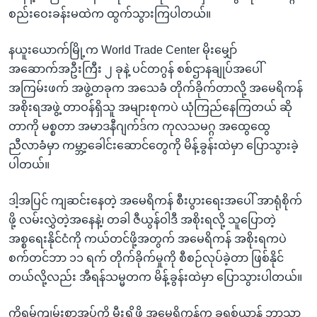
အ
သုတပဒေသာ အင်္ဂလိပ်စာ
စည်းဝေးခန်းမထဲက ထွက်သွားကြပါတယ်။
ညွန်း
Learning English
စာမျက်နှာ
နယူးယောက်မြို့က World Trade Center မိုးမျှော်
သို့
ဗွီအိုအေ လူမှုကွန်ယက်များ
အဆောက်အဦးကြီး ၂ ခုနဲ့ ပင်တဂွန် စစ်ဌာနချုပ်အပေါ်
ကျော်
အကြမ်းဖက် အဖွဲ့တခုက အသေခံ တိုက်ခိုက်တာလို့ အမေရိကန်
ကြည့်
အစိုးရအဖွဲ့ တာဝန်ရှိသူ အများစုကပဲ ယုံကြည်နေကြတယ် ဆို
ရန်
တာကို မစ္စတာ အမာဒနီဂျက်ဒ်က ကုလသမဂ္ဂ အထွေထွေ
ဘာသာစကားများ
ရှာဖွေ
ညီလာခံမှာ ကမ္ဘာ့ခေါင်းဆောင်တွေကို မိန့်ခွန်းထဲမှာ ပြောသွားခဲ့
ရန်
ပါတယ်။
နေရာ
သို့
ဒါ့အပြင် ကျဆင်းနေတဲ့ အမေရိကန် စီးပွားရေးအပေါ် အာရုံစိုက်
ကျော်
ဖို့ လမ်းလွှဲတဲ့အနေနဲ့၊ တခါ ဇီယွန်ဝါဒီ အစိုးရလို့ သူပြောတဲ့
ရန်
အစ္စရေးနိုင်ငံကို ကယ်တင်ဖို့အတွက် အမေရိကန် အစိုးရကပဲ
စက်တင်ဘာ ၁၁ ရက် တိုက်ခိုက်မှုကို စီစဉ်လုပ်ခဲ့တာ ဖြစ်နိုင်
တယ်လို့လည်း အီရန်သမ္မတက မိန့်ခွန်းထဲမှာ ပြောသွားပါတယ်။
ကိုရမ်ကျမ်းစာအုပ်ကို မီးရှို့ဖို့ အမေရိကန်က ခရစ်ယာန် ဘာသာ