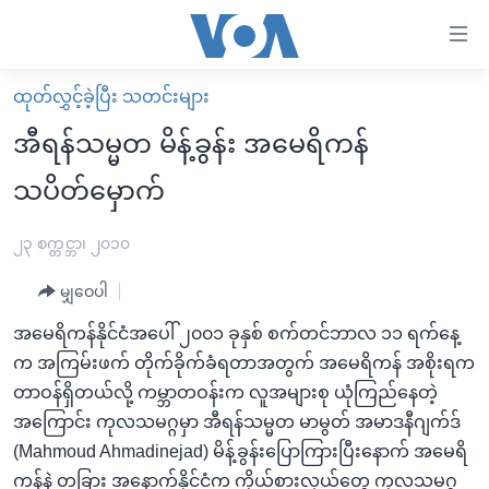
သုံး
ရ
လွယ်ကူ
ထုတ်လွှင့်ခဲ့ပြီး သတင်းများ
မူလစာမျက်နှာ
စေ
အီရန်သမ္မတ မိန့်ခွန်း အမေရိကန်
မြန်မာ
သည့်
သပိတ်မှောက်
ကမ္ဘာ့သတင်းများ
Link
ဗွီဒီယို
နိုင်ငံတကာ
၂၃ စက္တင္ဘာ၊ ၂၀၁၀
များ
သတင်းလွတ်လပ်ခွင့်
အမေရိကန်
ပင်မ
မျှဝေပါ
ရပ်ဝန်းတခု လမ်းတခု အလွန်
တရုတ်
အကြောင်းအရာ
အမေရိကန်နိုင်ငံအပေါ် ၂၀၀၁ ခုနှစ် စက်တင်ဘာလ ၁၁ ရက်နေ့
သို့
အင်္ဂလိပ်စာလေ့လာမယ်
အစ္စရေး-ပါလက်စတိုင်း
က အကြမ်းဖက် တိုက်ခိုက်ခံရတာအတွက် အမေရိကန် အစိုးရက
ကျော်
အပတ်စဉ်ကဏ္ဍများ
အမေရိကန်သုံးအီဒီယံ
တာဝန်ရှိတယ်လို့ ကမ္ဘာတဝန်းက လူအများစု ယုံကြည်နေတဲ့
ကြည့်
အကြောင်း ကုလသမဂ္ဂမှာ အီရန်သမ္မတ မာမွတ် အမာဒနီဂျက်ဒ်
ရေဒီယိုနှင့်ရုပ်သံ အချက်အလက်များ
မကြေးမုံရဲ့ အင်္ဂလိပ်စာ
ရေဒီယို
ရန်
(Mahmoud Ahmadinejad) မိန့်ခွန်းပြောကြားပြီးနောက် အမေရိ
ပင်မ
ရေဒီယို/တီဗွီအစီအစဉ်
ရုပ်ရှင်ထဲက အင်္ဂလိပ်စာ
တီဗွီ
ကန်နဲ့ တခြား အနောက်နိုင်ငံက ကိုယ်စားလှယ်တွေ ကုလသမဂ္ဂ