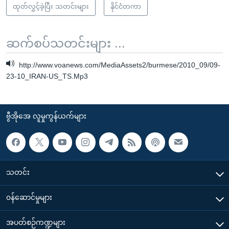
ထုတ်လွှင့်ခဲ့ပြီး သတင်းများ
နိုင်ငံတကာ
ဆက်စပ်သတင်းများ ...
http://www.voanews.com/MediaAssets2/burmese/2010_09/09-
23-10_IRAN-US_TS.Mp3
ဗွီအိုအေ လူမှုကွန်ယက်များ
သတင်း
၀န်ဆောင်မှုများ
အပတ်စဉ်ကဏ္ဍများ