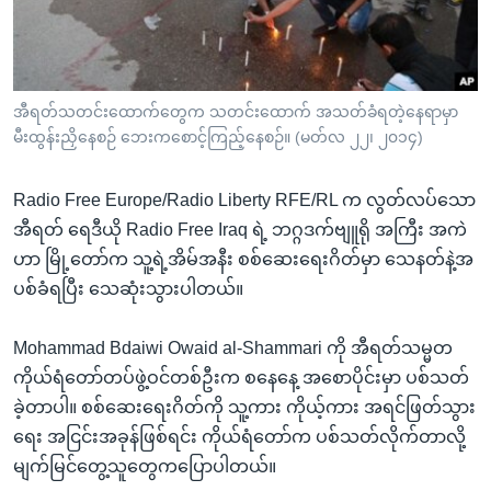
အ
သုတပဒေသာ အင်္ဂလိပ်စာ
ညွန်း
Learning English
စာမျက်နှာ
သို့
ဗွီအိုအေ လူမှုကွန်ယက်များ
အီရတ်သတင်းထောက်တွေက သတင်းထောက် အသတ်ခံရတဲ့နေရာမှာ
ကျော်
မီးထွန်းညှိနေစဉ် ဘေးကစောင့်ကြည့်နေစဉ်။ (မတ်လ ၂၂၊ ၂၀၁၄)
ကြည့်
ရန်
Radio Free Europe/Radio Liberty RFE/RL က လွတ်လပ်သော
ဘာသာစကားများ
ရှာဖွေ
အီရတ် ရေဒီယို Radio Free Iraq ရဲ့ ဘဂ္ဂဒက်ဗျူရို အကြီး အကဲ
ရန်
ဟာ မြို့တော်က သူ့ရဲ့အိမ်အနီး စစ်ဆေးရေးဂိတ်မှာ သေနတ်နဲ့အ
နေရာ
ပစ်ခံရပြီး သေဆုံးသွားပါတယ်။
သို့
ကျော်
Mohammad Bdaiwi Owaid al-Shammari ကို အီရတ်သမ္မတ
ရန်
ကိုယ်ရံတော်တပ်ဖွဲ့ဝင်တစ်ဦးက စနေနေ့ အစောပိုင်းမှာ ပစ်သတ်
ခဲ့တာပါ။ စစ်ဆေးရေးဂိတ်ကို သူ့ကား ကိုယ့်ကား အရင်ဖြတ်သွား
ရေး အငြင်းအခုန်ဖြစ်ရင်း ကိုယ်ရံတော်က ပစ်သတ်လိုက်တာလို့
မျက်မြင်တွေ့သူတွေကပြောပါတယ်။