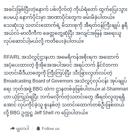
အခင်းဖြစ်ပြီးတဲ့နောက် ပစ်လိုက်တဲ့ ကိုယ်ရံတော် ထွက်ပြေးသွား
ပေမယ့် နောက်ပိုင်းမှာ အာဏာပိုင်တွေက ဖမ်းမိခဲ့ပါတယ်။
သေဆုံးသူ သတင်းထောက်ရဲ့ မိသားစုကို အီရတ်ဝန်ကြီးချုပ် နူရီ
အယ်လ်-မာလီကီက ခေတ္တတွေ့ဆုံပြီး အလျင်အမြန် အရေးယူ
လုပ်ဆောင်ပါ့မယ်လို့ ကတိပေးခဲ့ပါတယ်။
RFA/RL အသံလွှင့်ဌာနဟာ အမေရိကန်အစိုးရက အထောက်
အပံ့ပေးထားတဲ့ ဗွီအိုအေအပါအဝင် အရပ်ဘက် နိုင်ငံတကာ
သတင်းမီဒီယာတွေကို ကြီးကြပ်ပြီး သီးခြားလွတ်လပ်တဲ့
Broadcasting Board of Governors အသံလွှင့်လုပ်ငန်း အုပ်ချုပ်
ရေး ဘုတ်အဖွဲ့ BBG ထဲက ဌာနတစ်ခုဖြစ်ပါတယ်။ al-Shammari
ဟာ ယုံကြည်ရပြီး ဘက်မလိုက်တဲ့သတင်းတွေ အီရတ်လူထုရရှိ
အောင် လုပ်ကိုင်ခဲ့သူ စူးနစ်တဲ့ သတင်းထောက်တစ်ဦးဖြစ်တယ်
လို့ BBG ဥက္ကဋ္ဌ Jeff Shell က ပြောပါတယ်။
မျှဝေပါ
Follow us