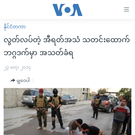
သုံး
ရ
လွယ်ကူ
နိုင်ငံတကာ
မူလစာမျက်နှာ
စေ
လွတ်လပ်တဲ့ အီရတ်အသံ သတင်းထောက်
မြန်မာ
သည့်
ဘဂ္ဂဒက်မှာ အသတ်ခံရ
ကမ္ဘာ့သတင်းများ
Link
ဗွီဒီယို
နိုင်ငံတကာ
၂၃ မတ္၊ ၂၀၁၄
များ
သတင်းလွတ်လပ်ခွင့်
အမေရိကန်
ပင်မ
မျှဝေပါ
ရပ်ဝန်းတခု လမ်းတခု အလွန်
တရုတ်
အကြောင်းအရာ
သို့
အင်္ဂလိပ်စာလေ့လာမယ်
အစ္စရေး-ပါလက်စတိုင်း
ကျော်
အပတ်စဉ်ကဏ္ဍများ
အမေရိကန်သုံးအီဒီယံ
ကြည့်
ရေဒီယိုနှင့်ရုပ်သံ အချက်အလက်များ
မကြေးမုံရဲ့ အင်္ဂလိပ်စာ
ရေဒီယို
ရန်
ပင်မ
ရေဒီယို/တီဗွီအစီအစဉ်
ရုပ်ရှင်ထဲက အင်္ဂလိပ်စာ
တီဗွီ