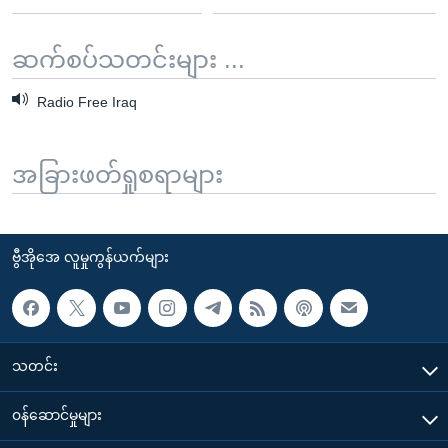
ဆက်စပ်သတင်းများ ...
Radio Free Iraq
အခြားဖတ်ရှုစရာများ
ဗွီအိုအေ လူမှုကွန်ယက်များ
သတင်း
၀န်ဆောင်မှုများ