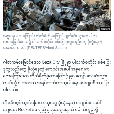
အ
သုတပဒေသာ အင်္ဂလိပ်စာ
ညွန်း
Learning English
စာမျက်နှာ
သို့
ဗွီအိုအေ လူမှုကွန်ယက်များ
ကျော်
ကြည့်
အစ္စရေး လေကြောင်း တိုက်ခိုက်မှုကြောင့် ပျက်ဆီးသွားတဲ့ ဂါဇာ
ကမ်းမြောင်ဒေသရှိ ပါလက်စတိုင်း စစ်ပြေးဒုက္ခသည်တွေ ခိုလှုံနေတဲ့
ရန်
ဘာသာစကားများ
စာသင်ကျောင်း (REUTERS/Abed Sabah)
ရှာဖွေ
ရန်
ဂါဇာကမ်းမြောင်ဒေသ Gaza City မြို့မှာ ပါလက်စတိုင်း စစ်ပြေး
နေရာ
ဒုက္ခသည်တွေ ခိုလှုံနေတဲ့ ကျောင်းအပေါ် အစ္စရေးက
သို့
လေကြောင်းက တိုက်ခိုက်ခဲ့တာကြောင့် ၉၀ ကျော် သေဆုံးသွား
ကျော်
တယ်လို့ ဂါဇာဒေသ အရပ်ဘက်ကာကွယ်ရေး အေဂျင်စီက ပြော
ရန်
ပါတယ်။
အိုးအိမ်စွန့် ထွက်ပြေးလာသူတွေ ခိုလှုံနေတဲ့ ကျောင်းအပေါ်
အစ္စရေး Rocket ဒုံးကျည် ၃ လုံးကျရောက်‌ ပေါက်ကွဲခဲ့လို့