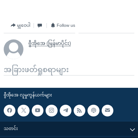
မျှဝေပါ
Follow us
ဗွီအိုအေ (မြန်မာပိုင်း)
အခြားဖတ်ရှုစရာများ
ဗွီအိုအေ လူမှုကွန်ယက်များ
သတင်း