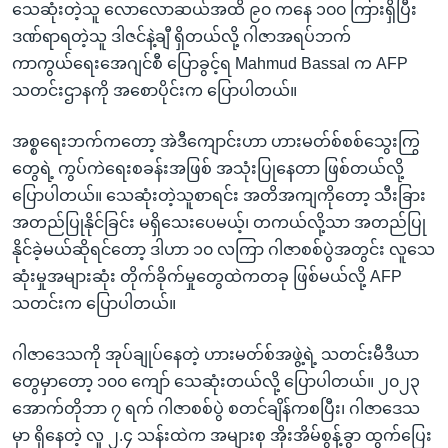
သေဆုံးတဲ့သူ လောလောဆယ်အထိ ၉၀ ကနေ ၁၀၀ ကြားရှိပြီး
ဒဏ်ရာရတဲ့သူ ဒါဇင်နဲ့ချီ ရှိတယ်လို့ ဂါဇာအရပ်ဘက်
ကာကွယ်ရေးအေဂျင်စီ ပြောခွင့်ရ Mahmud Bassal က AFP
သတင်းဌာနကို အစောပိုင်းက ပြောပါတယ်။
အစ္စရေးဘက်ကတော့ အဲဒီကျောင်းဟာ ဟားမတ်စ်စစ်သွေးကြွ
တွေရဲ့ ကွပ်ကဲရေးစခန်းအဖြစ် အသုံးပြုနေတာ ဖြစ်တယ်လို့
ပြောပါတယ်။ သေဆုံးတဲ့သူစာရင်း အတိအကျကိုတော့ သီးခြား
အတည်ပြုနိုင်ခြင်း မရှိသေးပေမယ့်၊ တကယ်လို့သာ အတည်ပြု
နိုင်ခဲ့မယ်ဆိုရင်တော့ ဒါဟာ ၁၀ လကြာ ဂါဇာစစ်ပွဲအတွင်း လူသေ
ဆုံးမှုအများဆုံး တိုက်ခိုက်မှုတွေထဲကတခု ဖြစ်မယ်လို့ AFP
သတင်းက ပြောပါတယ်။
ဂါဇာဒေသကို အုပ်ချုပ်နေတဲ့ ဟားမတ်စ်အဖွဲ့ရဲ့ သတင်းမီဒီယာ
တွေမှာတော့ ၁၀၀ ကျော် သေဆုံးတယ်လို့ ပြောပါတယ်။ ၂၀၂၃
အောက်တိုဘာ ၇ ရက် ဂါဇာစစ်ပွဲ စတင်ချိန်ကစပြီး၊ ဂါဇာဒေသ
မှာ ရှိနေတဲ့ လူ ၂.၄ သန်းထဲက အများစု အိုးအိမ်စွန့်ခွာ ထွက်ပြေး