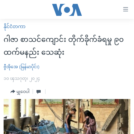
သုံး
ရ
လွယ်ကူ
နိုင်ငံတကာ
မူလစာမျက်နှာ
စေ
ဂါဇာ စာသင်ကျောင်း တိုက်ခိုက်ခံရမှု ၉၀
မြန်မာ
သည့်
ထက်မနည်း သေဆုံး
ကမ္ဘာ့သတင်းများ
Link
ဗွီဒီယို
နိုင်ငံတကာ
ဗွီအိုအေ (မြန်မာပိုင်း)
များ
သတင်းလွတ်လပ်ခွင့်
အမေရိကန်
၁၀ ၾသဂုတ္၊ ၂၀၂၄
ပင်မ
ရပ်ဝန်းတခု လမ်းတခု အလွန်
တရုတ်
အကြောင်းအရာ
မျှဝေပါ
သို့
အင်္ဂလိပ်စာလေ့လာမယ်
အစ္စရေး-ပါလက်စတိုင်း
ကျော်
အပတ်စဉ်ကဏ္ဍများ
အမေရိကန်သုံးအီဒီယံ
ကြည့်
ရေဒီယိုနှင့်ရုပ်သံ အချက်အလက်များ
မကြေးမုံရဲ့ အင်္ဂလိပ်စာ
ရေဒီယို
ရန်
ပင်မ
ရေဒီယို/တီဗွီအစီအစဉ်
ရုပ်ရှင်ထဲက အင်္ဂလိပ်စာ
တီဗွီ