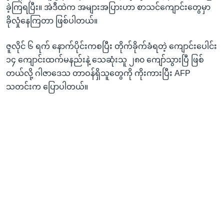
ခဲ့ကြရပြီး။ အဲဒီထဲက အများအပြားဟာ စာသင်ကျောင်းတွေမှာ
ခိုလှုံနေကြတာ ဖြစ်ပါတယ်။
ဇူလိုင် ၆ ရက် နောက်ပိုင်းကစပြီး တိုက်ခိုက်ခံရတဲ့ ကျောင်းပေါင်း
၁၄ ကျောင်းထက်မနည်းနဲ့ သေဆုံးသူ ၂၈၀ ကျော်သွားပြီ ဖြစ်
တယ်လို့ ဂါဇာဒေသ တာဝန်ရှိသူတွေကို ကိုးကားပြီး AFP
သတင်းက ပြောပါတယ်။