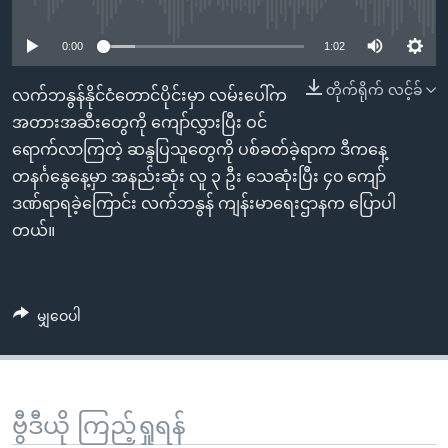
No media source currently available
အ
သုတပဒေသာ အင်္ဂလိပ်စာ
ညွန်း
Learning English
0:00
1:02
စာမျက်နှာ
သို့
ဗွီအိုအေ လူမှုကွန်ယက်များ
တိုက်ရိုက် လင့်ခ်
လက်ဘနွန်နိုင်ငံတောင်ပိုင်းမှာ လမ်းပေါ်က
ကျော်
အတားအဆီးတွေကို ကျော်လွှားပြီး ဝင်
ကြည့်
ရောက်လာကြတဲ့ ဆန္ဒပြသူတွေကို ပစ်ခတ်ခဲ့ရာက ဒီကနေ့
ရန်
တနင်္ဂနွေနေ့မှာ အနည်းဆုံး လူ ၃ ဦး သေဆုံးပြီး ၄၀ ကျော်
ဘာသာစကားများ
ရှာဖွေ
ဒဏ်ရာရခဲ့ကြောင်း လက်ဘနွန် ကျန်းမာရေးဌာနက ပြောပါ
ရန်
တယ်။
နေရာ
သို့
ကျော်
မျှဝေပါ
ရန်
ဗွီဒီယို ကြည့်ရှုရန်