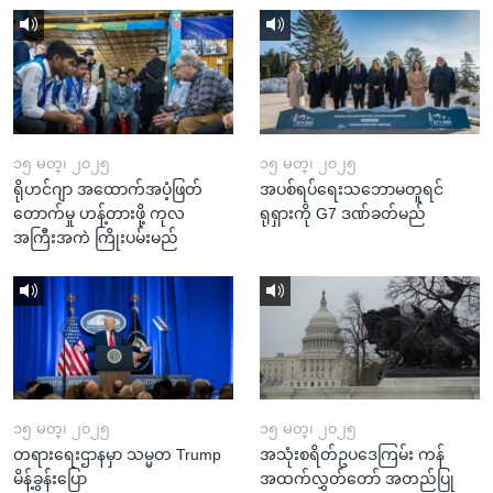
၁၅ မတ္၊ ၂၀၂၅
၁၅ မတ္၊ ၂၀၂၅
ရိုဟင်ဂျာ အထောက်အပံ့ဖြတ်
အပစ်ရပ်ရေးသဘောမတူရင်
တောက်မှု ဟန့်တားဖို့ ကုလ
ရုရှားကို G7 ဒဏ်ခတ်မည်
အကြီးအကဲ ကြိုးပမ်းမည်
၁၅ မတ္၊ ၂၀၂၅
၁၅ မတ္၊ ၂၀၂၅
တရားရေးဌာနမှာ သမ္မတ Trump
အသုံးစရိတ်ဥပဒေကြမ်း ကန်
မိန့်ခွန်းပြော
အထက်လွှတ်တော် အတည်ပြု