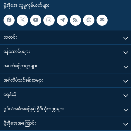
ဗွီအိုအေ လူမှုကွန်ယက်များ
သတင်း
၀န်ဆောင်မှုများ
အပတ်စဉ်ကဏ္ဍများ
အင်္ဂလိပ်သင်ခန်းစာများ
ရေဒီယို
ရုပ်သံအစီအစဉ်နှင့် ဗွီဒီယိုကဏ္ဍများ
ဗွီအိုအေအကြောင်း