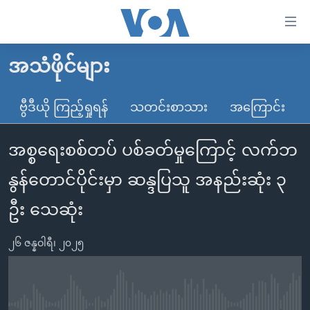
သုံး
ရ
လွယ်ကူ
အသံဖိုင်များ
မူလစာမျက်နှာ
စေ
မြန်မာ
ဗွီဒီယို ကြည့်ရှုရန်
သတင်းစာသား
အကြောင်း
သည့်
ကမ္ဘာ့သတင်းများ
Link
အစ္စရေးစစ်တပ် ပစ်ခတ်မှုကြောင့် လက်ဘ
ဗွီဒီယို
နိုင်ငံတကာ
များ
သတင်းလွတ်လပ်ခွင့်
အမေရိကန်
နွန်တောင်ပိုင်းမှာ ဆန္ဒပြသူ အနည်းဆုံး ၃
ပင်မ
ရပ်ဝန်းတခု လမ်းတခု အလွန်
တရုတ်
အကြောင်းအရာ
ဦး သေဆုံး
သို့
အင်္ဂလိပ်စာလေ့လာမယ်
အစ္စရေး-ပါလက်စတိုင်း
ကျော်
၂၆ ဇန္နဝါရီ၊ ၂၀၂၅
အပတ်စဉ်ကဏ္ဍများ
အမေရိကန်သုံးအီဒီယံ
ကြည့်
ရေဒီယိုနှင့်ရုပ်သံ အချက်အလက်များ
မကြေးမုံရဲ့ အင်္ဂလိပ်စာ
ရေဒီယို
ရန်
ပင်မ
ရေဒီယို/တီဗွီအစီအစဉ်
ရုပ်ရှင်ထဲက အင်္ဂလိပ်စာ
တီဗွီ