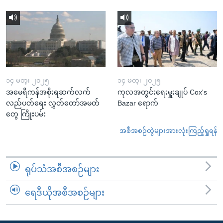
၁၄ မတ္၊ ၂၀၂၅
၁၄ မတ္၊ ၂၀၂၅
အမေရိကန်အစိုးရဆက်လက်
ကုလအတွင်းရေးမှူးချုပ် Cox's
လည်ပတ်ရေး လွှတ်တော်အမတ်
Bazar ရောက်
တွေ ကြိုးပမ်း
အစီအစဉ်တွဲများအားလုံးကြည့်ရှုရန်
ရုပ်သံအစီအစဉ်များ
ရေဒီယိုအစီအစဉ်များ