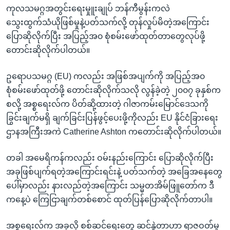
အ
ကုလသမဂ္ဂအတွင်းရေးမှုူးချုပ် ဘန်ကီမွန်းကလဲ
သုတပဒေသာ အင်္ဂလိပ်စာ
ညွန်း
Learning English
သွေးထွက်သံယိုဖြစ်မှုနဲ့ပတ်သက်လို့ တုန်လှုပ်မိတဲ့အကြောင်း
စာမျက်နှာ
ပြောဆိုလိုက်ပြီး အပြည့်အ၀ စုံစမ်းဖော်ထုတ်တာတွေလုပ်ဖို့
သို့
ဗွီအိုအေ လူမှုကွန်ယက်များ
တောင်းဆိုလိုက်ပါတယ်။
ကျော်
ကြည့်
ဥရောပသမဂ္ဂ (EU) ကလည်း အဖြစ်အပျက်ကို အပြည့်အ၀
ရန်
စုံစမ်းဖော်ထုတ်ဖို့ တောင်းဆိုလိုက်သလို လွန်ခဲ့တဲ့ ၂၀၀၇ ခုနှစ်က
ဘာသာစကားများ
ရှာဖွေ
စလို့ အစ္စရေးလ်က ပိတ်ဆို့ထားတဲ့ ဂါဇာကမ်းမြောင်ဒေသကို
ရန်
ခြွင်းချက်မရှိ ချက်ခြင်းပြန်ဖွင့်ပေးဖို့ကိုလည်း EU နိုင်ငံခြားရေး
နေရာ
ဌာနအကြီးအကဲ Catherine Ashton ကတောင်းဆိုလိုက်ပါတယ်။
သို့
ကျော်
တခါ အမေရိကန်ကလည်း ဝမ်းနည်းကြောင်း ပြောဆိုလိုက်ပြီး
ရန်
အခုဖြစ်ပျက်ရတဲ့အကြောင်းရင်းနဲ့ ပတ်သက်တဲ့ အခြေအနေတွေ
ပေါ်မှာလည်း နားလည်တဲ့အကြောင်း သမ္မတအိမ်ဖြူတော်က ဒီ
ကနေ့ပဲ ကြေငြာချက်တစ်စောင် ထုတ်ပြန်ပြောဆိုလိုက်တာပါ။
အစ္စရေးလ်က အခုလို စစ်ဆင်ရေးတွေ ဆင်နွှဲတာဟာ ရာဇဝတ်မှု