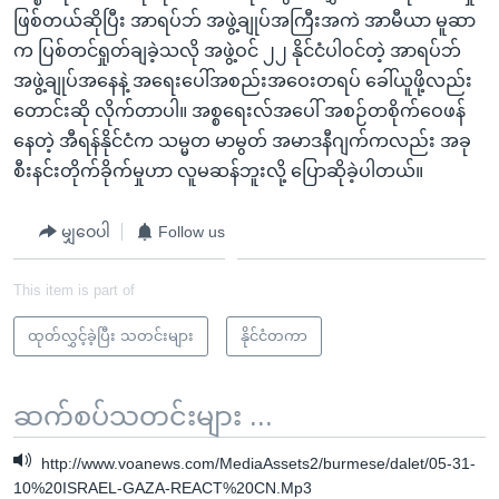
ဖြစ်တယ်ဆိုပြီး အာရပ်ဘ် အဖွဲ့ချုပ်အကြီးအကဲ အာမီယာ မူဆာ
က ပြစ်တင်ရှုတ်ချခဲ့သလို အဖွဲ့ဝင် ၂၂ နိုင်ငံပါဝင်တဲ့ အာရပ်ဘ်
အဖွဲ့ချုပ်အနေနဲ့ အရေးပေါ်အစည်းအဝေးတရပ် ခေါ်ယူဖို့လည်း
တောင်းဆို လိုက်တာပါ။ အစ္စရေးလ်အပေါ် အစဉ်တစိုက်ဝေဖန်
နေတဲ့ အီရန်နိုင်ငံက သမ္မတ မာမွတ် အမာဒနီဂျက်ကလည်း အခု
စီးနင်းတိုက်ခိုက်မှုဟာ လူမဆန်ဘူးလို့ ပြောဆိုခဲ့ပါတယ်။
မျှဝေပါ
Follow us
This item is part of
ထုတ်လွှင့်ခဲ့ပြီး သတင်းများ
နိုင်ငံတကာ
ဆက်စပ်သတင်းများ ...
http://www.voanews.com/MediaAssets2/burmese/dalet/05-31-
10%20ISRAEL-GAZA-REACT%20CN.Mp3