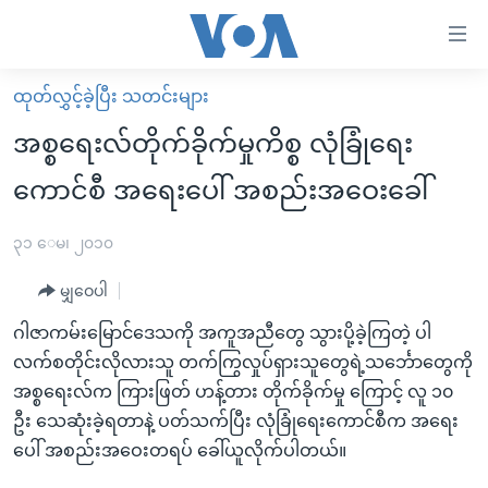
သုံး
ရ
လွယ်ကူ
ထုတ်လွှင့်ခဲ့ပြီး သတင်းများ
မူလစာမျက်နှာ
စေ
အစ္စရေးလ်တိုက်ခိုက်မှုကိစ္စ လုံခြုံရေး
မြန်မာ
သည့်
ကောင်စီ အရေးပေါ် အစည်းအဝေးခေါ်
ကမ္ဘာ့သတင်းများ
Link
ဗွီဒီယို
နိုင်ငံတကာ
၃၁ ေမ၊ ၂၀၁၀
များ
သတင်းလွတ်လပ်ခွင့်
အမေရိကန်
ပင်မ
မျှဝေပါ
ရပ်ဝန်းတခု လမ်းတခု အလွန်
တရုတ်
အကြောင်းအရာ
ဂါဇာကမ်းမြောင်ဒေသကို အကူအညီတွေ သွားပို့ခဲ့ကြတဲ့ ပါ
သို့
အင်္ဂလိပ်စာလေ့လာမယ်
အစ္စရေး-ပါလက်စတိုင်း
လက်စတိုင်းလိုလားသူ တက်ကြွလှုပ်ရှားသူတွေရဲ့သင်္ဘောတွေကို
ကျော်
အပတ်စဉ်ကဏ္ဍများ
အမေရိကန်သုံးအီဒီယံ
အစ္စရေးလ်က ကြားဖြတ် ဟန့်တား တိုက်ခိုက်မှု ကြောင့် လူ ၁၀
ကြည့်
ဦး သေဆုံးခဲ့ရတာနဲ့ ပတ်သက်ပြီး လုံခြုံရေးကောင်စီက အရေး
ရေဒီယိုနှင့်ရုပ်သံ အချက်အလက်များ
မကြေးမုံရဲ့ အင်္ဂလိပ်စာ
ရေဒီယို
ရန်
ပေါ် အစည်းအဝေးတရပ် ခေါ်ယူလိုက်ပါတယ်။
ပင်မ
ရေဒီယို/တီဗွီအစီအစဉ်
ရုပ်ရှင်ထဲက အင်္ဂလိပ်စာ
တီဗွီ