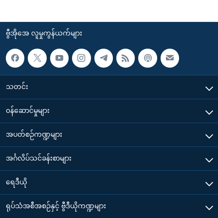
ဗွီအိုအေ လူမှုကွန်ယက်များ
သတင်း
၀န်ဆောင်မှုများ
အပတ်စဉ်ကဏ္ဍများ
အင်္ဂလိပ်သင်ခန်းစာများ
ရေဒီယို
ရုပ်သံအစီအစဉ်နှင့် ဗွီဒီယိုကဏ္ဍများ