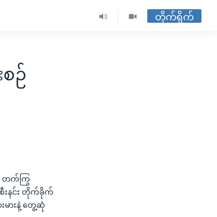
တိုက်ရိုက်
းစဉ်
့ တက်ကြွ
နင်း တိုက်ခိုက်
ားနဲ့ တွေ့ဆုံ