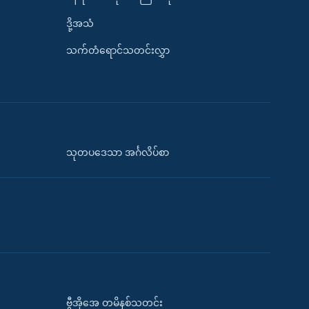
ဒို့အသံ
သက်တံရောင်သတင်းလွှာ
သုတပဒေသာ အင်္ဂလိပ်စာ
ဗွီအိုအေ တမိနစ်သတင်း