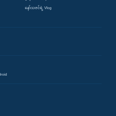
နော်သဇင်ရဲ့ Vlog
droid