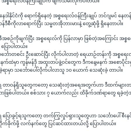
 အစ္စရေးလ်ဝန်ကြီးချုပ်က ဖျက်သိမ်းလိုက်ပါတယ်။
ိုင်ငံကို ရောက်ရှိနေတဲ့ အစ္စရေးလ်ဝန်ကြီးချုပ် ဘင်ဂျမင် နေ
န်ဒီစီကိုလာရောက်ပြီး သမ္မတအိုဘားမားနဲ့ တွေ့ဆုံဖို့ ရှိနေတာပါ။
အစဉ်ကိုဖျက်ပြီး အစ္စရေးလ်ကို ပြန်လာမှာ ဖြစ်တဲ့အကြောင်း အစ္စ
းက ပြောပါတယ်။
သင်္ဘောတစင်း ဦးဆောင်ပြီး လိုက်ပါလာတဲ့ ရေယာဉ်တန်းကို အစ္စရေး
င်နက်ထဲမှာ ကွန်မန်ဒို အထူးတပ်ဖွဲ့ဝင်တွေက ဒီကနေ့မနက် အစောပိုင်း
ုက်ခဲ့ရာမှာ သင်္ဘောပေါ်လိုက်ပါလာသူ ၁၀ ယောက် သေဆုံးခဲ့ တာပါ။
းရ တာဝန်ရှိသူတွေကတော့ သေဆုံးတဲ့အရေအတွက်ဟာ ဒီထက်များတယ
ပြခဲ့တာဖြစ်ပါတယ်။ စစ်သား ၇ ယောက်လည်း ထိခိုက်ဒဏ်ရာတွေ ရခဲ့တဲ
 ပြောခွင့်ရသူကတော့ တက်ကြွလှုပ်ရှားသူတွေဟာ သင်္ဘောပေါ် စီးနင်းဖ
ုတိုက်ခိုက်ဖို့ လက်နက်တွေ ပြင်ဆင်ထားတယ်လို့ ပြောပါတယ်။