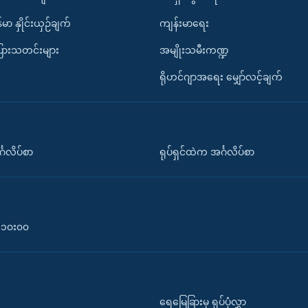
်မာ နှိုင်းယှဉ်ချက်
ကျန်းမာရေး
ပြားသတင်းများ
အမျိုးသမီးကဏ္ဍ
ရိုဟင်ဂျာအရေး မျှော်လင့်ချက်
်္ဂလိပ်စာ
ရုပ်ရှင်ထဲက အင်္ဂလိပ်စာ
၀-၁၀း၀၀
ရေမြေခြားမှ ရုပ်ပုံလွှာ