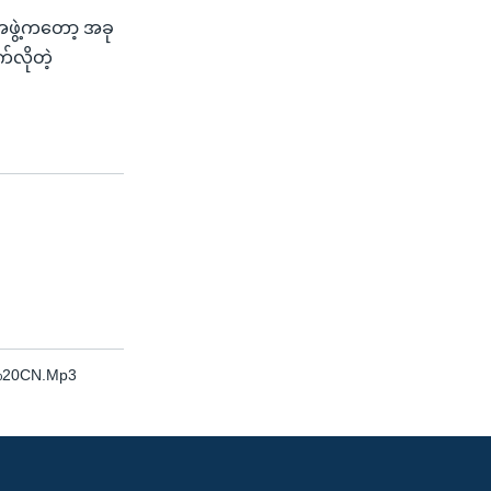
ုအဖွဲ့ကတော့ အခု
လိုတဲ့
A%20CN.Mp3