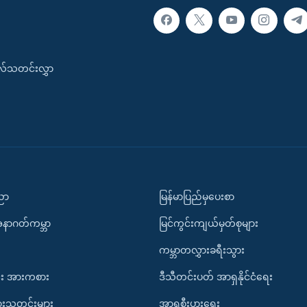
းလ်သတင်းလွှာ
ပညာ
မြန်မာပြည်မှပေးစာ
အနာဂတ်ကမ္ဘာ
မြင်ကွင်းကျယ်မှတ်စုများ
ကမ္ဘာတလွှားခရီးသွား
း အားကစား
ဒီသီတင်းပတ် အာရှနိုင်ငံရေး
ားသတင်းများ
အာရှစီးပွားရေး