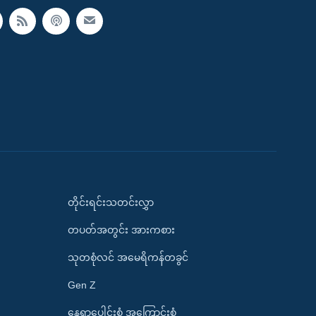
တိုင်းရင်းသတင်းလွှာ
တပတ်အတွင်း အားကစား
သုတစုံလင် အမေရိကန်တခွင်
Gen Z
နေရာပေါင်းစုံ အကြောင်းစုံ