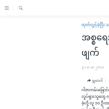
သုံး
ရ
ရှာဖွေ
လွယ်ကူ
မူလစာမျက်နှာ
ထုတ်လွှင့်ခဲ့ပြီ
ရ
စေ
မြန်မာ
လာ
အစ္စရေ
သည့်
ဒ်
ကမ္ဘာ့သတင်းများ
Link
ဗွီဒီယို
နိုင်ငံတကာ
ဖျက်
များ
သတင်းလွတ်လပ်ခွင့်
အမေရိကန်
ပင်မ
ရပ်ဝန်းတခု လမ်းတခု အလွန်
တရုတ်
၃၁ ေမ၊ ၂၀၁၀
အကြောင်းအရာ
အင်္ဂလိပ်စာလေ့လာမယ်
အစ္စရေး-ပါလက်စတိုင်း
သို့
မျှဝေပါ
အပတ်စဉ်ကဏ္ဍများ
အမေရိကန်သုံးအီဒီယံ
ကျော်
ဂါဇာကမ်းမြောင
ကြည့်
ရေဒီယိုနှင့်ရုပ်သံ အချက်အလက်များ
မကြေးမုံရဲ့ အင်္ဂလိပ်စာ
ရေဒီယို
လှုပ်ရှားသူတွေ 
ရန်
ရေဒီယို/တီဗွီအစီအစဉ်
ရုပ်ရှင်ထဲက အင်္ဂလိပ်စာ
တီဗွီ
ခဲ့လို့ လူ ၁၀ ဦ
ပင်မ