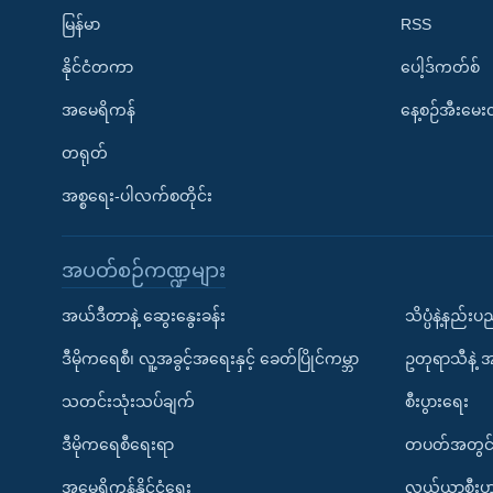
မြန်မာ
RSS
နိုင်ငံတကာ
ပေါ့ဒ်ကတ်စ်
အမေရိကန်
နေ့စဉ်အီးမေ
တရုတ်
အစ္စရေး-ပါလက်စတိုင်း
အပတ်စဉ်ကဏ္ဍများ
အယ်ဒီတာနဲ့ ဆွေးနွေးခန်း
သိပ္ပံနဲ့နည်း
ဒီမိုကရေစီ၊ လူ့အခွင့်အရေးနှင့် ခေတ်ပြိုင်ကမ္ဘာ
ဥတုရာသီနဲ့ 
သတင်းသုံးသပ်ချက်
စီးပွားရေး
ဒီမိုကရေစီရေးရာ
တပတ်အတွင်
အမေရိကန်နိုင်ငံရေး
လယ်ယာစီးပွ