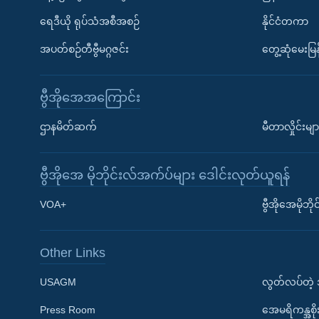
ရေဒီယို ရုပ်သံအစီအစဉ်
နိုင်ငံတကာ
အပတ်စဉ်တီဗွီမဂ္ဂဇင်း
တွေ့ဆုံမေးမြန
ဗွီအိုအေအကြောင်း
ဌာနမိတ်ဆက်
မီတာလှိုင်းမျာ
ဗွီအိုအေ မိုဘိုင်းလ်အက်ပ်များ ဒေါင်းလုတ်ယူရန်
Learning English
VOA+
ဗွီအိုအေမိုဘ
ဗွီအိုအေ လူမှုကွန်ယက်များ
Other Links
USAGM
လွတ်လပ်တဲ့
Press Room
အေမရိကန္အစိ
ဘာသာစကားများ