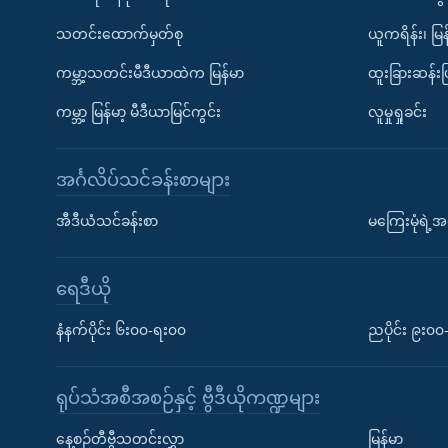
သတင်းထောက်မှတ်စု
ယူကရိန်း၊ မြန
ကမ္ဘာ့သတင်းမီဒီယာထဲက မြန်မာ
ထူးခြားဆန်း
ကမ္ဘာ့ မြန်မာ့ မီဒီယာမြင်ကွင်း
လူမှုရှုခင်း
အင်္ဂလိပ်သင်ခန်းစာများ
အီဒီယံသင်ခန်းစာ
မကြေးမုံရဲ့အင
ရေဒီယို
နံနက်ပိုင်း ၆း၀၀-ရး၀၀
ညပိုင်း ၉း၀
ရုပ်သံအစီအစဉ်နှင့် ဗွီဒီယိုကဏ္ဍများ
နေ့စဉ်တီဗွီသတင်းလွှာ
မြန်မာ