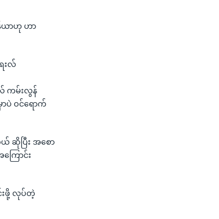
တန်ယာဟု ဟာ
ရေးလ်
လ် ကမ်းလွန်
မှာပဲ ဝင်ရောက်
် ဆိုပြီး အစော
့အကြောင်း
ို့ လုပ်တဲ့