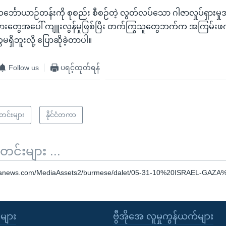
င်္ဘောယာဉ်တန်းကို စုစည်း စီစဉ်တဲ့ လွတ်လပ်သော ဂါဇာလှုပ်ရှားမှ
ားတွေအပေါ် ကျူးလွန်မှုဖြစ်ပြီး တက်ကြွသူတွေဘက်က အကြမ်းဖက်
ရှိဘူးလို့ ပြောဆိုခဲ့တာပါ။
Follow us
ပရင့်ထုတ်ရန်
သတင်းများ
နိုင်ငံတကာ
်းများ ...
oanews.com/MediaAssets2/burmese/dalet/05-31-10%20ISRAEL-GAZ
ုများ
ဗွီအိုအေ လူမှုကွန်ယက်များ