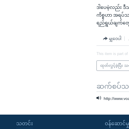
ဒါပေမဲ့လည်း ဒီသ
ကိစ္စဟာ အရပ်သ
ရည်ရွယ်ချက်တွေမ
မျှဝေပါ
This item is part of
ထုတ်လွှင့်ခဲ့ပြီး 
ဆက်စပ်သတင
http://www.v
သတင်း
၀န်ဆောင်မှ