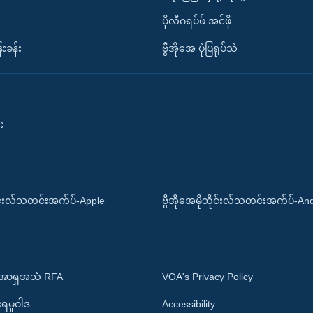
ပိုလီဂရပ်ဖ်.အင်ဖို
်းခန်း
ဗွီအိုအေ ပုံပြရုပ်သံ
း
ိုင်းလ်သတင်းအက်ပ်-Apple
ဗွီအိုအေမိုဘိုင်းလ်သတင်းအက်ပ်-An
 အာရှအသံ RFA
VOA's Privacy Policy
ုးရမူဝါဒ
Accessibility