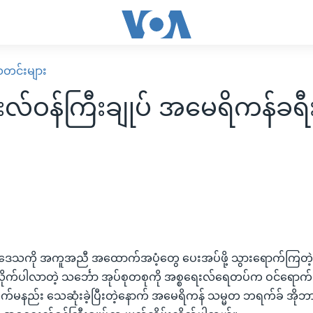
း သတင်းများ
းလ်ဝန်ကြီးချုပ် အမေရိကန်ခရီ
်ဒေသကို အကူအညီ အထောက်အပံ့တွေ ပေးအပ်ဖို့ သွားရောက်ကြတဲ
လိုက်ပါလာတဲ့ သင်္ဘော အုပ်စုတစုကို အစ္စရေးလ်ရေတပ်က ဝင်ရောက်စီး
းထက်မနည်း သေဆုံးခဲ့ပြီးတဲ့နောက် အမေရိကန် သမ္မတ ဘရက်ခ် အိုဘားမ