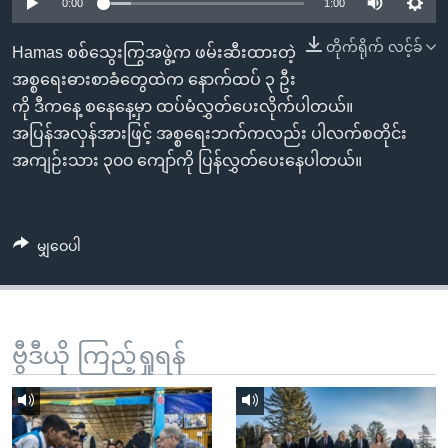
အ
0:00
1:00
သုတပဒေသာ အင်္ဂလိပ်စာ
ညွန်း
Learning English
တိုက်ရိုက် လင့်ခ်
Hamas စစ်သွေးကြွအဖွဲ့က ဖမ်းဆီးထားတဲ့
စာမျက်နှာ
အစ္စရေးဓားစာခံတွေထဲက နောက်ထပ် ၃ ဦး
သို့
ဗွီအိုအေ လူမှုကွန်ယက်များ
ကို ဒီကနေ့ စနေနေ့မှာ ထပ်မံလွှတ်ပေးလိုက်ပါတယ်။
ကျော်
အပြန်အလှန်အားဖြင့် အစ္စရေးဘက်ကလည်း ပါလက်စတိုင်း
ကြည့်
အကျဉ်းသား ၃၀၀ ကျော်ကို ပြန်လွှတ်ပေးနေပါတယ်။
ရန်
ဘာသာစကားများ
ရှာဖွေ
ရန်
မျှဝေပါ
နေရာ
သို့
ကျော်
ရန်
ဗွီဒီယို ကြည့်ရှုရန်