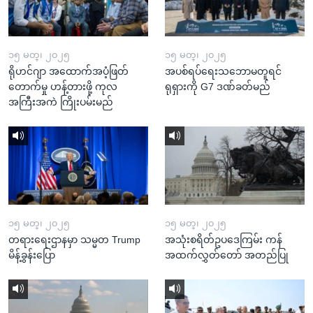
၁၅ မတ္၊ ၂၀၂၅
၁၅ မတ္၊ ၂၀၂၅
ရိုဟင်ဂျာ အထောက်အပံ့ဖြတ်
အပစ်ရပ်ရေးသဘောမတူရင်
တောက်မှု ဟန့်တားဖို့ ကုလ
ရုရှားကို G7 ဒဏ်ခတ်မည်
အကြီးအကဲ ကြိုးပမ်းမည်
၁၅ မတ္၊ ၂၀၂၅
၁၅ မတ္၊ ၂၀၂၅
တရားရေးဌာနမှာ သမ္မတ Trump
အသုံးစရိတ်ဥပဒေကြမ်း ကန်
မိန့်ခွန်းပြော
အထက်လွှတ်တော် အတည်ပြု