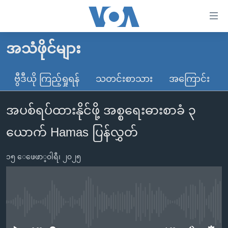
သုံး
ရ
လွယ်ကူ
အသံဖိုင်များ
မူလစာမျက်နှာ
စေ
မြန်မာ
ဗွီဒီယို ကြည့်ရှုရန်
သတင်းစာသား
အကြောင်း
သည့်
ကမ္ဘာ့သတင်းများ
Link
အပစ်ရပ်ထားနိုင်ဖို့ အစ္စရေးဓားစာခံ ၃
ဗွီဒီယို
နိုင်ငံတကာ
များ
သတင်းလွတ်လပ်ခွင့်
အမေရိကန်
ယောက် Hamas ပြန်လွှတ်
ပင်မ
ရပ်ဝန်းတခု လမ်းတခု အလွန်
တရုတ်
အကြောင်းအရာ
၁၅ ေဖေဖာ္၀ါရီ၊ ၂၀၂၅
သို့
အင်္ဂလိပ်စာလေ့လာမယ်
အစ္စရေး-ပါလက်စတိုင်း
ကျော်
အပတ်စဉ်ကဏ္ဍများ
အမေရိကန်သုံးအီဒီယံ
ကြည့်
ရေဒီယိုနှင့်ရုပ်သံ အချက်အလက်များ
မကြေးမုံရဲ့ အင်္ဂလိပ်စာ
ရေဒီယို
ရန်
No media source currently available
ပင်မ
ရေဒီယို/တီဗွီအစီအစဉ်
ရုပ်ရှင်ထဲက အင်္ဂလိပ်စာ
တီဗွီ