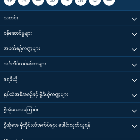
သတင်း
၀န်ဆောင်မှုများ
အပတ်စဉ်ကဏ္ဍများ
အင်္ဂလိပ်သင်ခန်းစာများ
ရေဒီယို
ရုပ်သံအစီအစဉ်နှင့် ဗွီဒီယိုကဏ္ဍများ
ဗွီအိုအေအကြောင်း
ဗွီအိုအေ မိုဘိုင်းလ်အက်ပ်များ ဒေါင်းလုတ်ယူရန်