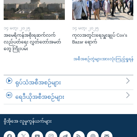
၁၄ မတ္၊ ၂၀၂၅
၁၄ မတ္၊ ၂၀၂၅
အမေရိကန်အစိုးရဆက်လက်
ကုလအတွင်းရေးမှူးချုပ် Cox's
လည်ပတ်ရေး လွှတ်တော်အမတ်
Bazar ရောက်
တွေ ကြိုးပမ်း
အစီအစဉ်တွဲများအားလုံးကြည့်ရှုရန်
ရုပ်သံအစီအစဉ်များ
ရေဒီယိုအစီအစဉ်များ
ဗွီအိုအေ လူမှုကွန်ယက်များ