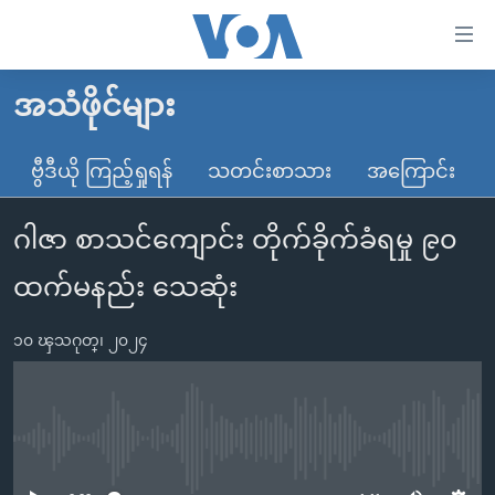
သုံး
ရ
လွယ်ကူ
အသံဖိုင်များ
မူလစာမျက်နှာ
စေ
မြန်မာ
ဗွီဒီယို ကြည့်ရှုရန်
သတင်းစာသား
အကြောင်း
သည့်
ကမ္ဘာ့သတင်းများ
Link
ဂါဇာ စာသင်ကျောင်း တိုက်ခိုက်ခံရမှု ၉၀
ဗွီဒီယို
နိုင်ငံတကာ
များ
သတင်းလွတ်လပ်ခွင့်
အမေရိကန်
ထက်မနည်း သေဆုံး
ပင်မ
ရပ်ဝန်းတခု လမ်းတခု အလွန်
တရုတ်
အကြောင်းအရာ
၁၀ ၾသဂုတ္၊ ၂၀၂၄
သို့
အင်္ဂလိပ်စာလေ့လာမယ်
အစ္စရေး-ပါလက်စတိုင်း
ကျော်
အပတ်စဉ်ကဏ္ဍများ
အမေရိကန်သုံးအီဒီယံ
ကြည့်
ရေဒီယိုနှင့်ရုပ်သံ အချက်အလက်များ
မကြေးမုံရဲ့ အင်္ဂလိပ်စာ
ရေဒီယို
ရန်
No media source currently available
ပင်မ
ရေဒီယို/တီဗွီအစီအစဉ်
ရုပ်ရှင်ထဲက အင်္ဂလိပ်စာ
တီဗွီ