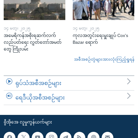
၁၄ မတ္၊ ၂၀၂၅
၁၄ မတ္၊ ၂၀၂၅
အမေရိကန်အစိုးရဆက်လက်
ကုလအတွင်းရေးမှူးချုပ် Cox's
လည်ပတ်ရေး လွှတ်တော်အမတ်
Bazar ရောက်
တွေ ကြိုးပမ်း
အစီအစဉ်တွဲများအားလုံးကြည့်ရှုရန်
ရုပ်သံအစီအစဉ်များ
ရေဒီယိုအစီအစဉ်များ
ဗွီအိုအေ လူမှုကွန်ယက်များ