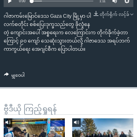
အ
0:00
1:11
သုတပဒေသာ အင်္ဂလိပ်စာ
ညွန်း
Learning English
တိုက်ရိုက် လင့်ခ်
ဂါဇာကမ်းမြောင်ဒေသ Gaza City မြို့မှာ ပါ
စာမျက်နှာ
လက်စတိုင်း စစ်ပြေးဒုက္ခသည်တွေ ခိုလှုံနေ
သို့
ဗွီအိုအေ လူမှုကွန်ယက်များ
တဲ့ ကျောင်းအပေါ် အစ္စရေးက လေကြောင်းက တိုက်ခိုက်ခဲ့တာ
ကျော်
ကြောင့် ၉၀ ကျော် သေဆုံးသွားတယ်လို့ ဂါဇာဒေသ အရပ်ဘက်
ကြည့်
ကာကွယ်ရေး အေဂျင်စီက ပြောပါတယ်။
ရန်
ဘာသာစကားများ
ရှာဖွေ
ရန်
မျှဝေပါ
နေရာ
သို့
ကျော်
ရန်
ဗွီဒီယို ကြည့်ရှုရန်