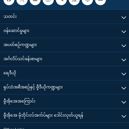
သတင်း
၀န်ဆောင်မှုများ
အပတ်စဉ်ကဏ္ဍများ
အင်္ဂလိပ်သင်ခန်းစာများ
ရေဒီယို
ရုပ်သံအစီအစဉ်နှင့် ဗွီဒီယိုကဏ္ဍများ
ဗွီအိုအေအကြောင်း
ဗွီအိုအေ မိုဘိုင်းလ်အက်ပ်များ ဒေါင်းလုတ်ယူရန်