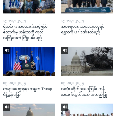
၁၅ မတ္၊ ၂၀၂၅
၁၅ မတ္၊ ၂၀၂၅
ရိုဟင်ဂျာ အထောက်အပံ့ဖြတ်
အပစ်ရပ်ရေးသဘောမတူရင်
တောက်မှု ဟန့်တားဖို့ ကုလ
ရုရှားကို G7 ဒဏ်ခတ်မည်
အကြီးအကဲ ကြိုးပမ်းမည်
၁၅ မတ္၊ ၂၀၂၅
၁၅ မတ္၊ ၂၀၂၅
တရားရေးဌာနမှာ သမ္မတ Trump
အသုံးစရိတ်ဥပဒေကြမ်း ကန်
မိန့်ခွန်းပြော
အထက်လွှတ်တော် အတည်ပြု