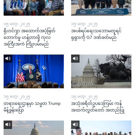
၁၅ မတ္၊ ၂၀၂၅
၁၅ မတ္၊ ၂၀၂၅
ရိုဟင်ဂျာ အထောက်အပံ့ဖြတ်
အပစ်ရပ်ရေးသဘောမတူရင်
တောက်မှု ဟန့်တားဖို့ ကုလ
ရုရှားကို G7 ဒဏ်ခတ်မည်
အကြီးအကဲ ကြိုးပမ်းမည်
၁၅ မတ္၊ ၂၀၂၅
၁၅ မတ္၊ ၂၀၂၅
တရားရေးဌာနမှာ သမ္မတ Trump
အသုံးစရိတ်ဥပဒေကြမ်း ကန်
မိန့်ခွန်းပြော
အထက်လွှတ်တော် အတည်ပြု