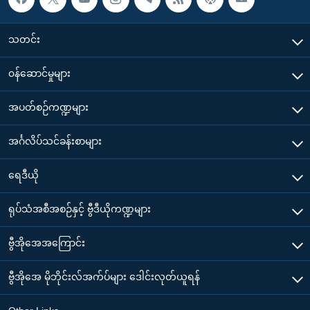
သတင်း
၀န်ဆောင်မှုများ
အပတ်စဉ်ကဏ္ဍများ
အင်္ဂလိပ်သင်ခန်းစာများ
ရေဒီယို
ရုပ်သံအစီအစဉ်နှင့် ဗွီဒီယိုကဏ္ဍများ
ဗွီအိုအေအကြောင်း
ဗွီအိုအေ မိုဘိုင်းလ်အက်ပ်များ ဒေါင်းလုတ်ယူရန်