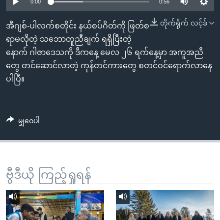
အ
0:00
0:56
သုတပဒေသာ အင်္ဂလိပ်စာ
ညွန်း
Learning English
တိုက်ရိုက် လင့်ခ်
အီဂျစ်-ပါလက်စတိုင်း နယ်စပ်ဂိတ်ကို ဖြတ်စ
စာမျက်နှာ
ရာမလိုတဲ့ သဘောတူညီချက် ရရှိပြီးတဲ့
သို့
ဗွီအိုအေ လူမှုကွန်ယက်များ
နောက် ဂါဇာဒေသကို ဒီကနေ့ မေလ ၂၆ ရက်နေ့မှာ အကူအညီ
ကျော်
တွေ တင်ဆောင်လာတဲ့ ကုန်တင်ကားတွေ စတင်ဝင်ရောက်လာနေ
ကြည့်
ပါပြီ။
ရန်
ဘာသာစကားများ
ရှာဖွေ
ရန်
မျှဝေပါ
နေရာ
သို့
ကျော်
ရန်
ဗွီဒီယို ကြည့်ရှုရန်