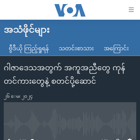
သုံး
ရ
လွယ်ကူ
အသံဖိုင်များ
မူလစာမျက်နှာ
စေ
မြန်မာ
ဗွီဒီယို ကြည့်ရှုရန်
သတင်းစာသား
အကြောင်း
သည့်
ကမ္ဘာ့သတင်းများ
Link
ဂါဇာဒေသအတွက် အကူအညီတွေ ကုန်
ဗွီဒီယို
နိုင်ငံတကာ
များ
သတင်းလွတ်လပ်ခွင့်
အမေရိကန်
တင်ကားတွေနဲ့ စတင်ပို့ဆောင်
ပင်မ
ရပ်ဝန်းတခု လမ်းတခု အလွန်
တရုတ်
အကြောင်းအရာ
၂၆ ေမ၊ ၂၀၂၄
သို့
အင်္ဂလိပ်စာလေ့လာမယ်
အစ္စရေး-ပါလက်စတိုင်း
ကျော်
အပတ်စဉ်ကဏ္ဍများ
အမေရိကန်သုံးအီဒီယံ
ကြည့်
ရေဒီယိုနှင့်ရုပ်သံ အချက်အလက်များ
မကြေးမုံရဲ့ အင်္ဂလိပ်စာ
ရေဒီယို
ရန်
No media source currently available
ပင်မ
ရေဒီယို/တီဗွီအစီအစဉ်
ရုပ်ရှင်ထဲက အင်္ဂလိပ်စာ
တီဗွီ