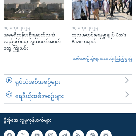
၁၄ မတ္၊ ၂၀၂၅
၁၄ မတ္၊ ၂၀၂၅
အမေရိကန်အစိုးရဆက်လက်
ကုလအတွင်းရေးမှူးချုပ် Cox's
လည်ပတ်ရေး လွှတ်တော်အမတ်
Bazar ရောက်
တွေ ကြိုးပမ်း
အစီအစဉ်တွဲများအားလုံးကြည့်ရှုရန်
ရုပ်သံအစီအစဉ်များ
ရေဒီယိုအစီအစဉ်များ
ဗွီအိုအေ လူမှုကွန်ယက်များ