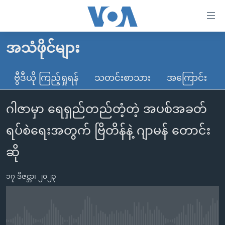
သုံး
ရ
လွယ်ကူ
အသံဖိုင်များ
မူလစာမျက်နှာ
စေ
မြန်မာ
ဗွီဒီယို ကြည့်ရှုရန်
သတင်းစာသား
အကြောင်း
သည့်
ကမ္ဘာ့သတင်းများ
Link
ဂါဇာမှာ ရေရှည်တည်တံ့တဲ့ အပစ်အခတ်
ဗွီဒီယို
နိုင်ငံတကာ
များ
သတင်းလွတ်လပ်ခွင့်
အမေရိကန်
ရပ်စဲရေးအတွက် ဗြိတိန်နဲ့ ဂျာမန် တောင်း
ပင်မ
ရပ်ဝန်းတခု လမ်းတခု အလွန်
တရုတ်
အကြောင်းအရာ
ဆို
သို့
အင်္ဂလိပ်စာလေ့လာမယ်
အစ္စရေး-ပါလက်စတိုင်း
ကျော်
၁၇ ဒီဇင္ဘာ၊ ၂၀၂၃
အပတ်စဉ်ကဏ္ဍများ
အမေရိကန်သုံးအီဒီယံ
ကြည့်
ရေဒီယိုနှင့်ရုပ်သံ အချက်အလက်များ
မကြေးမုံရဲ့ အင်္ဂလိပ်စာ
ရေဒီယို
ရန်
ပင်မ
ရေဒီယို/တီဗွီအစီအစဉ်
ရုပ်ရှင်ထဲက အင်္ဂလိပ်စာ
တီဗွီ