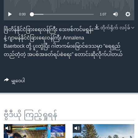
No media source currently available
အ
သုတပဒေသာ အင်္ဂလိပ်စာ
ညွန်း
Learning English
0:00
1:07
စာမျက်နှာ
သို့
ဗွီအိုအေ လူမှုကွန်ယက်များ
တိုက်ရိုက် လင့်ခ်
ဗြိတိန်နိုင်ငံခြားရေးဝန်ကြီး ဒေးဗစ်ကင်မရွန်း
ကျော်
နဲ့ ဂျာမန်နိုင်ငံခြားရေးဝန်ကြီး Annalena
ကြည့်
Baerbock တို့ ပူးတွဲပြီး ဂါဇာကမ်းမြောင်ဒေသမှာ “ရေရှည်
ရန်
တည်တံ့တဲ့ အပစ်အခတ်ရပ်စဲရေး” တောင်းဆိုလိုက်ပါတယ်
ဘာသာစကားများ
ရှာဖွေ
ရန်
နေရာ
မျှဝေပါ
သို့
ကျော်
ရန်
ဗွီဒီယို ကြည့်ရှုရန်