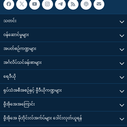
သတင်း
၀န်ဆောင်မှုများ
အပတ်စဉ်ကဏ္ဍများ
အင်္ဂလိပ်သင်ခန်းစာများ
ရေဒီယို
ရုပ်သံအစီအစဉ်နှင့် ဗွီဒီယိုကဏ္ဍများ
ဗွီအိုအေအကြောင်း
ဗွီအိုအေ မိုဘိုင်းလ်အက်ပ်များ ဒေါင်းလုတ်ယူရန်