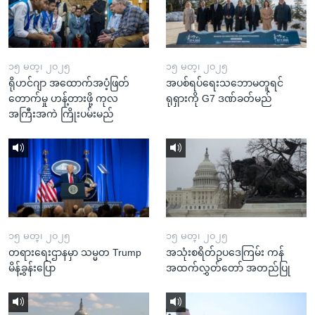
၁၅ မတ္၊ ၂၀၂၅
၁၅ မတ္၊ ၂၀၂၅
ရိုဟင်ဂျာ အထောက်အပံ့ဖြတ်
အပစ်ရပ်ရေးသဘောမတူရင်
တောက်မှု ဟန့်တားဖို့ ကုလ
ရုရှားကို G7 ဒဏ်ခတ်မည်
အကြီးအကဲ ကြိုးပမ်းမည်
၁၅ မတ္၊ ၂၀၂၅
၁၅ မတ္၊ ၂၀၂၅
တရားရေးဌာနမှာ သမ္မတ Trump
အသုံးစရိတ်ဥပဒေကြမ်း ကန်
မိန့်ခွန်းပြော
အထက်လွှတ်တော် အတည်ပြု