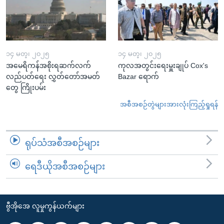
၁၄ မတ္၊ ၂၀၂၅
၁၄ မတ္၊ ၂၀၂၅
အမေရိကန်အစိုးရဆက်လက်
ကုလအတွင်းရေးမှူးချုပ် Cox's
လည်ပတ်ရေး လွှတ်တော်အမတ်
Bazar ရောက်
တွေ ကြိုးပမ်း
အစီအစဉ်တွဲများအားလုံးကြည့်ရှုရန်
ရုပ်သံအစီအစဉ်များ
ရေဒီယိုအစီအစဉ်များ
ဗွီအိုအေ လူမှုကွန်ယက်များ