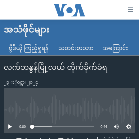
သုံး
ရ
လွယ်ကူ
အသံဖိုင်များ
မူလစာမျက်နှာ
စေ
မြန်မာ
ဗွီဒီယို ကြည့်ရှုရန်
သတင်းစာသား
အကြောင်း
သည့်
ကမ္ဘာ့သတင်းများ
Link
လက်ဘနွန်မြို့လယ် တိုက်ခိုက်ခံရ
ဗွီဒီယို
နိုင်ငံတကာ
များ
သတင်းလွတ်လပ်ခွင့်
အမေရိကန်
ပင်မ
၂၃ ႏိုဝင္ဘာ၊ ၂၀၂၄
ရပ်ဝန်းတခု လမ်းတခု အလွန်
တရုတ်
အကြောင်းအရာ
သို့
အင်္ဂလိပ်စာလေ့လာမယ်
အစ္စရေး-ပါလက်စတိုင်း
ကျော်
အပတ်စဉ်ကဏ္ဍများ
အမေရိကန်သုံးအီဒီယံ
No media source currently available
ကြည့်
ရေဒီယိုနှင့်ရုပ်သံ အချက်အလက်များ
မကြေးမုံရဲ့ အင်္ဂလိပ်စာ
ရေဒီယို
ရန်
0:00
0:44
ပင်မ
ရေဒီယို/တီဗွီအစီအစဉ်
ရုပ်ရှင်ထဲက အင်္ဂလိပ်စာ
တီဗွီ