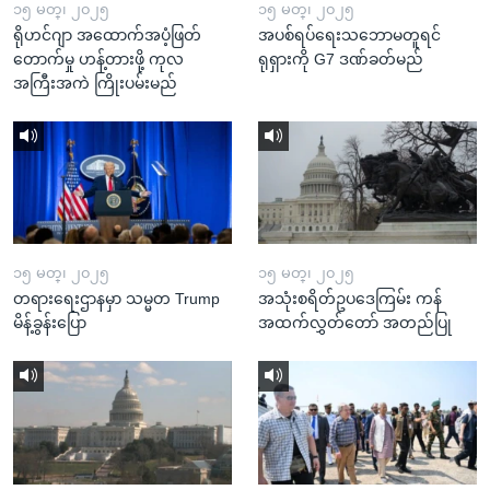
၁၅ မတ္၊ ၂၀၂၅
၁၅ မတ္၊ ၂၀၂၅
ရိုဟင်ဂျာ အထောက်အပံ့ဖြတ်
အပစ်ရပ်ရေးသဘောမတူရင်
တောက်မှု ဟန့်တားဖို့ ကုလ
ရုရှားကို G7 ဒဏ်ခတ်မည်
အကြီးအကဲ ကြိုးပမ်းမည်
၁၅ မတ္၊ ၂၀၂၅
၁၅ မတ္၊ ၂၀၂၅
တရားရေးဌာနမှာ သမ္မတ Trump
အသုံးစရိတ်ဥပဒေကြမ်း ကန်
မိန့်ခွန်းပြော
အထက်လွှတ်တော် အတည်ပြု