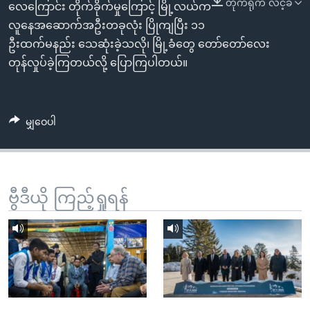
တိုက်ရိုက် လင့်ခ်
အ
လေကြောင်း တိုက်ခိုက်မှုကြောင့် မြို့လယ်က
သုတပဒေသာ အင်္ဂလိပ်စာ
ညွန်း
Learning English
လူနေအဆောက်အဦးတခုလုံး ပြိုကျပြီး ၁၁
စာမျက်နှာ
ဦးထက်မနည်း သေဆုံးခဲ့သလို၊ မြို့ခံတွေ တော်တော်လေး
သို့
ဗွီအိုအေ လူမှုကွန်ယက်များ
တုန်လှုပ်ခဲ့ကြတယ်လို့ ပြောကြပါတယ်။
ကျော်
ကြည့်
ရန်
မျှဝေပါ
ဘာသာစကားများ
ရှာဖွေ
ရန်
နေရာ
သို့
ဗွီဒီယို ကြည့်ရှုရန်
ကျော်
ရန်