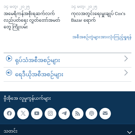
၁၄ မတ္၊ ၂၀၂၅
၁၄ မတ္၊ ၂၀၂၅
အမေရိကန်အစိုးရဆက်လက်
ကုလအတွင်းရေးမှူးချုပ် Cox's
လည်ပတ်ရေး လွှတ်တော်အမတ်
Bazar ရောက်
တွေ ကြိုးပမ်း
အစီအစဉ်တွဲများအားလုံးကြည့်ရှုရန်
ရုပ်သံအစီအစဉ်များ
ရေဒီယိုအစီအစဉ်များ
ဗွီအိုအေ လူမှုကွန်ယက်များ
သတင်း