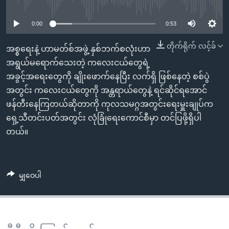
No media source currently available
အ
သုတပဒေသာ အင်္ဂလိပ်စာ
ညွန်း
Learning English
0:00
0:53
စာမျက်နှာ
သို့
ဗွီအိုအေ လူမှုကွန်ယက်များ
တိုက်ရိုက် လင့်ခ်
အစ္စရေးနဲ့ ဟာမတ်စ်အဖွဲ့ နှစ်ဘက်စလုံးဟာ
ကျော်
အရွယ်မရောက်သေးတဲ့ ကလေးငယ်တွေရဲ့
ကြည့်
အခွင့်အရေးတွေကို ချိုးဖောက်နေပြီး လက်ရှိ ဖြစ်နေတဲ့ စစ်ပွဲ
ရန်
အတွင်း ကလေးငယ်တွေကို အန္တရာယ်တွေနဲ့ ရင်ဆိုင်ရအောင်
ဘာသာစကားများ
ရှာဖွေ
ဖန်တီးနေကြတယ်ဆိုတာကို ကုလသမဂ္ဂအတွင်းရေးမှူးချုပ်က
ရန်
ရှေ့သီတင်းပတ်အတွင်း လုံခြုံရေးကောင်စီမှာ တင်ပြဖို့ရှိပါ
နေရာ
တယ်။
သို့
ကျော်
ရန်
မျှဝေပါ