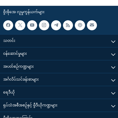
ဗွီအိုအေ လူမှုကွန်ယက်များ
သတင်း
၀န်ဆောင်မှုများ
အပတ်စဉ်ကဏ္ဍများ
အင်္ဂလိပ်သင်ခန်းစာများ
ရေဒီယို
ရုပ်သံအစီအစဉ်နှင့် ဗွီဒီယိုကဏ္ဍများ
ဗွီအိုအေအကြောင်း