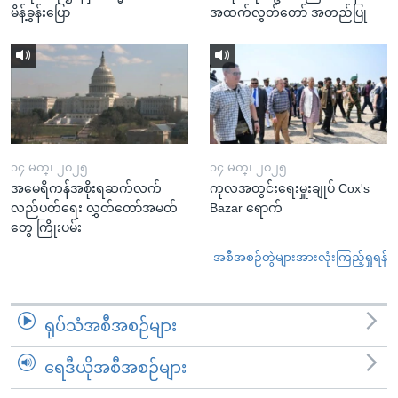
မိန့်ခွန်းပြော
အထက်လွှတ်တော် အတည်ပြု
၁၄ မတ္၊ ၂၀၂၅
၁၄ မတ္၊ ၂၀၂၅
အမေရိကန်အစိုးရဆက်လက်
ကုလအတွင်းရေးမှူးချုပ် Cox's
လည်ပတ်ရေး လွှတ်တော်အမတ်
Bazar ရောက်
တွေ ကြိုးပမ်း
အစီအစဉ်တွဲများအားလုံးကြည့်ရှုရန်
ရုပ်သံအစီအစဉ်များ
ရေဒီယိုအစီအစဉ်များ