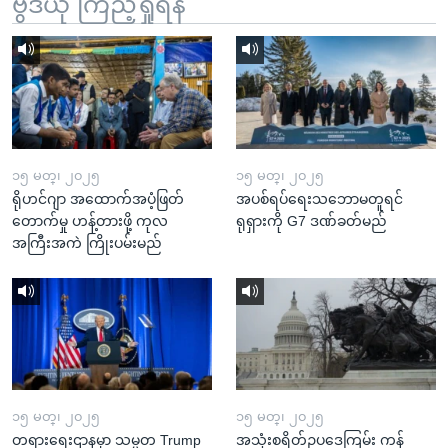
ဗွီဒီယို ကြည့်ရှုရန်
၁၅ မတ္၊ ၂၀၂၅
၁၅ မတ္၊ ၂၀၂၅
ရိုဟင်ဂျာ အထောက်အပံ့ဖြတ်
အပစ်ရပ်ရေးသဘောမတူရင်
တောက်မှု ဟန့်တားဖို့ ကုလ
ရုရှားကို G7 ဒဏ်ခတ်မည်
အကြီးအကဲ ကြိုးပမ်းမည်
၁၅ မတ္၊ ၂၀၂၅
၁၅ မတ္၊ ၂၀၂၅
တရားရေးဌာနမှာ သမ္မတ Trump
အသုံးစရိတ်ဥပဒေကြမ်း ကန်