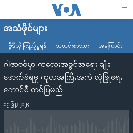
သုံး
ရ
လွယ်ကူ
အသံဖိုင်များ
မူလစာမျက်နှာ
စေ
မြန်မာ
ဗွီဒီယို ကြည့်ရှုရန်
သတင်းစာသား
အကြောင်း
သည့်
ကမ္ဘာ့သတင်းများ
Link
ဂါဇာစစ်မှာ ကလေးအခွင့်အရေး ချိုး
ဗွီဒီယို
နိုင်ငံတကာ
များ
သတင်းလွတ်လပ်ခွင့်
အမေရိကန်
ဖောက်ခံရမှု ကုလအကြီးအကဲ လုံခြုံရေး
ပင်မ
ရပ်ဝန်းတခု လမ်းတခု အလွန်
တရုတ်
အကြောင်းအရာ
ကောင်စီ တင်ပြမည်
သို့
အင်္ဂလိပ်စာလေ့လာမယ်
အစ္စရေး-ပါလက်စတိုင်း
ကျော်
၀၉ ဇြန္၊ ၂၀၂၄
အပတ်စဉ်ကဏ္ဍများ
အမေရိကန်သုံးအီဒီယံ
ကြည့်
ရေဒီယိုနှင့်ရုပ်သံ အချက်အလက်များ
မကြေးမုံရဲ့ အင်္ဂလိပ်စာ
ရေဒီယို
ရန်
ပင်မ
ရေဒီယို/တီဗွီအစီအစဉ်
ရုပ်ရှင်ထဲက အင်္ဂလိပ်စာ
တီဗွီ