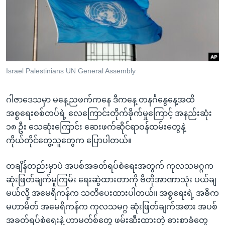
အ
သုတပဒေသာ အင်္ဂလိပ်စာ
ညွန်း
Learning English
စာမျက်နှာ
သို့
ဗွီအိုအေ လူမှုကွန်ယက်များ
ကျော်
ကြည့်
Israel Palestinians UN General Assembly
ရန်
ဘာသာစကားများ
ရှာဖွေ
ဂါဇာဒေသမှာ မနေ့ညဖက်ကနေ ဒီကနေ့ တနင်္ဂနွေနေ့အထိ
ရန်
အစ္စရေးစစ်တပ်ရဲ့ လေကြောင်းတိုက်ခိုက်မှုကြောင့် အနည်းဆုံး
နေရာ
၁၈ ဦး သေဆုံးကြောင်း ဆေးဖက်ဆိုင်ရာဝန်ထမ်းတွေနဲ့
သို့
ကိုယ်တိုင်တွေ့သူတွေက ပြောပါတယ်။
ကျော်
ရန်
တချိန်တည်းမှာပဲ အပစ်အခတ်ရပ်စဲရေးအတွက် ကုလသမဂ္ဂက
ဆုံးဖြတ်ချက်မူကြမ်း ရေးဆွဲထားတာကို ဗီတိုအာဏာသုံး ပယ်ချ
မယ်လို့ အမေရိကန်က သတိပေးထားပါတယ်။ အစ္စရေးရဲ့ အဓိက
မဟာမိတ် အမေရိကန်က ကုလသမဂ္ဂ ဆုံးဖြတ်ချက်အစား အပစ်
အခတ်ရပ်စဲရေးနဲ့ ဟာမတ်စ်တွေ ဖမ်းဆီးထားတဲ့ ဓားစာခံတွေ