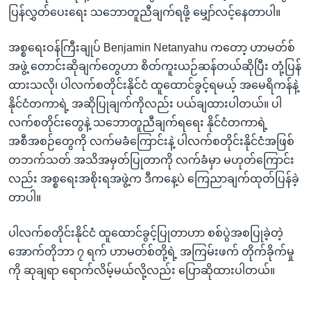
ပြန်လွှတ်ပေးရေး သဘောတူညီချက်ရဖို့ မျှော်လင့်နေတာပါ။
အစ္စရေးဝန်ကြီးချုပ် Benjamin Netanyahu ကတော့ ဟာမတ်စ်
အဖွဲ့ တောင်းဆိုချက်တွေဟာ စိတ်ကူးယဉ်ဆန်တယ်ဆိုပြီး တုံ့ပြန်
ထားသလို၊ ပါလက်စတိုင်းနိုင်ငံ ထူထောင်ခွင့်ရမယ့် အမေရိကန်နဲ့
နိုင်ငံတကာရဲ့ အဆိုပြုချက်ကိုလည်း ပယ်ချထားပါတယ်။ ပါ
လက်စတိုင်းတွေနဲ့ သဘောတူညီချက်ရရေး နိုင်ငံတကာရဲ့
အစီအစဉ်တွေကို လက်မခံကြောင်းနဲ့ ပါလက်စတိုင်းနိုင်ငံအဖြစ်
တဘက်သတ် အသိအမှတ်ပြုတာကို လက်ခံမှာ မဟုတ်ကြောင်း
လည်း အစ္စရေးအစိုးရအဖွဲ့က ဒီကနေ့ပဲ ကြေညာချက်ထုတ်ပြန်ခဲ့
တာပါ။
ပါလက်စတိုင်းနိုင်ငံ ထူထောင်ခွင့်ပြုတာဟာ စစ်ပွဲအစပြုခဲ့တဲ့
အောက်တိုဘာ ၇ ရက် ဟာမတ်စ်တို့ရဲ့ အကြမ်းဖက် တိုက်ခိုက်မှု
ကို ဆုချရာ ရောက်လိမ့်မယ်လို့လည်း ပြောဆိုထားပါတယ်။