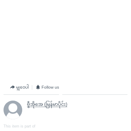
မျှဝေပါ
Follow us
ဗွီအိုအေ (မြန်မာပိုင်း)
This item is part of