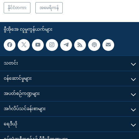
နိုင်ငံတကာ
အမေရိကန်
ဗွီအိုအေ လူမှုကွန်ယက်များ
သတင်း
၀န်ဆောင်မှုများ
အပတ်စဉ်ကဏ္ဍများ
အင်္ဂလိပ်သင်ခန်းစာများ
ရေဒီယို
ရုပ်သံအစီအစဉ်နှင့် ဗွီဒီယိုကဏ္ဍများ