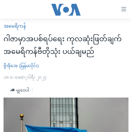
သုံး
ရ
လွယ်ကူ
အမေရိကန်
မူလစာမျက်နှာ
စေ
ဂါဇာမှာအပစ်ရပ်ရေး ကုလဆုံးဖြတ်ချက်
မြန်မာ
သည့်
အမေရိကန်ဗီတိုသုံး ပယ်ချမည်
ကမ္ဘာ့သတင်းများ
Link
ဗွီဒီယို
နိုင်ငံတကာ
ဗွီအိုအေ (မြန်မာပိုင်း)
များ
သတင်းလွတ်လပ်ခွင့်
အမေရိကန်
၁၈ ေဖေဖာ္၀ါရီ၊ ၂၀၂၄
ပင်မ
ရပ်ဝန်းတခု လမ်းတခု အလွန်
တရုတ်
အကြောင်းအရာ
မျှဝေပါ
သို့
အင်္ဂလိပ်စာလေ့လာမယ်
အစ္စရေး-ပါလက်စတိုင်း
ကျော်
အပတ်စဉ်ကဏ္ဍများ
အမေရိကန်သုံးအီဒီယံ
ကြည့်
ရေဒီယိုနှင့်ရုပ်သံ အချက်အလက်များ
မကြေးမုံရဲ့ အင်္ဂလိပ်စာ
ရေဒီယို
ရန်
ပင်မ
ရေဒီယို/တီဗွီအစီအစဉ်
ရုပ်ရှင်ထဲက အင်္ဂလိပ်စာ
တီဗွီ