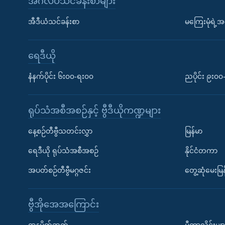
အင်္ဂလိပ်သင်ခန်းစာများ
အီဒီယံသင်ခန်းစာ
မကြေးမုံရဲ့အင
ရေဒီယို
နံနက်ပိုင်း ၆း၀၀-ရး၀၀
ညပိုင်း ၉း၀
ရုပ်သံအစီအစဉ်နှင့် ဗွီဒီယိုကဏ္ဍများ
နေ့စဉ်တီဗွီသတင်းလွှာ
မြန်မာ
ရေဒီယို ရုပ်သံအစီအစဉ်
နိုင်ငံတကာ
အပတ်စဉ်တီဗွီမဂ္ဂဇင်း
တွေ့ဆုံမေးမြန
ဗွီအိုအေအကြောင်း