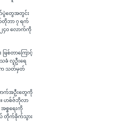
က်ပွဲတွေအတွင်း
်တိုဘာ ၇ ရက်
ံ ၂၄၀ လောက်ကို
း ဖြစ်တာကြောင့်
ဒေသခံ လူဦးရေ
ဘက်က သတ်မှတ်
ဆောက်အဦးတွေကို
်။ ဟစ်ဇ်ဘိုလာ
 အစ္စရေးကို
 တိုက်ခိုက်သွား