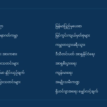
ပညာ
မြန်မာပြည်မှပေးစာ
အနာဂတ်ကမ္ဘာ
မြင်ကွင်းကျယ်မှတ်စုများ
ကမ္ဘာတလွှားခရီးသွား
း အားကစား
ဒီသီတင်းပတ် အာရှနိုင်ငံရေး
ားသတင်းများ
အာရှစီးပွားရေး
်မာ နှိုင်းယှဉ်ချက်
ကျန်းမာရေး
ပြားသတင်းများ
အမျိုးသမီးကဏ္ဍ
ရိုဟင်ဂျာအရေး မျှော်လင့်ချက်