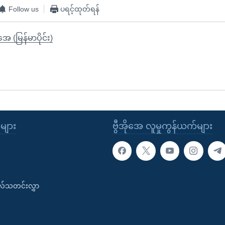
Follow us
ပရင့်ထုတ်ရန်
ုအေ (မြန်မာပိုင်း)
ုများ
ဗွီအိုအေ လူမှုကွန်ယက်များ
းလ်သတင်းလွှာ