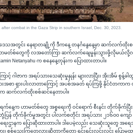
a after combat in the Gaza Strip in southern Israel, Dec. 30, 2023.
ေသအတွင်း နေရာတချို့ကို ဒီကနေ့ တနင်္ဂနွေနေ့မှာ ဆက်လက်ထိုး
မတ်စ်တွေကို လအတော်ကြာ ဆက်လက်ချေမှုန်းသွားဖို့လိုမယ်လို့
enjamin Netanyahu က စနေနေ့တုန်းက ပြောထားတာပါ။
ြောင့် ဂါဇာက အရပ်သားသေဆုံးမှုနှုန်း များလာပြီး၊ အိုးအိမ် စွန့်ခ
အစာ ရှားပါးလာတာကြောင့် အပစ်အခတ် ရပ်ကြဖို့ နိုင်ငံတကာက တ
စရေးက ဆက်လက်ထိုးစစ်ဆင်နေတာပါ။
်နေ့က ဟာမတ်စ်တွေ အစ္စရေးကို ဝင်ရောက် စီးနင်း တိုက်ခိုက်ပြီးချိ
ုံ့ပြန် တိုက်ခိုက်မှုအတွင်း ပါလက်စတိုင်း အရပ်သား ၂၁၆၀၀ ကျော် သေ
်းမာရေးဌာနက ပြောဆိုထားတာပါ။ ဒါပေမဲ့လည်း သေဆုံးသူတွေ အ
 စစ်သွေးကြွတွေလားဆိုတာကိုတော့ ရှင်းရှင်းလင်းလင်း ပြောမထ