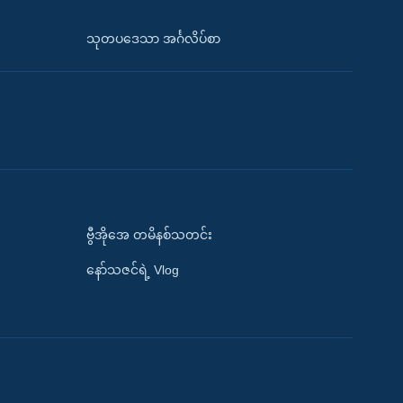
သုတပဒေသာ အင်္ဂလိပ်စာ
ဗွီအိုအေ တမိနစ်သတင်း
နော်သဇင်ရဲ့ Vlog