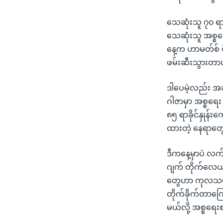
သေဆုံးသူ ၇၀ ရာခ
သေဆုံးသူ အစ္စ
နေ့က ဟာမတ်စ် စ
ဖမ်းဆီးသွားတာ
ဒါပေမဲ့လည်း အခ
ဂါဇာမှာ အစ္စရေ
၈၅ ရာခိုင်နှုန်း
ထားတဲ့ နေရာတွေ
ဒီကနေ့မှာပဲ လ
ဂျက် တိုက်လေယာ
တွေဟာ ကုလသမဂ္ဂ 
တိုက်ခိုက်တာကြ
မယ်လို့ အစ္စရေ