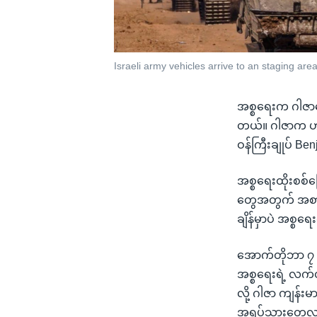
Israeli army vehicles arrive to an staging are
အစ္စရေးက ဂါဇာဒ
တယ်။ ဂါဇာက ဟာ
ဝန်ကြီးချုပ် B
အစ္စရေးထိုးစစ်က
တွေအတွက် အစား
ချိန်မှာပဲ အစ္
အောက်တိုဘာ ၇ ရက
အစ္စရေးရဲ့ လက်တ
လို့ ဂါဇာ ကျန
အရပ်သားတွေလား၊