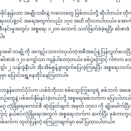
ိုင်နှုန်းဟာ အမျိုးသမီးနဲ့ ကလေးတွေ ဖြစ်တယ်လို့ ဆိုပါတယ်။ တို
ရေးတပ်ဖွဲ့ဝင် အရေအတွက်လည်း ၁၇၀ အထိ တိုးလာပါတယ်။ အောက
ီးနင်းမှုအတွင်း အစ္စရေး ၁၂၀၀ လောက် သတ်ဖြတ်ခံခဲ့ရပြီး ဓါးစာခ
ပါ။
ုအခါ တချို့ကို အကျဉ်းသားလဲလှယ်တဲ့အစီအစဉ်နဲ့ ပြန်လွှတ်ပေးပြီ
း ဓါးစာခံ ၁၂၀ ကျော်သာ ကျန်ပါတော့တယ်။ စစ်ပွဲကြောင့် ဂါဇာက 
ကျော်၊ ၂ သန်းခွဲနီးပါး အိုးအိမ်စွန့်ခွာထွက်ပြေးခဲ့ကြရပြီး အစ္စရေး
မှာ ပြောင်းရွှေ့နေထိုင်နေကြတာပါ။
က်ဘနွန်တောင်ပိုင်းက ဟစ်ဇ်ဘိုလာ စစ်သွေးကြွတွေရဲ့ စစ်ဘက် အ
ဉ်တွေနဲ့ ပစ်ခတ်နှိမ်နင်းခဲ့တယ်လို့ အစ္စရေးစစ်ဘက်က ပြောပါတယ
လုံခြုံရေးကောင်စီ ဆုံးဖြတ်ချက် အမှတ် ၁၇၀၁ ကို ချိုးဖေါက်ပြီး
ောင့် နယ်စပ်လုံခြုံရေးအတွက် အစ္စရေးဘက်က ဆက်ပြီး ခုခံကာကွယ်
းစစ်ဖက်က ထုတ်ပြန်တဲ့ ကြေညာချက်မှာ ဖေါ်ပြထားပါတယ်။