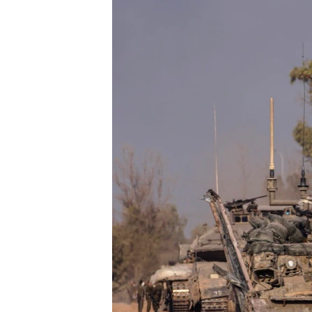
သုတပဒေသာ အင်္ဂလိပ်စာ
အ
ညွန်း
စာမျက်နှာ
သို့
ကျော်
ကြည့်
ရန်
ရှာဖွေ
ရန်
နေရာ
သို့
ကျော်
ရန်