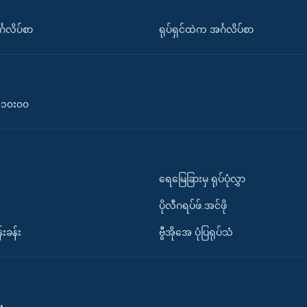
်္ဂလိပ်စာ
ရုပ်ရှင်ထဲက အင်္ဂလိပ်စာ
၀-၁၀း၀၀
ရေမြေခြားမှ ရုပ်ပုံလွှာ
ပိုလီဂရပ်ဖ်.အင်ဖို
်းခန်း
ဗွီအိုအေ ပုံပြရုပ်သံ