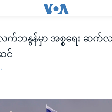
့ လက်ဘနွန်မှာ အစ္စရေး ဆက်
်ဆင်
း)