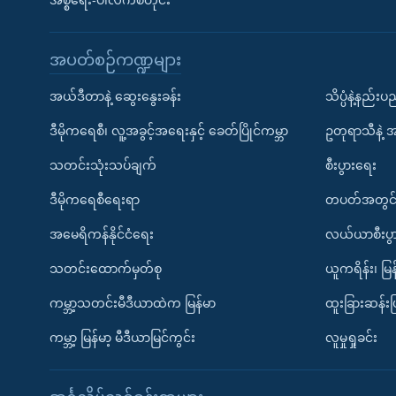
အစ္စရေး-ပါလက်စတိုင်း
အပတ်စဉ်ကဏ္ဍများ
အယ်ဒီတာနဲ့ ဆွေးနွေးခန်း
သိပ္ပံနဲ့နည်း
ဒီမိုကရေစီ၊ လူ့အခွင့်အရေးနှင့် ခေတ်ပြိုင်ကမ္ဘာ
ဥတုရာသီနဲ့ 
သတင်းသုံးသပ်ချက်
စီးပွားရေး
ဒီမိုကရေစီရေးရာ
တပတ်အတွင်
အမေရိကန်နိုင်ငံရေး
လယ်ယာစီးပွ
သတင်းထောက်မှတ်စု
ယူကရိန်း၊ မြန
ကမ္ဘာ့သတင်းမီဒီယာထဲက မြန်မာ
ထူးခြားဆန်း
ကမ္ဘာ့ မြန်မာ့ မီဒီယာမြင်ကွင်း
လူမှုရှုခင်း