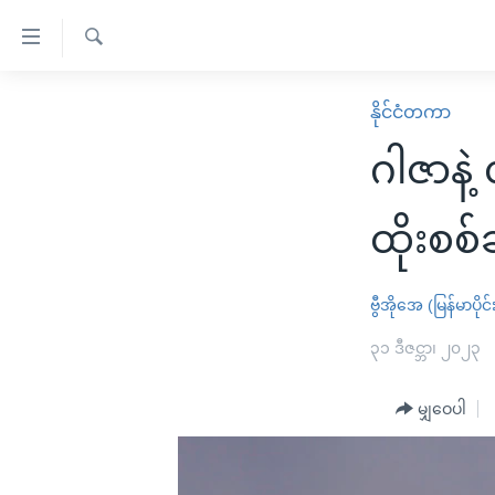
သုံး
ရ
ရှာဖွေ
လွယ်ကူ
မူလစာမျက်နှာ
နိုင်ငံတကာ
ရ
စေ
မြန်မာ
လာ
ဂါဇာနဲ
သည့်
ဒ်
ကမ္ဘာ့သတင်းများ
Link
ဗွီဒီယို
နိုင်ငံတကာ
ထိုးစစ
များ
သတင်းလွတ်လပ်ခွင့်
အမေရိကန်
ပင်မ
ရပ်ဝန်းတခု လမ်းတခု အလွန်
တရုတ်
ဗွီအိုအေ (မြန်မာပိုင်
အကြောင်းအရာ
အင်္ဂလိပ်စာလေ့လာမယ်
အစ္စရေး-ပါလက်စတိုင်း
၃၁ ဒီဇင္ဘာ၊ ၂၀၂၃
သို့
အပတ်စဉ်ကဏ္ဍများ
အမေရိကန်သုံးအီဒီယံ
ကျော်
မျှဝေပါ
ကြည့်
ရေဒီယိုနှင့်ရုပ်သံ အချက်အလက်များ
မကြေးမုံရဲ့ အင်္ဂလိပ်စာ
ရေဒီယို
ရန်
ရေဒီယို/တီဗွီအစီအစဉ်
ရုပ်ရှင်ထဲက အင်္ဂလိပ်စာ
တီဗွီ
ပင်မ