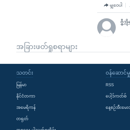
မျှဝေပါ
ဗွီအိ
အခြားဖတ်ရှုစရာများ
သတင်း
၀န်ဆောင်မှ
မြန်မာ
RSS
နိုင်ငံတကာ
ပေါ့ဒ်ကတ်စ်
အမေရိကန်
နေ့စဉ်အီးမေ
တရုတ်