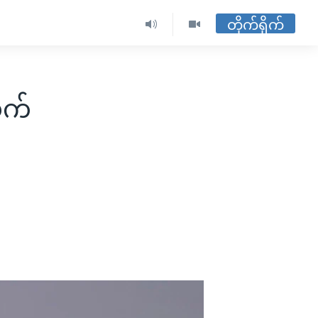
တိုက်ရိုက်
လက်