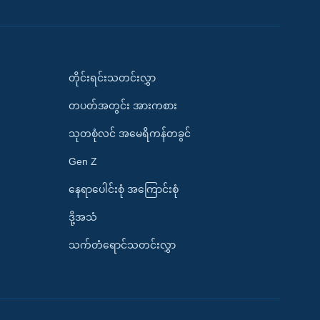
တိုင်းရင်းသတင်းလွှာ
တပတ်အတွင်း အားကစား
သုတစုံလင် အမေရိကန်တခွင်
Gen Z
နေရာပေါင်းစုံ အကြောင်းစုံ
ဒို့အသံ
သက်တံရောင်သတင်းလွှာ