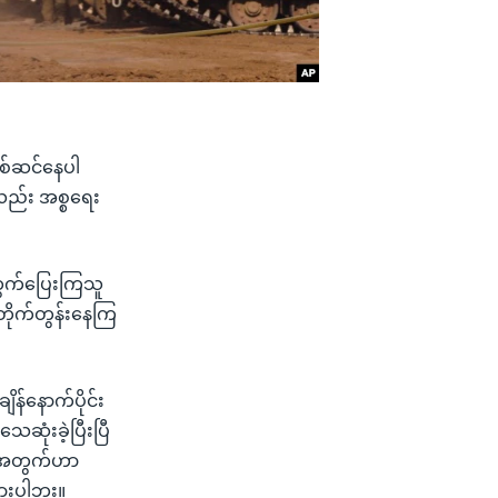
စစ်ဆင်နေပါ
လည်း အစ္စရေး
ါထွက်ပြေးကြသူ
ိုက်တွန်းနေကြ
န်နောက်ပိုင်း
ဆုံးခဲ့ပြီးပြီ
ရေအတွက်ဟာ
ားပါဘူး။