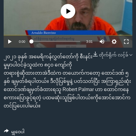
အ
သုတပဒေသာ အင်္ဂလိပ်စာ
ညွန်း
Learning English
No media source currently available
စာမျက်နှာ
သို့
ဗွီအိုအေ လူမှုကွန်ယက်များ
ကျော်
0:00
3:01
ကြည့်
ရန်
တိုက်ရိုက် လင့်ခ်
ဘာသာစကားများ
၂၀၂၁ ခုနှစ် အမေရိကန်လွှတ်တော်ကို စီးနင်း
ရှာဖွေ
မှုမှာပါဝင်ခဲ့သူထဲက ၈၄၀ ကျော်ကို
ရန်
တရားစွဲဆိုထားတာအဲဒီထဲက တယောက်ကတော့ ထောင်ဒဏ် ၅
နေရာ
နှစ် ချမှတ်ခံရပါတယ်။ ဒီလိုပြစ်မှုနဲ့ ပတ်သတ်ပြီး အကြာရှည်ဆုံး
သို့
ထောင်ဒဏ်ချမှတ်ခံထားရသူ Robert Palmar ဟာ ထောင်ကနေ
ကျော်
စကားပြောခွင့်ရတဲ့ ပထမဆုံးသူဖြစ်ပါတယ်။ကိုအောင်အောင်က
ရန်
တင်ပြပေးပါမယ်။
မျှဝေပါ