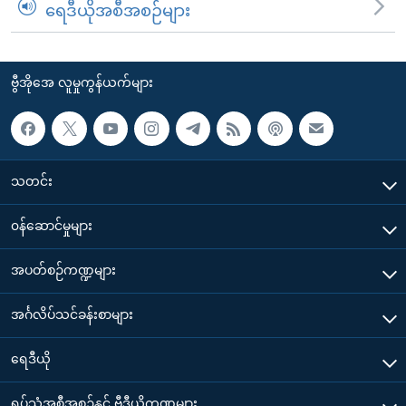
ရေဒီယိုအစီအစဉ်များ
ဗွီအိုအေ လူမှုကွန်ယက်များ
သတင်း
၀န်ဆောင်မှုများ
အပတ်စဉ်ကဏ္ဍများ
အင်္ဂလိပ်သင်ခန်းစာများ
ရေဒီယို
ရုပ်သံအစီအစဉ်နှင့် ဗွီဒီယိုကဏ္ဍများ