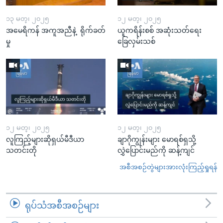
၁၃ မတ္၊ ၂၀၂၅
၁၂ မတ္၊ ၂၀၂၅
အမေရိကန် အကူအညီနဲ့ ရိုက်ခတ်
ယူကရိန်းစစ် အဆုံးသတ်ရေး
မှု
ခြေလှမ်းသစ်
၁၂ မတ္၊ ၂၀၂၅
၁၂ မတ္၊ ၂၀၂၅
လူကြည့်များဆိုရှယ်မီဒီယာ
ချာဂိုကျွန်းများ မောရစ်ရှသို့
သတင်းတို
လွှဲပြောင်းမည်ကို ဆန့်ကျင်
အစီအစဉ်တွဲများအားလုံးကြည့်ရှုရန်
ရုပ်သံအစီအစဉ်များ