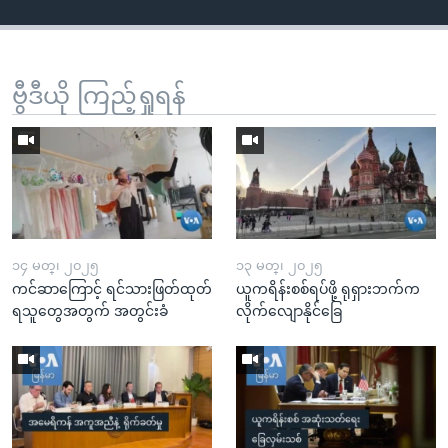
ဗွီဒီယို ကြည့်ရှုရန်
၁၄ မတ္၊ ၂၀၂၅
၁၃ မတ္၊ ၂၀၂၅
ကင်ဆာကြောင့် ရင်သားဖြတ်ထုတ်
ယူကရိန်းစစ်ရပ်ဖို့ ရုရှားဘက်က
ရသူတွေအတွက် အတွင်းခံ
လိုက်လျောနိုင်ခြေ