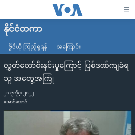
သုံး
ရ
လွယ်ကူ
နိုင်ငံတကာ
မူလစာမျက်နှာ
စေ
မြန်မာ
ဗွီဒီယို ကြည့်ရှုရန်
အကြောင်း
သည့်
ကမ္ဘာ့သတင်းများ
Link
လွှတ်တော်စီးနင်းမှုကြောင့် ပြစ်ဒဏ်ကျခံရ
ဗွီဒီယို
နိုင်ငံတကာ
များ
သတင်းလွတ်လပ်ခွင့်
အမေရိကန်
သူ အတွေ့အကြုံ
ပင်မ
ရပ်ဝန်းတခု လမ်းတခု အလွန်
တရုတ်
အကြောင်းအရာ
၂၁ ဇူလိုင္၊ ၂၀၂၂
သို့
အင်္ဂလိပ်စာလေ့လာမယ်
အစ္စရေး-ပါလက်စတိုင်း
အောင်အောင်
ကျော်
အပတ်စဉ်ကဏ္ဍများ
အမေရိကန်သုံးအီဒီယံ
ကြည့်
ရေဒီယိုနှင့်ရုပ်သံ အချက်အလက်များ
မကြေးမုံရဲ့ အင်္ဂလိပ်စာ
ရေဒီယို
ရန်
ပင်မ
ရေဒီယို/တီဗွီအစီအစဉ်
ရုပ်ရှင်ထဲက အင်္ဂလိပ်စာ
တီဗွီ