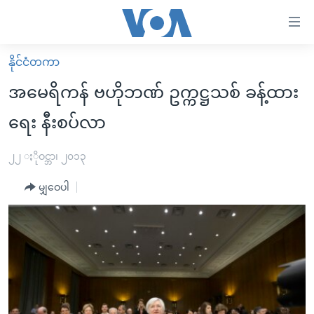
သုံး
ရ
လွယ်ကူ
နိုင်ငံတကာ
မူလစာမျက်နှာ
စေ
အမေရိကန် ဗဟိုဘဏ် ဥက္ကဋ္ဌသစ် ခန့်ထား
မြန်မာ
သည့်
ရေး နီးစပ်လာ
ကမ္ဘာ့သတင်းများ
Link
ဗွီဒီယို
နိုင်ငံတကာ
၂၂ ႏိုဝင္ဘာ၊ ၂၀၁၃
များ
သတင်းလွတ်လပ်ခွင့်
အမေရိကန်
ပင်မ
မျှဝေပါ
ရပ်ဝန်းတခု လမ်းတခု အလွန်
တရုတ်
အကြောင်းအရာ
သို့
အင်္ဂလိပ်စာလေ့လာမယ်
အစ္စရေး-ပါလက်စတိုင်း
ကျော်
အပတ်စဉ်ကဏ္ဍများ
အမေရိကန်သုံးအီဒီယံ
ကြည့်
ရေဒီယိုနှင့်ရုပ်သံ အချက်အလက်များ
မကြေးမုံရဲ့ အင်္ဂလိပ်စာ
ရေဒီယို
ရန်
ပင်မ
ရေဒီယို/တီဗွီအစီအစဉ်
ရုပ်ရှင်ထဲက အင်္ဂလိပ်စာ
တီဗွီ