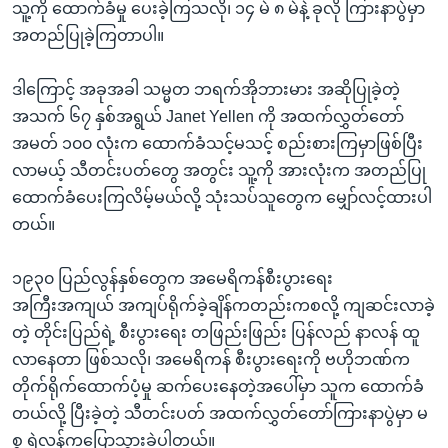
သူ့ကို ထောက်ခံမှု ပေးခဲ့ကြသလို၊ ၁၄ မဲ ၈ မဲနဲ့ ခုလို ကြားနာပွဲမှာ
အတည်ပြုခဲ့ကြတာပါ။
ဒါကြောင့် အခုအခါ သမ္မတ ဘရက်အိုဘားမား အဆိုပြုခဲ့တဲ့
အသက် ၆၇ နှစ်အရွယ် Janet Yellen ကို အထက်လွှတ်တော်
အမတ် ၁၀၀ လုံးက ထောက်ခံသင့်မသင့် စည်းစားကြမှာဖြစ်ပြီး
လာမယ့် သီတင်းပတ်တွေ အတွင်း သူ့ကို အားလုံးက အတည်ပြု
ထောက်ခံပေးကြလိမ့်မယ်လို့ သုံးသပ်သူတွေက မျှော်လင့်ထားပါ
တယ်။
၁၉၃၀ ပြည်လွန်နှစ်တွေက အမေရိကန်စီးပွားရေး
အကြီးအကျယ် အကျပ်ရိုက်ခဲ့ချိန်ကတည်းကစလို့ ကျဆင်းလာခဲ့
တဲ့ တိုင်းပြည်ရဲ့ စီးပွားရေး တဖြည်းဖြည်း ပြန်လည် နာလန် ထူ
လာနေတာ ဖြစ်သလို၊ အမေရိကန် စီးပွားရေးကို ဗဟိုဘဏ်က
တိုက်ရိုက်ထောက်ပံ့မှု ဆက်ပေးနေတဲ့အပေါ်မှာ သူက ထောက်ခံ
တယ်လို့ ပြီးခဲ့တဲ့ သီတင်းပတ် အထက်လွှတ်တော်ကြားနာပွဲမှာ မ
စ္စ ရဲလန်ကပြောသွားခဲ့ပါတယ်။