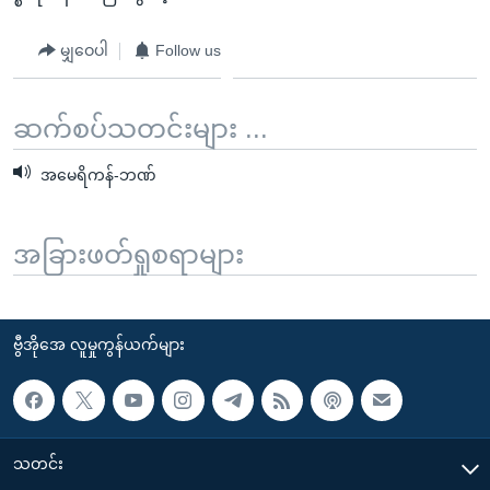
မျှဝေပါ
Follow us
ဆက်စပ်သတင်းများ ...
အမေရိကန်-ဘဏ်
အခြားဖတ်ရှုစရာများ
ဗွီအိုအေ လူမှုကွန်ယက်များ
သတင်း