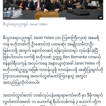
အ
သုတပဒေသာ အင်္ဂလိပ်စာ
ညွန်း
Learning English
စာမျက်နှာ
သို့
ဗွီအိုအေ လူမှုကွန်ယက်များ
စီးပွားရေးပညာရှင် Janet Yellen
ကျော်
ကြည့်
စီးပွားရေးပညာရှင် Janet Yellen ဟာ သြဇာကြီးလှတဲ့ အမေရိ
ရန်
ဘာသာစကားများ
ကန် ဗဟိုဘဏ်ကို ဦးဆောင်တဲ့ ပထမဆုံး အမျိုးသမီးတဦး
ရှာဖွေ
ဖြစ်လာဖို့ အတွက် နောက်တဆင့် ခြေလှမ်းတရပ် လှမ်းနိုင်ခဲ့ပြီ
ရန်
ဖြစ်ပါတယ်။ လက်ရှိ ဗဟိုဘဏ် ဥက္ကဋ္ဌ Ben Bernanke လာမယ့်
နေရာ
ဇန်နဝါရီလကုန် အလုပ်ကနေ အနားယူတဲ့အခါ Janet Yellen ကို
သို့
ဗဟိုဘဏ်ဥက္ကဋ္ဌအဖြစ် တာဝန်ယူဖို့ တာဝန်ပေးဖို့ အဆိုပြုချက်ကို
ကျော်
ကြာသပတေးနေ့ အထက်လွှတ်တော်ကြားနာပွဲ အတွင်း
ရန်
အတည်ပြုလိုက်တာပါ။
အထက်လွှတ်တော် ဘဏ်လုပ်ငန်းရေးရာကော်မတီ မှာ ဒီမိုကရက်
လွှတ်တော်အမတ် ၁၁ ယောက်နဲ့ ရီပါပလစ်ကန် ၃ ယောက် တို့က