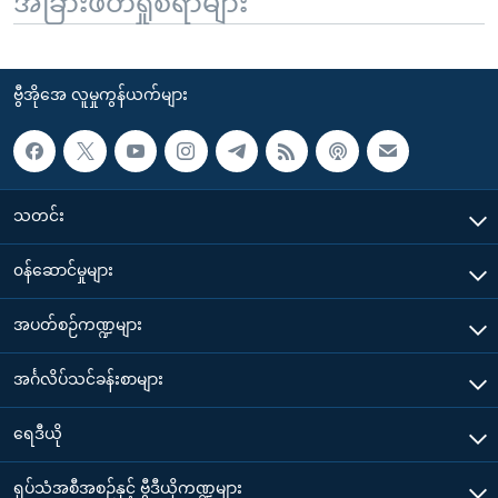
အခြားဖတ်ရှုစရာများ
ဗွီအိုအေ လူမှုကွန်ယက်များ
သတင်း
၀န်ဆောင်မှုများ
အပတ်စဉ်ကဏ္ဍများ
အင်္ဂလိပ်သင်ခန်းစာများ
ရေဒီယို
ရုပ်သံအစီအစဉ်နှင့် ဗွီဒီယိုကဏ္ဍများ