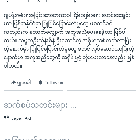
ဂျပန်အစိုးရအပြင် ဆာဆာကာဝါ ငြိမ်းချမ်းရေး ဖောင်ဒေးရှင်း
ဟာ မြန်မာနိုင်ငံမှာ ပြုပြင်ပြောင်းလဲမှုတွေ မစတင်ခင်
ကတည်းက တောက်လျှောက် အကူအညီပေးနေခဲ့တာ ဖြစ်ပါ
တယ်။ သမ္မတဦးသိန်းစိန် ဦးဆောင်တဲ့ အစိုးရသစ်တက်လာပြီး
တဲ့နောက်မှာ ပြုပြင်ပြောင်းလဲမှုတွေ စတင် လုပ်ဆောင်လာပြီးတဲ့
နောက်မှာ အကူအညီတွေကို အရှိန်မြင့် တိုးပေးလာနေလည်း ဖြစ်
ပါတယ်။
မျှဝေပါ
Follow us
ဆက်စပ်သတင်းများ ...
Japan Aid