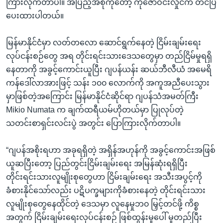
ကြားလိုက်တာပါ။ အပြည့်အစုံကိုတော့ ကိုဇော်ဝင်းလှိုင်က တင်ပြ
ပေးထားပါတယ်။
မြန်မာနိုင်ငံမှာ လတ်တလော ဆောင်ရွက်နေတဲ့ ငြိမ်းချမ်းရေး
လုပ်ငန်းစဉ်တွေ အရ တိုင်းရင်းသားဒေသတွေမှာ တည်ငြိမ်မှုရရှိ
နေတာကို အခွင့်ကောင်းယူပြီး ဂျပန်ယန်း ဆယ်ဘီလီယံ အမေရိ
ကန်ဒေါ်လာအားဖြင့် သန်း ၁၀၀ လောက်ကို အကူအညီပေးသွား
မှာဖြစ်တဲ့အကြောင်း မြန်မာနိုင်ငံဆိုင်ရာ ဂျပန်သံအမတ်ကြီး
Mikio Numata က ချက်ထရီယမ်ဟိုတယ်မှာ ပြုလုပ်တဲ့
သတင်းစာရှင်းလင်းပွဲ အတွင်း ပြောကြားလိုက်တာပါ။
“ဂျပန်အစိုးရဟာ အခုရရှိတဲ့ အရှိန်အဟုန်ကို အခွင့်ကောင်းအဖြစ်
ယူဆပြီးတော့ ပြည်တွင်းငြိမ်းချမ်းရေး အမြန်ဆုံးရရှိပြီး
တိုင်းရင်းသားလူမျိုးစုတွေဟာ ငြိမ်းချမ်းရေး အသီးအပွင့်ကို
ခံစားနိုင်သော်လည်း ပဋိပက္ခများကိုခံစားနေတဲ့ တိုင်းရင်းသား
လူမျိုးစုတွေနေထိုင်တဲ့ ဒေသမှာ လူနေမှုဘ၀ မြှင့်တင်ဖို့ ကိစ္စ
အတွက် ငြိမ်းချမ်းရေးလုပ်ငန်းစဉ် ဖြစ်ထွန်းမှုပေါ် မူတည်ပြီး