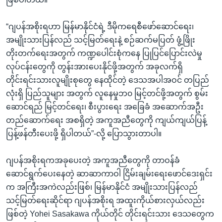
“ဂျပန်အစိုးရဟာ မြန်မာနိုင်ငံရဲ့ ဒီမိုကရေစီဖော်ဆောင်ရေး၊
အမျိုးသားပြန်လည် သင့်မြတ်ရေးနဲ့ စဉ်ဆက်မပြတ် ဖွံ့ဖြိုး
တိုးတက်ရေးအတွက် ကဏ္ဍပေါင်းစုံကနေ ပြုပြင်ပြောင်းလဲမှု
လုပ်ငန်းတွေကို တွန်းအားပေးနိုင်ဖို့အတွက် အခုလက်ရှိ
တိုင်းရင်းသားလူမျိုးစုတွေ နေထိုင်တဲ့ ဒေသအပါအဝင် တပြည်
လုံးရှိ ပြည်သူများ အတွက် လူနေမှုဘ၀ မြင့်တင်ဖို့အတွက် စွမ်း
ဆောင်ရည် မြင့်တင်ရေး၊ စီးပွားရေး အခြေခံ အဆောက်အဦး
တည်ဆောက်ရေး အစရှိတဲ့ အကူအညီတွေကို ကျယ်ကျယ်ပြန့်
ပြန့်ဖန်တီးပေးဖို့ ရှိပါတယ်”-လို့ ပြောသွားတာပါ။
ဂျပန်အစိုးရကအခုပေးတဲ့ အကူအညီတွေကို တာဝန်ခံ
ဆောင်ရွက်ပေးနေတဲ့ ဆာဆာကာဝါ ငြိမ်းချမ်းရေးဖောင်ဒေးရှင်း
က အကြီးအကဲလည်းဖြစ်၊ မြန်မာနိုင်ငံ အမျိုးသားပြန်လည်
သင့်မြတ်ရေးဆိုင်ရာ ဂျပန်အစိုးရ အထူးကိုယ်စားလှယ်လည်း
ဖြစ်တဲ့ Yohei Sasakawa ကိုယ်တိုင် တိုင်းရင်းသား ဒေသတွေက