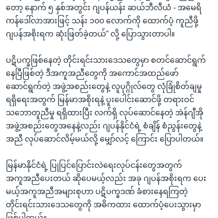
တော့ နောက် ၅ နှစ်အတွင်း ဂျပန်ယန်း ဆယ်ဘီလီယံ - အမေရိ
ကန်ဒေါ်လာအားဖြင့် သန်း ၁၀၀ လောက်ကို ထောက်ပံ့ ကူညီဖို့
ဂျပန်အစိုးရက ဆုံးဖြတ်ခဲ့တယ်” လို့ ပြောသွားတာပါ။
ပဋိပက္ခဖြစ်နေတဲ့ တိုင်းရင်းသားဒေသတွေမှာ စတင်ဆောင်ရွက်
နေပြီဖြစ်တဲ့ ဒီအကူအညီတွေကို အကောင်အထည်ဖော်
ဆောင်ရွက်တဲ့ အဖွဲ့အစည်းတွေနဲ့ လူပုဂ္ဂိုလ်တွေ လုံခြုံစိတ်ချမှု
ရရှိရေးအတွက် မြန်မာအစိုးရနဲ့ ပူးပေါင်းဆောင်ဖို့ တရားဝင်
သဘောတူညီမှု ရရှိထားပြီး လက်ရှိ လုပ်ဆောင်နေတဲ့ အဲန်ဂျီအို
အဖွဲ့အစည်းတွေအနေနဲ့လည်း ဂျပန်နိုင်ငံရဲ့ စံချိန် စံညွန်းတွေနဲ့
အညီ လုပ်ဆောင်လိမ့်မယ်လို့ မျှော်လင့် ကြောင်း ပြောပါတယ်။
မြန်မာနိုင်ငံရဲ့ ပြုပြင်ပြောင်းလဲရေးလုပ်ငန်းတွေအတွက်
အကူအညီပေးတယ် ဆိုပေမယ့်လည်း အခု ဂျပန်အစိုးရက ပေး
မယ့်အကူအညီအများစုဟာ ပဋိပက္ခဒဏ် ခံစားနေရကြတဲ့
တိုင်းရင်းသားဒေသတွေကို အဓိကထား ထောက်ပံ့ပေးသွားမှာ
ဖြစ်ပါတယ်။