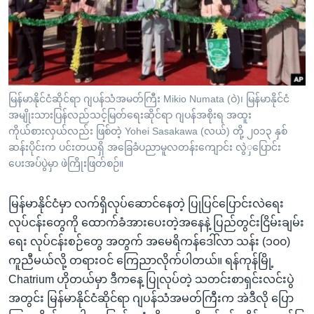
အ
သုတပဒေသာ အင်္ဂလိပ်စာ
ညွန်း
Learning English
စာမျက်နှာ
သို့
ဗွီအိုအေ လူမှုကွန်ယက်များ
ကျော်
ကြည့်
မြန်မာနိုင်ငံဆိုင်ရာ ဂျပန်သံအမတ်ကြီး Mikio Numata (ဝဲ)၊ မြန်မာနိုင်ငံ
အမျိုးသားပြန်လည်သင့်မြတ်ရေးဆိုင်ရာ ဂျပန်အစိုးရ အထူး
ရန်
ဘာသာစကားများ
ကိုယ်စားလှယ်လည်း ဖြစ်တဲ့ Yohei Sasakawa (လယ်) တို့ ၂၀၁၃ နှစ်
ရှာဖွေ
ဆန်းပိုင်းက ပင်းတယရှိ အခြေခံပညာမူလတန်းကျောင်း လွဲှပြောင်း
ရန်
ပေးအပ်ပွဲမှာ ဖဲကြိုးဖြတ်စဉ်။
နေရာ
သို့
မြန်မာနိုင်ငံမှာ လက်ရှိလုပ်ဆောင်နေတဲ့ ပြုပြင်ပြောင်းလဲရေး
ကျော်
လုပ်ငန်းတွေကို ထောက်ခံအားပေးတဲ့အနေနဲ့ ပြည်တွင်းငြိမ်းချမ်း
ရန်
ရေး လုပ်ငန်းစဉ်တွေ အတွက် အမေရိကန်ဒေါ်လာ သန်း (၁၀၀)
ကူညီမယ်လို့ တရားဝင် ကြေညာလိုက်ပါတယ်။ ရန်ကုန်မြို့
Chatrium ဟိုတယ်မှာ ဒီကနေ့ ပြုလုပ်တဲ့ သတင်းစာရှင်းလင်းပွဲ
အတွင်း မြန်မာနိုင်ငံဆိုင်ရာ ဂျပန်သံအမတ်ကြီးက အဲဒီလို ပြော