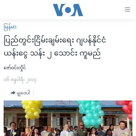
သုံး
ရ
လွယ်ကူ
မြန်မာ
မူလစာမျက်နှာ
စေ
ပြည်တွင်းငြိမ်းချမ်းရေး ဂျပန်နိုင်ငံ
မြန်မာ
သည့်
ယန်းငွေ သန်း ၂ သောင်း ကူမည်
ကမ္ဘာ့သတင်းများ
Link
ဗွီဒီယို
နိုင်ငံတကာ
ဇော်ဝင်းလှိုင်
များ
သတင်းလွတ်လပ်ခွင့်
အမေရိကန်
၀၆ ဇန္နဝါရီ၊ ၂၀၁၄
ပင်မ
ရပ်ဝန်းတခု လမ်းတခု အလွန်
တရုတ်
အကြောင်းအရာ
မျှဝေပါ
သို့
အင်္ဂလိပ်စာလေ့လာမယ်
အစ္စရေး-ပါလက်စတိုင်း
ကျော်
အပတ်စဉ်ကဏ္ဍများ
အမေရိကန်သုံးအီဒီယံ
ကြည့်
ရေဒီယိုနှင့်ရုပ်သံ အချက်အလက်များ
မကြေးမုံရဲ့ အင်္ဂလိပ်စာ
ရေဒီယို
ရန်
ပင်မ
ရေဒီယို/တီဗွီအစီအစဉ်
ရုပ်ရှင်ထဲက အင်္ဂလိပ်စာ
တီဗွီ