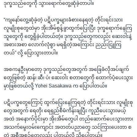
ဒုက္ခသည်တွေကို သွားရောက်တွေ့ဆုံခဲ့တာပါ။
“ကျနော်တွေ့ဆုံခဲ့တဲ့ ပဋိပက္ခများခံစားနေရတဲ့ တိုင်းရင်းသား
လူမျိုးစုတွေထဲမှာ အိုးအိမ်စွန့်ခွာထွက်ပြေးပြီး ဒုက္ခရောက်နေကြ
သူတွေကို တွေ့ရှိခဲ့ပါတယ်တဲ့။ ဒုက္ခသည်တွေကလည်း ဆေးဝါးနဲ့
အစားအစာ လောက်လုံစွာ မရရှိတဲ့အကြောင်း ညည်းငြူကြ
တယ်” လို့ ပြောသွားတာပါ။
အစကနဦးမှာတော့ ဒုက္ခသည်တွေအတွက် အခြေခံလိုအပ်ချက်
တွေဖြစ်တဲ့ ဆန်၊ ဆီ၊ ပဲ၊ ဆေးဝါး စတာတွေကို ထောက်ပံ့ပေးသွား
မှာဖြစ်တယ်လို့ Yohei Sasakawa က ပြောပါတယ်။
ပဋိပက္ခတွေကြောင့် ထွက်ပြေးနေကြရတဲ့ တိုင်းရင်းသား လူမျိုးစု
တွေအတွက် ရေတို၊ ရေရှည်စီမံကိန်းချပြီး ကူညီပေးသွားမယ့်
အထဲ အနောက်ပိုင်းမှာ အိုးအိမ်တွေပါ တည်ဆောက်ပေးသွားတာ၊
အသက်မွေးဝမ်းကျောင်း အတတ်ပညာတွေ သင်ကြားပေးတာ စ
တဲ့ အစီအစဉ်တွေလည်း ပါတယ်လို့ သိရပါတယ်။