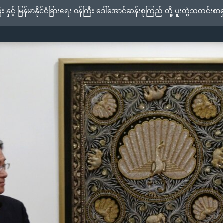
ြီး နှင့် မြန်မာနိုင်ငံခြားရေး ဝန်ကြီး ဒေါ်အောင်ဆန်းစုကြည် တို့ ပူးတွဲသတင်းစာရှင