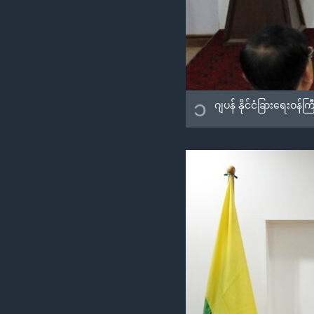
၁
ဂျပန် နိုင်ငံခြားရေးဝန်ကြ