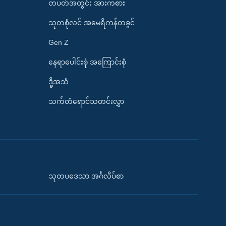
တပတ်အတွင်း အားကစား
သုတစုံလင် အမေရိကန်တခွင်
Gen Z
နေရာပေါင်းစုံ အကြောင်းစုံ
ဒို့အသံ
သက်တံရောင်သတင်းလွှာ
သုတပဒေသာ အင်္ဂလိပ်စာ