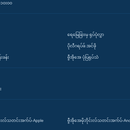
၀-၁၀း၀၀
ရေမြေခြားမှ ရုပ်ပုံလွှာ
ပိုလီဂရပ်ဖ်.အင်ဖို
်းခန်း
ဗွီအိုအေ ပုံပြရုပ်သံ
း
ိုင်းလ်သတင်းအက်ပ်-Apple
ဗွီအိုအေမိုဘိုင်းလ်သတင်းအက်ပ်-An