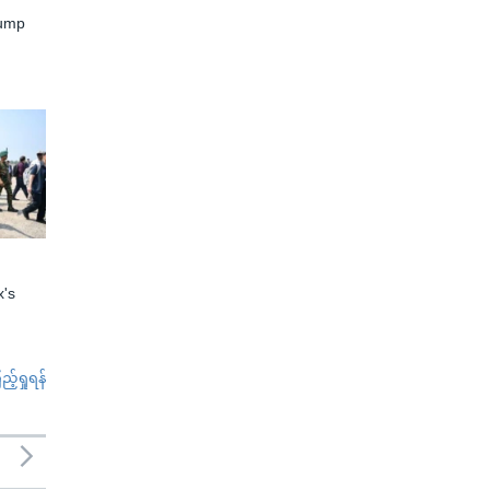
rump
x's
်ရှုရန်