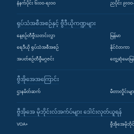
နံနက်ပိုင်း ၆း၀၀-ရး၀၀
ညပိုင်း ၉း၀
ရုပ်သံအစီအစဉ်နှင့် ဗွီဒီယိုကဏ္ဍများ
နေ့စဉ်တီဗွီသတင်းလွှာ
မြန်မာ
ရေဒီယို ရုပ်သံအစီအစဉ်
နိုင်ငံတကာ
အပတ်စဉ်တီဗွီမဂ္ဂဇင်း
တွေ့ဆုံမေးမြန
ဗွီအိုအေအကြောင်း
ဌာနမိတ်ဆက်
မီတာလှိုင်းမျာ
ဗွီအိုအေ မိုဘိုင်းလ်အက်ပ်များ ဒေါင်းလုတ်ယူရန်
Learning English
VOA+
ဗွီအိုအေမိုဘ
ဗွီအိုအေ လူမှုကွန်ယက်များ