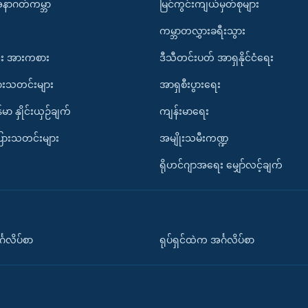
အနာဂတ်ကမ္ဘာ
မြင်ကွင်းကျယ်မှတ်စုများ
ကမ္ဘာတလွှားခရီးသွား
း အားကစား
ဒီသီတင်းပတ် အာရှနိုင်ငံရေး
ားသတင်းများ
အာရှစီးပွားရေး
်မာ နှိုင်းယှဉ်ချက်
ကျန်းမာရေး
ပြားသတင်းများ
အမျိုးသမီးကဏ္ဍ
ရိုဟင်ဂျာအရေး မျှော်လင့်ချက်
်္ဂလိပ်စာ
ရုပ်ရှင်ထဲက အင်္ဂလိပ်စာ