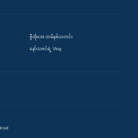
ဗွီအိုအေ တမိနစ်သတင်း
နော်သဇင်ရဲ့ Vlog
droid