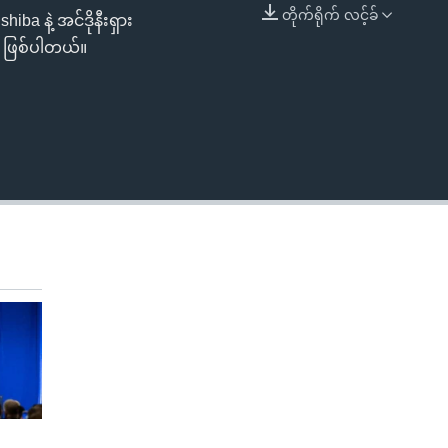
တိုက်ရိုက် လင့်ခ်
ba နဲ့ အင်ဒိုနီးရှား
EMBED
ာ ဖြစ်ပါတယ်။