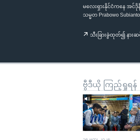
သုတပဒေသာ အင်္ဂလိပ်စာ
အ
မလေးရှားနိုင်ငံကနေ အင်ဒိုနီ
ညွန်း
သမ္မတ Prabowo Subianto တ
စာမျက်နှာ
သို့
သီးခြားခွဲထုတ်၍ နားဆင
ကျော်
ကြည့်
ရန်
ရှာဖွေ
ရန်
နေရာ
ဗွီဒီယို ကြည့်ရှုရန်
သို့
ကျော်
ရန်
၁၅ မတ္၊ ၂၀၂၅