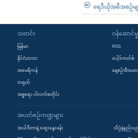
ရေဒီယိုအစီအစဉ်မျ
သတင်း
၀န်ဆောင်မှ
မြန်မာ
RSS
နိုင်ငံတကာ
ပေါ့ဒ်ကတ်စ်
အမေရိကန်
နေ့စဉ်အီးမေ
တရုတ်
အစ္စရေး-ပါလက်စတိုင်း
အပတ်စဉ်ကဏ္ဍများ
အယ်ဒီတာနဲ့ ဆွေးနွေးခန်း
သိပ္ပံနဲ့နည်း