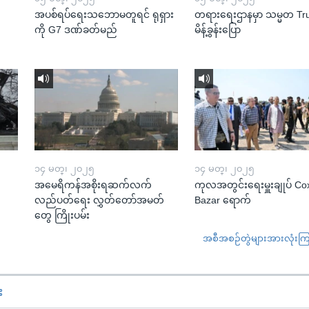
အပစ်ရပ်ရေးသဘောမတူရင် ရုရှား
တရားရေးဌာနမှာ သမ္မတ T
ကို G7 ဒဏ်ခတ်မည်
မိန့်ခွန်းပြော
၁၄ မတ္၊ ၂၀၂၅
၁၄ မတ္၊ ၂၀၂၅
အမေရိကန်အစိုးရဆက်လက်
ကုလအတွင်းရေးမှူးချုပ် Co
လည်ပတ်ရေး လွှတ်တော်အမတ်
Bazar ရောက်
တွေ ကြိုးပမ်း
အစီအစဉ်တွဲများအားလုံးကြည့
း