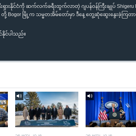
းရှားနိုင်ငံကို ဆက်လက်ခရီးထွက်လာတဲ့ ဂျပန်ဝန်ကြီးချုပ် Shigeru Ishi
ို့ Bogor မြို့က သမ္မတအိမ်တော်မှာ ဒီနေ့ တွေ့ဆုံဆွေးနွေးခဲ့ကြတ
်နိုင်ပါသည်။
၁၅ မတ္၊ ၂၀၂၅
၁၅ မတ္၊ ၂၀၂၅