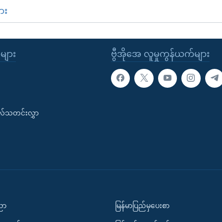
ား
ုများ
ဗွီအိုအေ လူမှုကွန်ယက်များ
းလ်သတင်းလွှာ
ပညာ
မြန်မာပြည်မှပေးစာ