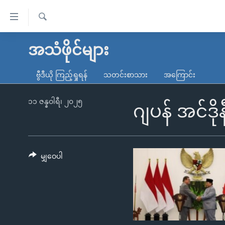
သုံး
ရ
ရှာဖွေ
လွယ်ကူ
မူလစာမျက်နှာ
အသံဖိုင်များ
ရ
စေ
မြန်မာ
လာ
ဗွီဒီယို ကြည့်ရှုရန်
သတင်းစာသား
အကြောင်း
သည့်
ဒ်
ကမ္ဘာ့သတင်းများ
Link
ဗွီဒီယို
နိုင်ငံတကာ
၁၁ ဇန္နဝါရီ၊ ၂၀၂၅
ဂျပန် အင်ဒို
များ
သတင်းလွတ်လပ်ခွင့်
အမေရိကန်
ပင်မ
ရပ်ဝန်းတခု လမ်းတခု အလွန်
တရုတ်
အကြောင်းအရာ
အင်္ဂလိပ်စာလေ့လာမယ်
အစ္စရေး-ပါလက်စတိုင်း
မျှဝေပါ
သို့
အပတ်စဉ်ကဏ္ဍများ
အမေရိကန်သုံးအီဒီယံ
ကျော်
ကြည့်
ရေဒီယိုနှင့်ရုပ်သံ အချက်အလက်များ
မကြေးမုံရဲ့ အင်္ဂလိပ်စာ
ရေဒီယို
ရန်
ရေဒီယို/တီဗွီအစီအစဉ်
ရုပ်ရှင်ထဲက အင်္ဂလိပ်စာ
တီဗွီ
ပင်မ