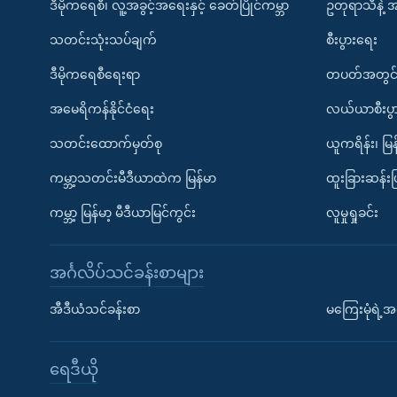
ဒီမိုကရေစီ၊ လူ့အခွင့်အရေးနှင့် ခေတ်ပြိုင်ကမ္ဘာ
ဥတုရာသီနဲ့ 
သတင်းသုံးသပ်ချက်
စီးပွားရေး
ဒီမိုကရေစီရေးရာ
တပတ်အတွင်
အမေရိကန်နိုင်ငံရေး
လယ်ယာစီးပွ
သတင်းထောက်မှတ်စု
ယူကရိန်း၊ မြန
ကမ္ဘာ့သတင်းမီဒီယာထဲက မြန်မာ
ထူးခြားဆန်း
ကမ္ဘာ့ မြန်မာ့ မီဒီယာမြင်ကွင်း
လူမှုရှုခင်း
အင်္ဂလိပ်သင်ခန်းစာများ
အီဒီယံသင်ခန်းစာ
မကြေးမုံရဲ့အင
ရေဒီယို