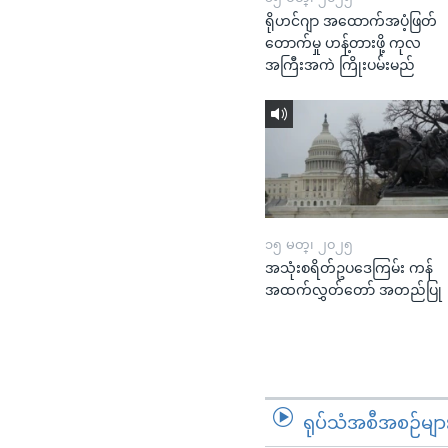
ရိုဟင်ဂျာ အထောက်အပံ့ဖြတ်
တောက်မှု ဟန့်တားဖို့ ကုလ
အကြီးအကဲ ကြိုးပမ်းမည်
၁၅ မတ္၊ ၂၀၂၅
အသုံးစရိတ်ဥပဒေကြမ်း ကန်
အထက်လွှတ်တော် အတည်ပြု
ရုပ်သံအစီအစဉ်မျာ