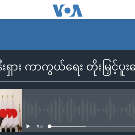
နီးရှား ကာကွယ်ရေး တိုးမြှင့်ပူး
No media source currently availa
0:00