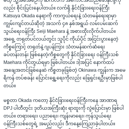
မယ့် သူ့အစီအစဉ်ကို ဆက်လက် အကောင်အထည်ဖော်နိုင်ဖို့ကို
အ
သုတပဒေသာ အင်္ဂလိပ်စာ
လည်း စိုင်းပြင်းနေပါတယ်။ လက်ရှိ နိုင်ငံခြားရေးဝန်ကြီး
ညွန်း
Learning English
Katsuya Okada နေရာကို ကာကွယ်ရေးနဲ့ သံတမန်ရေးရာမှာ
စာမျက်နှာ
ကျွမ်းကျင်တယ်ဆိုတဲ့ အသက် ၄၈ နှစ်အရွယ် လမ်းပမ်းဆက်
သို့
ဗွီအိုအေ လူမှုကွန်ယက်များ
သွယ်ရေးဝန်ကြီး Seiji Maehara နဲ့ အစားထိုးလိုက်ပါတယ်။
ကျော်
အရှေ့ တရုတ်ပင်လယ်တွင်း သူပိုင် ကိုယ်ပိုင် အငြင်းပွားနေတဲ့
ကြည့်
ကိစ္စကြောင့် တရုတ်နဲ့ ဂျပန်ကြား သံတမန်ဆက်ဆံရေး
ရန်
ဘာသာစကားများ
ခပ်တန်းတန်း ဖြစ်နေတဲ့ကိစ္စတွေကို နိုင်ငံခြားရေး ဝန်ကြီးသစ်
ရှာဖွေ
Maehara ကိုင်တွယ်ရမှာ ဖြစ်ပါတယ်။ ဒါ့အပြင် နောက်ထပ်
ရန်
အချေအတင်ဖြစ်နေဆဲ ကိစ္စတခုဖြစ်တဲ့ Okinawa ကျွန်းက အမေ
နေရာ
ရိကန် တပ်စခန်း ပြောင်းရွှေ့ရေးကိုလည်း ဖြေရှင်းရဦးမှာဖြစ်ပါ
သို့
တယ်။
ကျော်
ရန်
မစ္စတာ Okada ကတော့ နိုင်ငံခြားရေးဝန်ကြီးကနေ အာဏာရ
DPJ ပါတီတွင်း ဒုတိယအကြီးဆုံး ရာထူးကို လွဲပြောင်းမှာ ဖြစ်ပါ
တယ်။ တရားရေး၊ ပညာရေး၊ ကျန်းမာရေး၊ ကုန်သွယ်ရေး
ဝန်ကြီးသစ်တွေရဲ့ အမည်လည်း ဒီကနေ့ကြေညာခဲ့ပါတယ်။