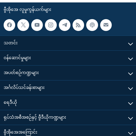
ဗွီအိုအေ လူမှုကွန်ယက်များ
သတင်း
၀န်ဆောင်မှုများ
အပတ်စဉ်ကဏ္ဍများ
အင်္ဂလိပ်သင်ခန်းစာများ
ရေဒီယို
ရုပ်သံအစီအစဉ်နှင့် ဗွီဒီယိုကဏ္ဍများ
ဗွီအိုအေအကြောင်း