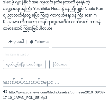
ဒါပေမဲ့ ဂျပန်နိုင်ငံ အကြွေးတွင်းနက်နေတာကို စိုးရိမ်တဲ့
ဘဏ္ဍာရေးဝန်ကြီး Yoshihiko Noda နဲ့ ဝန်ကြီးချုပ် Naoto Kan
ရဲ့ ညာလက်ရုံးလို့ ပြောကြတဲ့ ကာကွယ်ရေးဝန်ကြီး Toshimi
Kitazawa တို့ကတော့ အရင်ရာထူးအတိုင်း ဆက်လက် တာဝန်
ထမ်းဆောင်ကြမှာဖြစ်ပါတယ်။
မျှဝေပါ
Follow us
This item is part of
ထုတ်လွှင့်ခဲ့ပြီး သတင်းများ
နိုင်ငံတကာ
ဆက်စပ်သတင်းများ ...
http://www.voanews.com/MediaAssets2/burmese/2010_09/09-
17-10_JAPAN_POL_SE.Mp3