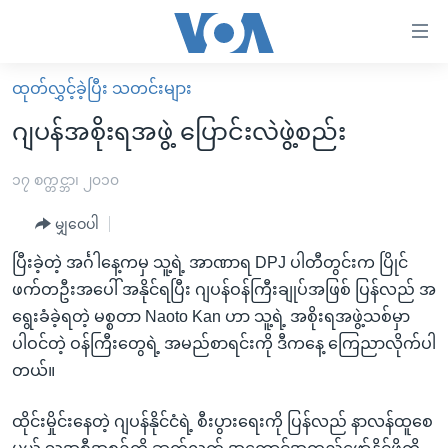
သုံး
ရ
လွယ်ကူ
ထုတ်လွှင့်ခဲ့ပြီး သတင်းများ
မူလစာမျက်နှာ
စေ
ဂျပန်အစိုးရအဖွဲ့ ပြောင်းလဲဖွဲ့စည်း
မြန်မာ
သည့်
ကမ္ဘာ့သတင်းများ
၁၇ စက္တင္ဘာ၊ ၂၀၁၀
Link
ဗွီဒီယို
နိုင်ငံတကာ
မျှဝေပါ
များ
သတင်းလွတ်လပ်ခွင့်
အမေရိကန်
ပြီးခဲ့တဲ့ အင်္ဂါနေ့ကမှ သူ့ရဲ့ အာဏာရ DPJ ပါတီတွင်းက ပြိုင်
ပင်မ
ရပ်ဝန်းတခု လမ်းတခု အလွန်
တရုတ်
ဖက်တဦးအပေါ် အနိုင်ရပြီး ဂျပန်ဝန်ကြီးချုပ်အဖြစ် ပြန်လည် အ
အကြောင်းအရာ
ရွေးခံခဲ့ရတဲ့ မစ္စတာ Naoto Kan ဟာ သူ့ရဲ့ အစိုးရအဖွဲ့သစ်မှာ
သို့
အင်္ဂလိပ်စာလေ့လာမယ်
အစ္စရေး-ပါလက်စတိုင်း
ပါဝင်တဲ့ ဝန်ကြီးတွေရဲ့ အမည်စာရင်းကို ဒီကနေ့ ကြေညာလိုက်ပါ
ကျော်
အပတ်စဉ်ကဏ္ဍများ
အမေရိကန်သုံးအီဒီယံ
တယ်။
ကြည့်
ရေဒီယိုနှင့်ရုပ်သံ အချက်အလက်များ
မကြေးမုံရဲ့ အင်္ဂလိပ်စာ
ရေဒီယို
ရန်
ထိုင်းမှိုင်းနေတဲ့ ဂျပန်နိုင်ငံရဲ့ စီးပွားရေးကို ပြန်လည် နာလန်ထူစေ
ပင်မ
ရေဒီယို/တီဗွီအစီအစဉ်
ရုပ်ရှင်ထဲက အင်္ဂလိပ်စာ
တီဗွီ